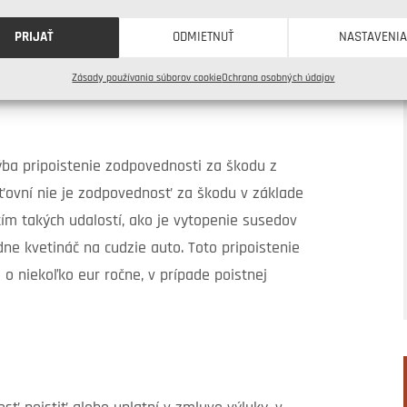
ytu môžu zvýšiť aj prípadné rekonštrukčné
neaktualizuje, môžete sa pri poistnom plnení
PRIJAŤ
ODMIETNUŤ
NASTAVENI
ie, teda rozdiel medzi skutočnou cenou
Zásady používania súborov cookie
Ochrana osobných údajov
a nižšom poistnom plnení. Pravidelnú
ýba pripoistenie zodpovednosti za škodu z
sťovní nie je zodpovednosť za škodu v základe
tím takých udalostí, ako je vytopenie susedov
ne kvetináč na cudzie auto. Toto pripoistenie
e o niekoľko eur ročne, v prípade poistnej