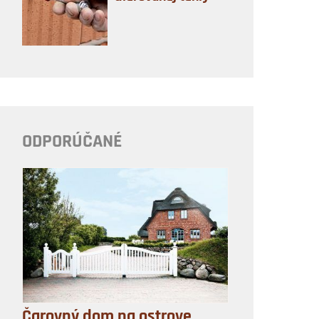
ODPORÚČANÉ
Čarovný dom na ostrove