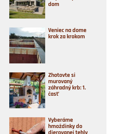
dom
Veniec na dome
krok za krokom
Zhotovte si
murovaný
záhradný krb: 1.
časť
Vyberáme
hmoždinky do
dierovanej tehly