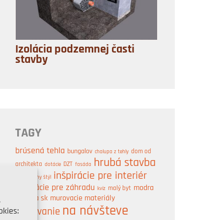
Izolácia podzemnej časti
stavby
TAGY
brúsená tehla
bungalov
dom od
chalupa z tehly
hrubá stavba
architekta
DZT
dotácie
fasáda
inšpirácie pre interiér
industriálny štýl
inšpirácie pre záhradu
modra
malý byt
kvíz
strecha sk
murovacie materiály
,
na návšteve
kies:
murovanie