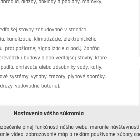
zábradlia, dlažby, obklady a podlahy, maľovky,
vedľajšej stavby zabudované v stenách
ia, kanalizácie, klimatizácie, elektronického
protipožiarnej signalizácie a pod.). Zahŕňa
prevádzku budovy alebo vedľajšej stavby, ktoré
adlá, ohrievače alebo zásobníky vody, kotly,
ové systémy, výťahy, trezory, plynové sporáky,
drezy, vodovodné batérie).
Nastavenia vášho súkromia
 poistnú sumu. Veľmi častou chybou je totiž
zpečenie plnej funkčnosti nášho webu, meranie návštevnosti
aložil a ďalej už len platí. Ceny nehnuteľností
anie videa, zobrazovanie máp a reklám používame súbory coo