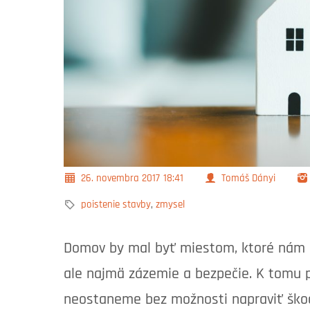
26. novembra 2017
18:41
Tomáš Dányi
poistenie stavby
,
zmysel
Domov by mal byť miestom, ktoré nám p
ale najmä zázemie a bezpečie. K tomu pa
neostaneme bez možnosti napraviť ško