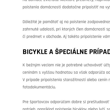
poistenia domácnosti dodatočne pripoistiť na vy
Dôležité je pamätať aj na poistenie zodpovedno
zahrnuté udalosti, pri ktorých člen domácnosti s
či predmet v obchode. Aj takéto pripoistenie vá
BICYKLE A ŠPECIÁLNE PRÍPA
K bežným veciam nie je potrebné uchovávať účty, 
ceninám s vyššou hodnotou sa však odporúča odl
V prípade pripoistenia starožitností alebo cenín
fotodokumentáciu.
Pre športovcov odporúčam dobre si preštudovať 
potrieb, napríklad poistenie bicyklov alebo lyží, 