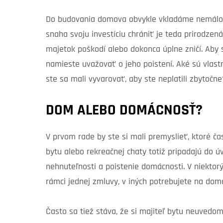
Do budovania domova obvykle vkladáme nemálo n
snaha svoju investíciu chrániť je teda prirodzená
majetok poškodí alebo dokonca úplne zničí. Aby 
namieste uvažovať o jeho poistení. Aké sú vlas
ste sa mali vyvarovať, aby ste neplatili zbytočne
DOM ALEBO DOMÁCNOSŤ?
V prvom rade by ste si mali premyslieť, ktoré čas
bytu alebo rekreačnej chaty totiž pripadajú do ú
nehnuteľnosti a poistenie domácnosti. V niektor
rámci jednej zmluvy, v iných potrebujete na do
Často sa tiež stáva, že si majiteľ bytu neuvedo