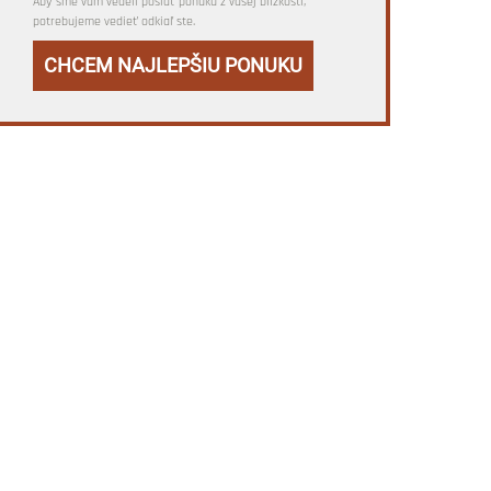
Aby sme vám vedeli poslať ponuku z vašej blízkosti,
potrebujeme vedieť odkiaľ ste.
CHCEM NAJLEPŠIU PONUKU