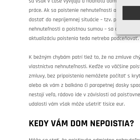
sa však v čase vyvíjajú a hodnotu domu alebo b
práce. Ak sa poistenie nehnuteľnosti adekvátne 
dostať do nepríjemnej situácie – tzv. podpoisten
nehnuteľnosti a poistnou sumou – sa odzrkadlí n
aktualizáciu poistenia teda netreba podceňovať.
K bežným chybám patrí tiež to, že na zmluve ch
vlastníctva nehnuteľnosti. Keďže vo väčšine poi
zmluvy, bez pripoistenia nemôžete počítať s kry
alebo ak vám z balkóna či parapetnej dosky spad
nestojí veľa, rádovo ide v závislosti od poisťovn
udalosti vám však môže ušetriť tisíce eur.
KEDY VÁM DOM NEPOISTIA?