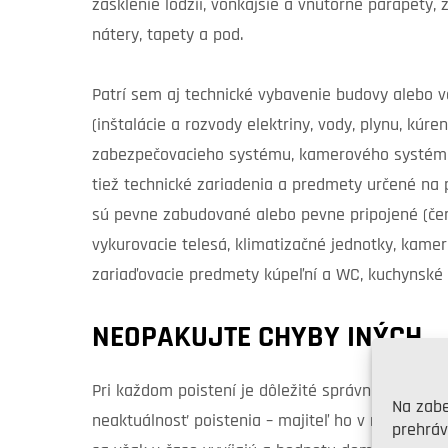
zasklenie lodžií, vonkajšie a vnútorné parapety, 
nátery, tapety a pod.
Patrí sem aj technické vybavenie budovy alebo 
(inštalácie a rozvody elektriny, vody, plynu, kúren
zabezpečovacieho systému, kamerového systému, 
tiež technické zariadenia a predmety určené na 
sú pevne zabudované alebo pevne pripojené (čerp
vykurovacie telesá, klimatizačné jednotky, kamer
zariaďovacie predmety kúpeľní a WC, kuchynské 
NEOPAKUJTE CHYBY INÝCH
Pri každom poistení je dôležité správne nastaviť
Na zabe
neaktuálnosť poistenia – majiteľ ho v minulosti z
prehráv