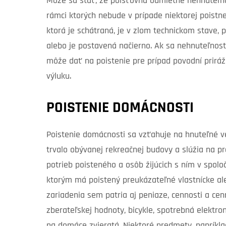
Môže sa stať, že poisťovňa odmietne nehnuteľnos
rámci ktorých nebude v prípade niektorej poistnej
ktorá je schátraná, je v zlom technickom stave,
alebo je postavená načierno. Ak sa nehnuteľnos
môže dať na poistenie pre prípad povodní priráž
výluku.
POISTENIE DOMÁCNOSTI
Poistenie domácnosti sa vzťahuje na hnuteľné ve
trvalo obývanej rekreačnej budovy a slúžia na 
potrieb poisteného a osôb žijúcich s ním v spolo
ktorým má poistený preukázateľné vlastnícke al
zariadenia sem patria aj peniaze, cennosti a cenn
zberateľskej hodnoty, bicykle, spotrebná elektro
na domáce zvieratá. Niektoré predmety, napríklad