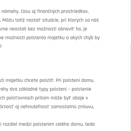
ámahy, času aj finančných prostriedkov,
. Môžu totiž nastať situácie, pri ktorých sa náš
sme neostali bez možnosti obnoviť ho, je
tne možnosti poistenia majetku a akých chýb by
?
ti majetku chcete poistiť. Pri poistení domu,
vahy dva základné typy poistení – poistenie
ých poisťovniach pritom môže byť oboje v
mácnosť aj nehnuteľnosť samostatnú zmluvu.
mí rozdiel medzi poistením celého domu, teda