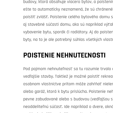
budovy, ktorá obsahuje viacero bytov, a poisten
ešte to automaticky neznamená, že sú chránené a
poistiť zvlášť. Poistenie celého bytového domu s
aj stavebné súčasti domu, ako sú napríklad výťa
vybavenie bytu, sporák či radiátory. Aj do pois
byty, na to je ale potrebný súhlas všetkých vlast
POISTENIE NEHNUTEĽNOSTI
Pod pojmom nehnuteľnosť sa tu rozumie trvalo o
vedľajšie stavby. Taktiež je možné poistiť rekr
osobnom vlastníctve pritom môže zahŕňať nielen 
alebo garáž, ktorá k bytu prislúcha. Poistenie n
pevne zabudované alebo s budovou (vedľajšou sta
neoddeliteľnú súčasť. Ide napríklad o dvere, okná