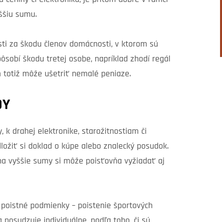
ššiu sumu.
sti za škodu členov domácnosti, v ktorom sú
pôsobí škodu tretej osobe, napríklad zhodí regál
m totiž môže ušetriť nemalé peniaze.
DY
k drahej elektronike, starožitnostiam či
ožiť si doklad o kúpe alebo znalecký posudok.
 na vyššie sumy si môže poisťovňa vyžiadať aj
poistné podmienky – poistenie športových
sa posudzuje individuálne, podľa toho, či sú