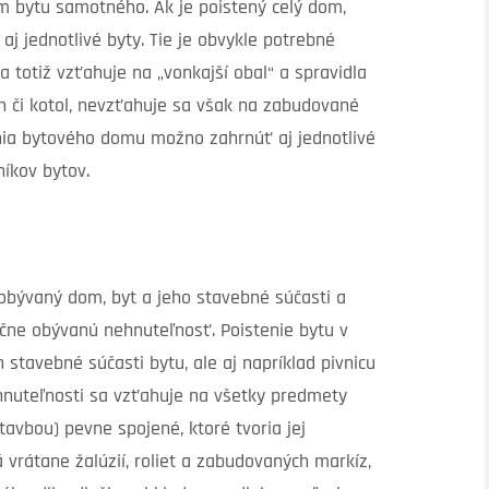
ím bytu samotného. Ak je poistený celý dom,
j jednotlivé byty. Tie je obvykle potrebné
a totiž vzťahuje na „vonkajší obal“ a spravidla
h či kotol, nevzťahuje sa však na zabudované
tenia bytového domu možno zahrnúť aj jednotlivé
níkov bytov.
bývaný dom, byt a jeho stavebné súčasti a
eačne obývanú nehnuteľnosť. Poistenie bytu v
stavebné súčasti bytu, ale aj napríklad pivnicu
ehnuteľnosti sa vzťahuje na všetky predmety
vbou) pevne spojené, ktoré tvoria jej
 vrátane žalúzií, roliet a zabudovaných markíz,