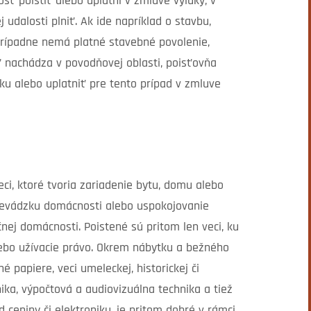
ť poistiť alebo uplatní v zmluve výluky, v
 udalosti plniť. Ak ide napríklad o stavbu,
 prípadne nemá platné stavebné povolenie,
ť nachádza v povodňovej oblasti, poisťovňa
ku alebo uplatniť pre tento prípad v zmluve
ci, ktoré tvoria zariadenie bytu, domu alebo
prevádzku domácnosti alebo uspokojovanie
čnej domácnosti. Poistené sú pritom len veci, ku
ebo užívacie právo. Okrem nábytku a bežného
é papiere, veci umeleckej, historickej či
nika, výpočtová a audiovizuálna technika a tiež
 ceniny či elektroniku, je pritom dobré v rámci