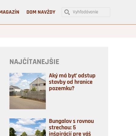
MAGAZÍN
DOM NAVŽDY
NAJČÍTANEJŠIE
Aký má byť odstup
stavby od hranice
pozemku?
Bungalov s rovnou
strechou: 5
inšpirácií pre váš