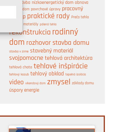
nízkoenergetický dom
obnova
novostavba
pracovný
pasívny dom
povrchové úpravy
A
praktické rady
postup
Prečo tehla
prírodné materiály
pálená tehla
rodinný
rekonštrukcia
dom
rozhovor
stavba domu
stavebný materiál
stavba v zime
svojpomocne
tehlová architektúra
tehlové inšpirácie
tehlová chata
tehlový obklad
tehlový kozub
tepelná izolácia
zmysel
video
základy domu
víkendový dom
úspory energie