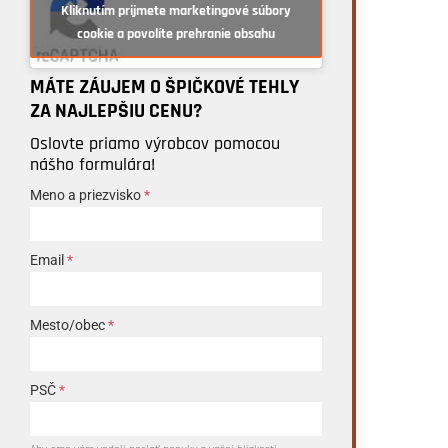
Kliknutím prijmete marketingové súbory
cookie a povolíte prehranie obsahu
MÁTE ZÁUJEM O ŠPIČKOVÉ TEHLY
ZA NAJLEPŠIU CENU?
Oslovte priamo výrobcov pomocou
nášho formulára!
Meno a priezvisko
*
Email
*
Mesto/obec
*
PSČ
*