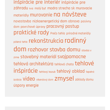
inšpirácie pre interiér
inšpirácie pre
záhradu
modra strecha sk
murovacie
malý byt
kvíz
na návšteve
murovanie
materiály
nízkoenergetický dom
obnova
novostavba
pasívny
pracovný postup
dom
povrchové úpravy
praktické rady
prírodné materiály
Prečo tehla
rodinný
rekonštrukcia
pálená tehla
dom
rozhovor
stavba domu
stavba v
svojpomocne
stavebný materiál
zime
tehlové
tehlová architektúra
tehlová chata
inšpirácie
tehlový obklad
tehlový kozub
tepelná
zmysel
video
základy domu
izolácia
víkendový dom
úspory energie