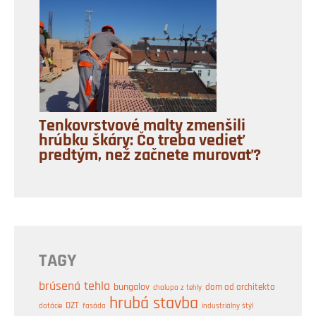
Tenkovrstvové malty zmenšili
hrúbku škáry: Čo treba vedieť
predtým, než začnete murovať?
TAGY
brúsená tehla
bungalov
dom od architekta
chalupa z tehly
hrubá stavba
DZT
industriálny štýl
dotácie
fasáda