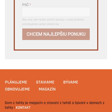
PSČ
*
Aby sme vám vedeli poslať ponuku z vašej blízkosti,
potrebujeme vedieť odkiaľ ste.
CHCEM NAJLEPŠIU PONUKU
PLÁNUJEME
STAVIAME
BÝVAME
OBNOVUJEME
MAGAZÍN
Dom z tehly je magazín o stavaní z tehál a bývaní v domoch z
tehly |
KONTAKT