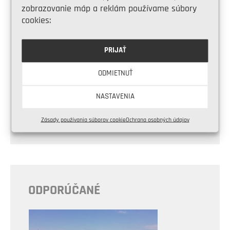
zobrazovanie máp a reklám používame súbory
cookies:
PRIJAŤ
Vyberáme hmoždinky do
ODMIETNUŤ
dierovanej tehly
NASTAVENIA
Zásady používania súborov cookie
Ochrana osobných údajov
ODPORÚČANÉ