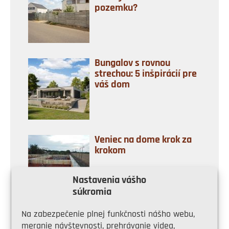
pozemku?
Bungalov s rovnou
strechou: 5 inšpirácií pre
váš dom
Veniec na dome krok za
krokom
Nastavenia vášho
súkromia
Na zabezpečenie plnej funkčnosti nášho webu,
Zhotovte si murovaný
meranie návštevnosti, prehrávanie videa,
záhradný krb: 1. časť