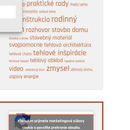
praktické rady
postup
Prečo tehla
A
prírodné materiály
pálená tehla
rodinný
rekonštrukcia
dom
rozhovor
stavba domu
stavebný materiál
stavba v zime
svojpomocne
tehlová architektúra
tehlové inšpirácie
tehlová chata
tehlový obklad
tehlový kozub
tepelná izolácia
zmysel
video
základy domu
víkendový dom
úspory energie
Kliknutím prijmete marketingové súbory
cookie a povolíte prehranie obsahu