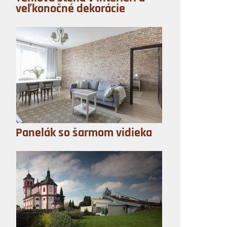
veľkonočné dekorácie
Panelák so šarmom vidieka