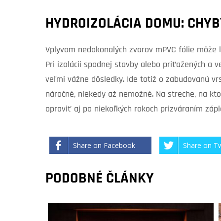
HYDROIZOLÁCIA DOMU: CHYB
Vplyvom nedokonalých zvarov mPVC fólie môže log
Pri izolácii spodnej stavby alebo priťažených a
veľmi vážne dôsledky. Ide totiž o zabudovanú vr
náročné, niekedy až nemožné. Na streche, na kto
opraviť aj po niekoľkých rokoch prizváraním zápl
Share on Facebook
Share on Tw
PODOBNÉ ČLÁNKY