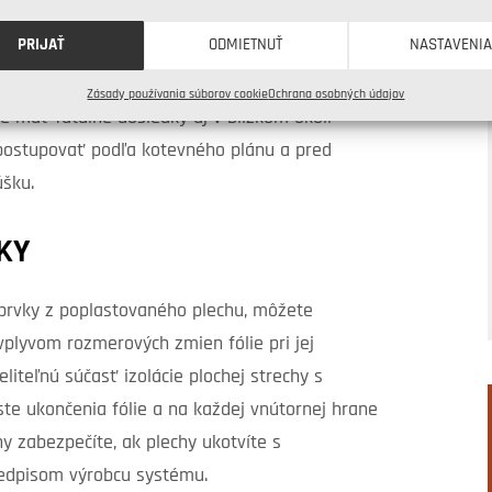
PRIJAŤ
ODMIETNUŤ
NASTAVENI
 celej strechy alebo jej časti. To spôsobuje
Zásady používania súborov cookie
Ochrana osobných údajov
 mať fatálne dôsledky aj v blízkom okolí
to postupovať podľa kotevného plánu a pred
úšku.
KY
prvky z poplastovaného plechu, môžete
vplyvom rozmerových zmien fólie pri jej
liteľnú súčasť izolácie plochej strechy s
te ukončenia fólie a na každej vnútornej hrane
hy zabezpečíte, ak plechy ukotvíte s
redpisom výrobcu systému.