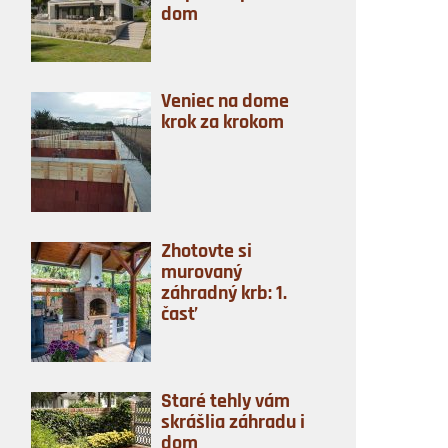
dom
Veniec na dome
krok za krokom
Zhotovte si
murovaný
záhradný krb: 1.
časť
Staré tehly vám
skrášlia záhradu i
dom