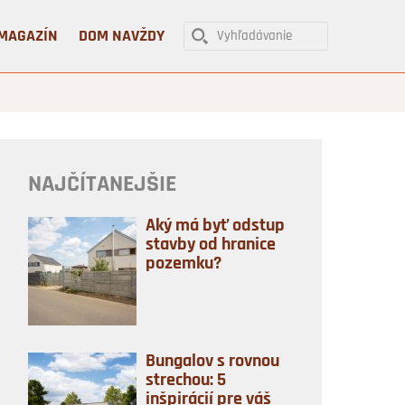
MAGAZÍN
DOM NAVŽDY
NAJČÍTANEJŠIE
Aký má byť odstup
stavby od hranice
pozemku?
Bungalov s rovnou
strechou: 5
inšpirácií pre váš