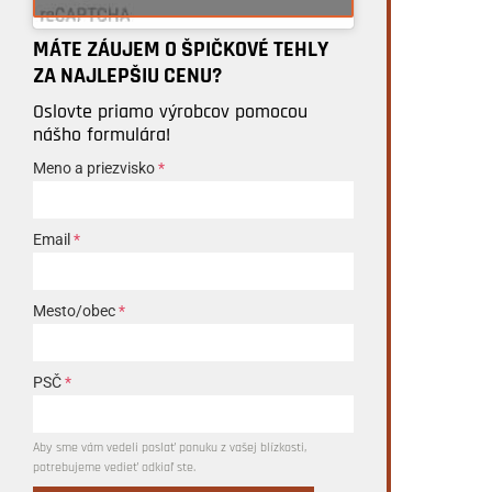
MÁTE ZÁUJEM O ŠPIČKOVÉ TEHLY
ZA NAJLEPŠIU CENU?
Oslovte priamo výrobcov pomocou
nášho formulára!
Meno a priezvisko
*
Email
*
Mesto/obec
*
PSČ
*
Aby sme vám vedeli poslať ponuku z vašej blízkosti,
potrebujeme vedieť odkiaľ ste.