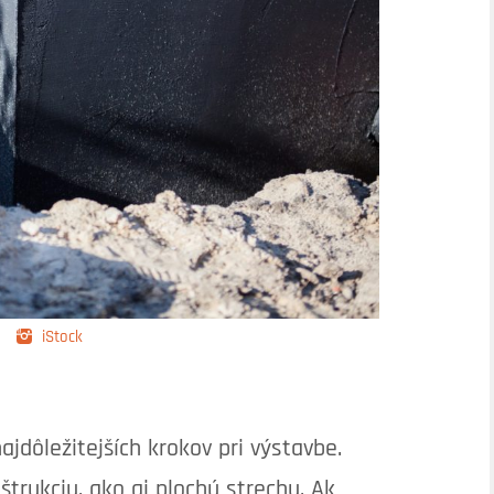
iStock
jdôležitejších krokov pri výstavbe.
trukciu, ako aj plochú strechu. Ak