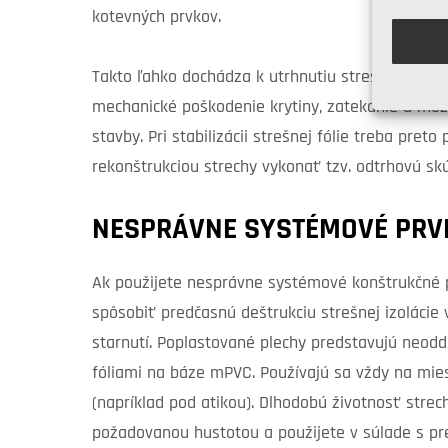
kotevných prvkov.
Takto ľahko dochádza k utrhnutiu strešnej fólie z
mechanické poškodenie krytiny, zatekanie a môže
stavby. Pri stabilizácii strešnej fólie treba pre
rekonštrukciou strechy vykonať tzv. odtrhovú sk
NESPRÁVNE SYSTÉMOVÉ PRV
Ak použijete nesprávne systémové konštrukčné 
spôsobiť predčasnú deštrukciu strešnej izolácie 
starnutí. Poplastované plechy predstavujú neodde
fóliami na báze mPVC. Používajú sa vždy na mies
(napríklad pod atikou). Dlhodobú životnosť strec
požadovanou hustotou a použijete v súlade s p