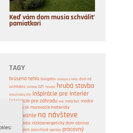
Keď vám dom musia schváliť
pamiatkari
TAGY
brúsená tehla
bungalov
dom od
chalupa z tehly
hrubá stavba
architekta
DZT
dotácie
fasáda
inšpirácie pre interiér
industriálny štýl
inšpirácie pre záhradu
modra
malý byt
kvíz
strecha sk
murovacie materiály
na návšteve
murovanie
,
nízkoenergetický dom
obnova
novostavba
kies:
pracovný
pasívny dom
povrchové úpravy