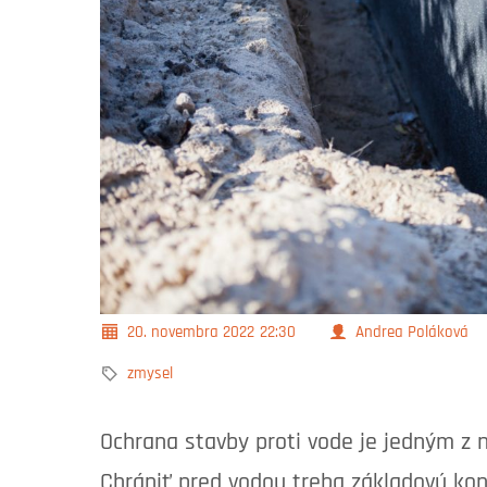
20. novembra 2022
22:30
Andrea Poláková
zmysel
Ochrana stavby proti vode je jedným z na
Chrániť pred vodou treba základovú konš