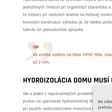
jednotlivých činností pri organizácii staveniska
to trebárs pri realizácii lešenia na hotovej izolá
kovových konštrukcií. Výhodou je, že takéto pošk
takisto ich jednoduchšie opravíte.
TIP
Ak zvolíte izoláciu na báze mPVC fólie, stav
až 2 mm.
HYDROIZOLÁCIA DOMU MUSÍ B
Ide o jeden z najzávažnejších problémov a zväčš
prvkov na upevnenie hydroizolačnej fólie na pod
Na zabe
prehráv
pri použití nedostatočného množstva kotevných 