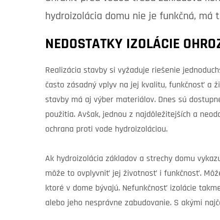
hydroizolácia domu nie je funkčná, má t
NEDOSTATKY IZOLÁCIE OHR
Realizácia stavby si vyžaduje riešenie jednoduchší
často zásadný vplyv na jej kvalitu, funkčnosť a 
stavby má aj výber materiálov. Dnes sú dostupné v
použitia. Avšak, jednou z najdôležitejších a neod
ochrana proti vode hydroizoláciou.
Ak hydroizolácia základov a strechy domu vykazu
môže to ovplyvniť jej životnosť i funkčnosť. Mô
ktoré v dome bývajú. Nefunkčnosť izolácie takm
alebo jeho nesprávne zabudovanie. S akými najč