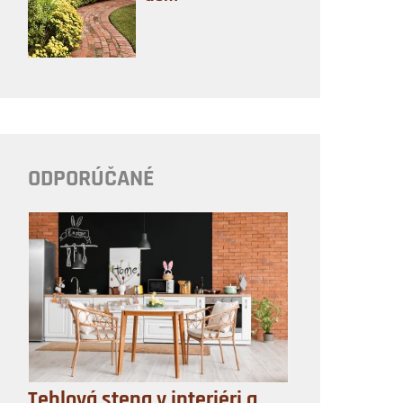
ODPORÚČANÉ
Tehlová stena v interiéri a