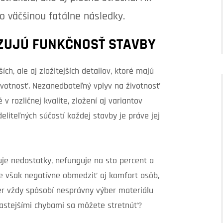
o väčšinou fatálne následky.
OZUJÚ FUNKČNOSŤ STAVBY
ch, ale aj zložitejších detailov, ktoré majú
životnosť. Nezanedbateľný vplyv na životnosť
 rozličnej kvalite, zložení aj variantov
deliteľných súčastí každej stavby je práve jej
je nedostatky, nefunguje na sto percent a
že však negatívne obmedziť aj komfort osôb,
er vždy spôsobí nesprávny výber materiálu
astejšími chybami sa môžete stretnúť?