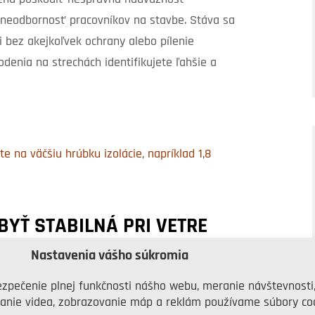
 a neodbornosť pracovníkov na stavbe. Stáva sa
cii bez akejkoľvek ochrany alebo pílenie
odenia na strechách identifikujete ľahšie a
te na väčšiu hrúbku izolácie, napríklad 1,8
YŤ STABILNÁ PRI VETRE
Nastavenia vášho súkromia
a je príčina v nesprávnom použití kotevných
klad. Stabilizácia býva narušená predovšetkým
zpečenie plnej funkčnosti nášho webu, meranie návštevnosti
anie videa, zobrazovanie máp a reklám používame súbory coo
prvkov, prípadne ak zvolíte nevhodný typ