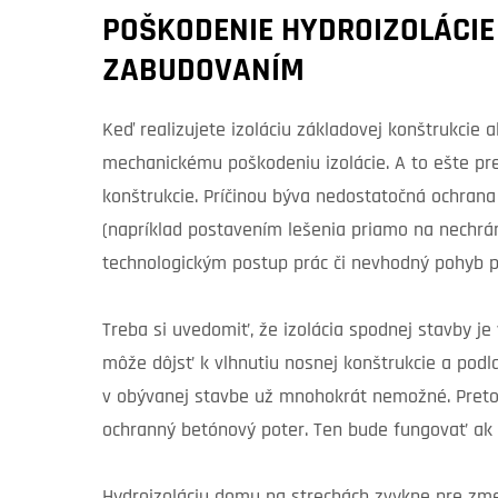
POŠKODENIE HYDROIZOLÁCIE
ZABUDOVANÍM
Keď realizujete izoláciu základovej konštrukcie 
mechanickému poškodeniu izolácie. A to ešte pr
konštrukcie. Príčinou býva nedostatočná ochran
(napríklad postavením lešenia priamo na nechrá
technologickým postup prác či nevhodný pohyb pra
Treba si uvedomiť, že izolácia spodnej stavby j
môže dôjsť k vlhnutiu nosnej konštrukcie a pod
v obývanej stavbe už mnohokrát nemožné. Preto j
ochranný betónový poter. Ten bude fungovať ak 
Hydroizoláciu domu na strechách zvykne pre z