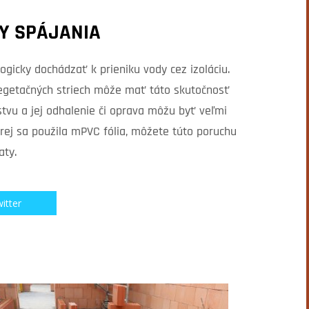
Y SPÁJANIA
icky dochádzať k prieniku vody cez izoláciu.
 vegetačných striech môže mať táto skutočnosť
stvu a jej odhalenie či oprava môžu byť veľmi
rej sa použila mPVC fólia, môžete túto poruchu
aty.
itter