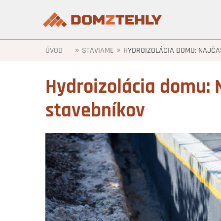
»
»
ÚVOD
STAVIAME
HYDROIZOLÁCIA DOMU: NAJČA
Hydroizolácia domu: 
stavebníkov