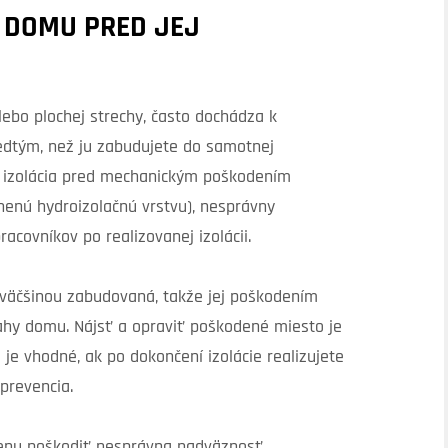
 DOMU PRED JEJ
alebo plochej strechy, často dochádza k
edtým, než ju zabudujete do samotnej
a izolácia pred mechanickým poškodením
nenú hydroizolačnú vrstvu), nesprávny
covníkov po realizovanej izolácii.
e väčšinou zabudovaná, takže jej poškodením
lahy domu. Nájsť a opraviť poškodené miesto je
e vhodné, ak po dokončení izolácie realizujete
prevencia.
menu poškodiť nesprávna nadväznosť