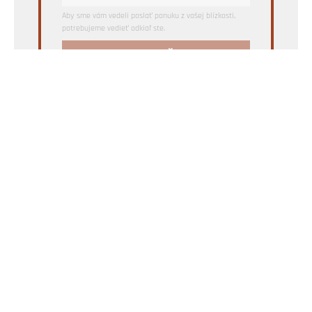
Aby sme vám vedeli poslať ponuku z vašej blízkosti,
potrebujeme vedieť odkiaľ ste.
CHCEM NAJLEPŠIU PONUKU
PLÁNUJEME
STAVIAME
BÝVAME
OBNOVUJEME
MAGAZÍN
Dom z tehly je magazín o stavaní z tehál a bývaní v domoch z
tehly |
KONTAKT