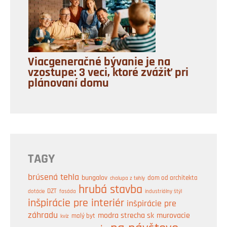
Viacgeneračné bývanie je na
vzostupe: 3 veci, ktoré zvážiť pri
plánovaní domu
TAGY
brúsená tehla
bungalov
dom od architekta
chalupa z tehly
hrubá stavba
DZT
industriálny štýl
dotácie
fasáda
inšpirácie pre interiér
inšpirácie pre
záhradu
modra strecha sk
murovacie
malý byt
kvíz