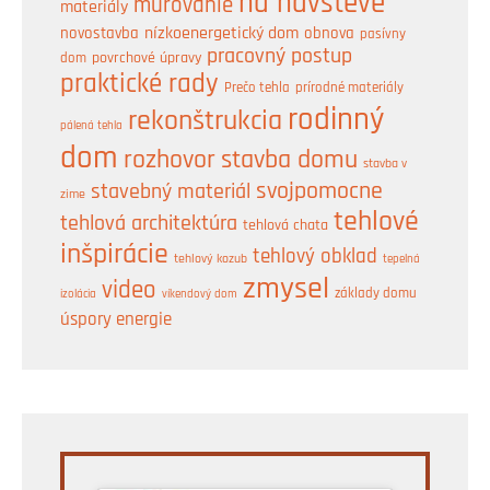
na návšteve
murovanie
materiály
nízkoenergetický dom
obnova
novostavba
pasívny
pracovný postup
dom
povrchové úpravy
praktické rady
prírodné materiály
Prečo tehla
rodinný
rekonštrukcia
pálená tehla
dom
rozhovor
stavba domu
stavba v
svojpomocne
stavebný materiál
zime
tehlové
tehlová architektúra
tehlová chata
inšpirácie
tehlový obklad
tehlový kozub
tepelná
zmysel
video
základy domu
izolácia
víkendový dom
úspory energie