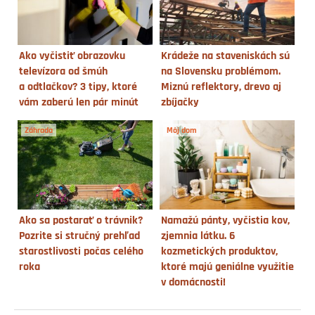
Ako vyčistiť obrazovku
Krádeže na staveniskách sú
televízora od šmúh
na Slovensku problémom.
a odtlačkov? 3 tipy, ktoré
Miznú reflektory, drevo aj
vám zaberú len pár minút
zbíjačky
Záhrada
Môj dom
Ako sa postarať o trávnik?
Namažú pánty, vyčistia kov,
Pozrite si stručný prehľad
zjemnia látku. 6
starostlivosti počas celého
kozmetických produktov,
roka
ktoré majú geniálne využitie
v domácnosti!