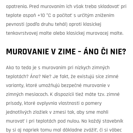
opatrenia. Pred murovaním ich však treba skladovať pri
teplote aspoň +10 °C a počítať s určitým znížením
pevnosti (podľa druhu tehál) oproti klasickej
tenkovrstvovej malte alebo klasickej murovacej malte.
MUROVANIE V ZIME – ÁNO ČI NIE?
Ako to teda je s murovaním pri nízkych zimných
teplotách? Áno? Nie? Je fakt, že existujú síce zimné
varianty, ktoré umožňujú bezpečné murovanie v
zimných mesiacoch. K dispozícii tiež máte tzv. zimné
prísady, ktoré ovplyvnia vlastnosti a pomery
jednotlivých zložiek v zmesi tak, aby sme mohli
murovať i pri teplotách pod nulou. No každý stavebník
by si aj napriek tomu mal dôkladne zvážiť, či si vôbec