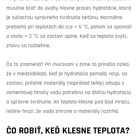
musíme brať do úvahy hlavne proces hydratácie, ktorá
je súčasťou správneho tvrdnutia betónu. Normálne
prebieha pri teplotách do cca + 5 °C, potom sa spomalí
a okolo + 2 °C sa zastaví úplne. Keď sa teplota zvýši,
znovu sa rozbehne.
Čo to znamená? Pri murovaní v zime to prináša riziko,
že v medziobdobí, keď je hydratácia pomalá, resp. sa
zastaví, priľahlé materiály (napríklad tehly) odsajú z
cementovej hmoty vodu potrebnú na ďalšiu hydratáciu
a správne tvrdnutie. Ak teplota klesne pod bod mrazu,
reálne hrozí, že voda zmrzne a materiály roztrhá.
ČO ROBIŤ, KEĎ KLESNE TEPLOTA?