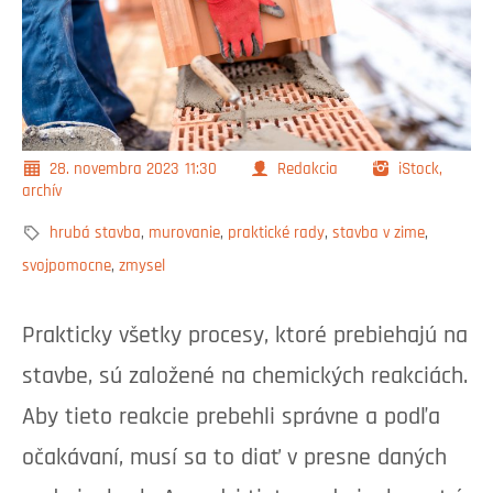
28. novembra 2023
11:30
Redakcia
iStock,
archív
hrubá stavba
,
murovanie
,
praktické rady
,
stavba v zime
,
svojpomocne
,
zmysel
Prakticky všetky procesy, ktoré prebiehajú na
stavbe, sú založené na chemických reakciách.
Aby tieto reakcie prebehli správne a podľa
očakávaní, musí sa to diať v presne daných