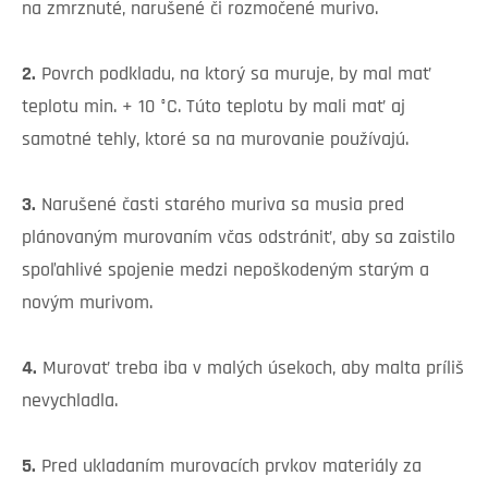
na zmrznuté, narušené či rozmočené murivo.
2.
Povrch podkladu, na ktorý sa muruje, by mal mať
teplotu min. + 10 °C. Túto teplotu by mali mať aj
samotné tehly, ktoré sa na murovanie používajú.
3.
Narušené časti starého muriva sa musia pred
plánovaným murovaním včas odstrániť, aby sa zaistilo
spoľahlivé spojenie medzi nepoškodeným starým a
novým murivom.
4.
Murovať treba iba v malých úsekoch, aby malta príliš
nevychladla.
5.
Pred ukladaním murovacích prvkov materiály za