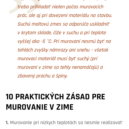
treba prihliadať nielen počas murovacích
prác, ale aj pri dovezení materiálu na stavbu.
Suchú maltovú zmes sa odporúča uskladniť
v krytom sklade, čiže v suchu a pri teplote
vyššej ako -5 °C.
Pri murovaní nesmú byť na
tehlách zvyšky námrazy ani snehu – všetok
murovací materiál musí byť suchý (pri
murovaní v zime sa tehly nenamáčajú) a
zbavený prachu a špiny.
10 PRAKTICKÝCH ZÁSAD PRE
MUROVANIE V ZIME
1.
Murovanie pri nízkych teplotách sa nesmie realizovať