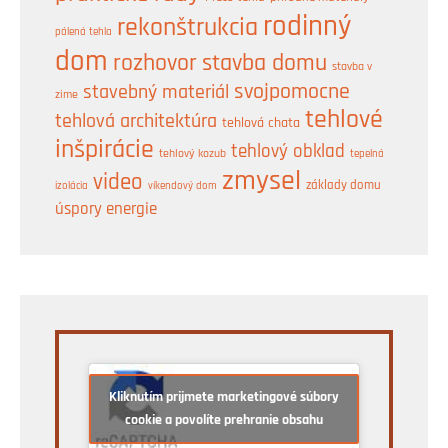
rodinný
rekonštrukcia
pálená tehla
dom
rozhovor
stavba domu
stavba v
svojpomocne
stavebný materiál
zime
tehlové
tehlová architektúra
tehlová chata
inšpirácie
tehlový obklad
tehlový kozub
tepelná
zmysel
video
základy domu
izolácia
víkendový dom
úspory energie
Kliknutím prijmete marketingové súbory
cookie a povolíte prehranie obsahu