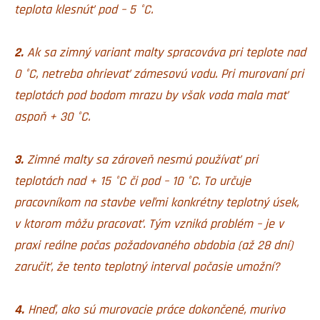
teplota klesnúť pod – 5 °C.
2.
Ak sa zimný variant malty spracováva pri teplote nad
0 °C, netreba ohrievať zámesovú vodu. Pri murovaní pri
teplotách pod bodom mrazu by však voda mala mať
aspoň + 30 °C.
3.
Zimné malty sa zároveň nesmú používať pri
teplotách nad + 15 °C či pod – 10 °C. To určuje
pracovníkom na stavbe veľmi konkrétny teplotný úsek,
v ktorom môžu pracovať. Tým vzniká problém – je v
praxi reálne počas požadovaného obdobia (až 28 dní)
zaručiť, že tento teplotný interval počasie umožní?
4.
Hneď, ako sú murovacie práce dokončené, murivo