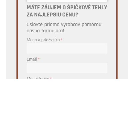
MÁTE ZÁUJEM O ŠPIČKOVÉ TEHLY
ZA NAJLEPŠIU CENU?
Oslovte priamo výrobcov pomocou
nášho formulára!
Meno a priezvisko
*
Email
*
Mesto/obec
*
PSČ
*
Aby sme vám vedeli poslať ponuku z vašej blízkosti,
potrebujeme vedieť odkiaľ ste.
CHCEM NAJLEPŠIU PONUKU