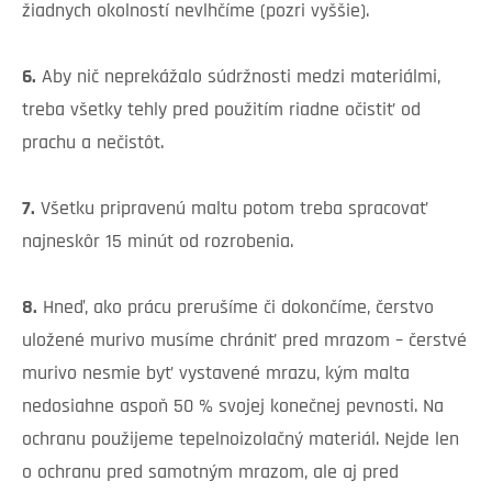
žiadnych okolností nevlhčíme (pozri vyššie).
6.
Aby nič neprekážalo súdržnosti medzi materiálmi,
treba všetky tehly pred použitím riadne očistiť od
prachu a nečistôt.
7.
Všetku pripravenú maltu potom treba spracovať
najneskôr 15 minút od rozrobenia.
8.
Hneď, ako prácu prerušíme či dokončíme, čerstvo
uložené murivo musíme chrániť pred mrazom – čerstvé
murivo nesmie byť vystavené mrazu, kým malta
nedosiahne aspoň 50 % svojej konečnej pevnosti. Na
ochranu použijeme tepelnoizolačný materiál. Nejde len
o ochranu pred samotným mrazom, ale aj pred