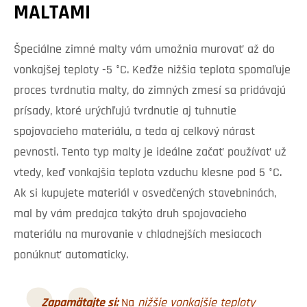
MALTAMI
Špeciálne zimné malty vám umožnia murovať až do
vonkajšej teploty -5 °C. Keďže nižšia teplota spomaľuje
proces tvrdnutia malty, do zimných zmesí sa pridávajú
prísady, ktoré urýchľujú tvrdnutie aj tuhnutie
spojovacieho materiálu, a teda aj celkový nárast
pevnosti. Tento typ malty je ideálne začať používať už
vtedy, keď vonkajšia teplota vzduchu klesne pod 5 °C.
Ak si kupujete materiál v osvedčených stavebninách,
mal by vám predajca takýto druh spojovacieho
materiálu na murovanie v chladnejších mesiacoch
ponúknuť automaticky.
Zapamätajte si:
Na
nižšie vonkajšie teploty