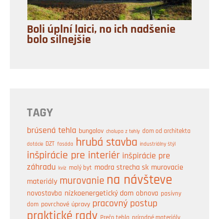
Boli úplní laici, no ich nadšenie
bolo silnejšie
TAGY
brúsená tehla
bungalov
dom od architekta
chalupa z tehly
hrubá stavba
DZT
industriálny štýl
dotácie
fasáda
inšpirácie pre interiér
inšpirácie pre
záhradu
modra strecha sk
murovacie
malý byt
kvíz
na návšteve
murovanie
materiály
nízkoenergetický dom
obnova
novostavba
pasívny
pracovný postup
dom
povrchové úpravy
praktické rady
prírodné materiály
Prečo tehla