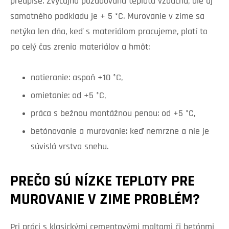
predpise. Zvyčajná požadovaná teplota vzduchu, ale aj
samotného podkladu je + 5 °C. Murovanie v zime sa
netýka len dňa, keď s materiálom pracujeme, platí to
po celý čas zrenia materiálov a hmôt:
natieranie: aspoň +10 °C,
omietanie: od +5 °C,
práca s bežnou montážnou penou: od +5 °C,
betónovanie a murovanie: keď nemrzne a nie je
súvislá vrstva snehu.
PREČO SÚ NÍZKE TEPLOTY PRE
MUROVANIE V ZIME PROBLÉM?
Pri práci s klasickými cementovými maltami či betónmi