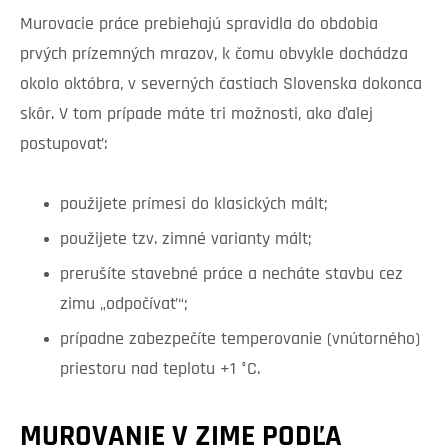
Murovacie práce prebiehajú spravidla do obdobia
prvých prízemných mrazov, k čomu obvykle dochádza
okolo októbra, v severných častiach Slovenska dokonca
skôr. V tom prípade máte tri možnosti, ako ďalej
postupovať:
použijete prímesi do klasických mált;
použijete tzv. zimné varianty mált;
prerušíte stavebné práce a necháte stavbu cez
zimu „odpočívať“;
prípadne zabezpečíte temperovanie (vnútorného)
priestoru nad teplotu +1 °C.
MUROVANIE V ZIME PODĽA