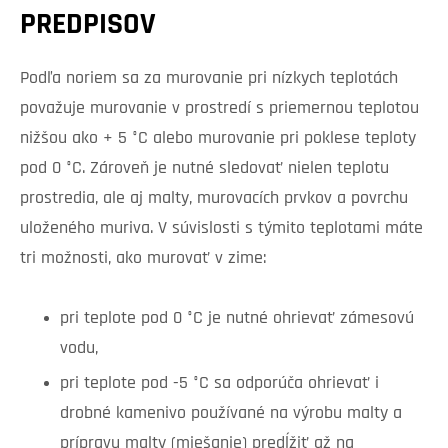
PREDPISOV
Podľa noriem sa za murovanie pri nízkych teplotách
považuje murovanie v prostredí s priemernou teplotou
nižšou ako + 5 °C alebo murovanie pri poklese teploty
pod 0 °C. Zároveň je nutné sledovať nielen teplotu
prostredia, ale aj malty, murovacích prvkov a povrchu
uloženého muriva. V súvislosti s týmito teplotami máte
tri možnosti, ako murovať v zime:
pri teplote pod 0 °C je nutné ohrievať zámesovú
vodu,
pri teplote pod -5 °C sa odporúča ohrievať i
drobné kamenivo používané na výrobu malty a
prípravu malty (miešanie) predĺžiť až na