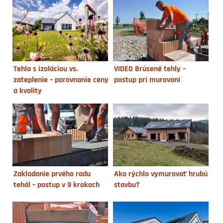
Tehla s izoláciou vs.
VIDEO Brúsené tehly –
zateplenie – porovnanie ceny
postup pri murovaní
a kvality
Zakladanie prvého radu
Ako rýchlo vymurovať hrubú
tehál – postup v 9 krokoch
stavbu?