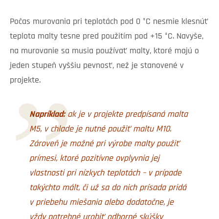
Počas murovania pri teplotách pod 0 °C nesmie klesnúť
teplota malty tesne pred použitím pod +15 °C. Navyše,
na murovanie sa musia používať malty, ktoré majú o
jeden stupeň vyššiu pevnosť, než je stanovené v
projekte.
Napríklad:
ak je v projekte predpísaná malta
M5, v chlade je nutné použiť maltu M10.
Zároveň je možné pri výrobe malty použiť
prímesi, ktoré pozitívne ovplyvnia jej
vlastnosti pri nízkych teplotách – v prípade
takýchto mált, či už sa do nich prísada pridá
v priebehu miešania alebo dodatočne, je
vždy potrebné urobiť odborné skúšky