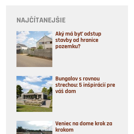
NAJČÍTANEJŠIE
Aký má byť odstup
stavby od hranice
pozemku?
Bungalov s rovnou
strechou: 5 inšpirácií pre
váš dom
Veniec na dome krok za
krokom