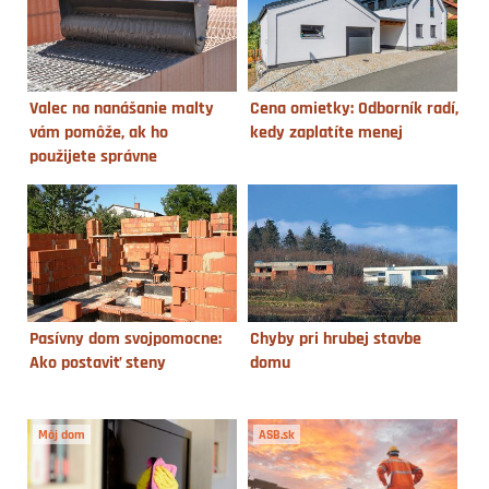
Valec na nanášanie malty
Cena omietky: Odborník radí,
vám pomôže, ak ho
kedy zaplatíte menej
použijete správne
Pasívny dom svojpomocne:
Chyby pri hrubej stavbe
Ako postaviť steny
domu
Môj dom
ASB.sk