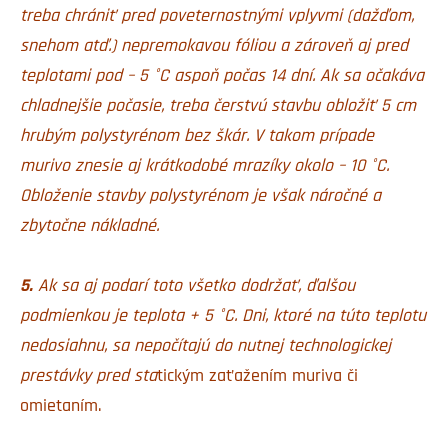
treba chrániť pred poveternostnými vplyvmi (dažďom,
snehom atď.) nepremokavou fóliou a zároveň aj pred
teplotami pod – 5 °C aspoň počas 14 dní. Ak sa očakáva
chladnejšie počasie, treba čerstvú stavbu obložiť 5 cm
hrubým polystyrénom bez škár. V takom prípade
murivo znesie aj krátkodobé mrazíky okolo – 10 °C.
Obloženie stavby polystyrénom je však náročné a
zbytočne nákladné.
5.
Ak sa aj podarí toto všetko dodržať, ďalšou
podmienkou je teplota + 5 °C. Dni, ktoré na túto teplotu
nedosiahnu, sa nepočítajú do nutnej technologickej
prestávky pred sta
tickým zaťažením muriva či
omietaním.