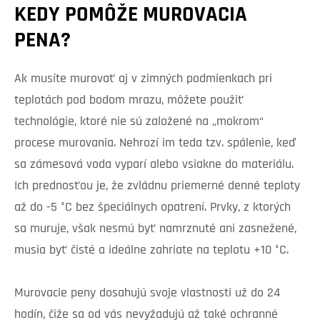
KEDY POMÔŽE MUROVACIA
PENA?
Ak musíte murovať aj v zimných podmienkach pri
teplotách pod bodom mrazu, môžete použiť
technológie, ktoré nie sú založené na „mokrom“
procese murovania. Nehrozí im teda tzv. spálenie, keď
sa zámesová voda vyparí alebo vsiakne do materiálu.
Ich prednosťou je, že zvládnu priemerné denné teploty
až do -5 °C bez špeciálnych opatrení. Prvky, z ktorých
sa muruje, však nesmú byť namrznuté ani zasnežené,
musia byť čisté a ideálne zahriate na teplotu +10 °C.
Murovacie peny dosahujú svoje vlastnosti už do 24
hodín, čiže sa od vás nevyžadujú až také ochranné