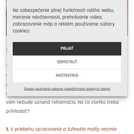
Na zabezpečenie plnej funkčnosti nášho webu,
meranie návštevnosti, prehrávanie videa,
zobrazovanie máp a reklám používame súbory
cookies:
KEDY POMÔŽE ZIMNÁ MALTA?
PRIJAŤ
ODMIETNUŤ
Výrobcovia tehál murovanie v zime nezatracujú, avšak,
uvádzajú k nemu veľmi špecifické, v niektorých
NASTAVENIA
prípadoch ťažšie nesplniteľné podmienky. Ak sa vám
Zásady používania súborov cookie
Ochrana osobných údajov
nepodarí všetky podmienky dodržať, môže sa stať, že
vám nebude uznaná reklamácia. Na čo všetko treba
prihliadať?
1.
V priebehu sp
racovania a tuhnutia malty nesmie