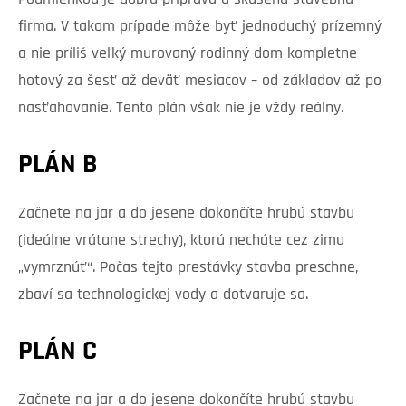
firma. V takom prípade môže byť jednoduchý prízemný
a nie príliš veľký murovaný rodinný dom kompletne
hotový za šesť až deväť mesiacov – od základov až po
nasťahovanie. Tento plán však nie je vždy reálny.
PLÁN B
Začnete na jar a do jesene dokončíte hrubú stavbu
(ideálne vrátane strechy), ktorú necháte cez zimu
„vymrznúť“. Počas tejto prestávky stavba preschne,
zbaví sa technologickej vody a dotvaruje sa.
PLÁN C
Začnete na jar a do jesene dokončíte hrubú stavbu