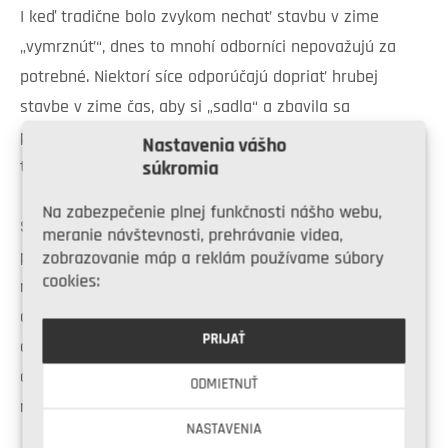
I keď tradične bolo zvykom nechať stavbu v zime
„vymrznúť“, dnes to mnohí odborníci nepovažujú za
potrebné. Niektorí síce odporúčajú dopriať hrubej
stavbe v zime čas, aby si „sadla“ a zbavila sa
prebytočnej vody, iní však upozorňujú, že pri dnešných
Nastavenia vášho
technológiách nie je zimná prestávka nutná.
súkromia
Na zabezpečenie plnej funkčnosti nášho webu,
Stavbu nechávame „vymrznúť‘ preto, aby sa ukončili
meranie návštevnosti, prehrávanie videa,
procesy schnutia a odparila sa voda, ktorá by mohla
zobrazovanie máp a reklám používame súbory
cookies:
neskôr kondenzovať na stenách či medzi izoláciou
a murivom. Dom je teda dobré nechať vymrznúť vtedy,
PRIJAŤ
ak sú použité mokré procesy, ako je klasická malta. Ale
ak murujete z tehál napríklad s technológiou PUR peny,
ODMIETNUŤ
nie je tzv. vymrznutie potrebné.
NASTAVENIA