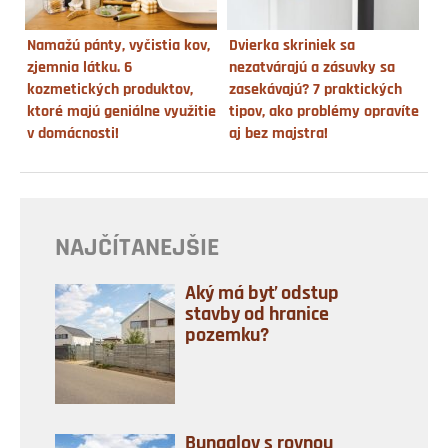
Namažú pánty, vyčistia kov,
Dvierka skriniek sa
zjemnia látku. 6
nezatvárajú a zásuvky sa
kozmetických produktov,
zasekávajú? 7 praktických
ktoré majú geniálne využitie
tipov, ako problémy opravíte
v domácnosti!
aj bez majstra!
NAJČÍTANEJŠIE
Aký má byť odstup
stavby od hranice
pozemku?
Bungalov s rovnou