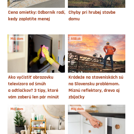
Cena omietky: Odborník radí,
Chyby pri hrubej stavbe
kedy zaplatíte menej
domu
Môj dom
ASB.sk
Ako vyčistiť obrazovku
Krádeže na staveniskách sú
televízora od šmúh
na Slovensku problémom.
a odtlačkov? 3 tipy, ktoré
Miznú reflektory, drevo aj
vám zaberú len pár minút
zbíjačky
Môj dom
Môj dom