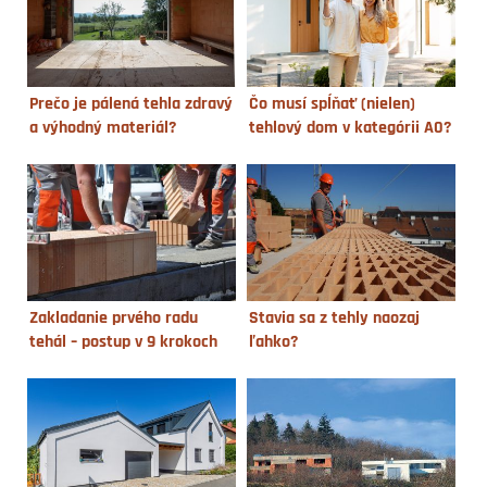
Prečo je pálená tehla zdravý
Čo musí spĺňať (nielen)
a výhodný materiál?
tehlový dom v kategórii A0?
Zakladanie prvého radu
Stavia sa z tehly naozaj
tehál – postup v 9 krokoch
ľahko?