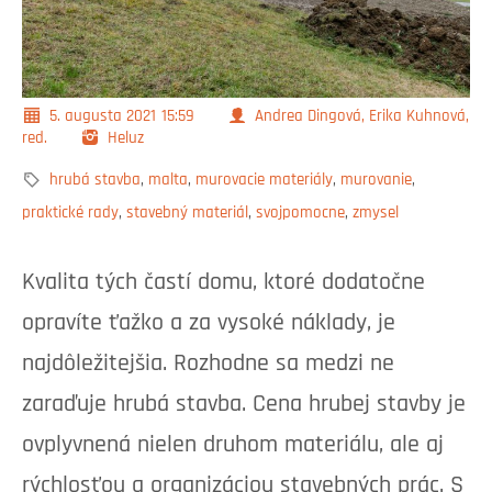
5. augusta 2021
15:59
Andrea Dingová, Erika Kuhnová,
red.
Heluz
hrubá stavba
,
malta
,
murovacie materiály
,
murovanie
,
praktické rady
,
stavebný materiál
,
svojpomocne
,
zmysel
Kvalita tých častí domu, ktoré dodatočne
opravíte ťažko a za vysoké náklady, je
najdôležitejšia. Rozhodne sa medzi ne
zaraďuje hrubá stavba. Cena hrubej stavby je
ovplyvnená nielen druhom materiálu, ale aj
rýchlosťou a organizáciou stavebných prác. S