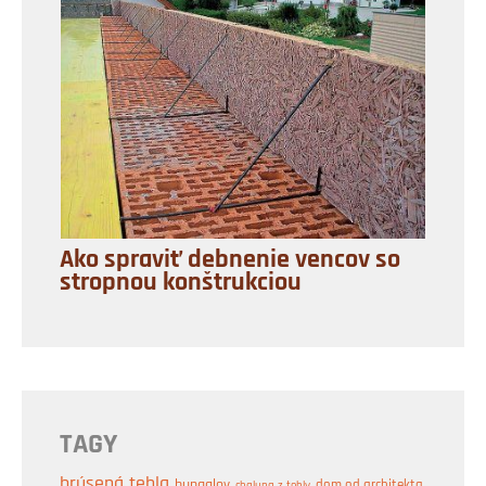
Ako spraviť debnenie vencov so
stropnou konštrukciou
TAGY
brúsená tehla
bungalov
dom od architekta