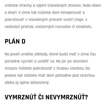
vrátane strechy a výplní stavebných otvorov, teda okien
a dverí. V zime tak môžete dom temperovať a
pokračovať v stavebných prácach vnútri (napr. v
realizácii priečok, vnútorných rozvodov či omietok).
PLÁN D
Na jeseň urobíte základy, ktoré budú mať v zime čas
poriadne vyzrieť a ustáliť sa. Na jar po skončení
mrazov môžete pokračovať s hrubou stavbou. Do
jesene tak môžete mať dom pohodlne pod strechou
alebo aj úplne dokončený.
VYMRZNÚŤ ČI NEVYMRZNÚŤ?