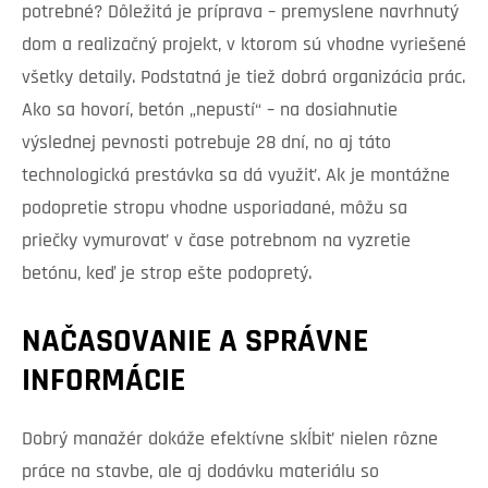
potrebné? Dôležitá je príprava – premyslene navrhnutý
dom a realizačný projekt, v ktorom sú vhodne vyriešené
všetky detaily. Podstatná je tiež dobrá organizácia prác.
Ako sa hovorí, betón „nepustí“ – na dosiahnutie
výslednej pevnosti potrebuje 28 dní, no aj táto
technologická prestávka sa dá využiť. Ak je montážne
podopretie stropu vhodne usporiadané, môžu sa
priečky vymurovať v čase potrebnom na vyzretie
betónu, keď je strop ešte podopretý.
NAČASOVANIE A SPRÁVNE
INFORMÁCIE
Dobrý manažér dokáže efektívne skĺbiť nielen rôzne
práce na stavbe, ale aj dodávku materiálu so