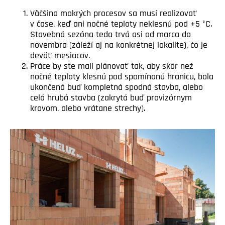
Väčšina mokrých procesov sa musí realizovať
v čase, keď ani nočné teploty neklesnú pod +5 °C.
Stavebná sezóna teda trvá asi od marca do
novembra (záleží aj na konkrétnej lokalite), čo je
deväť mesiacov.
Práce by ste mali plánovať tak, aby skôr než
nočné teploty klesnú pod spomínanú hranicu, bola
ukončená buď kompletná spodná stavba, alebo
celá hrubá stavba (zakrytá buď provizórnym
krovom, alebo vrátane strechy).