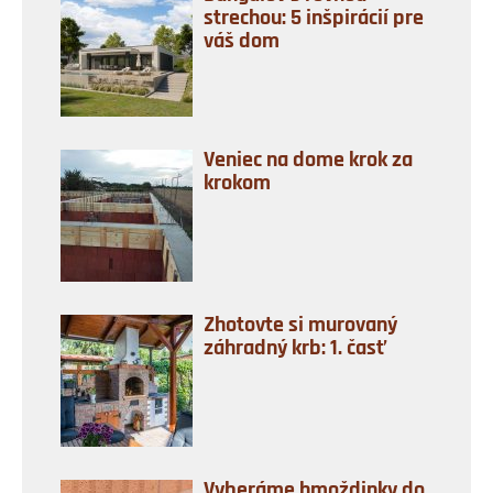
strechou: 5 inšpirácií pre
váš dom
Veniec na dome krok za
krokom
Zhotovte si murovaný
záhradný krb: 1. časť
Vyberáme hmoždinky do