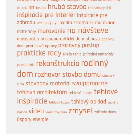
chalupa z tehly
hrubá stavba
DZT
industriálny štýl
dotácie
fasáda
inšpirácie pre interiér
inšpirácie pre
záhradu
modra strecha sk
murovacie
malý byt
kvíz
na návšteve
murovanie
materiály
nízkoenergetický dom
obnova
novostavba
pasívny
pracovný postup
dom
povrchové úpravy
praktické rady
prírodné materiály
Prečo tehla
rodinný
rekonštrukcia
pálená tehla
dom
rozhovor
stavba domu
stavba v
svojpomocne
stavebný materiál
zime
tehlové
tehlová architektúra
tehlová chata
inšpirácie
tehlový obklad
tehlový kozub
tepelná
zmysel
video
základy domu
izolácia
víkendový dom
úspory energie