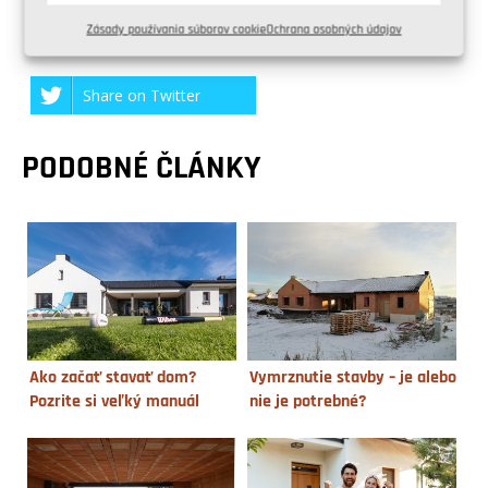
Zásady používania súborov cookie
Ochrana osobných údajov
Share on Facebook
Share on Twitter
PODOBNÉ ČLÁNKY
Ako začať stavať dom?
Vymrznutie stavby – je alebo
Pozrite si veľký manuál
nie je potrebné?