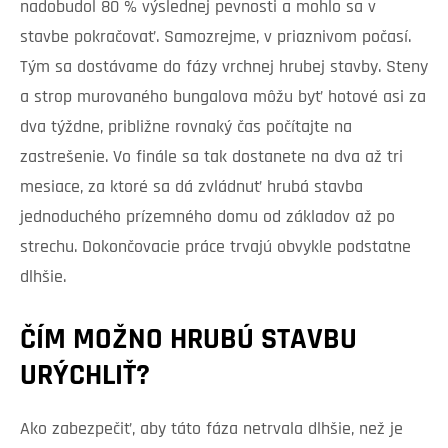
nadobudol 80 % výslednej pevnosti a mohlo sa v
stavbe pokračovať. Samozrejme, v priaznivom počasí.
Tým sa dostávame do fázy vrchnej hrubej stavby. Steny
a strop murovaného bungalova môžu byť hotové asi za
dva týždne, približne rovnaký čas počítajte na
zastrešenie. Vo finále sa tak dostanete na dva až tri
mesiace, za ktoré sa dá zvládnuť hrubá stavba
jednoduchého prízemného domu od základov až po
strechu. Dokončovacie práce trvajú obvykle podstatne
dlhšie.
ČÍM MOŽNO HRUBÚ STAVBU
URÝCHLIŤ?
Ako zabezpečiť, aby táto fáza netrvala dlhšie, než je