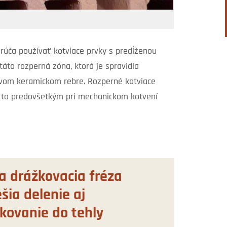
orúča používať kotviace prvky s predĺženou
táto rozperná zóna, ktorá je spravidla
dovom keramickom rebre. Rozperné kotviace
tí to predovšetkým pri mechanickom kotvení
 a drážkovacia fréza
ešia delenie aj
kovanie do tehly