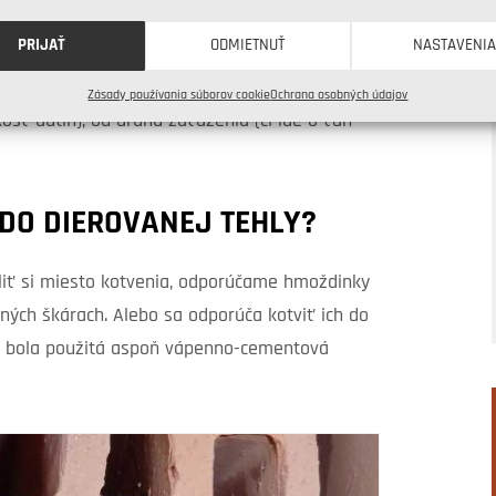
PRIJAŤ
ODMIETNUŤ
NASTAVENI
é vybrať si správny typ a priemer kotviaceho
Zásady používania súborov cookie
Ochrana osobných údajov
kosť dutín), od druhu zaťaženia (či ide o ťah
DO DIEROVANEJ TEHLY?
iť si miesto kotvenia, odporúčame hmoždinky
čných škárach. Alebo sa odporúča kotviť ich do
, že bola použitá aspoň vápenno-cementová