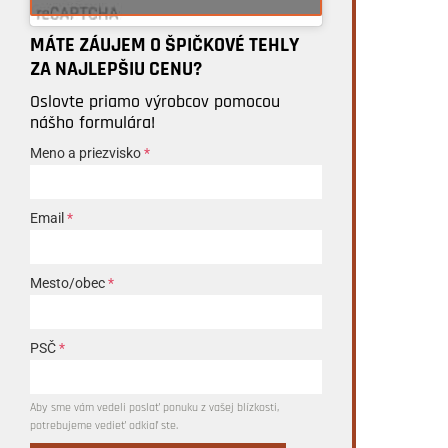
MÁTE ZÁUJEM O ŠPIČKOVÉ TEHLY
ZA NAJLEPŠIU CENU?
Oslovte priamo výrobcov pomocou
nášho formulára!
Meno a priezvisko
*
Email
*
Mesto/obec
*
PSČ
*
Aby sme vám vedeli poslať ponuku z vašej blízkosti,
potrebujeme vedieť odkiaľ ste.