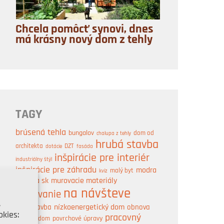
Chcela pomôcť synovi, dnes
má krásny nový dom z tehly
TAGY
brúsená tehla
bungalov
dom od
chalupa z tehly
hrubá stavba
architekta
DZT
dotácie
fasáda
inšpirácie pre interiér
industriálny štýl
inšpirácie pre záhradu
modra
malý byt
kvíz
strecha sk
murovacie materiály
na návšteve
murovanie
,
nízkoenergetický dom
obnova
novostavba
kies:
pracovný
pasívny dom
povrchové úpravy