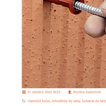
21. októbra 2024
18:23
Martina Svetoňová
chemická kotva
,
hmoždinky do tehly
,
kotvenie do tehl