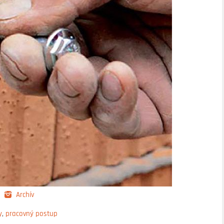
Archív
y
,
pracovný postup