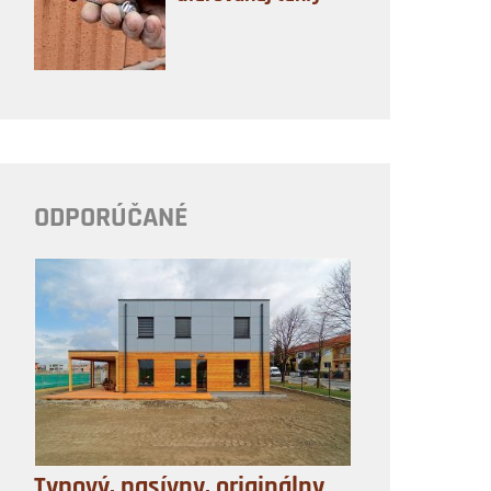
ODPORÚČANÉ
Typový, pasívny, originálny