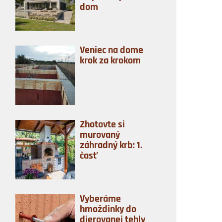
dom
Veniec na dome
krok za krokom
Zhotovte si
murovaný
záhradný krb: 1.
časť
Vyberáme
hmoždinky do
dierovanej tehly