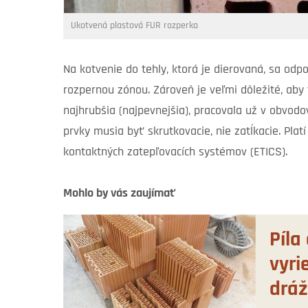
Ukotvená plastová FUR rozperka
Na kotvenie do tehly, ktorá je dierovaná, sa odp
rozpernou zónou. Zároveň je veľmi dôležité, aby 
najhrubšia (najpevnejšia), pracovala už v obvo
prvky musia byť skrutkovacie, nie zatĺkacie. Pla
kontaktných zatepľovacích systémov (ETICS).
Mohlo by vás zaujímať
Píla
vyri
dráž