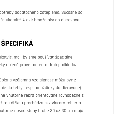
z potreby dodatočného zateplenia. Súčasne sa
ečo ukotviť? A aké hmoždinky do dierovanej
 ŠPECIFIKÁ
kotviť, mali by sme používať špeciálne
rvky určené práve na tento druh podkladu.
 hrúbka a vzájomná vzdialenosť môžu byť z
enie do tehly, resp. hmoždinky do dierovanej
žné vnútorné rebrá orientované rovnobežne s
rčitou dĺžkou prechádza cez viacero rebier a
vnútorné nosné steny hrubé 20 až 30 cm majú