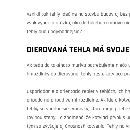
Vznikli tak tehly ideálne na stavbu budov aj be
však vynorila otázka, ako do takéhoto muriva ni
tehly budú najvhodnejšie?
DIEROVANÁ TEHLA MÁ SVOJE
Ak teda do takéhoto muriva potrebujeme niečo u
hmoždinky do dierovanej tehly, resp. kotviace p
Usporiadanie a orientácia rebier v tehlách, ich
prípadu na prípad veľmi rozdielne. Ak ide o kotv
tehly
,
sú vhodnejšie tvarovky, ktoré majú priebe
rovinou steny. To znamená, že kotviaci prvok s u
tým sa zvyšuje aj únosnosť kotvenia. Tehly na 