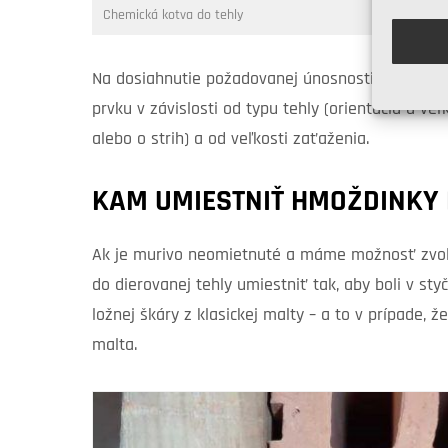
Chemická kotva do tehly
Na dosiahnutie požadovanej únosnosti je dôležit
prvku v závislosti od typu tehly (orientácia a veľ
alebo o strih) a od veľkosti zaťaženia.
KAM UMIESTNIŤ HMOŽDINKY 
Ak je murivo neomietnuté a máme možnosť zvol
do dierovanej tehly umiestniť tak, aby boli v sty
ložnej škáry z klasickej malty – a to v prípade
malta.