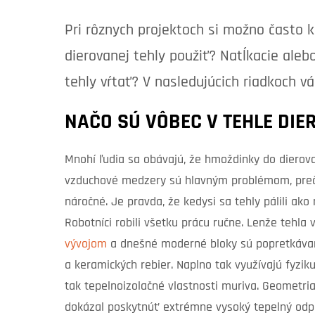
Pri rôznych projektoch si možno často 
dierovanej tehly použiť? Natĺkacie ale
tehly vŕtať? V nasledujúcich riadkoch 
NAČO SÚ VÔBEC V TEHLE DIE
Mnohí ľudia sa obávajú, že hmoždinky do dierovan
vzduchové medzery sú hlavným problémom, prečo
náročné. Je pravda, že kedysi sa tehly pálili ako
Robotníci robili všetku prácu ručne. Lenže tehla
vývojom
a dnešné moderné bloky sú popretkáv
a keramických rebier. Naplno tak využívajú fyzik
tak tepelnoizolačné vlastnosti muriva. Geometria
dokázal poskytnúť extrémne vysoký tepelný odpo