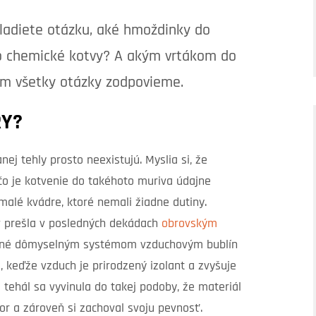
kladiete otázku, aké hmoždinky do
bo chemické kotvy? A akým vrtákom do
vám všetky otázky zodpovieme.
RY?
ej tehly prosto neexistujú. Myslia si, že
 je kotvenie do takéhoto muriva údajne
 malé kvádre, ktoré nemali žiadne dutiny.
 v prešla v posledných dekádach
obrovským
ané dômyselným systémom vzduchovým bublín
u, keďže vzduch je prirodzený izolant a zvyšuje
 tehál sa vyvinula do takej podoby, že materiál
r a zároveň si zachoval svoju pevnosť.