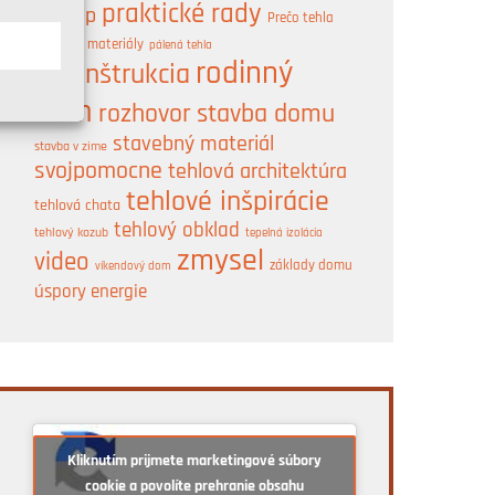
praktické rady
postup
Prečo tehla
A
prírodné materiály
pálená tehla
rodinný
rekonštrukcia
dom
rozhovor
stavba domu
stavebný materiál
stavba v zime
svojpomocne
tehlová architektúra
tehlové inšpirácie
tehlová chata
tehlový obklad
tehlový kozub
tepelná izolácia
zmysel
video
základy domu
víkendový dom
úspory energie
Kliknutím prijmete marketingové súbory
cookie a povolíte prehranie obsahu