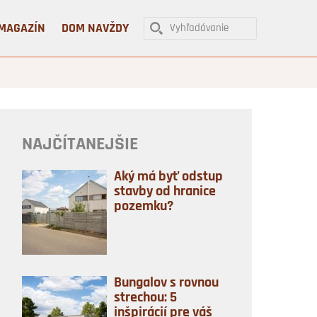
MAGAZÍN
DOM NAVŽDY
NAJČÍTANEJŠIE
Aký má byť odstup
stavby od hranice
pozemku?
Bungalov s rovnou
strechou: 5
inšpirácií pre váš