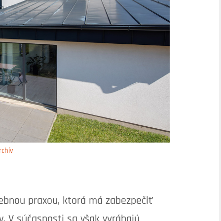
rchív
ebnou praxou, ktorá má zabezpečiť
. V súčasnosti sa však vyrábajú