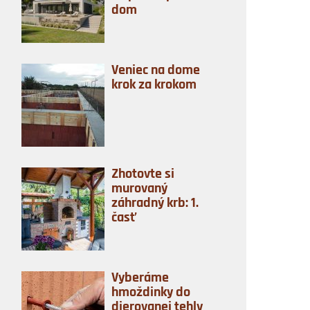
dom
Veniec na dome
krok za krokom
Zhotovte si
murovaný
záhradný krb: 1.
časť
Vyberáme
hmoždinky do
dierovanej tehly