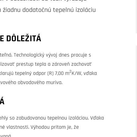
á žiadnu dodatočnú tepelnú izoláciu
E DÔLEŽITÁ
teľná. Technologický vývoj dnes pracuje s
izovať prestup tepla a zároveň zachovať
2
larujú tepelný odpor (R) 7,00 m
K/W, vďaka
tvového obvodového muriva.
NÁ
tehly so zabudovanou tepelnou izoláciou. Vďaka
né vlastnosti. Výhodou pritom je, že
ovaná.