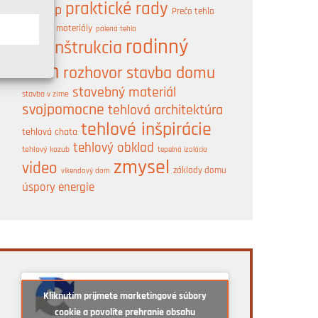
praktické rady
postup
Prečo tehla
A
prírodné materiály
pálená tehla
rodinný
rekonštrukcia
dom
rozhovor
stavba domu
stavebný materiál
stavba v zime
svojpomocne
tehlová architektúra
tehlové inšpirácie
tehlová chata
tehlový obklad
tehlový kozub
tepelná izolácia
zmysel
video
základy domu
víkendový dom
úspory energie
Kliknutím prijmete marketingové súbory
cookie a povolíte prehranie obsahu