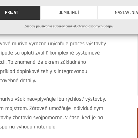
PRIJAŤ
ODMIETNUŤ
NASTAVENI
E RÝCHLOSŤ STAVBY
Zásady používania súborov cookie
Ochrana osobných údajov
tvové murivo výrazne urýchľuje proces výstavby
ípade sa oplatí zvoliť komplexné systémové
kcii. To znamená, že okrem základného
apríklad doplnkové tehly s integrovanou
stavebné detaily.
uriva však neovplyvňuje iba rýchlosť výstavby.
ym majstrom. Zároveň umožňuje individuálnym
stavby zhotovia svojpomocne. V čase, keď je na
esporná výhoda materiálu.