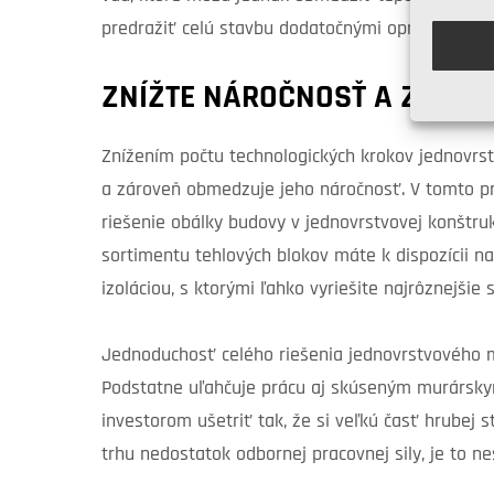
predražiť celú stavbu dodatočnými opravami.
ZNÍŽTE NÁROČNOSŤ A ZVÝŠT
Znížením počtu technologických krokov jednovrs
a zároveň obmedzuje jeho náročnosť. V tomto pr
riešenie obálky budovy v jednovrstvovej konštru
sortimentu tehlových blokov máte k dispozícii n
izoláciou, s ktorými ľahko vyriešite najrôznejšie 
Jednoduchosť celého riešenia jednovrstvového m
Podstatne uľahčuje prácu aj skúseným murársk
investorom ušetriť tak, že si veľkú časť hrubej 
trhu nedostatok odbornej pracovnej sily, je to n