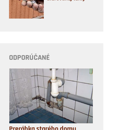
ODPORÚČANÉ
Prerábka starého domu