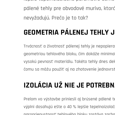
pálené tehly pre obvodové murivo, ktor
nevyžadujú. Prečo je to tak?
GEOMETRIA PÁLENEJ TEHLY J
Trvácnosť a životnosť pálenej tehly je nepopiera
geometriou tehlového bloku, čím dokáže minimal
vysokú pevnosť materiálu. Takéto tehly dnes dek
čomu sa môžu použiť aj na zhotovenie jednovrs
IZOLÁCIA UŽ NIE JE POTREB
Prelom vo výstavbe priniesli aj brúsené pálené 
výplni dosahujú ešte o 40 % lepšie tepelnoizolač
paropriepustnosť tehlového bloku zostáva zach