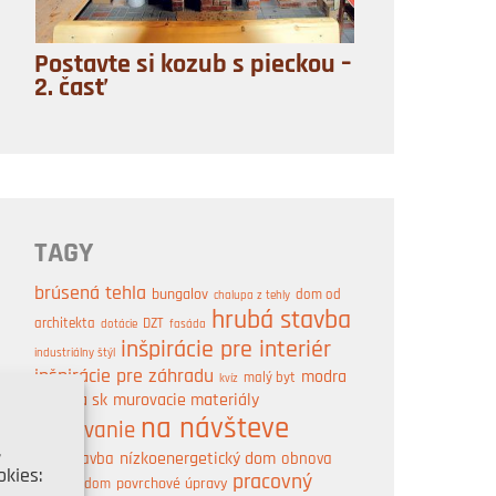
Postavte si kozub s pieckou –
2. časť
TAGY
brúsená tehla
bungalov
dom od
chalupa z tehly
hrubá stavba
architekta
DZT
dotácie
fasáda
inšpirácie pre interiér
industriálny štýl
inšpirácie pre záhradu
modra
malý byt
kvíz
strecha sk
murovacie materiály
na návšteve
murovanie
,
nízkoenergetický dom
obnova
novostavba
kies:
pracovný
pasívny dom
povrchové úpravy