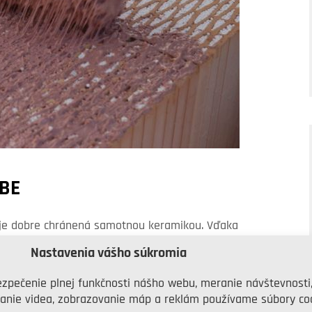
VBE
že je dobre chránená samotnou keramikou. Vďaka
stavbe a napriek tomu získate masívnu,
Nastavenia vášho súkromia
arnou odolnosťou a vynikajúcim tepelným
zpečenie plnej funkčnosti nášho webu, meranie návštevnosti
žiť riziko vzniku rozličných konštrukčných
anie videa, zobrazovanie máp a reklám používame súbory coo
é vlastnosti samotného materiálu, jednak