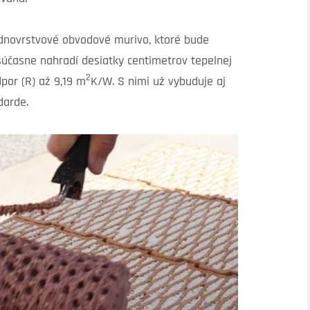
ednovrstvové obvodové murivo, ktoré bude
 súčasne nahradí desiatky centimetrov tepelnej
2
por (R) až 9,19 m
K/W. S nimi už vybuduje aj
darde.