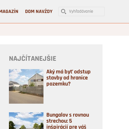
MAGAZÍN
DOM NAVŽDY
NAJČÍTANEJŠIE
Aký má byť odstup
stavby od hranice
pozemku?
Bungalov s rovnou
strechou: 5
inšpirácií pre váš