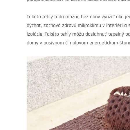
Takéto tehly teda možno bez obáv využiť ako j
dýchať, zachová zdravú mikroklímu v interiéri a
izolácie. Takéto tehly môžu dosiahnuť tepelný od
domy v pasívnom či nulovom energetickom štan