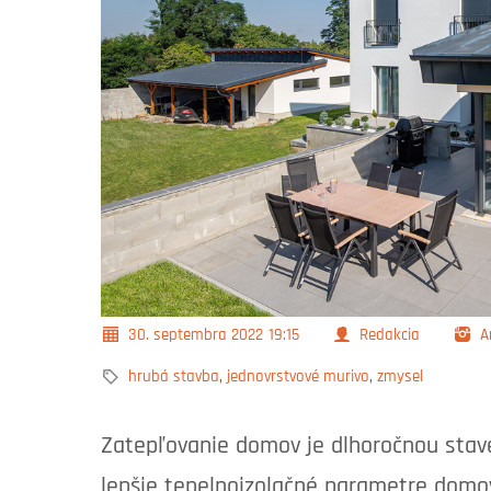
30. septembra 2022
19:15
Redakcia
A
hrubá stavba
,
jednovrstvové murivo
,
zmysel
Zatepľovanie domov je dlhoročnou stav
lepšie tepelnoizolačné parametre domov