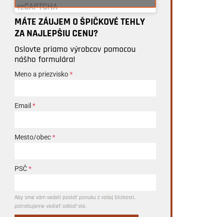
MÁTE ZÁUJEM O ŠPIČKOVÉ TEHLY
ZA NAJLEPŠIU CENU?
Oslovte priamo výrobcov pomocou
nášho formulára!
Meno a priezvisko
*
Email
*
Mesto/obec
*
PSČ
*
Aby sme vám vedeli poslať ponuku z vašej blízkosti,
potrebujeme vedieť odkiaľ ste.