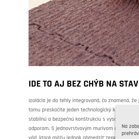
IDE TO AJ BEZ CHÝB NA STA
Izolácia je do tehly integrovaná, čo znamená, 
tomu preskočíte jeden technologický krok pri vý
stabilnú a bezpečnú konštrukciu s vysokou poži
Na zabe
odporom. S jednovrstvovým murivom dokážete zní
prehráv
vád, ktoré môžu jednak obmedziť tepelnoizolačn