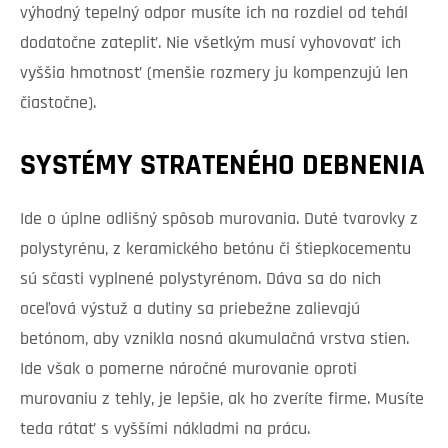
výhodný tepelný odpor musíte ich na rozdiel od tehál
dodatočne zatepliť. Nie všetkým musí vyhovovať ich
vyššia hmotnosť (menšie rozmery ju kompenzujú len
čiastočne).
SYSTÉMY STRATENÉHO DEBNENIA
Ide o úplne odlišný spôsob murovania. Duté tvarovky z
polystyrénu, z keramického betónu či štiepkocementu
sú sčasti vyplnené polystyrénom. Dáva sa do nich
oceľová výstuž a dutiny sa priebežne zalievajú
betónom, aby vznikla nosná akumulačná vrstva stien.
Ide však o pomerne náročné murovanie oproti
murovaniu z tehly, je lepšie, ak ho zveríte firme. Musíte
teda rátať s vyššími nákladmi na prácu.