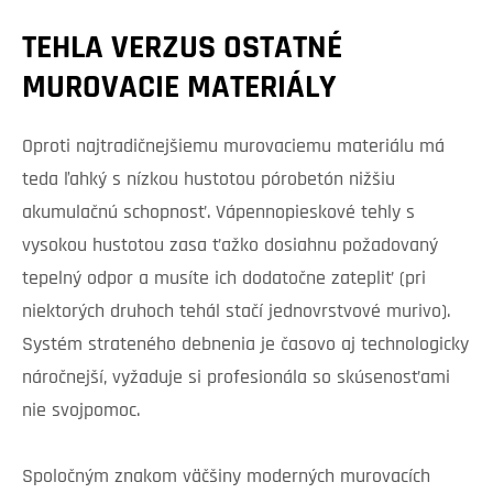
TEHLA VERZUS OSTATNÉ
MUROVACIE MATERIÁLY
Oproti najtradičnejšiemu murovaciemu materiálu má
teda ľahký s nízkou hustotou pórobetón nižšiu
akumulačnú schopnosť. Vápennopieskové tehly s
vysokou hustotou zasa ťažko dosiahnu požadovaný
tepelný odpor a musíte ich dodatočne zatepliť (pri
niektorých druhoch tehál stačí jednovrstvové murivo).
Systém strateného debnenia je časovo aj technologicky
náročnejší, vyžaduje si profesionála so skúsenosťami
nie svojpomoc.
Spoločným znakom väčšiny moderných murovacích