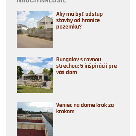
NAJČÍTANEJŠIE
Aký má byť odstup
stavby od hranice
pozemku?
Bungalov s rovnou
strechou: 5 inšpirácií pre
váš dom
Veniec na dome krok za
krokom