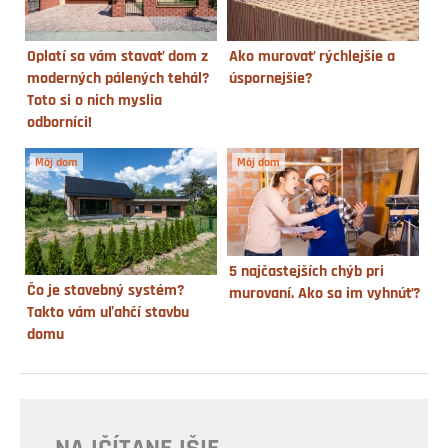
Oplatí sa vám stavať dom z
Ako murovať rýchlejšie a
moderných pálených tehál?
úspornejšie?
Toto si o nich myslia
odborníci!
Môj dom
Môj dom
5 najčastejších chýb pri
Čo je stavebný systém?
murovaní. Ako sa im vyhnúť?
Takto vám uľahčí stavbu
domu