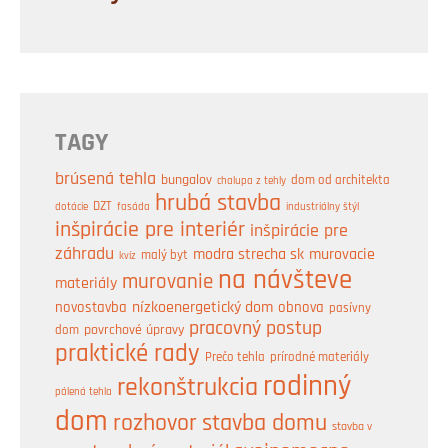
TAGY
brúsená tehla
bungalov
dom od architekta
chalupa z tehly
hrubá stavba
DZT
industriálny štýl
dotácie
fasáda
inšpirácie pre interiér
inšpirácie pre
záhradu
modra strecha sk
murovacie
malý byt
kvíz
na návšteve
murovanie
materiály
nízkoenergetický dom
obnova
novostavba
pasívny
pracovný postup
dom
povrchové úpravy
praktické rady
prírodné materiály
Prečo tehla
rodinný
rekonštrukcia
pálená tehla
dom
rozhovor
stavba domu
stavba v