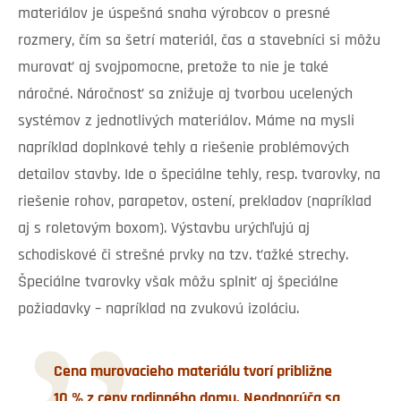
materiálov je úspešná snaha výrobcov o presné
rozmery, čím sa šetrí materiál, čas a stavebníci si môžu
murovať aj svojpomocne, pretože to nie je také
náročné. Náročnosť sa znižuje aj tvorbou ucelených
systémov z jednotlivých materiálov. Máme na mysli
napríklad doplnkové tehly a riešenie problémových
detailov stavby. Ide o špeciálne tehly, resp. tvarovky, na
riešenie rohov, parapetov, ostení, prekladov (napríklad
aj s roletovým boxom). Výstavbu urýchľujú aj
schodiskové či strešné prvky na tzv. ťažké strechy.
Špeciálne tvarovky však môžu splniť aj špeciálne
požiadavky – napríklad na zvukovú izoláciu.
Cena murovacieho materiálu tvorí približne
10 % z ceny rodinného domu. Neodporúča sa