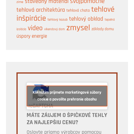
svojpomocne
stavebný materiál
zime
tehlové
tehlová architektúra
tehlová chata
inšpirácie
tehlový obklad
tehlový kozub
tepelná
zmysel
video
základy domu
izolácia
víkendový dom
úspory energie
Kliknutím prijmete marketingové súbory
cookie a povolíte prehranie obsahu
MÁTE ZÁUJEM O ŠPIČKOVÉ TEHLY
ZA NAJLEPŠIU CENU?
Oslovte priamo výrobcov pomocou