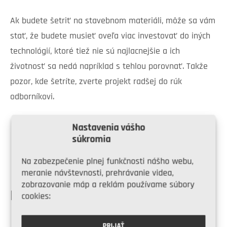
Ak budete šetriť na stavebnom materiáli, môže sa vám
stať, že budete musieť oveľa viac investovať do iných
technológií, ktoré tiež nie sú najlacnejšie a ich
životnosť sa nedá napríklad s tehlou porovnať. Takže
pozor, kde šetríte, zverte projekt radšej do rúk
odborníkovi.
Nastavenia vášho
Share on Facebook
súkromia
Na zabezpečenie plnej funkčnosti nášho webu,
Share on Twitter
meranie návštevnosti, prehrávanie videa,
zobrazovanie máp a reklám používame súbory
PODOBNÉ ČLÁNKY
cookies:
PRIJAŤ