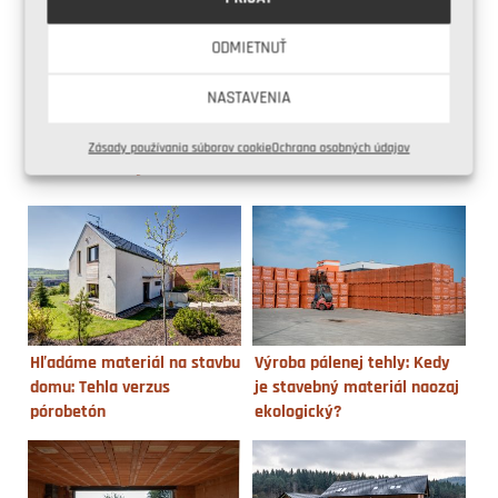
ODMIETNUŤ
NASTAVENIA
Ako začať stavať dom?
Požiarna odolnosť domu z
Zásady používania súborov cookie
Ochrana osobných údajov
Pozrite si veľký manuál
tehál
Hľadáme materiál na stavbu
Výroba pálenej tehly: Kedy
domu: Tehla verzus
je stavebný materiál naozaj
pórobetón
ekologický?