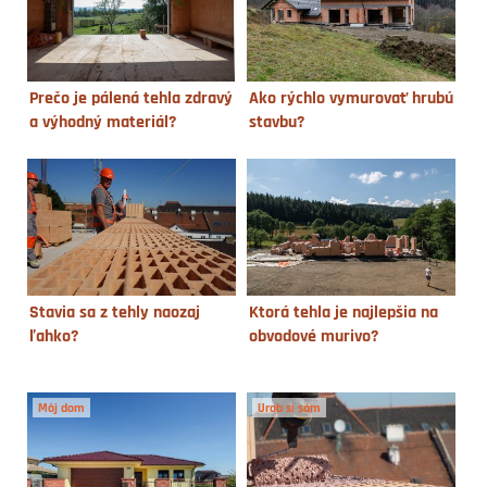
Prečo je pálená tehla zdravý
Ako rýchlo vymurovať hrubú
a výhodný materiál?
stavbu?
Stavia sa z tehly naozaj
Ktorá tehla je najlepšia na
ľahko?
obvodové murivo?
Môj dom
Urob si sám