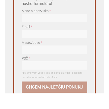
nášho formulára!
Meno a priezvisko
*
Email
*
Mesto/obec
*
PSČ
*
Aby sme vám vedeli poslať ponuku z vašej blízkosti,
potrebujeme vedieť odkiaľ ste.
CHCEM NAJLEPŠIU PONUKU