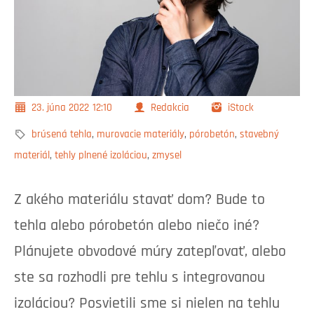
23. júna 2022
12:10
Redakcia
iStock
brúsená tehla
,
murovacie materiály
,
pórobetón
,
stavebný
materiál
,
tehly plnené izoláciou
,
zmysel
Z akého materiálu stavať dom? Bude to
tehla alebo pórobetón alebo niečo iné?
Plánujete obvodové múry zatepľovať, alebo
ste sa rozhodli pre tehlu s integrovanou
izoláciou? Posvietili sme si nielen na tehlu