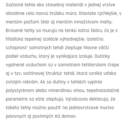
Súčasná tehla ako stavebný materiál v jednej vrstve
obsiahne celú nosnú hrúbku múra. Staviate rýchlejšie, s
menším počtom škár aj menším množstvom malty.
Brúsené tehly sa murujú na tenkú ložnú škáru, čo je z
hľadiska tepelnej izolácie výhodnejšie. Izolačnú
schopnosť samotných tehál zlepšuje hlavne väčší
podiel vzduchu, ktorý je vynikajúco izoluje. Dutinky
vyplnené vzduchom sú v samotnom tehliarskom črepe
aj v tzv. voštinovej štruktúr tehál, ktorá vzniká vďaka
zvislým rebrám. Ak sa dutiny v tehlách vyplnia
polystyrénom alebo minerálnou vlnou, tepelnoizolačné
parametre sa ešte zlepšujú. Výrobcovia deklarujú, že
takéto tehly možno použiť na jednovrstvové murivo
pasívnych aj povinných A0 domov.