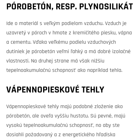
PÓROBETÓN, RESP. PLYNOSILIKÁT
Ide o materiál s veľkým podielom vzduchu. Vzduch je
uzavretý v póroch v hmote z kremičitého piesku, vápna
a cementu. Vďaka veľkému podielu vzduchových
dutiniek je pórobetón veľmi ľahký a má dobré izolačné
vlastnosti. Na druhej strane má však nižšiu
tepelnoakumulačnú schopnosť ako napríklad tehla.
VÁPENNOPIESKOVÉ TEHLY
Vápennopieskové tehly majú podobné zloženie ako
pórobetón, ale oveľa vyššiu hustotu. Sú pevné, majú
vysokú tepelnoakumulačnú schopnosť, no aby ste
dosiahli požadovaný a z energetického hľadiska