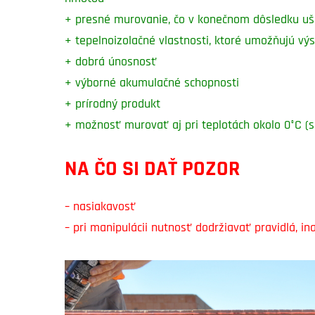
+ presné murovanie, čo v konečnom dôsledku uš
+ tepelnoizolačné vlastnosti, ktoré umožňujú v
+ dobrá únosnosť
+ výborné akumulačné schopnosti
+ prírodný produkt
+ možnosť murovať aj pri teplotách okolo 0°C (s
NA ČO SI DAŤ POZOR
– nasiakavosť
– pri manipulácii nutnosť dodržiavať pravidlá, i