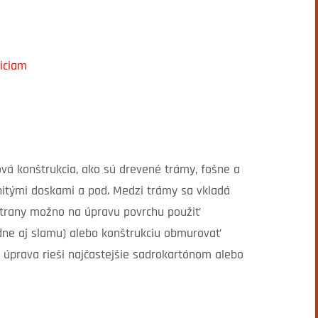
niciam
á konštrukcia, ako sú drevené trámy, fošne a
nitými doskami a pod. Medzi trámy sa vkladá
 strany možno na úpravu povrchu použiť
padne aj slamu) alebo konštrukciu obmurovať
a úprava rieši najčastejšie sadrokartónom alebo