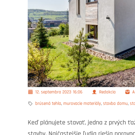
12. septembra 2023
16:06
Redakcia
A
brúsená tehla
,
murovacie materiály
,
stavba domu
,
st
Keď plánujete stavať, jedna z prvých ťa
stavby. Najčastejšie ľudia riešia porovn