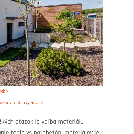
rchív
avebný materiál
,
zmysel
žkých otázok je voľba materiálu
anie tehla vs pórobetón, materiálov je