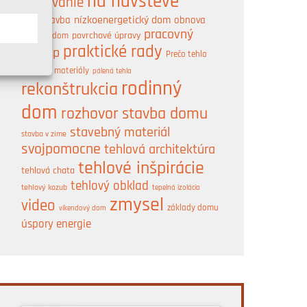
na návšteve
murovanie
nízkoenergetický dom
obnova
novostavba
A
pracovný
pasívny dom
povrchové úpravy
praktické rady
postup
Prečo tehla
prírodné materiály
pálená tehla
rodinný
rekonštrukcia
dom
rozhovor
stavba domu
stavebný materiál
stavba v zime
svojpomocne
tehlová architektúra
tehlové inšpirácie
tehlová chata
tehlový obklad
tehlový kozub
tepelná izolácia
zmysel
video
základy domu
víkendový dom
úspory energie