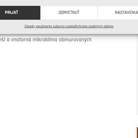
hké. Aj keď je výstavba z tohto materiálu
PRIJAŤ
ODMIETNUŤ
NASTAVENI
m školením. K najčastejším chybám (ako sú
Zásady používania súborov cookie
Ochrana osobných údajov
vbe. Rozdiel medzi bielym a sivým
ahší a vnútorná mikroklíma obmurovaných