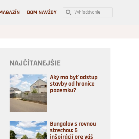
MAGAZÍN
DOM NAVŽDY
NAJČÍTANEJŠIE
Aký má byť odstup
stavby od hranice
pozemku?
Bungalov s rovnou
strechou: 5
inšpirácií pre váš