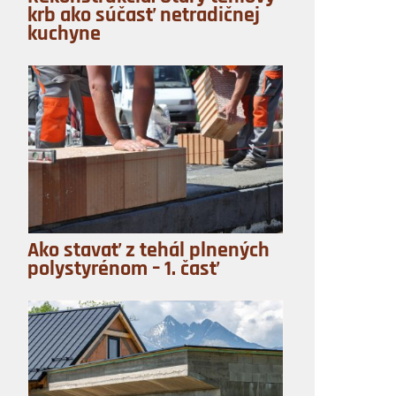
krb ako súčasť netradičnej
kuchyne
Ako stavať z tehál plnených
polystyrénom – 1. časť