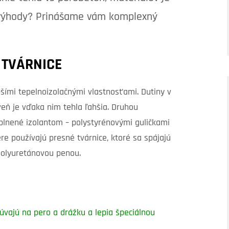
nevýhody? Prinášame vám komplexný
 TVÁRNICE
šími tepelnoizolačnými vlastnosťami. Dutiny v
veň je vďaka nim tehla ľahšia. Druhou
yplnené izolantom – polystyrénovými guličkami
re používajú presné tvárnice, ktoré sa spájajú
polyuretánovou penou.
úvajú na pero a drážku a lepia špeciálnou