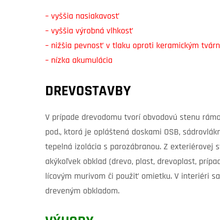
– vyššia nasiakavosť
– vyššia výrobná vlhkosť
– nižšia pevnosť v tlaku oproti keramickým tvár
– nízka akumulácia
DREVOSTAVBY
V prípade drevodomu tvorí obvodovú stenu rámov
pod., ktorá je opláštená doskami OSB, sádrovlák
tepelná izolácia s parozábranou. Z exteriérovej
akýkoľvek obklad (drevo, plast, drevoplast, prí
lícovým murivom či použiť omietku. V interiéri s
dreveným obkladom.