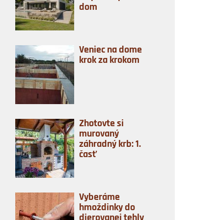
dom
Veniec na dome
krok za krokom
Zhotovte si
murovaný
záhradný krb: 1.
časť
Vyberáme
hmoždinky do
dierovanej tehly