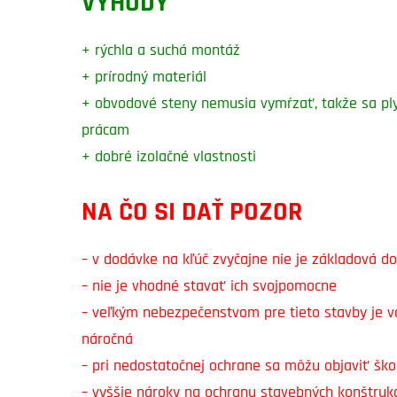
VÝHODY
+ rýchla a suchá montáž
+ prírodný materiál
+ obvodové steny nemusia vymŕzať, takže sa ply
prácam
+ dobré izolačné vlastnosti
NA ČO SI DAŤ POZOR
– v dodávke na kľúč zvyčajne nie je základová d
– nie je vhodné stavať ich svojpomocne
– veľkým nebezpečenstvom pre tieto stavby je vo
náročná
– pri nedostatočnej ochrane sa môžu objaviť škod
– vyššie nároky na ochranu stavebných konštrukc