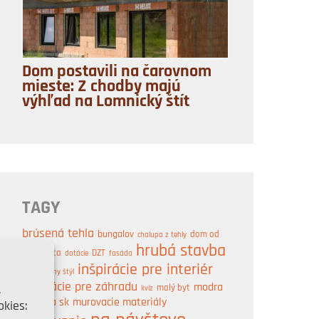
Dom postavili na čarovnom
mieste: Z chodby majú
výhľad na Lomnický štít
TAGY
brúsená tehla
bungalov
dom od
chalupa z tehly
hrubá stavba
architekta
DZT
dotácie
fasáda
inšpirácie pre interiér
industriálny štýl
inšpirácie pre záhradu
modra
,
malý byt
kvíz
strecha sk
murovacie materiály
kies: