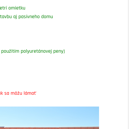
etrí omietku
ýstavbu aj pasívneho domu
 použitím polyuretánovej peny)
nak sa môžu lámať