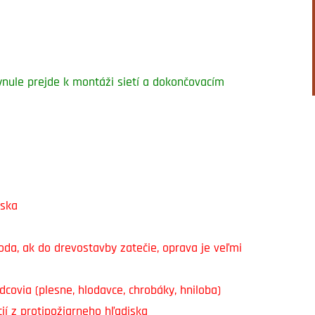
nule prejde k montáži sietí a dokončovacím
oska
da, ak do drevostavby zatečie, oprava je veľmi
covia (plesne, hlodavce, chrobáky, hniloba)
ií z protipožiarneho hľadiska