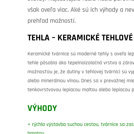
však oveľa viac. Aké sú ich výhody a 
prehľad možností.
TEHLA – KERAMICKÉ TEHLOVÉ
Keramické tvárnice sú moderné tehly s oveľa lep
tehle pôsobia ako tepelnoizolačná vrstva a záro
možnosťou je, že dutiny v tehlovej tvárnici sú v
alebo minerálnou vlnou. Dnes sa v prevažnej mie
tenkovrstvovou lepiacou maltou alebo lepiacou 
VÝHODY
+ rýchla výstavba suchou cestou, tvárnice sa zas
hmotou