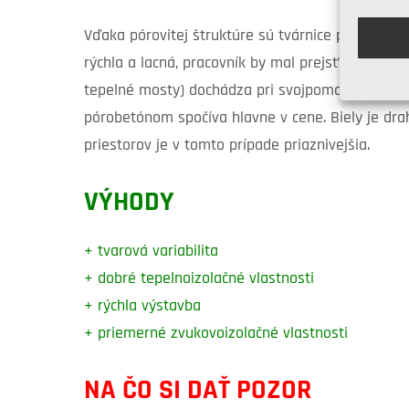
Vďaka pórovitej štruktúre sú tvárnice pevné a ľa
rýchla a lacná, pracovník by mal prejsť náležitý
tepelné mosty) dochádza pri svojpomocnej výsta
pórobetónom spočíva hlavne v cene. Biely je dr
priestorov je v tomto prípade priaznivejšia.
VÝHODY
+ tvarová variabilita
+ dobré tepelnoizolačné vlastnosti
+ rýchla výstavba
+ priemerné zvukovoizolačné vlastnosti
NA ČO SI DAŤ POZOR