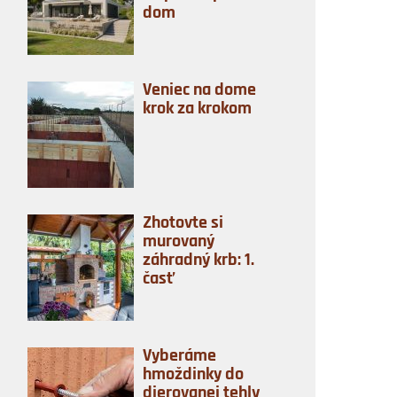
dom
Veniec na dome
krok za krokom
Zhotovte si
murovaný
záhradný krb: 1.
časť
Vyberáme
hmoždinky do
dierovanej tehly