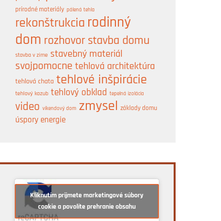
prírodné materiály
pálená tehla
rodinný
rekonštrukcia
dom
rozhovor
stavba domu
stavebný materiál
stavba v zime
svojpomocne
tehlová architektúra
tehlové inšpirácie
tehlová chata
tehlový obklad
tehlový kozub
tepelná izolácia
zmysel
video
základy domu
víkendový dom
úspory energie
Kliknutím prijmete marketingové súbory
cookie a povolíte prehranie obsahu