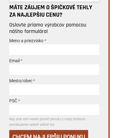
MÁTE ZÁUJEM O ŠPIČKOVÉ TEHLY
ZA NAJLEPŠIU CENU?
Oslovte priamo výrobcov pomocou
nášho formulára!
Meno a priezvisko
*
Email
*
Mesto/obec
*
PSČ
*
Aby sme vám vedeli poslať ponuku z vašej blízkosti,
potrebujeme vedieť odkiaľ ste.
CHCEM NAJLEPŠIU PONUKU