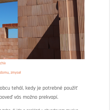
chív
 domu
,
zmysel
obcu tehál, kedy je potrebné použiť
dpoveď vás možno prekvapí.