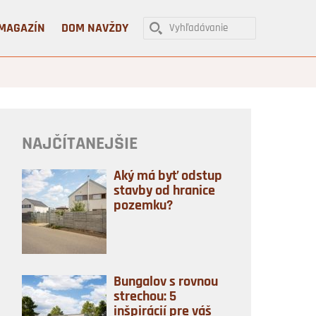
MAGAZÍN
DOM NAVŽDY
NAJČÍTANEJŠIE
Aký má byť odstup
stavby od hranice
pozemku?
Bungalov s rovnou
strechou: 5
inšpirácií pre váš