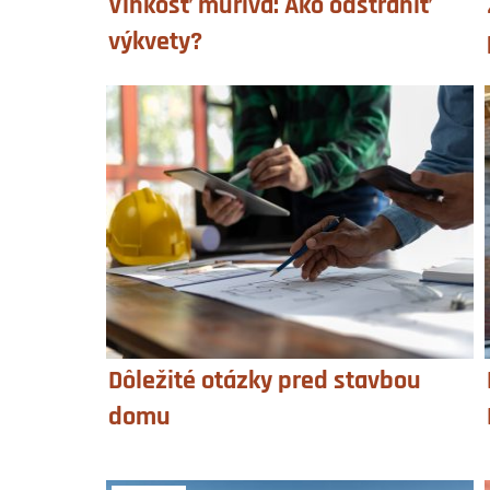
Vlhkosť muriva: Ako odstrániť
výkvety?
Dôležité otázky pred stavbou
domu