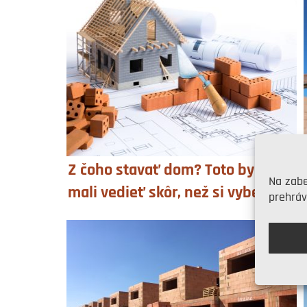
Z čoho stavať dom? Toto by ste
Na zabe
mali vedieť skôr, než si vyberiete
prehráv