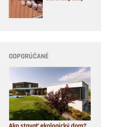
ODPORÚČANÉ
Ako stavať ekologický dom?