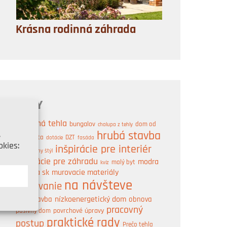
Krásna rodinná záhrada
TAGY
brúsená tehla
bungalov
dom od
chalupa z tehly
,
hrubá stavba
architekta
DZT
dotácie
fasáda
kies:
inšpirácie pre interiér
industriálny štýl
inšpirácie pre záhradu
modra
malý byt
kvíz
strecha sk
murovacie materiály
A
na návšteve
murovanie
nízkoenergetický dom
obnova
novostavba
pracovný
pasívny dom
povrchové úpravy
praktické rady
postup
Prečo tehla