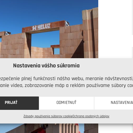
Nastavenia vášho súkromia
Na čo je potrebné prihliadať pri
zpečenie plnej funkčnosti nášho webu, meranie návštevnosti
zhotovení prekladov?
anie videa, zobrazovanie máp a reklám používame súbory coo
PRIJAŤ
ODMIETNUŤ
NASTAVENI
Zásady používania súborov cookie
Ochrana osobných údajov