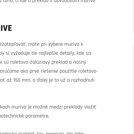
a toho, či ide o preklad v obvodovom murive
IVE
zatepľovať, máte pri výbere muriva k
y si vyžaduje tie najlepšie detaily, kde sa
i sú roletovo-žalúziový preklad a nosný
orúčame ako prvé riešenie použitie roletovo-
ať až 150 mm, a ďalej je to už o rozhodnutí
írkach muriva je možné medzi preklady vložiť
lnotechnické parametre.