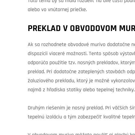
Táto téma by sa mala rozdeliť na dve časti podľ
alebo vo vnútornej priečke.
PREKLAD V OBVODOVOM MUR
Ak sa rozhodnete obvodové murivo dodatočne ne
dispozícii viaceré možnosti. Tento spôsob výstavb
odporúča použitie tzv. nosných prekladov, ktorým
preklad. Pri dodatočne zateplených stavbách odp
žaluziového prekladu, ktorý je možné vykonzolov
najmä z hľadiska statiky alebo tepelnej techniky.
Druhým riešením je nosný preklad. Pri väčších š
tepelnú izoláciu a tým zabezpečiť kvalitné tepe