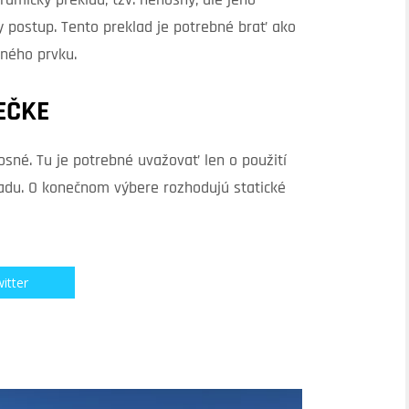
mický preklad, tzv. nenosný, ale jeho
y postup. Tento preklad je potrebné brať ako
sného prvku.
EČKE
osné. Tu je potrebné uvažovať len o použití
adu. O konečnom výbere rozhodujú statické
itter