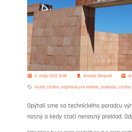
3. mája 2022
8:46
Andrea Dingová
Ar
hrubá stavba
,
inšpirácie pre interiér
,
preklady
,
stavba
Opýtali sme sa technického poradcu výr
nosný a kedy stačí nenosný preklad. O