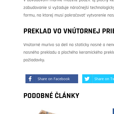
V obvodovom murive môžete použiť aj plochý kera
zabudovanie si vyžaduje náročnejší technologick
formu, na ktorej musí pokračovať vytvorenie no
PREKLAD VO VNÚTORNEJ PRI
Vnútorné murivo sa delí na staticky nosné a nen
nosného prekladu a plochého keramického prekl
požiadavky.
Share on Facebook
Share on Tw
PODOBNÉ ČLÁNKY