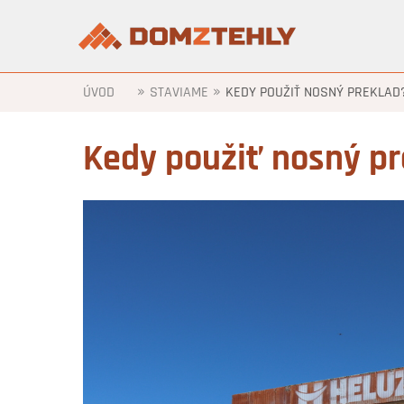
»
»
ÚVOD
STAVIAME
KEDY POUŽIŤ NOSNÝ PREKLAD
Kedy použiť nosný pr