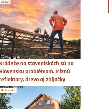
ASB.sk
Krádeže na staveniskách sú na
Slovensku problémom. Miznú
reflektory, drevo aj zbíjačky
Urob si sám