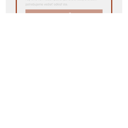
potrebujeme vedieť odkiaľ ste.
CHCEM NAJLEPŠIU PONUKU
PLÁNUJEME
STAVIAME
BÝVAME
OBNOVUJEME
MAGAZÍN
Dom z tehly je magazín o stavaní z tehál a bývaní v domoch z
tehly |
KONTAKT