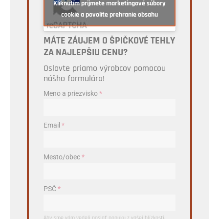
Kliknutím prijmete marketingové súbory
cookie a povolíte prehranie obsahu
MÁTE ZÁUJEM O ŠPIČKOVÉ TEHLY
ZA NAJLEPŠIU CENU?
Oslovte priamo výrobcov pomocou
nášho formulára!
Meno a priezvisko
*
Email
*
Mesto/obec
*
PSČ
*
Aby sme vám vedeli poslať ponuku z vašej blízkosti,