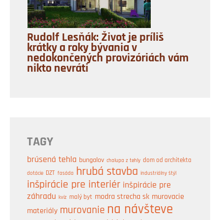
Rudolf Lesňák: Život je príliš
krátky a roky bývania v
nedokončených provizóriách vám
nikto nevráti
TAGY
brúsená tehla
bungalov
dom od architekta
chalupa z tehly
hrubá stavba
DZT
industriálny štýl
dotácie
fasáda
inšpirácie pre interiér
inšpirácie pre
záhradu
modra strecha sk
murovacie
malý byt
kvíz
na návšteve
murovanie
materiály