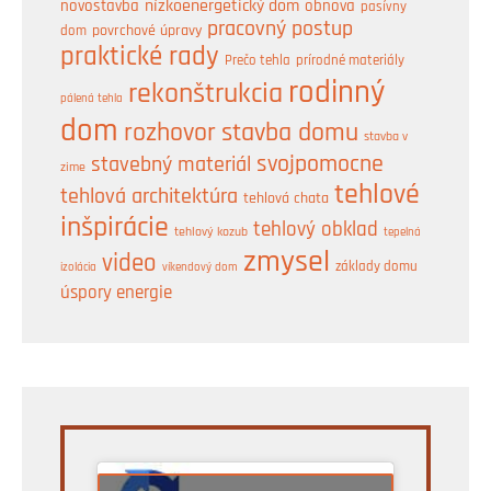
nízkoenergetický dom
obnova
novostavba
pasívny
pracovný postup
dom
povrchové úpravy
praktické rady
prírodné materiály
Prečo tehla
rodinný
rekonštrukcia
pálená tehla
dom
rozhovor
stavba domu
stavba v
svojpomocne
stavebný materiál
zime
tehlové
tehlová architektúra
tehlová chata
inšpirácie
tehlový obklad
tehlový kozub
tepelná
zmysel
video
základy domu
izolácia
víkendový dom
úspory energie