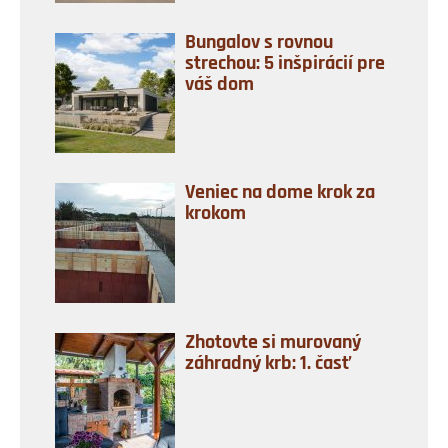
Bungalov s rovnou
strechou: 5 inšpirácií pre
váš dom
Veniec na dome krok za
krokom
Zhotovte si murovaný
záhradný krb: 1. časť