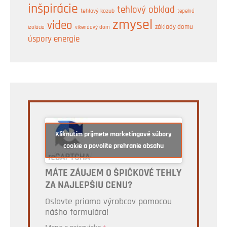
inšpirácie
tehlový obklad
tehlový kozub
tepelná
zmysel
video
základy domu
izolácia
víkendový dom
úspory energie
Kliknutím prijmete marketingové súbory
cookie a povolíte prehranie obsahu
MÁTE ZÁUJEM O ŠPIČKOVÉ TEHLY
ZA NAJLEPŠIU CENU?
Oslovte priamo výrobcov pomocou
nášho formulára!