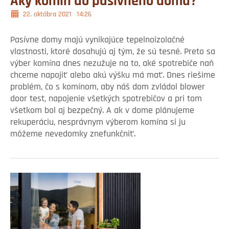
Aký komín do pasívneho domu?
22. októbra 2021
14:26
Pasívne domy majú vynikajúce tepelnoizolačné
vlastnosti, ktoré dosahujú aj tým, že sú tesné. Preto sa
výber komína dnes nezužuje na to, aké spotrebiče naň
chceme napojiť alebo akú výšku má mať. Dnes riešime
problém, čo s komínom, aby náš dom zvládol blower
door test, napojenie všetkých spotrebičov a pri tom
všetkom bol aj bezpečný. A ak v dome plánujeme
rekuperáciu, nesprávnym výberom komína si ju
môžeme nevedomky znefunkčniť.