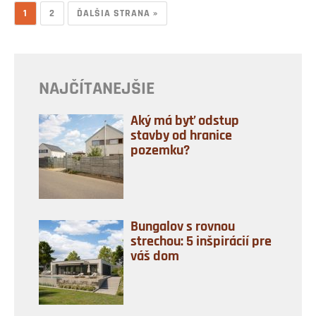
1
2
ĎALŠIA STRANA »
NAJČÍTANEJŠIE
Aký má byť odstup
stavby od hranice
pozemku?
Bungalov s rovnou
strechou: 5 inšpirácií pre
váš dom