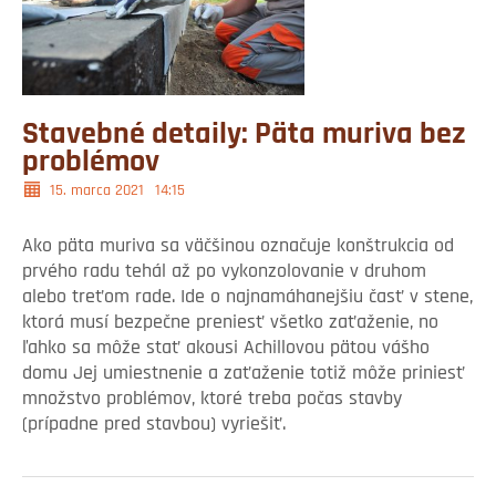
Stavebné detaily: Päta muriva bez
problémov
15. marca 2021
14:15
Ako päta muriva sa väčšinou označuje konštrukcia od
prvého radu tehál až po vykonzolovanie v druhom
alebo treťom rade. Ide o najnamáhanejšiu časť v stene,
ktorá musí bezpečne preniesť všetko zaťaženie, no
ľahko sa môže stať akousi Achillovou pätou vášho
domu Jej umiestnenie a zaťaženie totiž môže priniesť
množstvo problémov, ktoré treba počas stavby
(prípadne pred stavbou) vyriešiť.