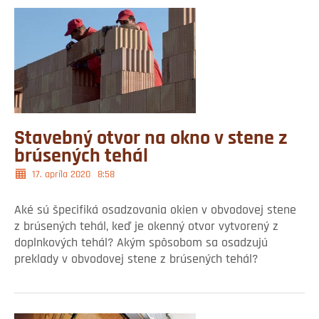
Stavebný otvor na okno v stene z
brúsených tehál
17. apríla 2020
8:58
Aké sú špecifiká osadzovania okien v obvodovej stene
z brúsených tehál, keď je okenný otvor vytvorený z
doplnkových tehál? Akým spôsobom sa osadzujú
preklady v obvodovej stene z brúsených tehál?