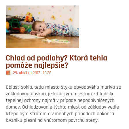
Chlad od podlahy? Ktorá tehla
pomôže najlepšie?
29. októbra 2017
10:38
Oblasť sokla, teda miesto styku obvodového muriva so
základovou doskou, je kritickým miestom z hľadiska
tepelnej ochrany najmä v prípade nepodpivničených
domov. Ochladzovanie týchto miest od základov vedie
k tepelným stratám a v mnohých prípadoch dokonca
k vzniku plesní na vnútornom povrchu steny.