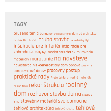
TAGY
brúsená tehla
bungalov
dom od architekta
chalupa z tehly
hrubá stavba
DZT
industriálny štýl
dotácie
fasáda
inšpirácie pre interiér
inšpirácie pre
záhradu
modra strecha sk
murovacie
malý byt
kvíz
na návšteve
murovanie
materiály
nízkoenergetický dom
obnova
novostavba
pasívny
pracovný postup
dom
povrchové úpravy
praktické rady
prírodné materiály
Prečo tehla
rodinný
rekonštrukcia
pálená tehla
dom
rozhovor
stavba domu
stavba v
svojpomocne
stavebný materiál
zime
tehlové
tehlová architektúra
tehlová chata