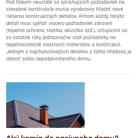
Pod tlakom neustále sa sprísňujúcich požiadaviek na
stavebné konštrukcie musia výrobcovia hľadať nové
riešenia konštrukčných detailov. Pritom každý takýto
detail musí spĺňať viacero požiadaviek zároveň
(tepelná ochrana, statika, akustika atď.). Určujúcimi sa
za ostatné roky jednoznačne stali požiadavky na
tepelnoizolačné vlastnosti materiálov a konštrukcií.
Jedným z najchúlostivejších detailov z tohto hľadiska je
oblasť sokla nepodpivničeného domu.