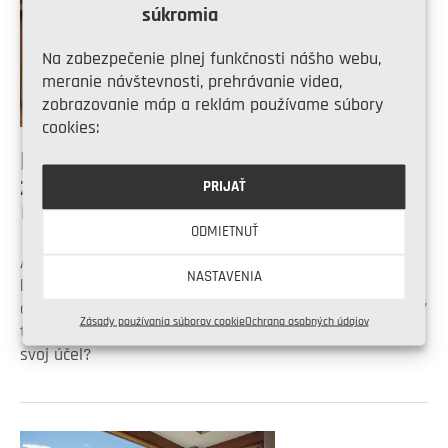
súkromia
Na zabezpečenie plnej funkčnosti nášho webu,
meranie návštevnosti, prehrávanie videa,
zobrazovanie máp a reklám používame súbory
cookies:
Podlaha priľahlá k
zvukovoizolačným stenám
PRIJAŤ
2. marca 2017
8:43
ODMIETNUŤ
Akustické steny je potrebné napojiť na priľahlé
NASTAVENIA
konštrukcie špeciálnym spôsobom. Ide o napojenie na
ďalšie steny, na strop a tiež na podlahu. Ako teda riešiť
Zásady používania súborov cookie
Ochrana osobných údajov
tento detail, ak chceme, aby akustická stena splnila
svoj účel?