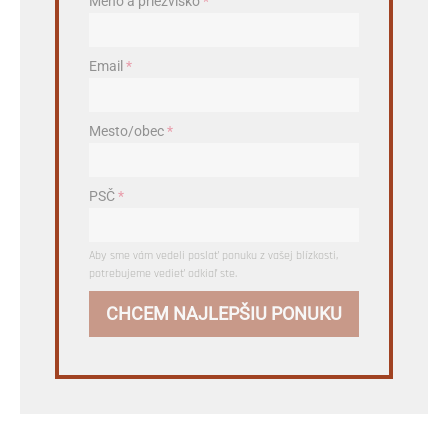
Meno a priezvisko
*
Email
*
Mesto/obec
*
PSČ
*
Aby sme vám vedeli poslať ponuku z vašej blízkosti,
potrebujeme vedieť odkiaľ ste.
CHCEM NAJLEPŠIU PONUKU