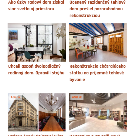
Ako úzky radový dom získal
Ocenený rezidenčný tehlový
viac svetla aj priestoru
dom prešiel pozoruhodnou
rekonštrukciou
Chceli aspoň dvojpodlažný
Rekonštrukcia chátrajúceho
rodinný dom. Opravili stajňu
statku na príjemné tehlové
bývanie
ASB.sk
ASB.sk