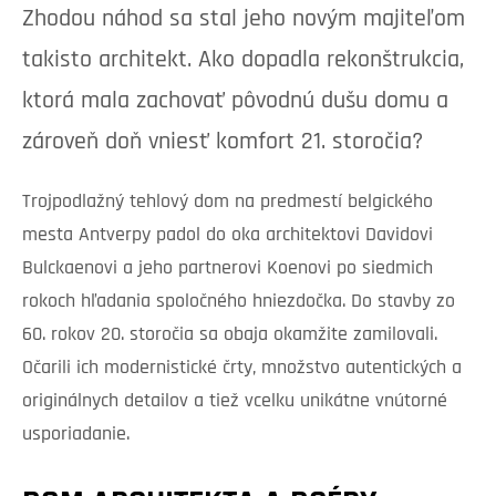
Zhodou náhod sa stal jeho novým majiteľom
takisto architekt. Ako dopadla rekonštrukcia,
ktorá mala zachovať pôvodnú dušu domu a
zároveň doň vniesť komfort 21. storočia?
Trojpodlažný tehlový dom na predmestí belgického
mesta Antverpy padol do oka architektovi Davidovi
Bulckaenovi a jeho partnerovi Koenovi po siedmich
rokoch hľadania spoločného hniezdočka. Do stavby zo
60. rokov 20. storočia sa obaja okamžite zamilovali.
Očarili ich modernistické črty, množstvo autentických a
originálnych detailov a tiež vcelku unikátne vnútorné
usporiadanie.