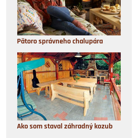
Pätoro správneho chalupára
Ako som staval záhradný kozub