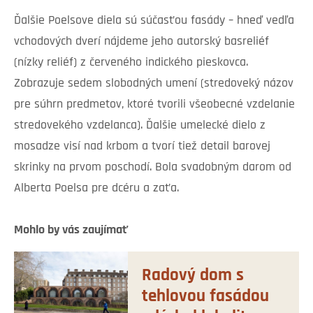
Ďalšie Poelsove diela sú súčasťou fasády – hneď vedľa
vchodových dverí nájdeme jeho autorský basreliéf
(nízky reliéf) z červeného indického pieskovca.
Zobrazuje sedem slobodných umení (stredoveký názov
pre súhrn predmetov, ktoré tvorili všeobecné vzdelanie
stredovekého vzdelanca). Ďalšie umelecké dielo z
mosadze visí nad krbom a tvorí tiež detail barovej
skrinky na prvom poschodí. Bola svadobným darom od
Alberta Poelsa pre dcéru a zaťa.
Mohlo by vás zaujímať
Radový dom s
tehlovou fasádou