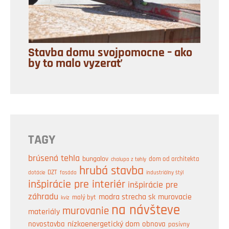
Stavba domu svojpomocne – ako
by to malo vyzerať
TAGY
brúsená tehla
bungalov
dom od architekta
chalupa z tehly
hrubá stavba
DZT
industriálny štýl
dotácie
fasáda
inšpirácie pre interiér
inšpirácie pre
záhradu
modra strecha sk
murovacie
malý byt
kvíz
na návšteve
murovanie
materiály
nízkoenergetický dom
obnova
novostavba
pasívny