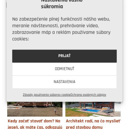
Nastavenia vášho
PODOBNÉ ČLÁNKY
súkromia
Na zabezpečenie plnej funkčnosti nášho webu,
meranie návštevnosti, prehrávanie videa,
zobrazovanie máp a reklám používame súbory
cookies:
PRIJAŤ
Stavba domu: 6 krokov, čo
Idete stavať svojpomocne?
treba zariadiť
Akú projektovú
ODMIETNUŤ
dokumentáciu potrebujete?
NASTAVENIA
Zásady používania súborov cookie
Ochrana osobných údajov
Kedy začať stavať dom? Na
Architekt radí, na čo myslieť
jeseň, ak máte čas, odkazujú
pred stavbou domu