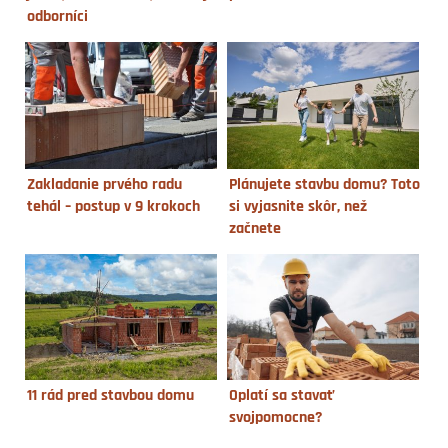
odborníci
Zakladanie prvého radu
Plánujete stavbu domu? Toto
tehál – postup v 9 krokoch
si vyjasnite skôr, než
začnete
11 rád pred stavbou domu
Oplatí sa stavať
svojpomocne?