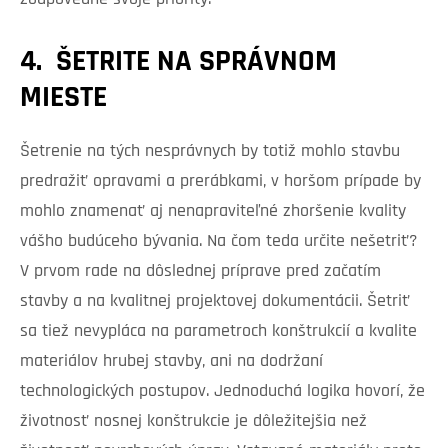
4. ŠETRITE NA SPRÁVNOM
MIESTE
Šetrenie na tých nesprávnych by totiž mohlo stavbu
predražiť opravami a prerábkami, v horšom prípade by
mohlo znamenať aj nenapraviteľné zhoršenie kvality
vášho budúceho bývania. Na čom teda určite nešetriť?
V prvom rade na dôslednej príprave pred začatím
stavby a na kvalitnej projektovej dokumentácii. Šetriť
sa tiež nevypláca na parametroch konštrukcií a kvalite
materiálov hrubej stavby, ani na dodržaní
technologických postupov. Jednoduchá logika hovorí, že
životnosť nosnej konštrukcie je dôležitejšia než