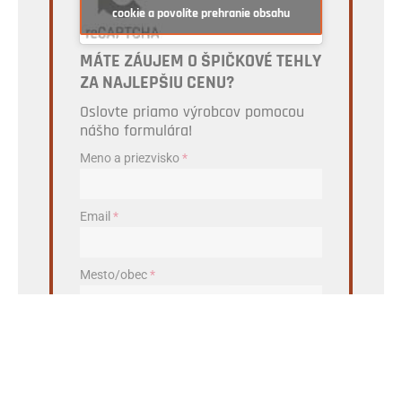
cookie a povolíte prehranie obsahu
MÁTE ZÁUJEM O ŠPIČKOVÉ TEHLY
ZA NAJLEPŠIU CENU?
Oslovte priamo výrobcov pomocou
nášho formulára!
Meno a priezvisko
*
Email
*
Mesto/obec
*
PSČ
*
Aby sme vám vedeli poslať ponuku z vašej blízkosti,