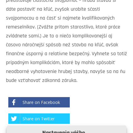
predstavuje čiastočná svojpomoc – hrubú stavbu si
dáte postaviť na kľúč, zvyšok urobíte sčasti
svojpomocou a na časť si najmete kvalifikovaných
remeselníkov. (Zvážte pritom starostlivo, ktoré práce
zvládnete sami.) Je to o niečo komplikovanejší aj
časovo náročnejší spôsob než stavba na kľúč, avšak
finančne úsporný a relatívne bezpečný. Vyhnete sa totiž
prípadným komplikáciám, ktoré by mohlo spôsobiť
neodborné vyhotovenie hrubej stavby, navyše sa na ňu
bude vzťahovať zákonná záruka.
Share on Facebook
Share on Twitter