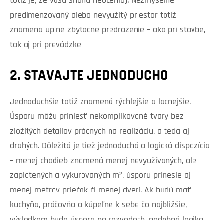
totiž je, že vašu snahu neocenia). Nezmyselne
predimenzovaný alebo nevyužitý priestor totiž
znamená úplne zbytočné predraženie – ako pri stavbe,
tak aj pri prevádzke.
2. STAVAJTE JEDNODUCHO
Jednoduchšie totiž znamená rýchlejšie a lacnejšie.
Úsporu môžu priniesť nekomplikované tvary bez
zložitých detailov prácnych na realizáciu, a teda aj
drahých. Dôležitá je tiež jednoduchá a logická dispozícia
– menej chodieb znamená menej nevyužívaných, ale
zaplatených a vykurovaných m², úsporu prinesie aj
menej metrov priečok či menej dverí. Ak budú mať
kuchyňa, práčovňa a kúpeľne k sebe čo najbližšie,
výsledkom bude úspora na rozvodoch, podobná logika