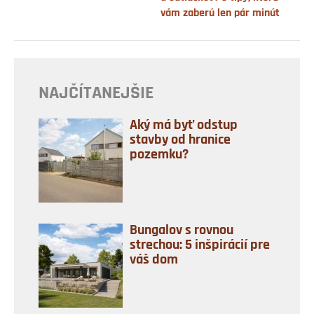
vám zaberú len pár minút
NAJČÍTANEJŠIE
Aký má byť odstup
stavby od hranice
pozemku?
Bungalov s rovnou
strechou: 5 inšpirácií pre
váš dom