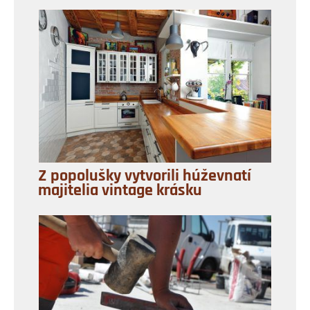
Z popolušky vytvorili húževnatí
majitelia vintage krásku