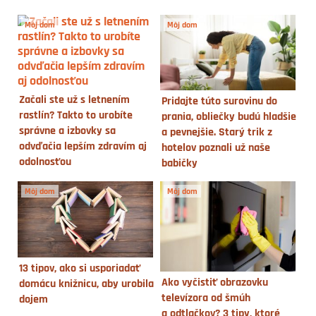
Môj dom
Môj dom
Začali ste už s letnením
Pridajte túto surovinu do
rastlín? Takto to urobíte
prania, obliečky budú hladšie
správne a izbovky sa
a pevnejšie. Starý trik z
odvďačia lepším zdravím aj
hotelov poznali už naše
odolnosťou
babičky
Môj dom
Môj dom
13 tipov, ako si usporiadať
Ako vyčistiť obrazovku
domácu knižnicu, aby urobila
televízora od šmúh
dojem
a odtlačkov? 3 tipy, ktoré