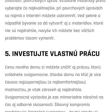
životnosť povrchových úprav. Vstavané materiály preto
vyberajte čo najkvalitnejšie, pri povrchových úpravách
sa najmä v interiéri môžete uskromniť. Veď pekné a
nápadité bývanie sa dá vytvoriť aj z materiálov, ktoré
nie sú najdrahšie, navyše ich môžete bez väčších
problémov časom vymeniť.
5. INVESTUJTE VLASTNÚ PRÁCU
Cenu nového domu si môžete znížiť aj prácou, ktorú
zvládnete svojpomocne. Stavba domu na kľúč je síce
časovo najúspornejšou (a najkomfortnejšou)
možnosťou, je však zároveň aj najdrahšia.
Svojpomocná výstavba je zas mimoriadne náročná na
čas aj odborné skúsenosti. Šikovný kompromis