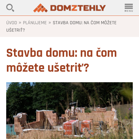
»
»
ÚVOD
PLÁNUJEME
STAVBA DOMU: NA ČOM MÔŽETE
UŠETRIŤ?
Stavba domu: na čom
môžete ušetriť?