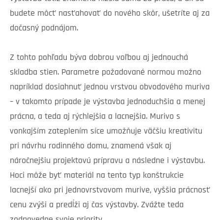
budete môcť nasťahovať do nového skôr, ušetríte aj za
dočasný podnájom.
Z tohto pohľadu býva dobrou voľbou aj jednouchá
skladba stien. Parametre požadované normou možno
napríklad dosiahnuť jednou vrstvou obvodového muriva
– v takomto prípade je výstavba jednoduchšia a menej
prácna, a teda aj rýchlejšia a lacnejšia. Murivo s
vonkajším zateplením síce umožňuje väčšiu kreativitu
pri návrhu rodinného domu, znamená však aj
náročnejšiu projektovú prípravu a následne i výstavbu.
Hoci môže byť materiál na tento typ konštrukcie
lacnejší ako pri jednovrstvovom murive, vyššia prácnosť
cenu zvýši a predĺži aj čas výstavby. Zvážte teda
zodpovedne svoje priority.