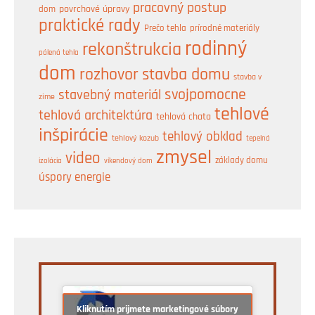
pracovný postup
dom
povrchové úpravy
praktické rady
prírodné materiály
Prečo tehla
rodinný
rekonštrukcia
pálená tehla
dom
rozhovor
stavba domu
stavba v
svojpomocne
stavebný materiál
zime
tehlové
tehlová architektúra
tehlová chata
inšpirácie
tehlový obklad
tehlový kozub
tepelná
zmysel
video
základy domu
izolácia
víkendový dom
úspory energie
Kliknutím prijmete marketingové súbory