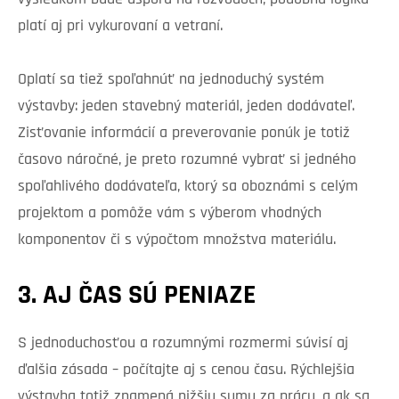
platí aj pri vykurovaní a vetraní.
Oplatí sa tiež spoľahnúť na jednoduchý systém
výstavby: jeden stavebný materiál, jeden dodávateľ.
Zisťovanie informácií a preverovanie ponúk je totiž
časovo náročné, je preto rozumné vybrať si jedného
spoľahlivého dodávateľa, ktorý sa oboznámi s celým
projektom a pomôže vám s výberom vhodných
komponentov či s výpočtom množstva materiálu.
3. AJ ČAS SÚ PENIAZE
S jednoduchosťou a rozumnými rozmermi súvisí aj
ďalšia zásada – počítajte aj s cenou času. Rýchlejšia
výstavba totiž znamená nižšiu sumu za prácu, a ak sa