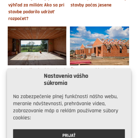
výhľad za milión: Ako sa pri
stavby počas jesene
stavbe podarilo udržať
rozpočet?
Prečo je pálená tehla zdravý
Životnosť tehlových domov
Nastavenia vášho
a výhodný materiál?
preveril čas
súkromia
Na zabezpečenie plnej funkčnosti nášho webu,
meranie návštevnosti, prehrávanie videa,
zobrazovanie máp a reklám používame súbory
cookies:
Čo musí spĺňať (nielen)
Ako vybrať vhodné murivo?
PRIJAŤ
tehlový dom v kategórii A0?