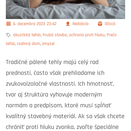
6. decembra 2023
23:42
Redakcia
iStock
akustická tehla
,
hrubá stavba
,
ochrana proti hluku
,
Prečo
tehla
,
rodinný dom
,
zmysel
Tradičné pálené tehly majú celý rad
predností, často však prehliadame ich
zvukovoizolačné vlastnosti. Ich hmotnosť,
tvar aj štruktúra vyhovuje moderným
normám a predpisom, ktoré musí spĺňať
kvalitný stavebný materiál. Ak sa však chcete
chrániť proti hluku zvonka, zvoľte špeciálne