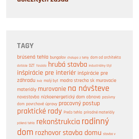
TAGY
brúsená tehla
bungalov
dom od architekta
chalupa z tehly
hrubá stavba
DZT
industriálny štýl
dotácie
fasáda
inšpirácie pre interiér
inšpirácie pre
záhradu
modra strecha sk
murovacie
malý byt
kvíz
na návšteve
murovanie
materiály
nízkoenergetický dom
obnova
novostavba
pasívny
pracovný postup
dom
povrchové úpravy
praktické rady
prírodné materiály
Prečo tehla
rodinný
rekonštrukcia
pálená tehla
dom
rozhovor
stavba domu
stavba v