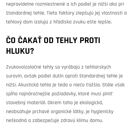
nepravidelne rozmiestnené a ich podiel je nižší ako pri
štandardnej tehle. Tieto faktory zlepšujú jej vlastnosti a
tehlový dom izolujú z hľadiska zvuku ešte lepšie.
ČO ČAKAŤ OD TEHLY PROTI
HLUKU?
Zvukovoizolačné tehly sa vyrábajú z tehliarskych
surovín, avšak podiel dutín oproti štandardnej tehle je
nižší. Akustická tehla je teda o niečo ťažšia. Stále však
spĺňa najnáročnejšie požiadavky, ktoré musí plniť
stavebný materiál. Okrem toho je ekologická,
neobsahuje prchavé organické látky, je hygienicky
neškodná a zabezpečuje zdravú klímu domu.