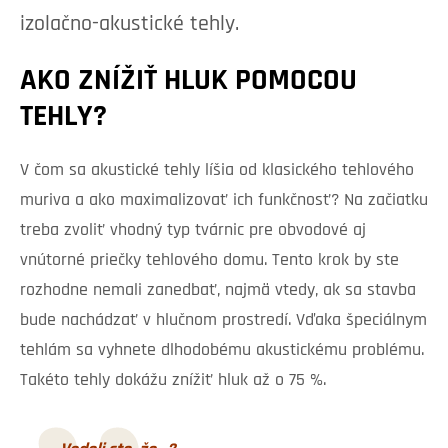
izolačno-akustické tehly.
AKO ZNÍŽIŤ HLUK POMOCOU
TEHLY?
V čom sa akustické tehly líšia od klasického tehlového
muriva a ako maximalizovať ich funkčnosť? Na začiatku
treba zvoliť vhodný typ tvárnic pre obvodové aj
vnútorné priečky tehlového domu. Tento krok by ste
rozhodne nemali zanedbať, najmä vtedy, ak sa stavba
bude nachádzať v hlučnom prostredí. Vďaka špeciálnym
tehlám sa vyhnete dlhodobému akustickému problému.
Takéto tehly dokážu znížiť hluk až o 75 %.