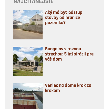
NAJČÍTANEJŠIE
Aký má byť odstup
stavby od hranice
pozemku?
Bungalov s rovnou
strechou: 5 inšpirácií pre
váš dom
Veniec na dome krok za
krokom