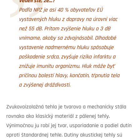
Vedeli ste, že…?
Podľa
NPZ
je asi 40 % obyvateľov EÚ
vystavených hluku z dopravy na úrovni viac
než 55 dB. Pritom zvýšenie hluku o 3 dB
vnímame, akoby sa zdvojnásobil. Dlhodobé
vystavenie nadmernému hluku spôsobuje
poškodenie srdca, zvyšuje riziko infarktu a
znižuje imunitu organizmu. Hluk môže byť
príčinou bolestí hlavy, končatín, tŕpnutia tela
a zvýšenej dráždivosti.
Zvukovoizolažná tehla je tvarovo a mechanicky stála
rovnako ako klasický materiál z pálenej tehly.
Výnimočnou ju robí jej tvar, usporiadanie a podiel dutín
oproti štandardnej tehle. Dutiny akustickej tehly sú