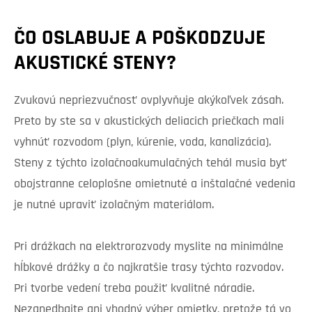
ČO OSLABUJE A POŠKODZUJE
AKUSTICKÉ STENY?
Zvukovú nepriezvučnosť ovplyvňuje akýkoľvek zásah.
Preto by ste sa v akustických deliacich priečkach mali
vyhnúť rozvodom (plyn, kúrenie, voda, kanalizácia).
Steny z týchto izolačnoakumulačných tehál musia byť
obojstranne celoplošne omietnuté a inštalačné vedenia
je nutné upraviť izolačným materiálom.
Pri drážkach na elektrorozvody myslite na minimálne
hĺbkové drážky a čo najkratšie trasy týchto rozvodov.
Pri tvorbe vedení treba použiť kvalitné náradie.
Nezanedbajte ani vhodný výber omietky, pretože tá vo