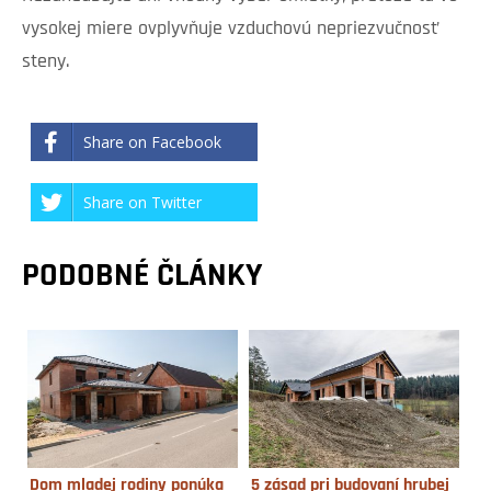
vysokej miere ovplyvňuje vzduchovú nepriezvučnosť
steny.
Share on Facebook
Share on Twitter
PODOBNÉ ČLÁNKY
Dom mladej rodiny ponúka
5 zásad pri budovaní hrubej