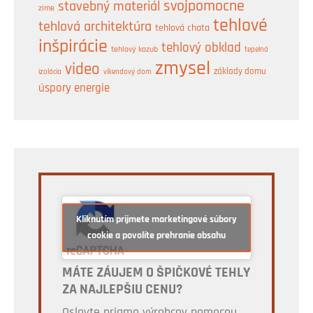
svojpomocne
stavebný materiál
zime
tehlové
tehlová architektúra
tehlová chata
inšpirácie
tehlový obklad
tehlový kozub
tepelná
zmysel
video
základy domu
izolácia
víkendový dom
úspory energie
Kliknutím prijmete marketingové súbory
cookie a povolíte prehranie obsahu
MÁTE ZÁUJEM O ŠPIČKOVÉ TEHLY
ZA NAJLEPŠIU CENU?
Oslovte priamo výrobcov pomocou