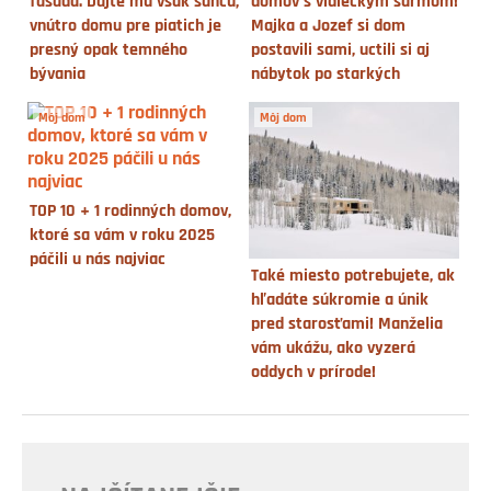
fasáda. Dajte mu však šancu,
domov s vidieckym šarmom!
vnútro domu pre piatich je
Majka a Jozef si dom
presný opak temného
postavili sami, uctili si aj
bývania
nábytok po starkých
Môj dom
Môj dom
TOP 10 + 1 rodinných domov,
ktoré sa vám v roku 2025
páčili u nás najviac
Také miesto potrebujete, ak
hľadáte súkromie a únik
pred starosťami! Manželia
vám ukážu, ako vyzerá
oddych v prírode!