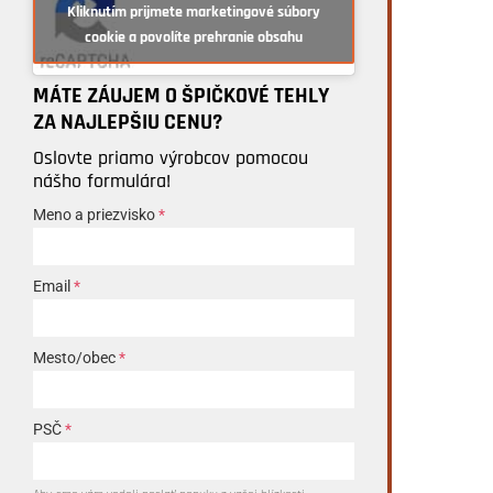
Kliknutím prijmete marketingové súbory
cookie a povolíte prehranie obsahu
MÁTE ZÁUJEM O ŠPIČKOVÉ TEHLY
ZA NAJLEPŠIU CENU?
Oslovte priamo výrobcov pomocou
nášho formulára!
Meno a priezvisko
*
Email
*
Mesto/obec
*
PSČ
*