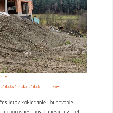
rchív
,
základová doska
,
základy domu
,
zmysel
očas leta? Zakladanie i budovanie
 aj počas jesenných mesiacov, treba