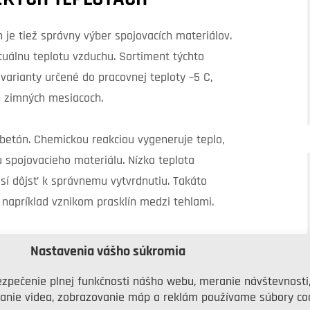
je tiež správny výber spojovacích materiálov.
uálnu teplotu vzduchu. Sortiment týchto
varianty určené do pracovnej teploty –5 C,
 zimných mesiacoch.
etón. Chemickou reakciou vygeneruje teplo,
 spojovacieho materiálu. Nízka teplota
sí dôjsť k správnemu vytvrdnutiu. Takáto
apríklad vznikom prasklín medzi tehlami.
Nastavenia vášho súkromia
eplotami, počas ktorých prebiehajú práce
zpečenie plnej funkčnosti nášho webu, meranie návštevnosti
 úvahy aj nočné teploty, počas ktorých
anie videa, zobrazovanie máp a reklám používame súbory coo