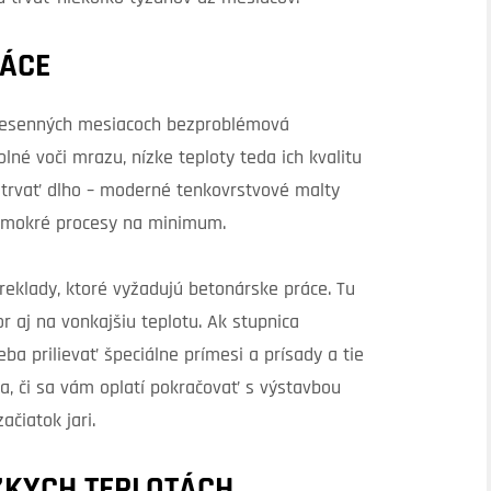
RÁCE
 jesenných mesiacoch bezproblémová
lné voči mrazu, nízke teploty teda ich kvalitu
 trvať dlho – moderné tenkovrstvové malty
jú mokré procesy na minimum.
reklady, ktoré vyžadujú betonárske práce. Tu
r aj na vonkajšiu teplotu. Ak stupnica
a prilievať špeciálne prímesi a prísady a tie
a, či sa vám oplatí pokračovať s výstavbou
ačiatok jari.
ZKYCH TEPLOTÁCH