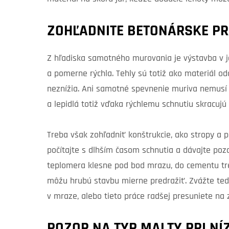
ZOHĽADNITE BETONÁRSKE P
Z hľadiska samotného murovania je výstavba v
a pomerne rýchla. Tehly sú totiž ako materiál odo
neznížia. Ani samotné spevnenie muriva nemusí
a lepidlá totiž vďaka rýchlemu schnutiu skracu
Treba však zohľadniť konštrukcie, ako stropy a p
počítajte s dlhším časom schnutia a dávajte pozo
teplomera klesne pod bod mrazu, do cementu treb
môžu hrubú stavbu mierne predražiť. Zvážte ted
v mraze, alebo tieto práce radšej presuniete na z
POZOR NA TYP MALTY PRI NÍ