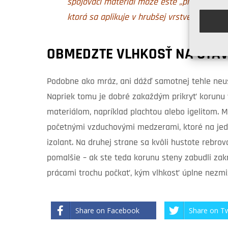
spojovací materiál môže ešte „pracovať“ – 
ktorá sa aplikuje v hrubšej vrstve, a teda 
OBMEDZTE VLHKOSŤ NA STA
Podobne ako mráz, ani dážď samotnej tehle neuš
Napriek tomu je dobré zakaždým prikryť korun
materiálom, napríklad plachtou alebo igelitom. 
početnými vzduchovými medzerami, ktoré na jedn
izolant. Na druhej strane sa kvôli hustote rebro
pomalšie – ak ste teda korunu steny zabudli zak
prácami trochu počkať, kým vlhkosť úplne nezmi
Share on Facebook
Share on Tw