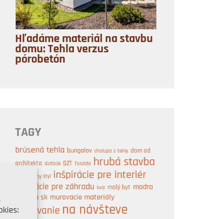
Hľadáme materiál na stavbu
domu: Tehla verzus
pórobetón
TAGY
brúsená tehla
bungalov
dom od
chalupa z tehly
hrubá stavba
architekta
DZT
dotácie
fasáda
inšpirácie pre interiér
industriálny štýl
inšpirácie pre záhradu
modra
malý byt
kvíz
strecha sk
murovacie materiály
,
na návšteve
kies:
murovanie