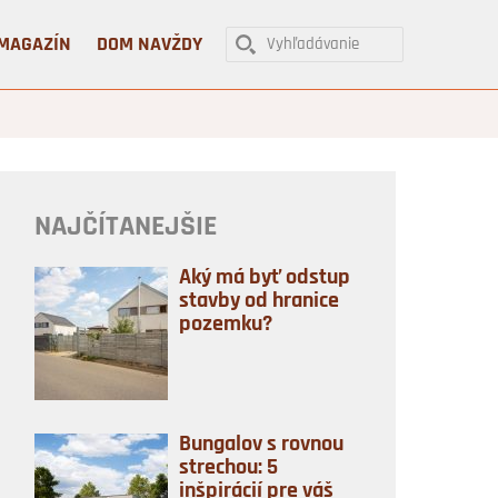
MAGAZÍN
DOM NAVŽDY
NAJČÍTANEJŠIE
Aký má byť odstup
stavby od hranice
pozemku?
Bungalov s rovnou
strechou: 5
inšpirácií pre váš