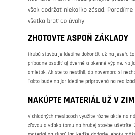
však dodržať niekoľko zásad. Poradíme 
všetko brať do úvahy.
ZHOTOVTE ASPOŇ ZÁKLADY
Hrubú stavbu je ideálne dokončiť už na jeseň, č
prípadne osadiť aj dverné a okenné výplne. Na 
omietok. Ak ste to nestihli, do novembra si nech
Takto bude na jar ideálne pripravená na realizác
NAKÚPTE MATERIÁL UŽ V ZIM
V chladných mesiacoch využite rôzne akcie na ná
zľavou a vďaka tomu na hrubej stavbe ušetríte. 
materiál na skorú jar, keďže dodacie lehoty môž