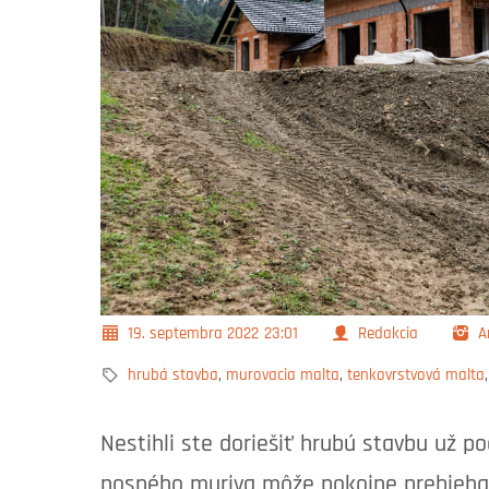
19. septembra 2022
23:01
Redakcia
A
hrubá stavba
,
murovacia malta
,
tenkovrstvová malta
Nestihli ste doriešiť hrubú stavbu už p
nosného muriva môže pokojne prebiehať