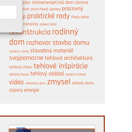
nízkoenergetický dom
obnova
novostavba
pracovný
pasívny dom
povrchové úpravy
A
praktické rady
postup
Prečo tehla
prírodné materiály
pálená tehla
rodinný
rekonštrukcia
dom
rozhovor
stavba domu
stavebný materiál
stavba v zime
svojpomocne
tehlová architektúra
tehlové inšpirácie
tehlová chata
tehlový obklad
tehlový kozub
tepelná izolácia
zmysel
video
základy domu
víkendový dom
úspory energie