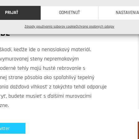
platí to najmä v prípade zakladacej malty,
aj pomalšie zasychá.
PRIJAŤ
ODMIETNUŤ
NASTAVENI
Zásady používania súborov cookie
Ochrana osobných údajov
VBE
kodí, keďže ide o nenasiakavý materiál.
u vymurovanej steny nepremokavým
Moderné tehly majú husté rebrovanie s
ej strane pôsobia ako spoľahlivý tepelný
vania dažďová vlhkosť z takýchto tehál odparuje
ryť, budete musieť s ďalšími murovacími
zne.
itter