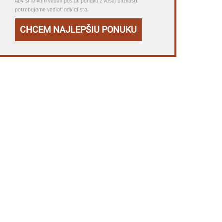
Aby sme vám vedeli poslať ponuku z vašej blízkosti,
potrebujeme vedieť odkiaľ ste.
CHCEM NAJLEPŠIU PONUKU