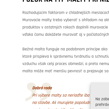
Rozhodujúcim faktorom v chladnejších mesiacoch 
Murovacie malty treba vyberať s ohľadom na akt
produktov v ostatných rokoch doplnili murovacie 
vďaka čomu dokážete murovať aj v počiatočných
Bežná malta funguje na podobnom princípe ako b
ktoré prispieva k správnemu tvrdnutiu a schnutiu
vzduchu však celý proces obmedzí, a preto nemu
malta môže mať menšiu pevnosť a prejavuje sa n
Dobrá rada
Pri výbere malty sa neriaďte iba dennými t
Na zabe
na stavbe. Ak murujete popoludní, berte do
prehráv