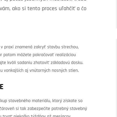
vám, ako si tento proces uľahčiť a čo
o v praxi znamená zakryť stavbu strechou,
jar potom môžete pokračovať realizáciou
ajte kvôli sadaniu zhotoviť základovú dosku.
iu vonkajších aj vnútorných nosných stien.
E
kup stavebného materiálu, ktorý získate so
Zároveň si tak zabezpečíte potrebný stavebný
u trvať niekoľko týždňov až mesiacov.