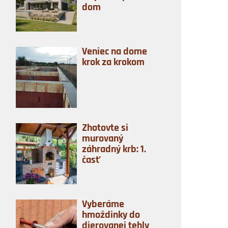
dom
Veniec na dome
krok za krokom
Zhotovte si
murovaný
záhradný krb: 1.
časť
Vyberáme
hmoždinky do
dierovanej tehly