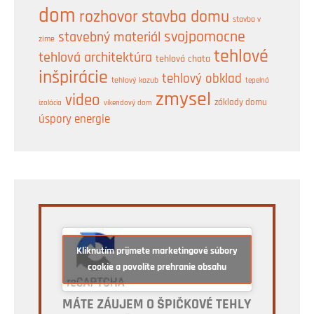
dom
rozhovor
stavba domu
stavba v
svojpomocne
stavebný materiál
zime
tehlové
tehlová architektúra
tehlová chata
inšpirácie
tehlový obklad
tehlový kozub
tepelná
zmysel
video
základy domu
izolácia
víkendový dom
úspory energie
Kliknutím prijmete marketingové súbory
cookie a povolíte prehranie obsahu
MÁTE ZÁUJEM O ŠPIČKOVÉ TEHLY