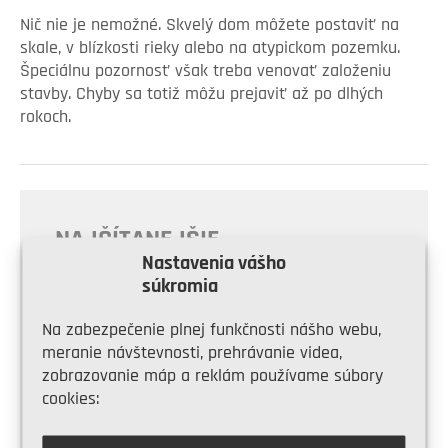
Nič nie je nemožné. Skvelý dom môžete postaviť na
skale, v blízkosti rieky alebo na atypickom pozemku.
Špeciálnu pozornosť však treba venovať založeniu
stavby. Chyby sa totiž môžu prejaviť až po dlhých
rokoch.
NAJČÍTANEJŠIE
Nastavenia vášho
súkromia
Aký má byť odstup
stavby od hranice
pozemku?
Na zabezpečenie plnej funkčnosti nášho webu,
meranie návštevnosti, prehrávanie videa,
zobrazovanie máp a reklám používame súbory
cookies:
Bungalov s rovnou