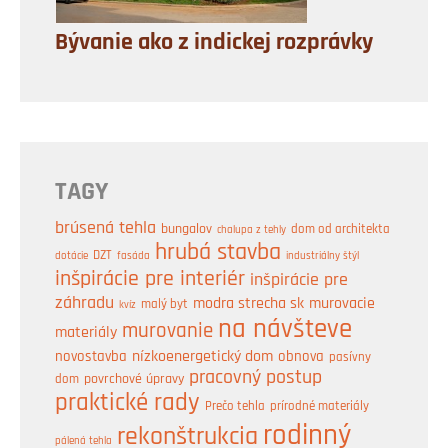
Bývanie ako z indickej rozprávky
TAGY
brúsená tehla
bungalov
dom od architekta
chalupa z tehly
hrubá stavba
DZT
industriálny štýl
dotácie
fasáda
inšpirácie pre interiér
inšpirácie pre
záhradu
modra strecha sk
murovacie
malý byt
kvíz
na návšteve
murovanie
materiály
nízkoenergetický dom
obnova
novostavba
pasívny
pracovný postup
dom
povrchové úpravy
praktické rady
prírodné materiály
Prečo tehla
rodinný
rekonštrukcia
pálená tehla