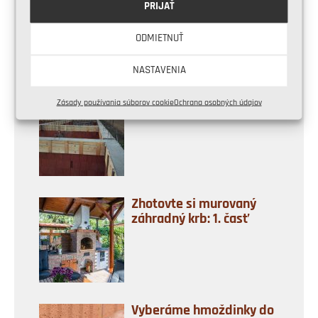
strechou: 5 inšpirácií pre
PRIJAŤ
váš dom
ODMIETNUŤ
NASTAVENIA
Veniec na dome krok za
Zásady používania súborov cookie
Ochrana osobných údajov
krokom
Zhotovte si murovaný
záhradný krb: 1. časť
Vyberáme hmoždinky do