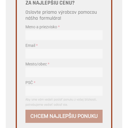
ZA NAJLEPŠIU CENU?
Oslovte priamo výrobcov pomocou
nášho formulára!
Meno a priezvisko
*
Email
*
Mesto/obec
*
PSČ
*
Aby sme vám vedeli poslať ponuku z vašej blízkosti,
potrebujeme vedieť odkiaľ ste.
CHCEM NAJLEPŠIU PONUKU