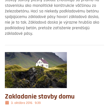
stavby súvislý plošný základ. Zhotovujú sa priamo na
stavenisku ako monolitické konštrukcie väčšinou zo
železobetónu. Hoci sa niekedy podkladovému betónu
spájajúcemu základové pásy hovorí základová doska,
nie je to tak. Základová doska je výrazne hrubšia ako
podkladový betón, pretože zaťaženie prenášajú
základové pásy.
Zakladanie stavby domu
3. októbra 2016
9:39