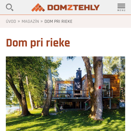
»
»
ÚVOD
MAGAZÍN
DOM PRI RIEKE
Dom pri rieke