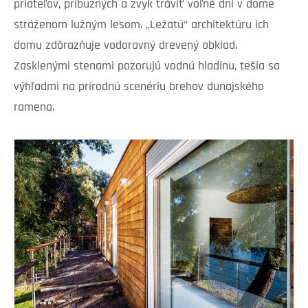
priateľov, príbuzných a zvyk tráviť voľné dni v dome
stráženom lužným lesom. „Ležatú“ architektúru ich
domu zdôrazňuje vodorovný drevený obklad.
Zasklenými stenami pozorujú vodnú hladinu, tešia sa
výhľadmi na prírodnú scenériu brehov dunajského
ramena.