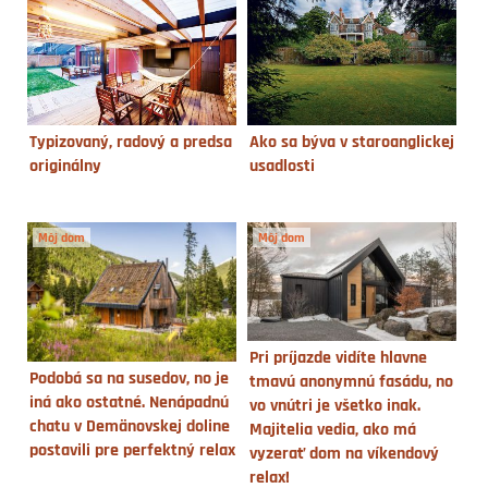
Typizovaný, radový a predsa
Ako sa býva v staroanglickej
originálny
usadlosti
Môj dom
Môj dom
Pri príjazde vidíte hlavne
Podobá sa na susedov, no je
tmavú anonymnú fasádu, no
iná ako ostatné. Nenápadnú
vo vnútri je všetko inak.
chatu v Demänovskej doline
Majitelia vedia, ako má
postavili pre perfektný relax
vyzerať dom na víkendový
relax!