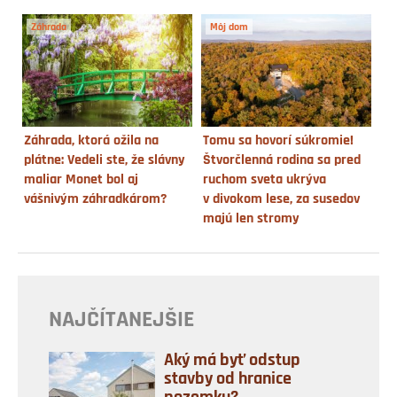
Záhrada
Môj dom
Záhrada, ktorá ožila na
Tomu sa hovorí súkromie!
plátne: Vedeli ste, že slávny
Štvorčlenná rodina sa pred
maliar Monet bol aj
ruchom sveta ukrýva
vášnivým záhradkárom?
v divokom lese, za susedov
majú len stromy
NAJČÍTANEJŠIE
Aký má byť odstup
stavby od hranice