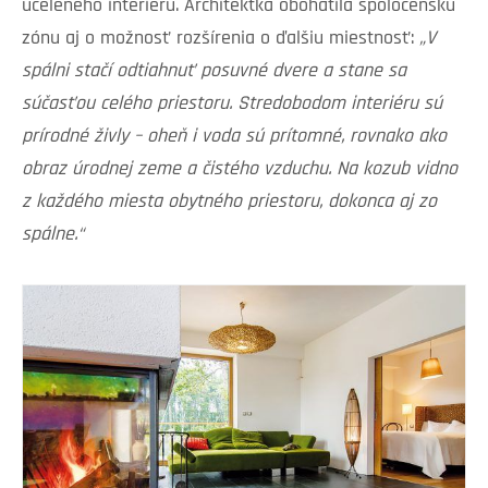
uceleného interiéru. Architektka obohatila spoločenskú
zónu aj o možnosť rozšírenia o ďalšiu miestnosť:
„V
spálni stačí odtiahnuť posuvné dvere a stane sa
súčasťou celého priestoru. Stredobodom interiéru sú
prírodné živly – oheň i voda sú prítomné, rovnako ako
obraz úrodnej zeme a čistého vzduchu. Na kozub vidno
z každého miesta obytného priestoru, dokonca aj zo
spálne.“