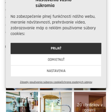
Agátové drevo, ktoré sa použilo na vonkajších
súkromia
obkladoch, je v našich podmienkach prirodzené. Rastie
Na zabezpečenie plnej funkčnosti nášho webu,
u nás. Navyše, dobre sa znáša s vlhkom a vodou.
meranie návštevnosti, prehrávanie videa,
Nechceli sme vnášať do nášho prostredia cudzokrajné
zobrazovanie máp a reklám používame súbory
dreviny.“
cookies:
Celá galéria:
PRIJAŤ
ODMIETNUŤ
NASTAVENIA
Zásady používania súborov cookie
Ochrana osobných údajov
20 obrázkov v
galérii