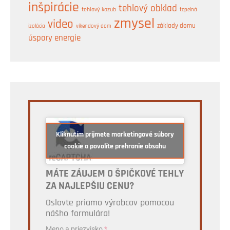
inšpirácie
tehlový obklad
tehlový kozub
tepelná
zmysel
video
základy domu
izolácia
víkendový dom
úspory energie
Kliknutím prijmete marketingové súbory
cookie a povolíte prehranie obsahu
MÁTE ZÁUJEM O ŠPIČKOVÉ TEHLY
ZA NAJLEPŠIU CENU?
Oslovte priamo výrobcov pomocou
nášho formulára!
Meno a priezvisko
*