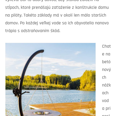
stĺpoch, ktoré prenášajú zaťaženie z konštrukcie domu
na pilóty. Takéto základy má v okolí len málo starších
domov. Po každej veľkej vode sa ich obyvatelia nanovo
trápia s odstraňovaním škôd.
Chat
e na
betó
nový
ch
nôžk
ach
vod
a pri