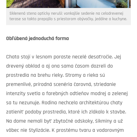
Sklenená stena opticky neruší: vonkajšie sedenie na celodrevenej
terase sa takto prepojilo s priestorom obývačky, jedálne a kuchyne.
Obľúbená jednoduchá forma
Chata stojí v lesnom poraste necelé desaťročie. Jej
drevený obklad a aj ona sama časom dozreli do
prostredia na brehu rieky. Stromy a rieka sú
premenlivé, prírodná scenéria čarovná, striedanie
intenzity svetla a farebných odtieňov modrej a zelenej
sa tu nezunuje. Rodina nechcela architektúrou chaty
zatieniť podoby prostredia, ktoré ich zlákalo k stavbe.
Na dome nemali byť zbytočné odskoky, šikminy a už
vôbec nie štylizácie. K prostému tvaru a vodorovným