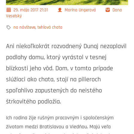
29. mája 2017
21:31
Marína Ungerová
Dano
Veselský
na návšteve
,
tehlová chata
Ani niekoľkokrát rozvodnený Dunaj nezaplavil
podlahy domu, ktorý vyrástol v tesnej
blízkosti jeho vôd. Dom, v tomto prípade
slúžiaci ako chata, stojí na pilieroch
spoľahlivo zapustených do neistého
štrkovitého podložia.
Ich rodina žije rušným pracovným i spoločenským
životom medzi Bratislavou a Viedňou. Majú veľa