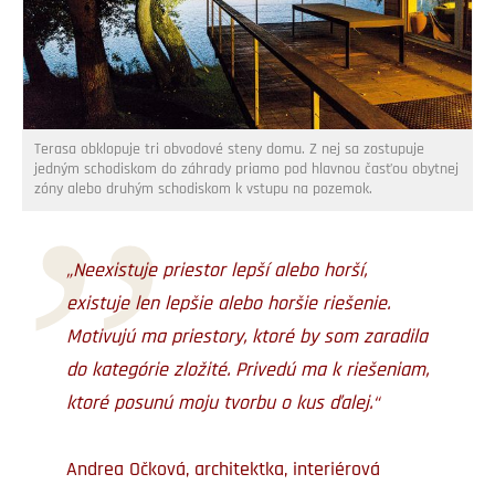
Terasa obklopuje tri obvodové steny domu. Z nej sa zostupuje
jedným schodiskom do záhrady priamo pod hlavnou časťou obytnej
zóny alebo druhým schodiskom k vstupu na pozemok.
„Neexistuje priestor lepší alebo horší,
existuje len lepšie alebo horšie riešenie.
Motivujú ma priestory, ktoré by som zaradila
do kategórie zložité. Privedú ma k riešeniam,
ktoré posunú moju tvorbu o kus ďalej.“
Andrea Očková, architektka, interiérová