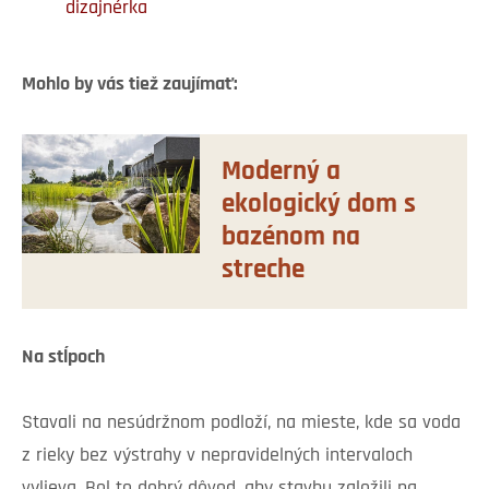
dizajnérka
Mohlo by vás tiež zaujímať:
Moderný a
ekologický dom s
bazénom na
streche
Na stĺpoch
Stavali na nesúdržnom podloží, na mieste, kde sa voda
z rieky bez výstrahy v nepravidelných intervaloch
vylieva. Bol to dobrý dôvod, aby stavbu založili na