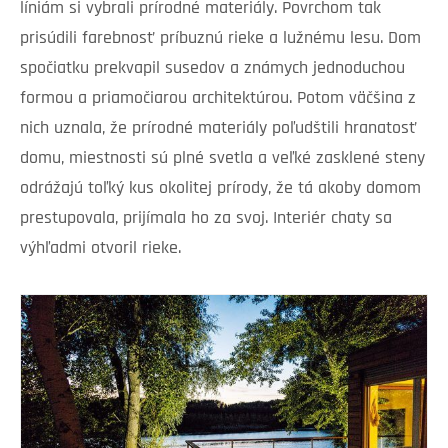
líniám si vybrali prírodné materiály. Povrchom tak
prisúdili farebnosť príbuznú rieke a lužnému lesu. Dom
spočiatku prekvapil susedov a známych jednoduchou
formou a priamočiarou architektúrou. Potom väčšina z
nich uznala, že prírodné materiály poľudštili hranatosť
domu, miestnosti sú plné svetla a veľké zasklené steny
odrážajú toľký kus okolitej prírody, že tá akoby domom
prestupovala, prijímala ho za svoj. Interiér chaty sa
výhľadmi otvoril rieke.