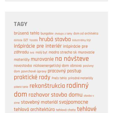
TAGY
brúsená tehla
bungalov
dom od architekta
chalupa z tehly
hrubá stavba
DZT
industriálny štýl
dotácie
fasáda
inšpirácie pre interiér
inšpirácie pre
záhradu
modra strecha sk
murovacie
malý byt
kvíz
na návšteve
murovanie
materiály
nízkoenergetický dom
obnova
novostavba
pasívny
pracovný postup
dom
povrchové úpravy
praktické rady
prírodné materiály
Prečo tehla
rodinný
rekonštrukcia
pálená tehla
dom
rozhovor
stavba domu
stavba v
svojpomocne
stavebný materiál
zime
tehlové
tehlová architektúra
tehlová chata