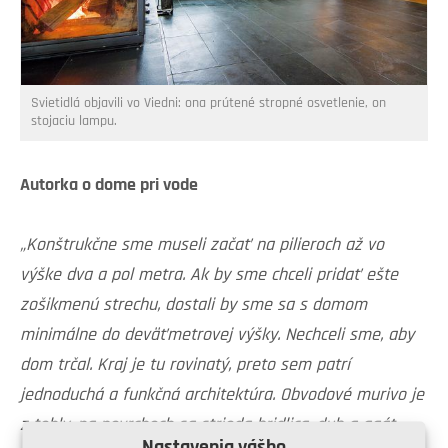
Svietidlá objavili vo Viedni: ona prútené stropné osvetlenie, on
stojaciu lampu.
Autorka o dome pri vode
„Konštrukčne sme museli začať na pilieroch až vo
výške dva a pol metra. Ak by sme chceli pridať ešte
zošikmenú strechu, dostali by sme sa s domom
minimálne do deväťmetrovej výšky. Nechceli sme, aby
dom trčal. Kraj je tu rovinatý, preto sem patrí
jednoduchá a funkčná architektúra. Obvodové murivo je
z tehly, na povrchoch sa strieda bridlica, dub a agát.
Nastavenia vášho