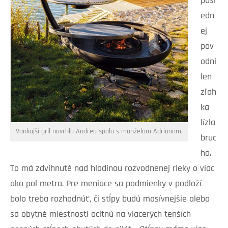
posl
edn
ej
pov
odni
len
zľah
ka
lízla
Vonkajší gril navrhla Andrea spolu s manželom Adrianom.
bruc
ho.
To má zdvihnuté nad hladinou rozvodnenej rieky o viac
ako pol metra. Pre meniace sa podmienky v podloží
bolo treba rozhodnúť, či stĺpy budú masívnejšie alebo
sa obytné miestnosti ocitnú na viacerých tenších