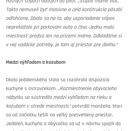
nosných stĺpoch obutých do pilót.
„Stĺpov máme viac.
Takto nemuseli byť masívne a celá konštrukcia pôsobí
odľahčene. Dbalo sa na to, aby usporiadanie stĺpov
neprekážalo pri parkovaní auta a člna. Jednu malú
miestnosť predsa len na prízemí máme. Odkladáme si
v nej vodácke potreby, je tam aj priestor pre dielňu.“
Medzi výhľadom a kozubom
Okolo jedálenského stola sa rozohrala dispozícia
kuchyne s ostrovčekom.
„Rozmiestnenie obývacieho
nábytku sa sústredilo medzi výhľadom na rieku a
kozubom v strede miestnosti,“
potvrdili manželia, ktorí
sa od začiatku tešili na veľký presvetlený priestor.
Jedáleň, kuchyňa a obývačka sa už v návrhu spojili do