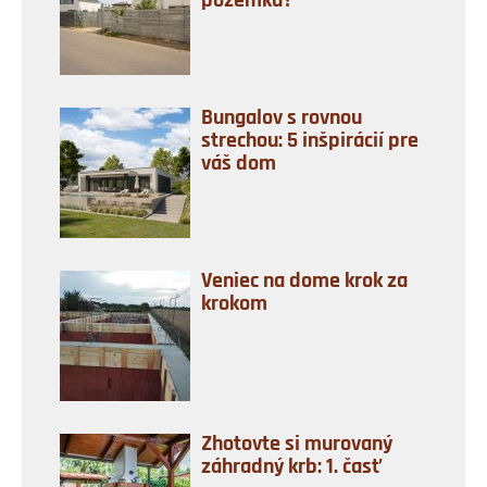
pozemku?
Bungalov s rovnou
strechou: 5 inšpirácií pre
váš dom
Veniec na dome krok za
krokom
Zhotovte si murovaný
záhradný krb: 1. časť