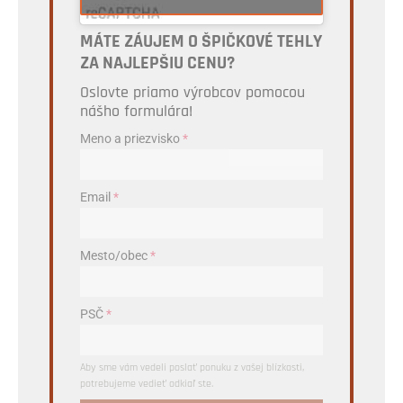
MÁTE ZÁUJEM O ŠPIČKOVÉ TEHLY
ZA NAJLEPŠIU CENU?
Oslovte priamo výrobcov pomocou
nášho formulára!
Meno a priezvisko
*
Email
*
Mesto/obec
*
PSČ
*
Aby sme vám vedeli poslať ponuku z vašej blízkosti,
potrebujeme vedieť odkiaľ ste.