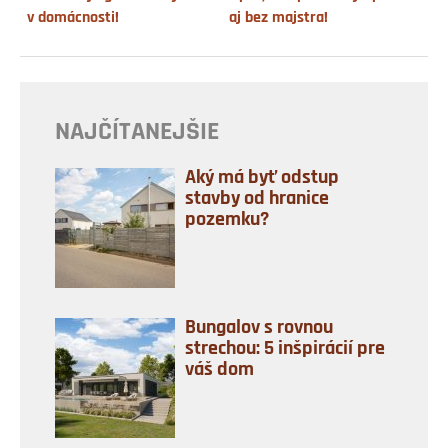
v domácnosti!
aj bez majstra!
NAJČÍTANEJŠIE
Aký má byť odstup
stavby od hranice
pozemku?
Bungalov s rovnou
strechou: 5 inšpirácií pre
váš dom