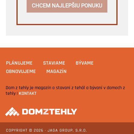
CHCEM NAJLEPŠIU PONUKU
PLÁNUJEME
STAVIAME
BÝVAME
OBNOVUJEME
MAGAZÍN
Dom z tehly je magazín o stavaní z tehál a bývaní v domoch z
tehly |
KONTAKT
COPYRIGHT © 2026 · JAGA GROUP, S.R.O.