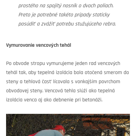
prostého na spojitý nosník o dvoch poliach.
Preto je potrebné takéto prípady staticky
posúdiť a zvážiť potrebu stužujúceho rebra.
Vymurovanie vencových tehál
Po obvode stropu vymurujeme jeden rad vencových
tehál tak, aby tepelná izolácia bola otočená smerom do
steny a tehlová časť lícovala s vonkajším povrchom
obvodovej steny. Vencová tehla slúži ako tepelná
izolácia venca aj ako debnenie pri betonáži.