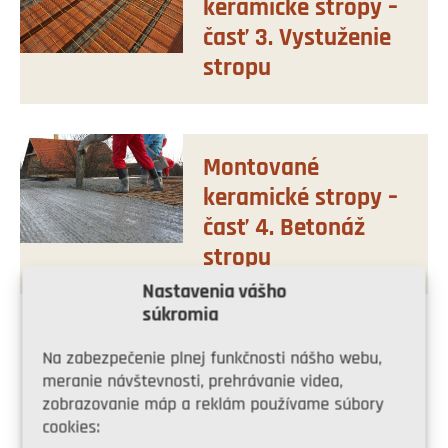
keramické stropy –
časť 3. Vystuženie
stropu
Montované
keramické stropy –
časť 4. Betonáž
stropu
Nastavenia vášho
súkromia
Share on Facebook
Na zabezpečenie plnej funkčnosti nášho webu,
meranie návštevnosti, prehrávanie videa,
zobrazovanie máp a reklám používame súbory
Share on Twitter
cookies: