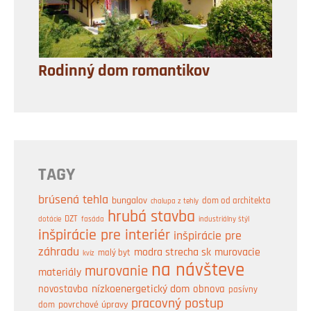
Rodinný dom romantikov
TAGY
brúsená tehla
bungalov
dom od architekta
chalupa z tehly
hrubá stavba
DZT
industriálny štýl
dotácie
fasáda
inšpirácie pre interiér
inšpirácie pre
záhradu
modra strecha sk
murovacie
malý byt
kvíz
na návšteve
murovanie
materiály
nízkoenergetický dom
obnova
novostavba
pasívny
pracovný postup
dom
povrchové úpravy