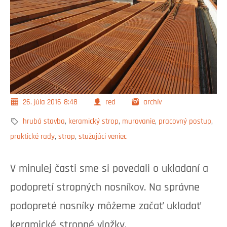
26. júla 2016
8:48
red
archív
hrubá stavba
,
keramický strop
,
murovanie
,
pracovný postup
,
praktické rady
,
strop
,
stužujúci veniec
V minulej časti sme si povedali o ukladaní a
podopretí stropných nosníkov. Na správne
podopreté nosníky môžeme začať ukladať
keramické stropné vložky.