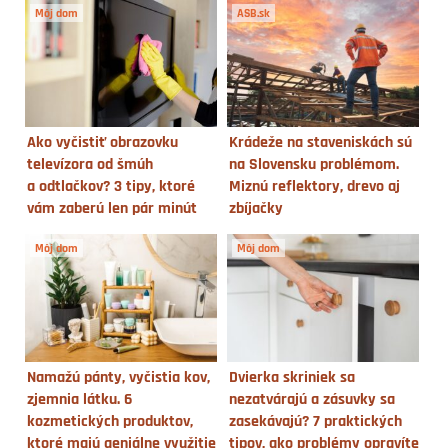
Môj dom
ASB.sk
Ako vyčistiť obrazovku
Krádeže na staveniskách sú
televízora od šmúh
na Slovensku problémom.
a odtlačkov? 3 tipy, ktoré
Miznú reflektory, drevo aj
vám zaberú len pár minút
zbíjačky
Môj dom
Môj dom
Namažú pánty, vyčistia kov,
Dvierka skriniek sa
zjemnia látku. 6
nezatvárajú a zásuvky sa
kozmetických produktov,
zasekávajú? 7 praktických
ktoré majú geniálne využitie
tipov, ako problémy opravíte