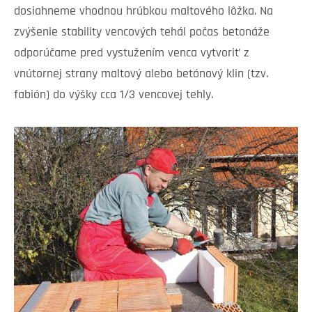
dosiahneme vhodnou hrúbkou maltového lôžka. Na
zvýšenie stability vencových tehál počas betonáže
odporúčame pred vystužením venca vytvoriť z
vnútornej strany maltový alebo betónový klin (tzv.
fabión) do výšky cca 1/3 vencovej tehly.