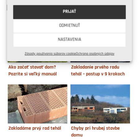
PODOBNÉ ČLÁNKY
PRIJAŤ
ODMIETNUŤ
NASTAVENIA
Zásady používania súborov cookie
Ochrana osobných údajov
Ako začať stavať dom?
Zakladanie prvého radu
Pozrite si veľký manuál
tehál – postup v 9 krokoch
Zakladáme prvý rad tehál
Chyby pri hrubej stavbe
domu