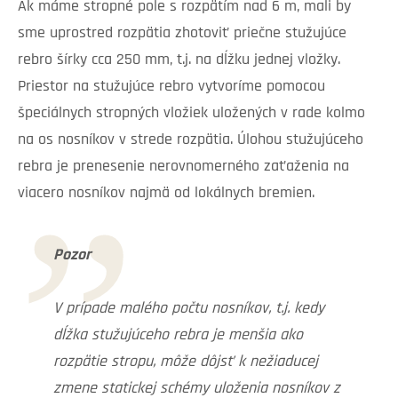
Ak máme stropné pole s rozpätím nad 6 m, mali by
sme uprostred rozpätia zhotoviť priečne stužujúce
rebro šírky cca 250 mm, t.j. na dĺžku jednej vložky.
Priestor na stužujúce rebro vytvoríme pomocou
špeciálnych stropných vložiek uložených v rade kolmo
na os nosníkov v strede rozpätia. Úlohou stužujúceho
rebra je prenesenie nerovnomerného zaťaženia na
viacero nosníkov najmä od lokálnych bremien.
Pozor
V prípade malého počtu nosníkov, t.j. kedy
dĺžka stužujúceho rebra je menšia ako
rozpätie stropu, môže dôjsť k nežiaducej
zmene statickej schémy uloženia nosníkov z