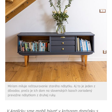
Miriam miluje reštaurovanie starého nábytku. Aj to je jeden z
dôvodov, prečo je ich dom na slovenských lazoch zariadený
prevažne nábytkom z druhej ruky.
„V Anglicku sme mohli bývať v krásnom domčeku s