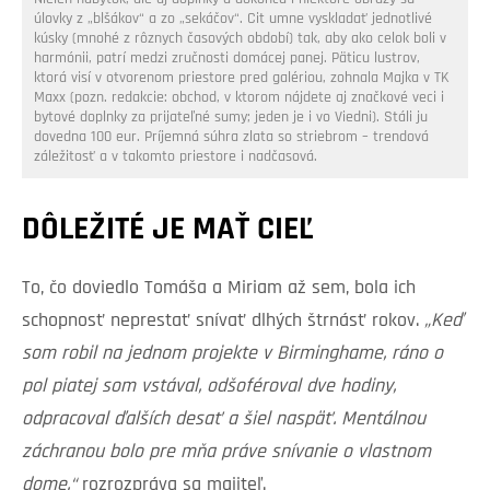
úlovky z „blšákov“ a zo „sekáčov“. Cit umne vyskladať jednotlivé
kúsky (mnohé z rôznych časových období) tak, aby ako celok boli v
harmónii, patrí medzi zručnosti domácej panej. Päticu lustrov,
ktorá visí v otvorenom priestore pred galériou, zohnala Majka v TK
Maxx (pozn. redakcie: obchod, v ktorom nájdete aj značkové veci i
bytové doplnky za prijateľné sumy; jeden je i vo Viedni). Stáli ju
dovedna 100 eur. Príjemná súhra zlata so striebrom – trendová
záležitosť a v takomto priestore i nadčasová.
DÔLEŽITÉ JE MAŤ CIEĽ
To, čo doviedlo Tomáša a Miriam až sem, bola ich
schopnosť neprestať snívať dlhých štrnásť rokov.
„Keď
som robil na jednom projekte v Birminghame, ráno o
pol piatej som vstával, odšoféroval dve hodiny,
odpracoval ďalších desať a šiel naspäť. Mentálnou
záchranou bolo pre mňa práve snívanie o vlastnom
dome,“
rozrozpráva sa majiteľ.