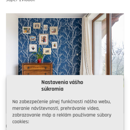
Nastavenia vášho
súkromia
Spálňa je vďaka samostatnému šatníku odbremenená od skríň.
Na zabezpečenie plnej funkčnosti nášho webu,
Krištáľová úchytka vyčnievajúca z tapety nenápadne naznačuje
„tajné“ dvere, ktorými sa vchádza do šatníka.
meranie návštevnosti, prehrávanie videa,
zobrazovanie máp a reklám používame súbory
cookies:
Od drezu prechádzame k modrej komode, ktorej