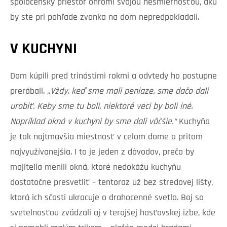
spoločenský priestor ohromí svojou nesmiernosťou, akú
by ste pri pohľade zvonka na dom nepredpokladali.
V KUCHYNI
Dom kúpili pred trinástimi rokmi a odvtedy ho postupne
prerábali.
„Vždy, keď sme mali peniaze, sme dačo dali
urobiť. Keby sme tu boli, niektoré veci by boli iné.
Napríklad okná v kuchyni by sme dali väčšie.“
Kuchyňa
je tak najtmavšia miestnosť v celom dome a pritom
najvyužívanejšia. I to je jeden z dôvodov, prečo by
majitelia menili okná, ktoré nedokážu kuchyňu
dostatočne presvetliť – tentoraz už bez stredovej lišty,
ktorá ich sčasti ukracuje o drahocenné svetlo. Boj so
svetelnosťou zvádzali aj v terajšej hosťovskej izbe, kde