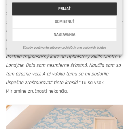
spoločnosť robia dve staronové kreslá, ktoré Miriam
PRIJAŤ
zreštaurovala vrátane nového čalúnenia.
„Najskôr som
si myslela, veď je to len molitan. Ale molitanu je asi sto
ODMIETNUŤ
druhov, musíte zvoliť správnu hustotu a dbať na kopu
NASTAVENIA
iných vecí. Je s tým veľa roboty. V čase, keď sme ešte
pracovali v Anglicku, som jeden rok pod stromček
Zásady používania súborov cookie
Ochrana osobných údajov
dostala trojmesačný kurz na Upholstery Skills Centre v
Londýne. Bola som nesmierne šťastná. Naučila som sa
tam úžasné veci. A aj vďaka tomu sa mi podarilo
úspešne zreštaurovať tieto kreslá.“
Tu sa však
Miriamine zručnosti nekončia.