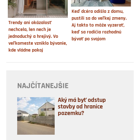
Keď dcéra odišla z domu,
pustili sa do veľkej zmeny.
Trendy ani okázalosť
Aj takto to môže vyzerať,
nechcela, len nech je
keď sa rodičia rozhodnú
jednoduchý a hrejivý. Vo
bývať po svojom
veľkomeste vzniklo bývanie,
kde vládne pokoj
NAJČÍTANEJŠIE
Aký má byť odstup
stavby od hranice
pozemku?