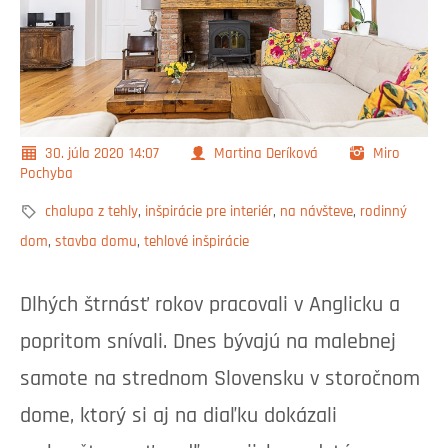
30. júla 2020
14:07
Martina Deríková
Miro
Pochyba
chalupa z tehly
,
inšpirácie pre interiér
,
na návšteve
,
rodinný
dom
,
stavba domu
,
tehlové inšpirácie
Dlhých štrnásť rokov pracovali v Anglicku a
popritom snívali. Dnes bývajú na malebnej
samote na strednom Slovensku v storočnom
dome, ktorý si aj na diaľku dokázali