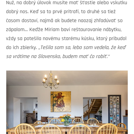
Nuž, na dobrý úlovok musíte mať šťastie alebo vskutku
dobrý nos. Keď sa to prvé pritrafí, to druhé sa tiež
časom dostaví, najmä ak budete naozaj zhľadúvať so
zápalom… Keďže Miriam baví reštaurovanie nábytku,
vždy sa potešila novému starému kúsku, ktorý pribudol
do ich zbierky. „
Tešila som sa, lebo som vedela, že keď
sa vrátime na Slovensko, budem mať čo robiť.“