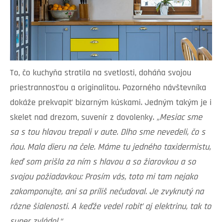
To, čo kuchyňa stratila na svetlosti, doháňa svojou
priestrannosťou a originalitou. Pozorného návštevníka
dokáže prekvapiť bizarným kúskami. Jedným takým je i
skelet nad drezom, suvenír z dovolenky.
„Mesiac sme
sa s tou hlavou trepali v aute. Dlho sme nevedeli, čo s
ňou. Mala dieru na čele. Máme tu jedného taxidermistu,
keď som prišla za ním s hlavou a so žiarovkou a so
svojou požiadavkou: Prosím vás, toto mi tam nejako
zakomponujte, ani sa príliš nečudoval. Je zvyknutý na
rôzne šialenosti. A keďže vedel robiť aj elektrinu, tak to
super zvládol.“