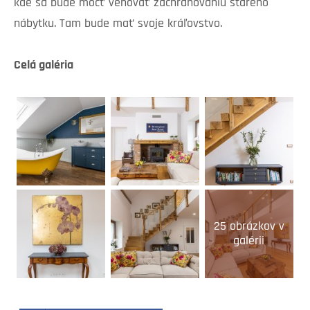
kde sa bude môcť venovať zachraňovaniu starého
nábytku. Tam bude mať svoje kráľovstvo.
Celá galéria
25 obrázkov v
galérii