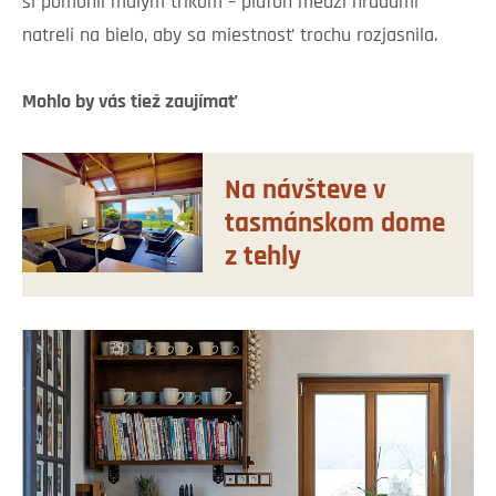
si pomohli malým trikom – plafón medzi hradami
natreli na bielo, aby sa miestnosť trochu rozjasnila.
Mohlo by vás tiež zaujímať
Na návšteve v
tasmánskom dome
z tehly