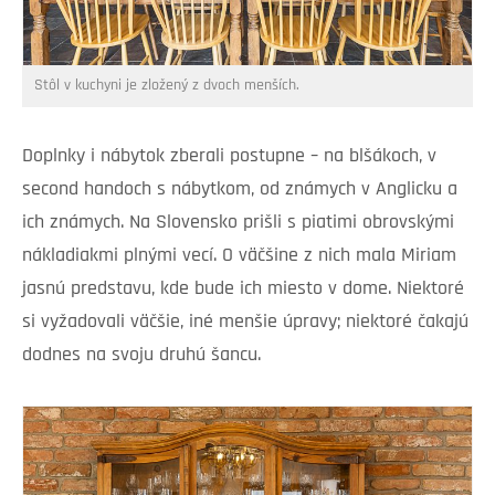
Stôl v kuchyni je zložený z dvoch menších.
Doplnky i nábytok zberali postupne – na blšákoch, v
second handoch s nábytkom, od známych v Anglicku a
ich známych. Na Slovensko prišli s piatimi obrovskými
nákladiakmi plnými vecí. O väčšine z nich mala Miriam
jasnú predstavu, kde bude ich miesto v dome. Niektoré
si vyžadovali väčšie, iné menšie úpravy; niektoré čakajú
dodnes na svoju druhú šancu.