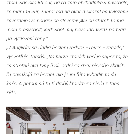
stála viac ako 60 eur, na čo som obchodníkovi povedala,
že mám 15 eur, zobral ma na dvor a ukázal na vyložené
zaváraninové poháre so slovami: ,Ale sú staré!‘ To ma
malo presvedčiť, keď videl môj neveriaci výraz na tvári
pri vyslovení ceny.“
„V Anglicku sa riadia heslom reduce – reuse – recycle,“
vysvetľuje Tomáš. „Na burze starých vecí je super to, že
sa stretnú dva typy ľudí. Jedni sa chcú niečoho zbaviť,
čo považujú za bordel, ale je im ľúto vyhodiť to do
koša. A potom sú tu tí druhí, ktorým sa niečo z toho
zíde.“