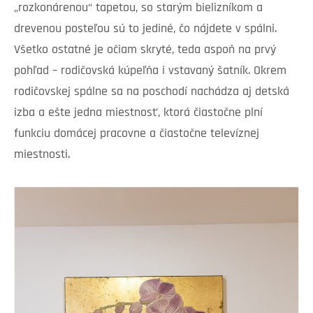
„rozkonárenou“ tapetou, so starým bielizníkom a
drevenou posteľou sú to jediné, čo nájdete v spálni.
Všetko ostatné je očiam skryté, teda aspoň na prvý
pohľad – rodičovská kúpeľňa i vstavaný šatník. Okrem
rodičovskej spálne sa na poschodí nachádza aj detská
izba a ešte jedna miestnosť, ktorá čiastočne plní
funkciu domácej pracovne a čiastočne televíznej
miestnosti.