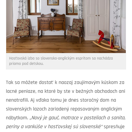
Hosťovská izba so slovensko-anglickým espritom sa nachádza
priamo pod detskou.
Tak sa môžete dostať k naozaj zaujímavým kúskom za
lacné peniaze, na ktoré by ste v bežných obchodoch ani
nenatrafili. Aj vďaka tomu je dnes storočný dom na
slovenských lazoch zariadený repasovaným anglickým
nábytkom.
„Nový je gauč, matrace v posteliach a sanita,
periny a vankúše v hosťovskej sú slovenské“
spresňuje