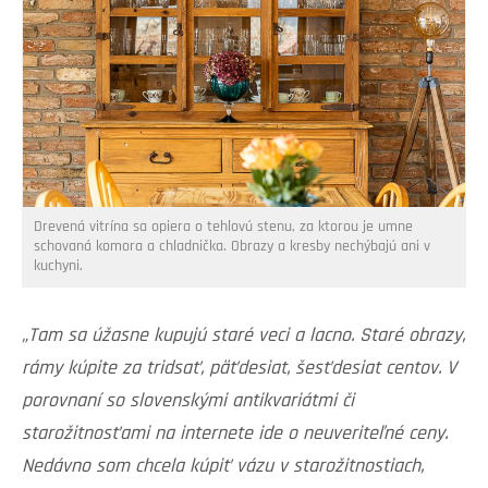
Drevená vitrína sa opiera o tehlovú stenu, za ktorou je umne
schovaná komora a chladnička. Obrazy a kresby nechýbajú ani v
kuchyni.
„Tam sa úžasne kupujú staré veci a lacno. Staré obrazy,
rámy kúpite za tridsať, päťdesiat, šesťdesiat centov. V
porovnaní so slovenskými antikvariátmi či
starožitnosťami na internete ide o neuveriteľné ceny.
Nedávno som chcela kúpiť vázu v starožitnostiach,