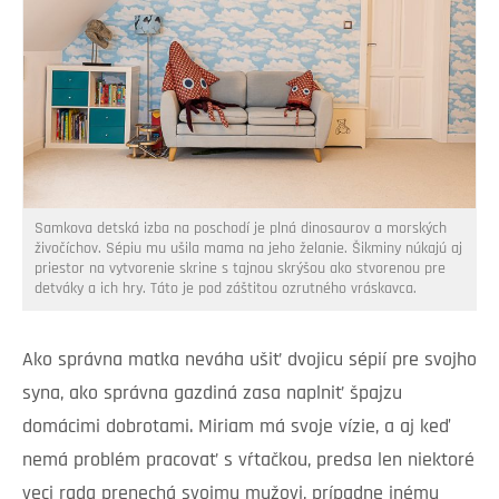
Samkova detská izba na poschodí je plná dinosaurov a morských
živočíchov. Sépiu mu ušila mama na jeho želanie. Šikminy núkajú aj
priestor na vytvorenie skrine s tajnou skrýšou ako stvorenou pre
detváky a ich hry. Táto je pod záštitou ozrutného vráskavca.
Ako správna matka neváha ušiť dvojicu sépií pre svojho
syna, ako správna gazdiná zasa naplniť špajzu
domácimi dobrotami. Miriam má svoje vízie, a aj keď
nemá problém pracovať s vŕtačkou, predsa len niektoré
veci rada prenechá svojmu mužovi, prípadne inému