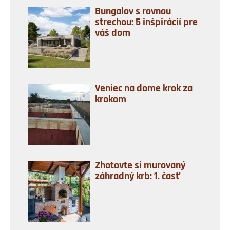
Bungalov s rovnou
strechou: 5 inšpirácií pre
váš dom
Veniec na dome krok za
krokom
Zhotovte si murovaný
záhradný krb: 1. časť