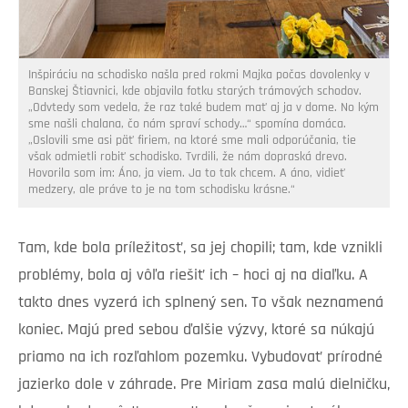
Inšpiráciu na schodisko našla pred rokmi Majka počas dovolenky v
Banskej Štiavnici, kde objavila fotku starých trámových schodov.
„Odvtedy som vedela, že raz také budem mať aj ja v dome. No kým
sme našli chalana, čo nám spraví schody…“ spomína domáca.
„Oslovili sme asi päť firiem, na ktoré sme mali odporúčania, tie
však odmietli robiť schodisko. Tvrdili, že nám dopraská drevo.
Hovorila som im: Áno, ja viem. Ja to tak chcem. A áno, vidieť
medzery, ale práve to je na tom schodisku krásne.“
Tam, kde bola príležitosť, sa jej chopili; tam, kde vznikli
problémy, bola aj vôľa riešiť ich – hoci aj na diaľku. A
takto dnes vyzerá ich splnený sen. To však neznamená
koniec. Majú pred sebou ďalšie výzvy, ktoré sa núkajú
priamo na ich rozľahlom pozemku. Vybudovať prírodné
jazierko dole v záhrade. Pre Miriam zasa malú dielničku,