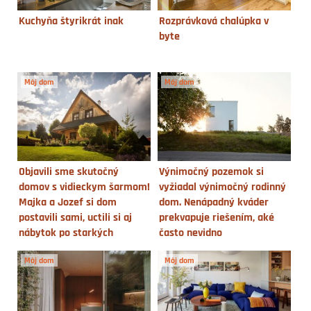
Kuchyňa štyrikrát inak
Rozprávková chalúpka v
byte
Môj dom
Môj dom
Objavili sme skutočný
Výnimočný pozemok si
domov s vidieckym šarmom!
vyžiadal výnimočný rodinný
Majka a Jozef si dom
dom. Nenápadný kváder
postavili sami, uctili si aj
prekvapuje riešením, aké
nábytok po starkých
často nevidno
Môj dom
Môj dom