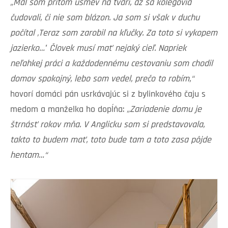
„Mal som pritom úsmev na tvári, až sa kolegovia
čudovali, či nie som blázon. Ja som si však v duchu
počítal ‚Teraz som zarobil na kľučky. Za toto si vykopem
jazierko…‛ Človek musí mať nejaký cieľ. Napriek
neľahkej práci a každodennému cestovaniu som chodil
domov spokojný, lebo som vedel, prečo to robím,“
hovorí domáci pán usrkávajúc si z bylinkového čaju s
medom a manželka ho dopĺňa:
„Zariadenie domu je
štrnásť rokov mňa. V Anglicku som si predstavovala,
takto to budem mať, toto bude tam a toto zasa pôjde
hentam…“