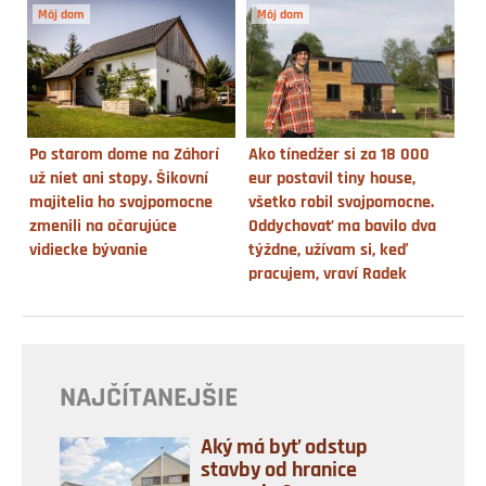
Môj dom
Môj dom
Po starom dome na Záhorí
Ako tínedžer si za 18 000
už niet ani stopy. Šikovní
eur postavil tiny house,
majitelia ho svojpomocne
všetko robil svojpomocne.
zmenili na očarujúce
Oddychovať ma bavilo dva
vidiecke bývanie
týždne, užívam si, keď
pracujem, vraví Radek
NAJČÍTANEJŠIE
Aký má byť odstup
stavby od hranice