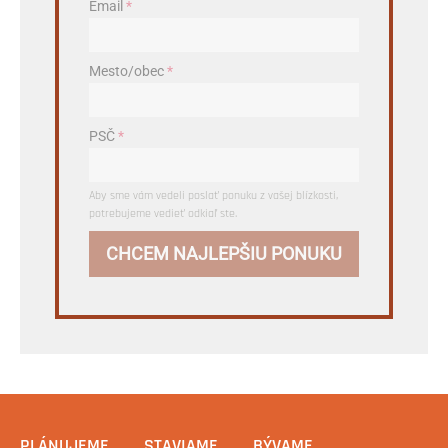
Email
*
Mesto/obec
*
PSČ
*
Aby sme vám vedeli poslať ponuku z vašej blízkosti,
potrebujeme vedieť odkiaľ ste.
CHCEM NAJLEPŠIU PONUKU
PLÁNUJEME
STAVIAME
BÝVAME