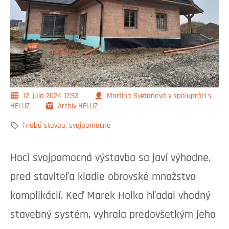
12. júla 2024
17:53
Martina Svetoňová v spolupráci s
HELUZ
Archív HELUZ
hrubá stavba
,
svojpomocne
Hoci svojpomocná výstavba sa javí výhodne,
pred staviteľa kladie obrovské množstvo
komplikácií. Keď Marek Holko hľadal vhodný
stavebný systém, vyhrala predovšetkým jeho