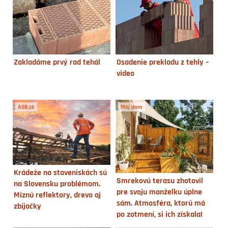
Zakladáme prvý rad tehál
Osadenie prekladu z tehly –
video
ASB.sk
Môj dom
Krádeže na staveniskách sú
Smrekovú terasu zhotovil
na Slovensku problémom.
pre svoju manželku úplne
Miznú reflektory, drevo aj
sám. Atmosféra, ktorú má
zbíjačky
po zotmení, si ich získala!