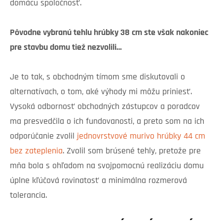
domácu spoločnosť.
Pôvodne vybranú tehlu hrúbky 38 cm ste však nakoniec
pre stavbu domu tiež nezvolili…
Je to tak, s obchodným tímom sme diskutovali o
alternatívach, o tom, aké výhody mi môžu priniesť.
Vysoká odbornosť obchodných zástupcov a poradcov
ma presvedčila o ich fundovanosti, a preto som na ich
odporúčanie zvolil
jednovrstvové murivo hrúbky 44 cm
bez zateplenia
. Zvolil som brúsené tehly, pretože pre
mňa bola s ohľadom na svojpomocnú realizáciu domu
úplne kľúčová rovinatosť a minimálna rozmerová
tolerancia.