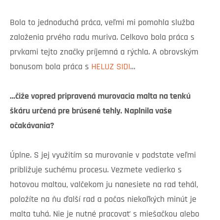
Bola to jednoduchá práca, veľmi mi pomohla služba
založenia prvého radu muriva. Celkovo bola práca s
prvkami tejto značky príjemná a rýchla. A obrovským
bonusom bola práca s
HELUZ SIDI
…
…čiže
vopred pripravená murovacia malta na tenkú
škáru určená pre brúsené tehly. Naplnila vaše
očakávania?
Úplne. S jej využitím sa murovanie v podstate veľmi
približuje suchému procesu. Vezmete vedierko s
hotovou maltou, valčekom ju nanesiete na rad tehál,
položíte na ňu ďalší rad a počas niekoľkých minút je
malta tuhá. Nie je nutné pracovať s miešačkou alebo