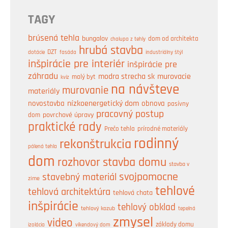
TAGY
brúsená tehla
bungalov
dom od architekta
chalupa z tehly
hrubá stavba
DZT
industriálny štýl
dotácie
fasáda
inšpirácie pre interiér
inšpirácie pre
záhradu
modra strecha sk
murovacie
malý byt
kvíz
na návšteve
murovanie
materiály
nízkoenergetický dom
obnova
novostavba
pasívny
pracovný postup
dom
povrchové úpravy
praktické rady
prírodné materiály
Prečo tehla
rodinný
rekonštrukcia
pálená tehla
dom
rozhovor
stavba domu
stavba v
svojpomocne
stavebný materiál
zime
tehlové
tehlová architektúra
tehlová chata
inšpirácie
tehlový obklad
tehlový kozub
tepelná
zmysel
video
základy domu
izolácia
víkendový dom