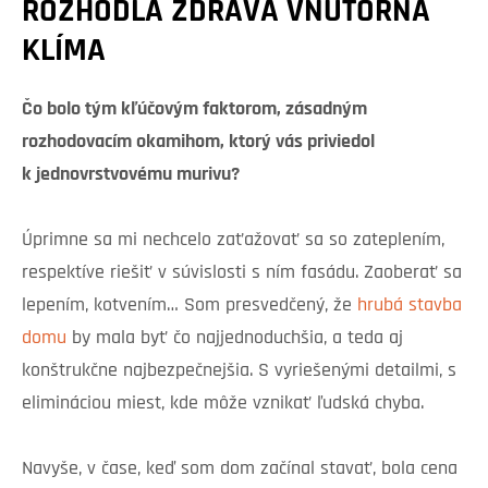
ROZHODLA ZDRAVÁ VNÚTORNÁ
KLÍMA
Čo bolo tým kľúčovým faktorom, zásadným
rozhodovacím okamihom, ktorý vás priviedol
k jednovrstvovému murivu?
Úprimne sa mi nechcelo zaťažovať sa so zateplením,
respektíve riešiť v súvislosti s ním fasádu. Zaoberať sa
lepením, kotvením… Som presvedčený, že
hrubá stavba
domu
by mala byť čo najjednoduchšia, a teda aj
konštrukčne najbezpečnejšia. S vyriešenými detailmi, s
elimináciou miest, kde môže vznikať ľudská chyba.
Navyše, v čase, keď som dom začínal stavať, bola cena