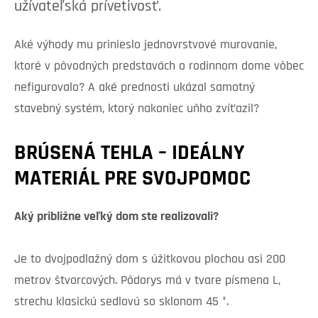
užívateľská prívetivosť.
Aké výhody mu prinieslo jednovrstvové murovanie,
ktoré v pôvodných predstavách o rodinnom dome vôbec
nefigurovalo? A aké prednosti ukázal samotný
stavebný systém, ktorý nakoniec uňho zvíťazil?
BRÚSENÁ TEHLA – IDEÁLNY
MATERIÁL PRE SVOJPOMOC
Aký približne veľký dom ste realizovali?
Je to dvojpodlažný dom s úžitkovou plochou asi 200
metrov štvorcových. Pôdorys má v tvare písmena L,
strechu klasickú sedlovú so sklonom 45 °.