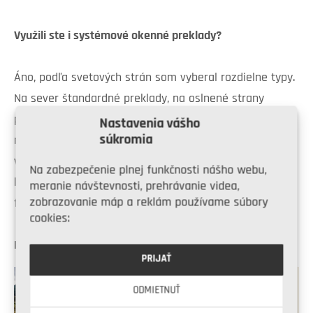
Využili ste i systémové okenné preklady?
Áno, podľa svetových strán som vyberal rozdielne typy.
Na sever štandardné preklady, na oslnené strany
preklady s žalúziovou schránkou. Aj keby som žalúzie
Nastavenia vášho
súkromia
neinštaloval hneď, mám hotovú stavebnú pripravenosť
vrátane elektroinštalácie a môžem ich doinštalovať
Na zabezpečenie plnej funkčnosti nášho webu,
kedykoľvek bez toho, aby som nejako zasahoval do
meranie návštevnosti, prehrávanie videa,
zobrazovanie máp a reklám používame súbory
fasády.
cookies:
Mohlo by vás zaujímať
PRIJAŤ
Koľko stojí hrubá
ODMIETNUŤ
stavba?