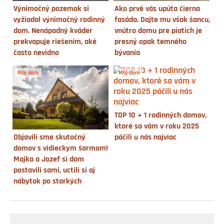
Výnimočný pozemok si
Ako prvé vás upúta čierna
vyžiadal výnimočný rodinný
fasáda. Dajte mu však šancu,
dom. Nenápadný kváder
vnútro domu pre piatich je
prekvapuje riešením, aké
presný opak temného
často nevidno
bývania
Môj dom
Môj dom
TOP 10 + 1 rodinných domov,
ktoré sa vám v roku 2025
Objavili sme skutočný
páčili u nás najviac
domov s vidieckym šarmom!
Majka a Jozef si dom
postavili sami, uctili si aj
nábytok po starkých