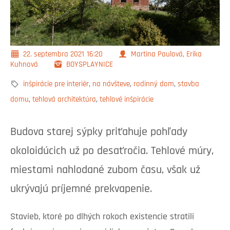
22. septembra 2021
16:20
Martina Paulová, Erika
Kuhnová
BOYSPLAYNICE
inšpirácie pre interiér
,
na návšteve
,
rodinný dom
,
stavba
domu
,
tehlová architektúra
,
tehlové inšpirácie
Budova starej sýpky priťahuje pohľady
okoloidúcich už po desaťročia. Tehlové múry,
miestami nahlodané zubom času, však už
ukrývajú príjemné prekvapenie.
Stavieb, ktoré po dlhých rokoch existencie stratili