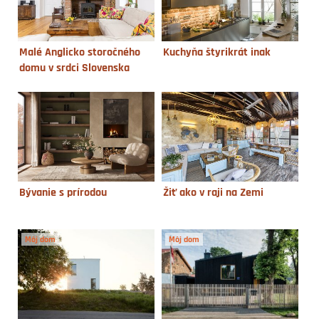
Malé Anglicko storočného
Kuchyňa štyrikrát inak
domu v srdci Slovenska
Bývanie s prírodou
Žiť ako v raji na Zemi
Môj dom
Môj dom