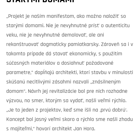
„Projekt je naším manifestom, ako možno naložiť so
starými domami. Nie je nevyhnutné prísť o autenticitu
veku, nie je nevyhnutné demolovať, ale ani
rekonštruovať dogmaticky pamiatkarsky. Zároveň sa i v
takomto prípade dá stavať ekonomicky, s použitím
súčasných materiálov a dosiahnuť požadované
parametre,“ dopĺňajú architekti, ktorí stavbu v minulosti
skúšanú necitlivými zásahmi nazvali „znásilneným
domom“. Návrh jej revitalizácie bol pre nich rozhodne
výzvou, no smer, ktorým sa vydať, našli veľmi rýchlo.
„Je to jeden z projektov, keď sme išli na ‚prvú dobrú‘.
Koncept bol jasný veľmi skoro a rýchlo sme našli zhodu
s majiteľmi,“ hovorí architekt Jan Hora.