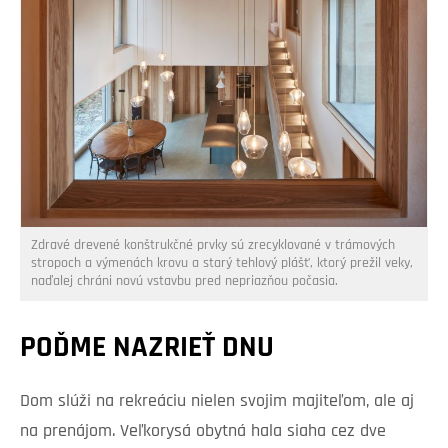
Zdravé drevené konštrukčné prvky sú zrecyklované v trámových
stropoch a výmenách krovu a starý tehlový plášť, ktorý prežil veky,
naďalej chráni novú vstavbu pred nepriazňou počasia.
POĎME NAZRIEŤ DNU
Dom slúži na rekreáciu nielen svojim majiteľom, ale aj
na prenájom. Veľkorysá obytná hala siaha cez dve