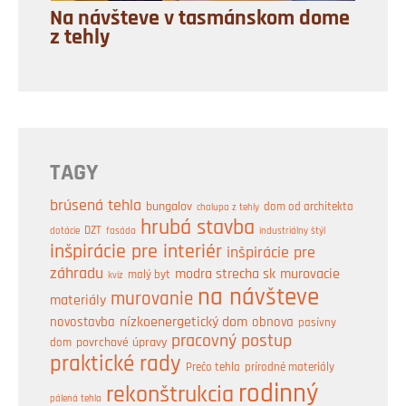
Na návšteve v tasmánskom dome
z tehly
TAGY
brúsená tehla
bungalov
dom od architekta
chalupa z tehly
hrubá stavba
DZT
industriálny štýl
dotácie
fasáda
inšpirácie pre interiér
inšpirácie pre
záhradu
modra strecha sk
murovacie
malý byt
kvíz
na návšteve
murovanie
materiály
nízkoenergetický dom
obnova
novostavba
pasívny
pracovný postup
dom
povrchové úpravy
praktické rady
prírodné materiály
Prečo tehla
rodinný
rekonštrukcia
pálená tehla