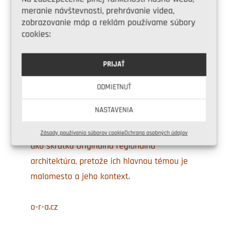
Novostavba vnútri starého tehlového plášťa
meranie návštevnosti, prehrávanie videa,
zobrazovanie máp a reklám používame súbory
so zastavanou plochou 250 m² v Zadnom
cookies:
Arnoštove na západnej Morave.
PRIJAŤ
AUTORI
ODMIETNUŤ
MgA. Barbora Horová, Ing. arch. Jan Hora a
NASTAVENIA
Ing. arch. Jan Veisser spolupracujú vo
vlastnom štúdiu ORA. Jeho názov vnímajú
Zásady používania súborov cookie
Ochrana osobných údajov
ako skratku Originálna regionálna
architektúra, pretože ich hlavnou témou je
malomesto a jeho kontext.
o-r-a.cz