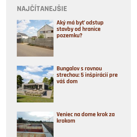
NAJČÍTANEJŠIE
Aký má byť odstup
stavby od hranice
pozemku?
Bungalov s rovnou
strechou: 5 inšpirácií pre
váš dom
Veniec na dome krok za
krokom