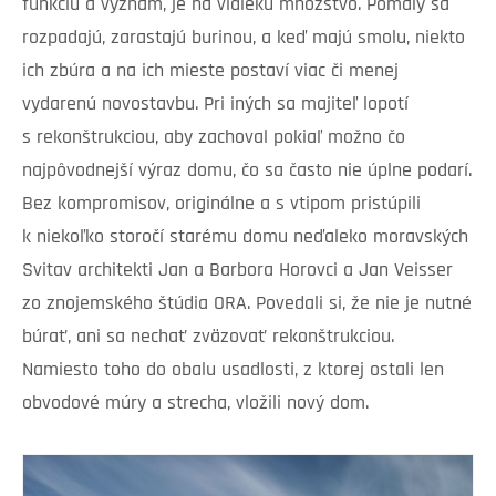
funkciu a význam, je na vidieku množstvo. Pomaly sa
rozpadajú, zarastajú burinou, a keď majú smolu, niekto
ich zbúra a na ich mieste postaví viac či menej
vydarenú novostavbu. Pri iných sa majiteľ lopotí
s rekonštrukciou, aby zachoval pokiaľ možno čo
najpôvodnejší výraz domu, čo sa často nie úplne podarí.
Bez kompromisov, originálne a s vtipom pristúpili
k niekoľko storočí starému domu neďaleko moravských
Svitav architekti Jan a Barbora Horovci a Jan Veisser
zo znojemského štúdia ORA. Povedali si, že nie je nutné
búrať, ani sa nechať zväzovať rekonštrukciou.
Namiesto toho do obalu usadlosti, z ktorej ostali len
obvodové múry a strecha, vložili nový dom.