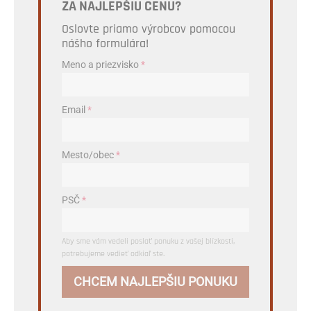
ZA NAJLEPŠIU CENU?
Oslovte priamo výrobcov pomocou
nášho formulára!
Meno a priezvisko
*
Email
*
Mesto/obec
*
PSČ
*
Aby sme vám vedeli poslať ponuku z vašej blízkosti,
potrebujeme vedieť odkiaľ ste.
CHCEM NAJLEPŠIU PONUKU