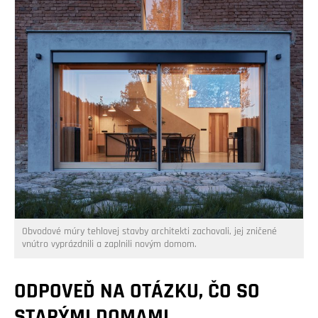
Obvodové múry tehlovej stavby architekti zachovali, jej zničené
vnútro vyprázdnili a zaplnili novým domom.
ODPOVEĎ NA OTÁZKU, ČO SO
STARÝMI DOMAMI