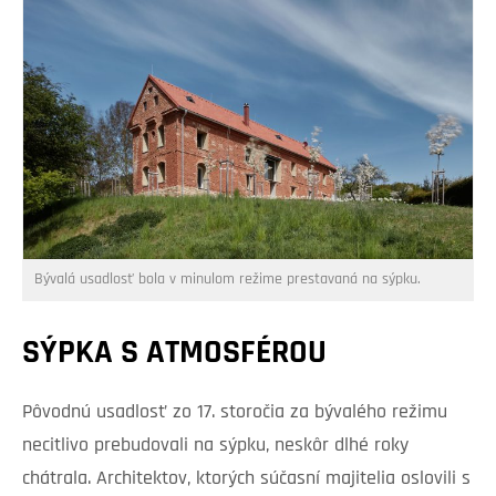
Bývalá usadlosť bola v minulom režime prestavaná na sýpku.
SÝPKA S ATMOSFÉROU
Pôvodnú usadlosť zo 17. storočia za bývalého režimu
necitlivo prebudovali na sýpku, neskôr dlhé roky
chátrala. Architektov, ktorých súčasní majitelia oslovili s