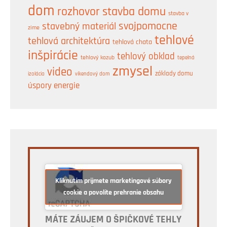
dom
rozhovor
stavba domu
stavba v
svojpomocne
stavebný materiál
zime
tehlové
tehlová architektúra
tehlová chata
inšpirácie
tehlový obklad
tehlový kozub
tepelná
zmysel
video
základy domu
izolácia
víkendový dom
úspory energie
Kliknutím prijmete marketingové súbory
cookie a povolíte prehranie obsahu
MÁTE ZÁUJEM O ŠPIČKOVÉ TEHLY