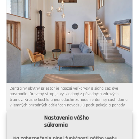
Centrálny obytný priestor je naozaj veľkorysý a siaha cez dve
poschodia. Drevený strop je vyskladaný z pôvodných zdravých
trámov. Krásne kachle a jednoduché zariadenie dennej časti domu
v jemných prírodných odtieňoch navodzujú pocit pokoja a pohody.
Nastavenia vášho
súkromia
NEHNUTEĽNOSŤ
Na zabezpečenie plnej funkčnosti nášho webu,