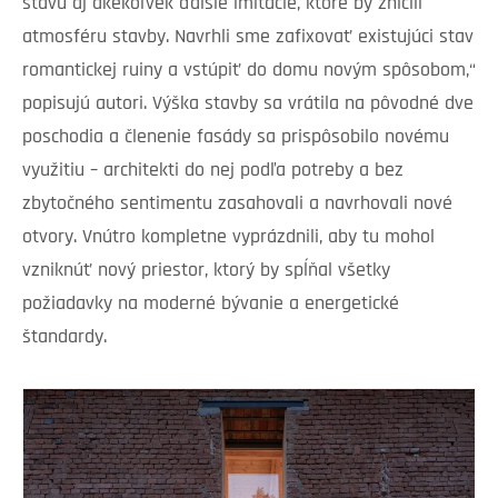
stavu aj akékoľvek ďalšie imitácie, ktoré by zničili
atmosféru stavby. Navrhli sme zafixovať existujúci stav
romantickej ruiny a vstúpiť do domu novým spôsobom,“
popisujú autori. Výška stavby sa vrátila na pôvodné dve
poschodia a členenie fasády sa prispôsobilo novému
využitiu – architekti do nej podľa potreby a bez
zbytočného sentimentu zasahovali a navrhovali nové
otvory. Vnútro kompletne vyprázdnili, aby tu mohol
vzniknúť nový priestor, ktorý by spĺňal všetky
požiadavky na moderné bývanie a energetické
štandardy.