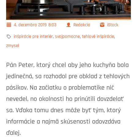
4. decembra 2019
8:03
Redakcia
iStock
inšpirácie pre interiér
,
svojpomocne
,
tehlové inšpirácie
,
zmysel
Pán Peter, ktorý chcel aby jeho kuchyňa bola
jedinečná, sa rozhodol pre obklad z tehlových
pásikov. Na začiatku o problematike nič
nevedel, no okolnosti ho prinútili dovzdelať
sa. Vďaka tomu dnes môže byť tým, ktorý
informácie a najmä skúsenosti odovzdáva
ďalej.