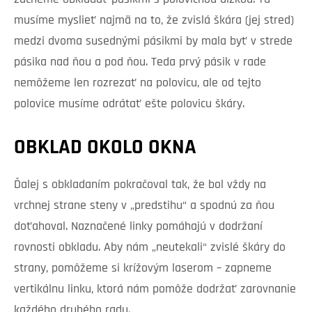
musíme myslieť najmä na to, že zvislá škára (jej stred)
medzi dvoma susednými pásikmi by mala byť v strede
pásika nad ňou a pod ňou. Teda prvý pásik v rade
nemôžeme len rozrezať na polovicu, ale od tejto
polovice musíme odrátať ešte polovicu škáry.
OBKLAD OKOLO OKNA
Ďalej s obkladaním pokračoval tak, že bol vždy na
vrchnej strane steny v „predstihu“ a spodnú za ňou
doťahoval. Naznačené linky pomáhajú v dodržaní
rovnosti obkladu. Aby nám „neutekali“ zvislé škáry do
strany, pomôžeme si krížovým laserom – zapneme
vertikálnu linku, ktorá nám pomôže dodržať zarovnanie
každého druhého radu.