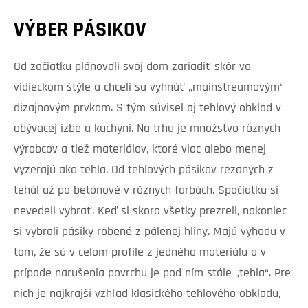
VÝBER PÁSIKOV
Od začiatku plánovali svoj dom zariadiť skôr vo
vidieckom štýle a chceli sa vyhnúť „mainstreamovým“
dizajnovým prvkom. S tým súvisel aj tehlový obklad v
obývacej izbe a kuchyni. Na trhu je množstvo rôznych
výrobcov a tiež materiálov, ktoré viac alebo menej
vyzerajú ako tehla. Od tehlových pásikov rezaných z
tehál až po betónové v rôznych farbách. Spočiatku si
nevedeli vybrať. Keď si skoro všetky prezreli, nakoniec
si vybrali pásiky robené z pálenej hliny. Majú výhodu v
tom, že sú v celom profile z jedného materiálu a v
prípade narušenia povrchu je pod ním stále „tehla“. Pre
nich je najkrajší vzhľad klasického tehlového obkladu,