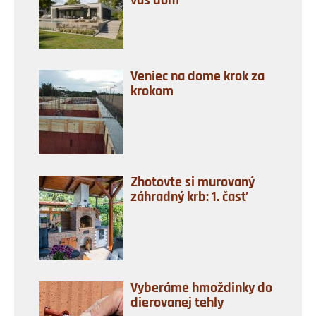
váš dom
Veniec na dome krok za
krokom
Zhotovte si murovaný
záhradný krb: 1. časť
Vyberáme hmoždinky do
dierovanej tehly