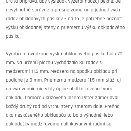
určitá príprava, aby výsledok vyzeral naozaj pekne. Je
nevyhnutné správne a presné zameranie jednotlivých
radov obkladových pásikov – na to je potrebné poznať
výšku obkladanej steny a priemernú výšku obkladového
pásika.
Výrobcom uvádzaná výška obkladového pásika bola 70
mm. Na určenú plochu vychádzalo 30 radov s
medzerami 11,5 mm. Medzera na spodku obkladu pri
podlahe je 9 mm. Priemerná medzera 11,5 mm slúži aj
na vyrovnanie nie vždy úplne obdĺžnikového tvaru
obkladu. Pomocou krížového lasera Peter zameriaval
každý druhý rad od vrchu steny smerom dole. Preňho
ako neskúseného obkladača to bolo výhodné, lebo
obkladačky medzi dvoma nalinkovanými radmi sa