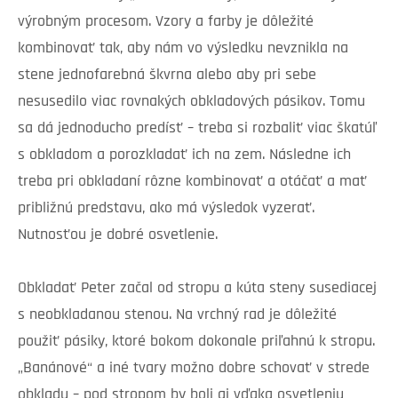
výrobným procesom. Vzory a farby je dôležité
kombinovať tak, aby nám vo výsledku nevznikla na
stene jednofarebná škvrna alebo aby pri sebe
nesusedilo viac rovnakých obkladových pásikov. Tomu
sa dá jednoducho predísť – treba si rozbaliť viac škatúľ
s obkladom a porozkladať ich na zem. Následne ich
treba pri obkladaní rôzne kombinovať a otáčať a mať
približnú predstavu, ako má výsledok vyzerať.
Nutnosťou je dobré osvetlenie.
Obkladať Peter začal od stropu a kúta steny susediacej
s neobkladanou stenou. Na vrchný rad je dôležité
použiť pásiky, ktoré bokom dokonale priľahnú k stropu.
„Banánové“ a iné tvary možno dobre schovať v strede
obkladu – pod stropom by boli aj vďaka osvetleniu