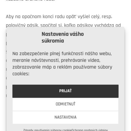
Aby na opačnom konci radu opäť vyšiel celý, resp.
polovičný pásik, spočítal si, koľko pásikov vychádza od
Nastavenia vášho
prekladu nad oknom do konca radu. Ak to nevychádzalo
súkromia
presne (čo nevychádzalo), tak rozdiel dorovnal
skrátením viacerých pásikov o malú dĺžku. Jeden
Na zabezpečenie plnej funkčnosti nášho webu,
meranie návštevnosti, prehrávanie videa,
centimeter si nikto nevšimne. Peter túto úpravu riešil
zobrazovanie máp a reklám používame súbory
nad oknom, kde sú len dva rady obkladu. Predtým však
cookies:
obložil druhú stranu steny. Tehličky nad oknom som
potom dopasoval tak, aby pekne a a nie rušivo
PRIJAŤ
nadväzovali.
ODMIETNUŤ
Share on Facebook
NASTAVENIA
Zásady používania súborov cookie
Ochrana osobných údajov