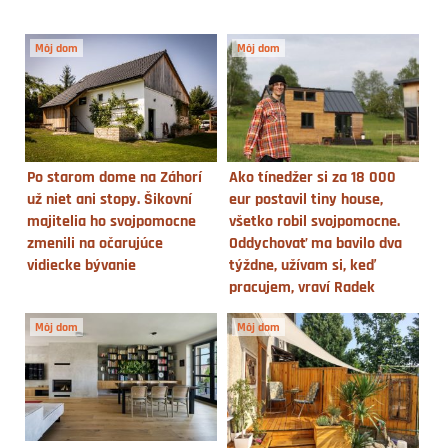
Môj dom
Môj dom
Po starom dome na Záhorí
Ako tínedžer si za 18 000
už niet ani stopy. Šikovní
eur postavil tiny house,
majitelia ho svojpomocne
všetko robil svojpomocne.
zmenili na očarujúce
Oddychovať ma bavilo dva
vidiecke bývanie
týždne, užívam si, keď
pracujem, vraví Radek
Môj dom
Môj dom