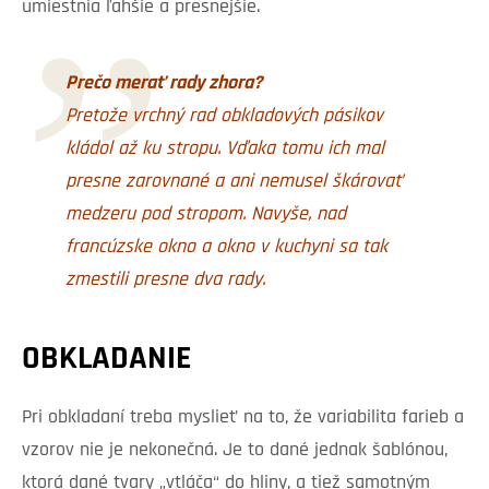
umiestnia ľahšie a presnejšie.
Prečo merať rady zhora?
Pretože vrchný rad obkladových pásikov
kládol až ku stropu. Vďaka tomu ich mal
presne zarovnané a ani nemusel škárovať
medzeru pod stropom. Navyše, nad
francúzske okno a okno v kuchyni sa tak
zmestili presne dva rady.
OBKLADANIE
Pri obkladaní treba myslieť na to, že variabilita farieb a
vzorov nie je nekonečná. Je to dané jednak šablónou,
ktorá dané tvary „vtláča“ do hliny, a tiež samotným