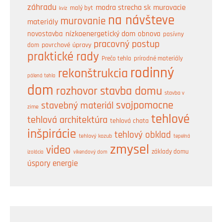
záhradu
modra strecha sk
murovacie
malý byt
kvíz
na návšteve
murovanie
materiály
nízkoenergetický dom
obnova
novostavba
pasívny
pracovný postup
dom
povrchové úpravy
praktické rady
prírodné materiály
Prečo tehla
rodinný
rekonštrukcia
pálená tehla
dom
rozhovor
stavba domu
stavba v
svojpomocne
stavebný materiál
zime
tehlové
tehlová architektúra
tehlová chata
inšpirácie
tehlový obklad
tehlový kozub
tepelná
zmysel
video
základy domu
izolácia
víkendový dom
úspory energie