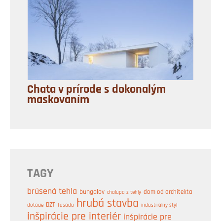
Chata v prírode s dokonalým
maskovaním
TAGY
brúsená tehla
bungalov
dom od architekta
chalupa z tehly
hrubá stavba
DZT
industriálny štýl
dotácie
fasáda
inšpirácie pre interiér
inšpirácie pre