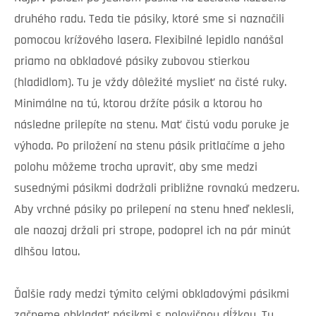
druhého radu. Teda tie pásiky, ktoré sme si naznačili
pomocou krížového lasera. Flexibilné lepidlo nanášal
priamo na obkladové pásiky zubovou stierkou
(hladidlom). Tu je vždy dôležité myslieť na čisté ruky.
Minimálne na tú, ktorou držíte pásik a ktorou ho
následne prilepíte na stenu. Mať čistú vodu poruke je
výhoda. Po priložení na stenu pásik pritlačíme a jeho
polohu môžeme trocha upraviť, aby sme medzi
susednými pásikmi dodržali približne rovnakú medzeru.
Aby vrchné pásiky po prilepení na stenu hneď neklesli,
ale naozaj držali pri strope, podoprel ich na pár minút
dlhšou latou.
Ďalšie rady medzi týmito celými obkladovými pásikmi
začneme obkladať pásikmi s polovičnou dĺžkou. Tu