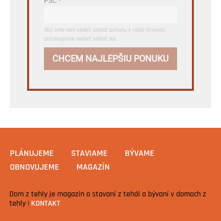
PSČ
*
Aby sme vám vedeli poslať ponuku z vašej blízkosti,
potrebujeme vedieť odkiaľ ste.
CHCEM NAJLEPŠIU PONUKU
PLÁNUJEME
STAVIAME
BÝVAME
OBNOVUJEME
MAGAZÍN
Dom z tehly je magazín o stavaní z tehál a bývaní v domoch z
tehly |
KONTAKT