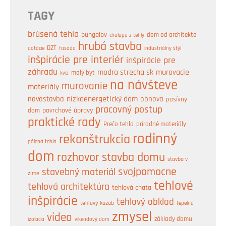
TAGY
brúsená tehla
bungalov
dom od architekta
chalupa z tehly
hrubá stavba
DZT
industriálny štýl
dotácie
fasáda
inšpirácie pre interiér
inšpirácie pre
záhradu
modra strecha sk
murovacie
malý byt
kvíz
na návšteve
murovanie
materiály
nízkoenergetický dom
obnova
novostavba
pasívny
pracovný postup
dom
povrchové úpravy
praktické rady
prírodné materiály
Prečo tehla
rodinný
rekonštrukcia
pálená tehla
dom
rozhovor
stavba domu
stavba v
svojpomocne
stavebný materiál
zime
tehlové
tehlová architektúra
tehlová chata
inšpirácie
tehlový obklad
tehlový kozub
tepelná
zmysel
video
základy domu
izolácia
víkendový dom