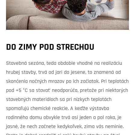
DO ZIMY POD STRECHOU
Stavebná sezóna, teda obdobie vhodné na realizáciu
hrubej stavby, trvá od jari do jesene, to znamená od
skončenia nočných mrazov po ich začiatok. Pri teplotách
pod +5 °C sa stavať neodporúča, pretože pri niektorých
stavebných materiáloch sa pri nízkych teplotách
spomaľujú chemické reakcie. A keďže výstavba
rodinného domu obvykle trvá asi jeden a pol roka, je
jasné, že nech začnete kedykoľvek, zima vás neminie.