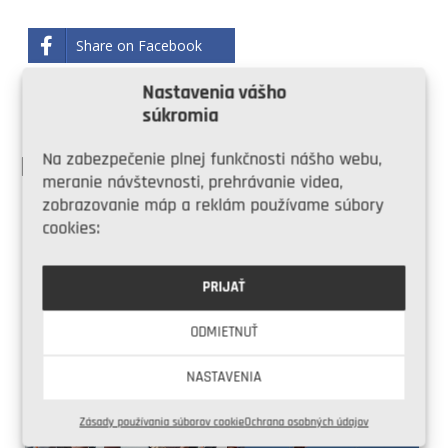
Share on Facebook
Nastavenia vášho
Share on Twitter
súkromia
Na zabezpečenie plnej funkčnosti nášho webu,
PODOBNÉ ČLÁNKY
meranie návštevnosti, prehrávanie videa,
zobrazovanie máp a reklám používame súbory
cookies:
PRIJAŤ
ODMIETNUŤ
Nemáte kanalizáciu na
Chýbajúca kanalizácia na
NASTAVENIA
pozemku? Vyrieši to čistička
pozemku: Kedy je vhodná
odpadových vôd
žumpa?
Zásady používania súborov cookie
Ochrana osobných údajov