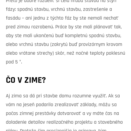
Preto je dobré rozdeliť si celú hrubú stavbu na štyri
fázy: spodnú stavbu, vrchnú stavbu, zastrešenie a
fasádu – ani jednu z týchto fáz by ste nemali nechať
pred zimou rozrobenú. Práce by ste mali plánovať tak,
aby ste mali ukončenú buď kompletnú spodnú stavbu,
alebo vrchnú stavbu (zakrytú buď provizórnym krovom
alebo vrátane strechy) skôr, než nočné teploty poklesnú
pod 5 °.
ČO V ZIME?
Aj zima sa dá pri stavbe domu rozumne využiť. Ak sa
vám na jeseň podarilo zrealizovať základy, môžu sa
počas zimnej prestávky dotvarovať a vy máte čas na
doladenie detailov realizačného projektu a stavebného