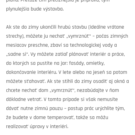
plánu. Pretože čím precíznejšia je príprava, tým
plynulejšia bude výstavba.
Ak ste do zimy ukončili hrubú stavbu (ideálne vrátane
strechy), môžete ju nechať „vymrznúť“ – počas zimných
mesiacov preschne, zbaví sa technologickej vody a
„sadne si“. Vy môžete zatiaľ plánovať interiér a práce,
do ktorých sa pustíte na jar: fasády, omietky,
dokončovanie interiéru. V lete alebo na jeseň sa potom
môžete sťahovať. Ak ste stihli do zimy osadiť aj okná a
chcete nechať dom „vymrznúť“, nezabúdajte v ňom
dôkladne vetrať. V tomto prípade si však nemusíte
dávať nutne zimnú pauzu – postup prác urýchlite tým,
že budete v dome temperovať, takže sa môžu
realizovať úpravy v interiéri.