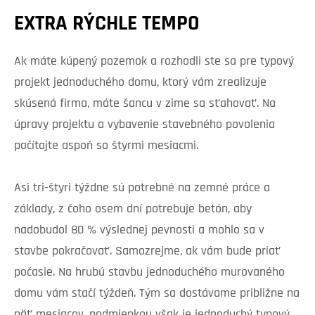
EXTRA RÝCHLE TEMPO
Ak máte kúpený pozemok a rozhodli ste sa pre typový
projekt jednoduchého domu, ktorý vám zrealizuje
skúsená firma, máte šancu v zime sa sťahovať. Na
úpravy projektu a vybavenie stavebného povolenia
počítajte aspoň so štyrmi mesiacmi.
Asi tri-štyri týždne sú potrebné na zemné práce a
základy, z čoho osem dní potrebuje betón, aby
nadobudol 80 % výslednej pevnosti a mohlo sa v
stavbe pokračovať. Samozrejme, ak vám bude priať
počasie. Na hrubú stavbu jednoduchého murovaného
domu vám stačí týždeň. Tým sa dostávame približne na
päť mesiacov, podmienkou však je jednoduchý typový