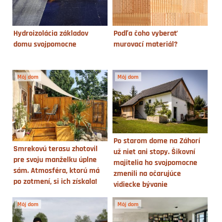
Hydroizolácia základov
Podľa čoho vyberať
domu svojpomocne
murovací materiál?
Môj dom
Môj dom
Po starom dome na Záhorí
Smrekovú terasu zhotovil
už niet ani stopy. Šikovní
pre svoju manželku úplne
majitelia ho svojpomocne
sám. Atmosféra, ktorú má
zmenili na očarujúce
po zotmení, si ich získala!
vidiecke bývanie
Môj dom
Môj dom