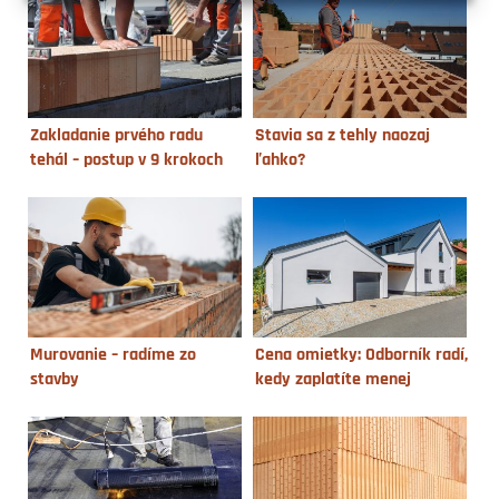
Zakladanie prvého radu
Stavia sa z tehly naozaj
tehál – postup v 9 krokoch
ľahko?
Murovanie – radíme zo
Cena omietky: Odborník radí,
stavby
kedy zaplatíte menej