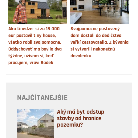
Ako tínedžer si za 18 000
Svojpomocne postavený
eur postavil tiny house,
dom dostali do dedičstva
všetko robil svojpomocne.
veľkí cestovatelia. Z bývania
Oddychovať ma bavilo dva
si vytvorili nekonečnú
týždne, užívam si, keď
dovolenku
pracujem, vraví Radek
NAJČÍTANEJŠIE
Aký má byť odstup
stavby od hranice
pozemku?