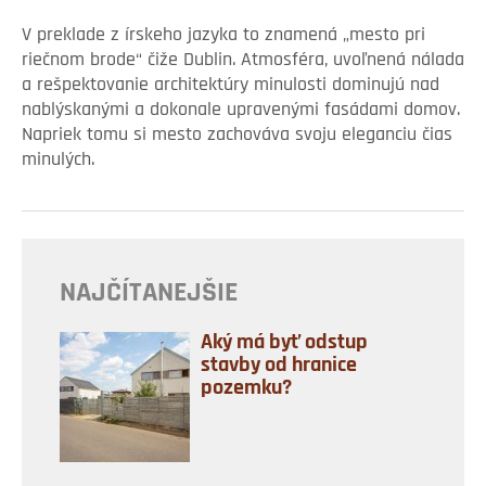
V preklade z írskeho jazyka to znamená „mesto pri
riečnom brode“ čiže Dublin. Atmosféra, uvoľnená nálada
a rešpektovanie architektúry minulosti dominujú nad
nablýskanými a dokonale upravenými fasádami domov.
Napriek tomu si mesto zachováva svoju eleganciu čias
minulých.
NAJČÍTANEJŠIE
Aký má byť odstup
stavby od hranice
pozemku?