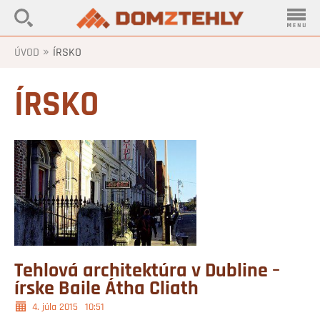
»
ÚVOD
ÍRSKO
ÍRSKO
Tehlová architektúra v Dubline –
írske Baile Átha Cliath
4. júla 2015
10:51