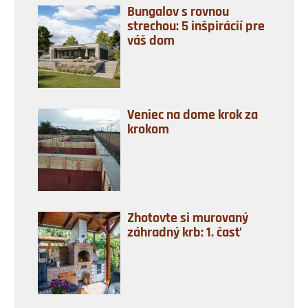
Bungalov s rovnou
strechou: 5 inšpirácií pre
váš dom
Veniec na dome krok za
krokom
Zhotovte si murovaný
záhradný krb: 1. časť