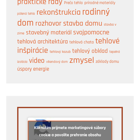
praktické rady
prírodné materiály
Prečo tehla
rodinný
rekonštrukcia
pálená tehla
dom
rozhovor
stavba domu
stavba v
svojpomocne
stavebný materiál
zime
tehlové
tehlová architektúra
tehlová chata
inšpirácie
tehlový obklad
tehlový kozub
tepelná
zmysel
video
základy domu
izolácia
víkendový dom
úspory energie
Kliknutím prijmete marketingové súbory
cookie a povolíte prehranie obsahu