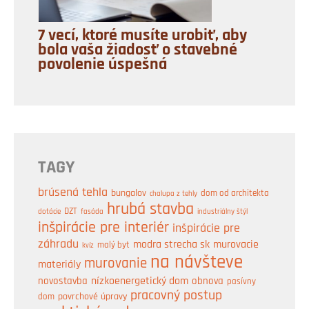
7 vecí, ktoré musíte urobiť, aby
bola vaša žiadosť o stavebné
povolenie úspešná
TAGY
brúsená tehla
bungalov
dom od architekta
chalupa z tehly
hrubá stavba
DZT
industriálny štýl
dotácie
fasáda
inšpirácie pre interiér
inšpirácie pre
záhradu
modra strecha sk
murovacie
malý byt
kvíz
na návšteve
murovanie
materiály
nízkoenergetický dom
obnova
novostavba
pasívny
pracovný postup
dom
povrchové úpravy