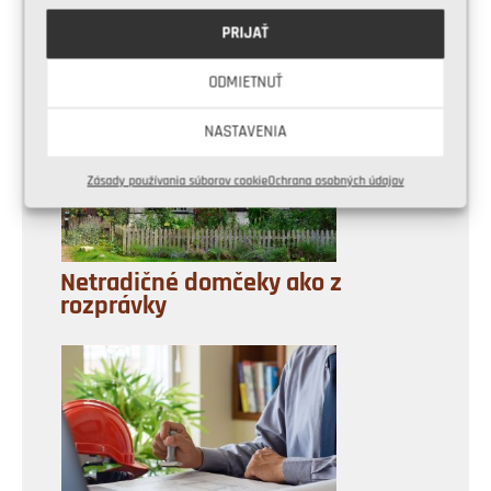
PRIJAŤ
Rekonštrukcia bytu za dva týždne
ODMIETNUŤ
NASTAVENIA
Zásady používania súborov cookie
Ochrana osobných údajov
Netradičné domčeky ako z
rozprávky