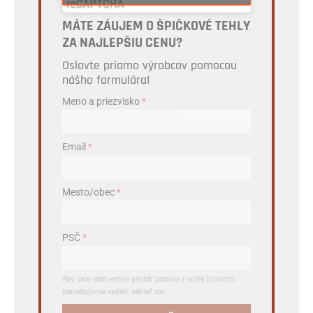
MÁTE ZÁUJEM O ŠPIČKOVÉ TEHLY
ZA NAJLEPŠIU CENU?
Oslovte priamo výrobcov pomocou
nášho formulára!
Meno a priezvisko
*
Email
*
Mesto/obec
*
PSČ
*
Aby sme vám vedeli poslať ponuku z vašej blízkosti,
potrebujeme vedieť odkiaľ ste.