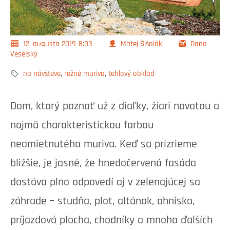
12. augusta 2019
8:03
Matej Šišolák
Dano
Veselský
na návšteve
,
režné murivo
,
tehlový obklad
Dom, ktorý poznať už z diaľky, žiari novotou a
najmä charakteristickou farbou
neomietnutého muriva. Keď sa prizrieme
bližšie, je jasné, že hnedočervená fasáda
dostáva plno odpovedí aj v zelenajúcej sa
záhrade – studňa, plot, altánok, ohnisko,
príjazdová plocha, chodníky a mnoho ďalších