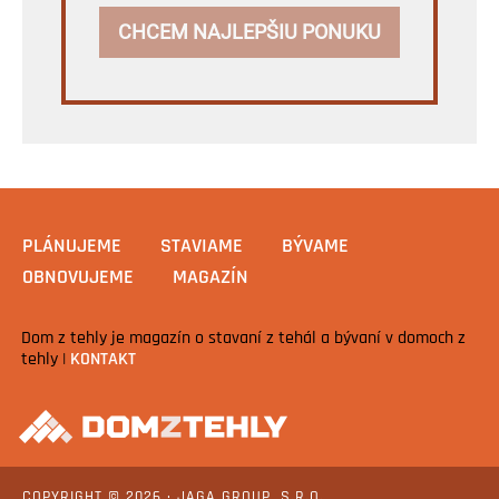
CHCEM NAJLEPŠIU PONUKU
PLÁNUJEME
STAVIAME
BÝVAME
OBNOVUJEME
MAGAZÍN
Dom z tehly je magazín o stavaní z tehál a bývaní v domoch z
tehly |
KONTAKT
COPYRIGHT © 2026 · JAGA GROUP, S.R.O.