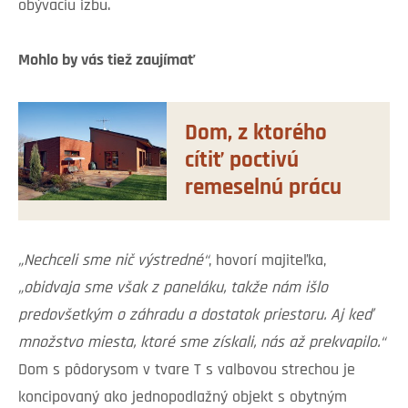
obývaciu izbu.
Mohlo by vás tiež zaujímať
Dom, z ktorého
cítiť poctivú
remeselnú prácu
„Nechceli sme nič výstredné“
, hovorí majiteľka,
„obidvaja sme však z paneláku, takže nám išlo
predovšetkým o záhradu a dostatok priestoru. Aj keď
množstvo miesta, ktoré sme získali, nás až prekvapilo.“
Dom s pôdorysom v tvare T s valbovou strechou je
koncipovaný ako jednopodlažný objekt s obytným