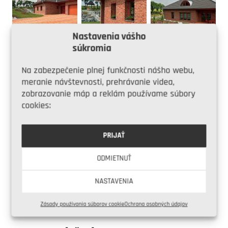
Nastavenia vášho
súkromia
Na zabezpečenie plnej funkčnosti nášho webu,
7 obrázkov v
meranie návštevnosti, prehrávanie videa,
galérii
zobrazovanie máp a reklám používame súbory
cookies:
PRIJAŤ
ODMIETNUŤ
Share on Facebook
NASTAVENIA
Share on Twitter
Zásady používania súborov cookie
Ochrana osobných údajov