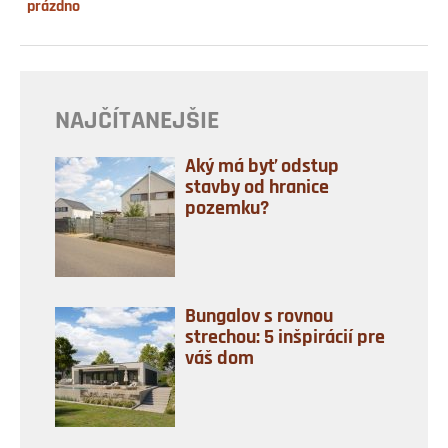
prázdno
NAJČÍTANEJŠIE
Aký má byť odstup
stavby od hranice
pozemku?
Bungalov s rovnou
strechou: 5 inšpirácií pre
váš dom