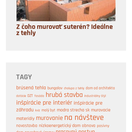
Z čoho murovať suterén? Ideálne
z tehly
TAGY
brúsená tehla
bungalov
dom od architekta
chalupa z tehly
hrubá stavba
DZT
industriálny štýl
dotácie
fasáda
inšpirácie pre interiér
inšpirácie pre
záhradu
modra strecha sk
murovacie
malý byt
kvíz
na návšteve
murovanie
materiály
nízkoenergetický dom
obnova
novostavba
pasívny