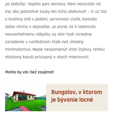
po babičke,“
dopĺňa pani domáca. Nám nezostalo nič
iné, ako jednotlivé kúsky len ticho obdivovať – či už išlo
o kvalitný stôl v jedálni, servírovací stolík, komodu
alebo vitrínu v obývačke. Je jasné, že k takémuto
neoceniteľnému nábytku sa skôr hodí striedme
zariadenie v rustikálnom štýle než chladný
minimalizmus. Nejde nespomenúť ešte štýlový, tehlou
obložený kozub prístupný o oboch miestností.
Mohlo by vás tiež zaujímať
Bungalov, v ktorom
je bývanie lacné