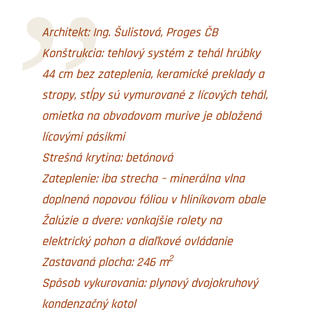
Architekt: Ing. Šulistová, Proges ČB
Konštrukcia: tehlový systém z tehál hrúbky
44 cm bez zateplenia, keramické preklady a
stropy, stĺpy sú vymurované z lícových tehál,
omietka na obvodovom murive je obložená
lícovými pásikmi
Strešná krytina: betónová
Zateplenie: iba strecha – minerálna vlna
doplnená nopovou fóliou v hliníkovom obale
Žalúzie a dvere: vonkajšie rolety na
elektrický pohon a diaľkové ovládanie
2
Zastavaná plocha: 246 m
Spôsob vykurovania: plynový dvojokruhový
kondenzačný kotol