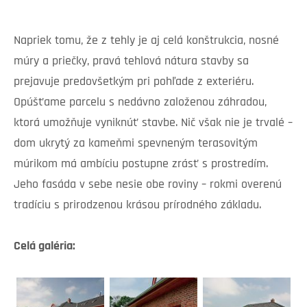
Napriek tomu, že z tehly je aj celá konštrukcia, nosné
múry a priečky, pravá tehlová nátura stavby sa
prejavuje predovšetkým pri pohľade z exteriéru.
Opúšťame parcelu s nedávno založenou záhradou,
ktorá umožňuje vyniknúť stavbe. Nič však nie je trvalé –
dom ukrytý za kameňmi spevneným terasovitým
múrikom má ambíciu postupne zrásť s prostredím.
Jeho fasáda v sebe nesie obe roviny – rokmi overenú
tradíciu s prirodzenou krásou prírodného základu.
Celá galéria: