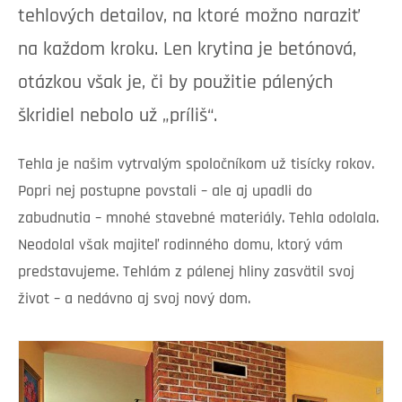
tehlových detailov, na ktoré možno naraziť
na každom kroku. Len krytina je betónová,
otázkou však je, či by použitie pálených
škridiel nebolo už „príliš“.
Tehla je našim vytrvalým spoločníkom už tisícky rokov.
Popri nej postupne povstali – ale aj upadli do
zabudnutia – mnohé stavebné materiály. Tehla odolala.
Neodolal však majiteľ rodinného domu, ktorý vám
predstavujeme. Tehlám z pálenej hliny zasvätil svoj
život – a nedávno aj svoj nový dom.