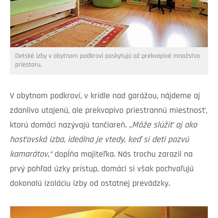
Detské izby v obytnom podkroví poskytujú až prekvapivé množstvo
priestoru.
V obytnom podkroví, v krídle nad garážou, nájdeme aj
zdanlivo utajenú, ale prekvapivo priestrannú miestnosť,
ktorú domáci nazývajú tančiareň.
„Môže slúžiť aj ako
hosťovská izba, ideálna je vtedy, keď si deti pozvú
kamarátov,“
dopĺňa majiteľka. Nás trochu zarazil na
prvý pohľad úzky prístup, domáci si však pochvaľujú
dokonalú izoláciu izby od ostatnej prevádzky.