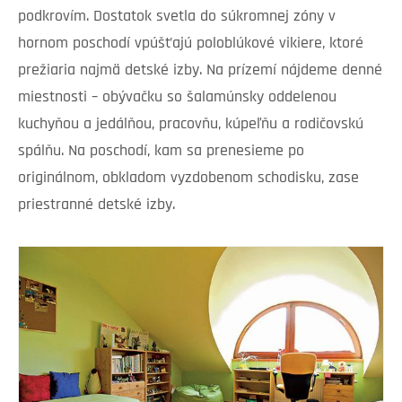
podkrovím. Dostatok svetla do súkromnej zóny v
hornom poschodí vpúšťajú poloblúkové vikiere, ktoré
prežiaria najmä detské izby. Na prízemí nájdeme denné
miestnosti – obývačku so šalamúnsky oddelenou
kuchyňou a jedálňou, pracovňu, kúpeľňu a rodičovskú
spálňu. Na poschodí, kam sa prenesieme po
originálnom, obkladom vyzdobenom schodisku, zase
priestranné detské izby.