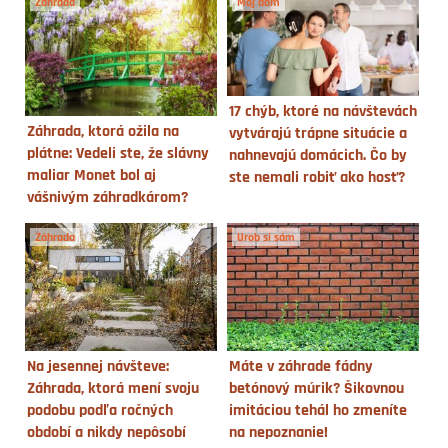
Záhrada
Môj dom
17 chýb, ktoré na návštevách
Záhrada, ktorá ožila na
vytvárajú trápne situácie a
plátne: Vedeli ste, že slávny
nahnevajú domácich. Čo by
maliar Monet bol aj
ste nemali robiť ako hosť?
vášnivým záhradkárom?
Záhrada
Urob si sám
Na jesennej návšteve:
Máte v záhrade fádny
Záhrada, ktorá mení svoju
betónový múrik? Šikovnou
podobu podľa ročných
imitáciou tehál ho zmeníte
období a nikdy nepôsobí
na nepoznanie!