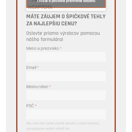
cookie a povolíte prehranie obsahu
MÁTE ZÁUJEM O ŠPIČKOVÉ TEHLY
ZA NAJLEPŠIU CENU?
Oslovte priamo výrobcov pomocou
nášho formulára!
Meno a priezvisko
*
Email
*
Mesto/obec
*
PSČ
*
Aby sme vám vedeli poslať ponuku z vašej blízkosti,
potrebujeme vedieť odkiaľ ste.