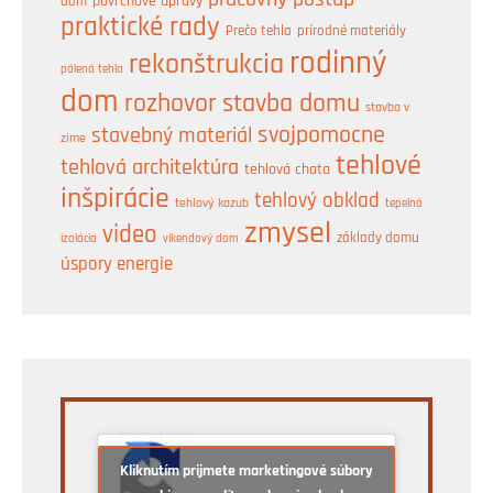
pracovný postup
dom
povrchové úpravy
praktické rady
prírodné materiály
Prečo tehla
rodinný
rekonštrukcia
pálená tehla
dom
rozhovor
stavba domu
stavba v
svojpomocne
stavebný materiál
zime
tehlové
tehlová architektúra
tehlová chata
inšpirácie
tehlový obklad
tehlový kozub
tepelná
zmysel
video
základy domu
izolácia
víkendový dom
úspory energie
Kliknutím prijmete marketingové súbory