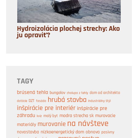
Hydroizolácia plochej strechy: Ako
ju opraviť?
TAGY
brúsená tehla
bungalov
dom od architekta
chalupa z tehly
hrubá stavba
DZT
industriálny štýl
dotácie
fasáda
inšpirácie pre interiér
inšpirácie pre
záhradu
modra strecha sk
murovacie
malý byt
kvíz
na návšteve
murovanie
materiály
nízkoenergetický dom
obnova
novostavba
pasívny