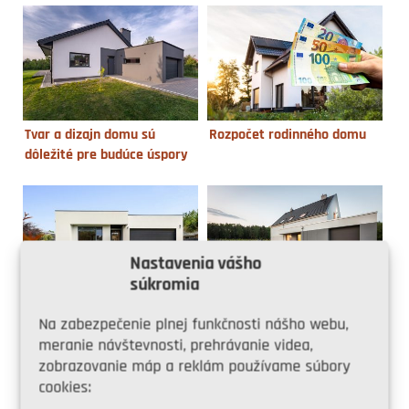
Tvar a dizajn domu sú
Rozpočet rodinného domu
dôležité pre budúce úspory
Nastavenia vášho
súkromia
Dom za cenu bytu
6 tipov, ako nepreplatiť pri
Na zabezpečenie plnej funkčnosti nášho webu,
stavbe domu
meranie návštevnosti, prehrávanie videa,
zobrazovanie máp a reklám používame súbory
cookies: