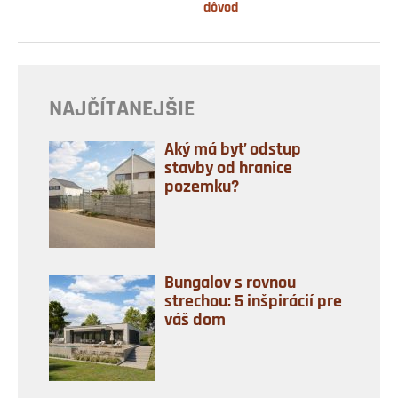
dôvod
NAJČÍTANEJŠIE
Aký má byť odstup
stavby od hranice
pozemku?
Bungalov s rovnou
strechou: 5 inšpirácií pre
váš dom