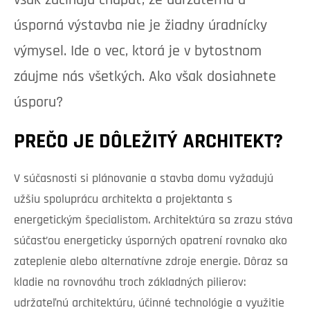
však začínajú chápať, že udržateľná a
úsporná výstavba nie je žiadny úradnícky
výmysel. Ide o vec, ktorá je v bytostnom
záujme nás všetkých. Ako však dosiahnete
úsporu?
PREČO JE DÔLEŽITÝ ARCHITEKT?
V súčasnosti si plánovanie a stavba domu vyžadujú
užšiu spoluprácu architekta a projektanta s
energetickým špecialistom. Architektúra sa zrazu stáva
súčasťou energeticky úsporných opatrení rovnako ako
zateplenie alebo alternatívne zdroje energie. Dôraz sa
kladie na rovnováhu troch základných pilierov:
udržateľnú architektúru, účinné technológie a využitie