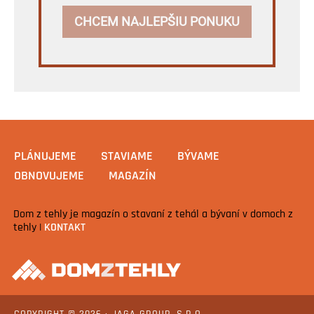
CHCEM NAJLEPŠIU PONUKU
PLÁNUJEME
STAVIAME
BÝVAME
OBNOVUJEME
MAGAZÍN
Dom z tehly je magazín o stavaní z tehál a bývaní v domoch z
tehly |
KONTAKT