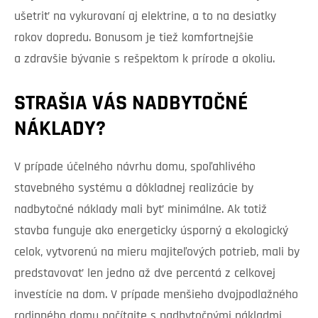
ušetriť na vykurovaní aj elektrine, a to na desiatky
rokov dopredu. Bonusom je tiež komfortnejšie
a zdravšie bývanie s rešpektom k prírode a okoliu.
STRAŠIA VÁS NADBYTOČNÉ
NÁKLADY?
V prípade účelného návrhu domu, spoľahlivého
stavebného systému a dôkladnej realizácie by
nadbytočné náklady mali byť minimálne. Ak totiž
stavba funguje ako energeticky úsporný a ekologický
celok, vytvorenú na mieru majiteľových potrieb, mali by
predstavovať len jedno až dve percentá z celkovej
investície na dom. V prípade menšieho dvojpodlažného
rodinného domu počítajte s nadbytočnými nákladmi