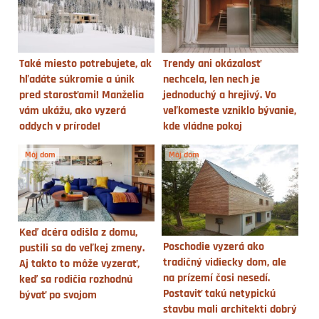
Také miesto potrebujete, ak
Trendy ani okázalosť
hľadáte súkromie a únik
nechcela, len nech je
pred starosťami! Manželia
jednoduchý a hrejivý. Vo
vám ukážu, ako vyzerá
veľkomeste vzniklo bývanie,
oddych v prírode!
kde vládne pokoj
Môj dom
Môj dom
Keď dcéra odišla z domu,
Poschodie vyzerá ako
pustili sa do veľkej zmeny.
tradičný vidiecky dom, ale
Aj takto to môže vyzerať,
na prízemí čosi nesedí.
keď sa rodičia rozhodnú
Postaviť takú netypickú
bývať po svojom
stavbu mali architekti dobrý