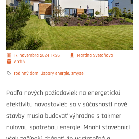
17. novembra 2024
17:26
Martina Svetoňová
Archív
rodinný dom
,
úspory energie
,
zmysel
Podľa nových požiadaviek na energetickú
efektivitu novostavieb sa v súčasnosti nové
stavby musia budovať výhradne s takmer
nulovou spotrebou energie. Mnohí stavebníci