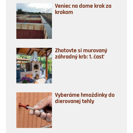
Veniec na dome krok za
krokom
Zhotovte si murovaný
záhradný krb: 1. časť
Vyberáme hmoždinky do
dierovanej tehly