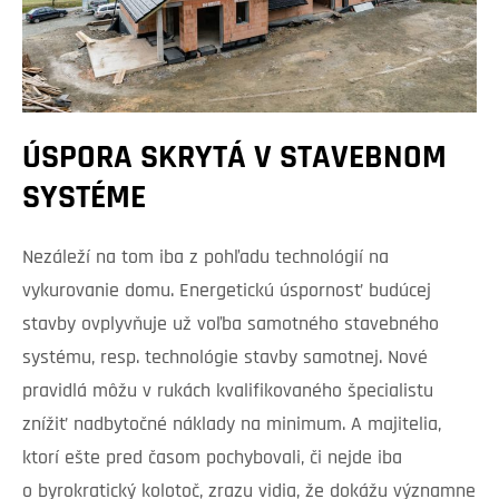
ÚSPORA SKRYTÁ V STAVEBNOM
SYSTÉME
Nezáleží na tom iba z pohľadu technológií na
vykurovanie domu. Energetickú úspornosť budúcej
stavby ovplyvňuje už voľba samotného stavebného
systému, resp. technológie stavby samotnej. Nové
pravidlá môžu v rukách kvalifikovaného špecialistu
znížiť nadbytočné náklady na minimum. A majitelia,
ktorí ešte pred časom pochybovali, či nejde iba
o byrokratický kolotoč, zrazu vidia, že dokážu významne