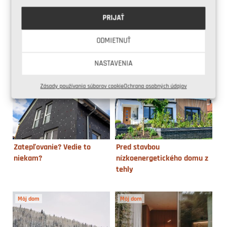
PRIJAŤ
ODMIETNUŤ
4 neoceniteľné rady pred
Výber pozemku na
stavbou domu
nízkoenergetický dom
NASTAVENIA
Zásady používania súborov cookie
Ochrana osobných údajov
Zatepľovanie? Vedie to
Pred stavbou
niekam?
nízkoenergetického domu z
tehly
Môj dom
Môj dom