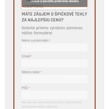
cookie a povolíte prehranie obsahu
MÁTE ZÁUJEM O ŠPIČKOVÉ TEHLY
ZA NAJLEPŠIU CENU?
Oslovte priamo výrobcov pomocou
nášho formulára!
Meno a priezvisko
*
Email
*
Mesto/obec
*
PSČ
*
Aby sme vám vedeli poslať ponuku z vašej blízkosti,
potrebujeme vedieť odkiaľ ste.