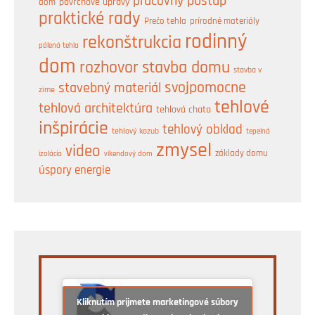
pracovný postup
dom
povrchové úpravy
praktické rady
prírodné materiály
Prečo tehla
rodinný
rekonštrukcia
pálená tehla
dom
rozhovor
stavba domu
stavba v
svojpomocne
stavebný materiál
zime
tehlové
tehlová architektúra
tehlová chata
inšpirácie
tehlový obklad
tehlový kozub
tepelná
zmysel
video
základy domu
izolácia
víkendový dom
úspory energie
Kliknutím prijmete marketingové súbory