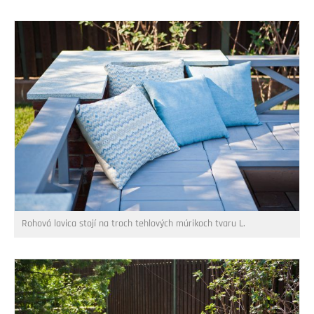
Rohová lavica stojí na troch tehlových múrikoch tvaru L.