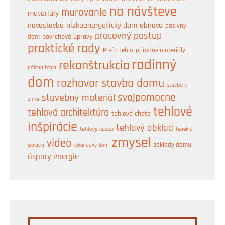
na návšteve
murovanie
materiály
nízkoenergetický dom
obnova
novostavba
pasívny
pracovný postup
dom
povrchové úpravy
praktické rady
prírodné materiály
Prečo tehla
rodinný
rekonštrukcia
pálená tehla
dom
rozhovor
stavba domu
stavba v
svojpomocne
stavebný materiál
zime
tehlové
tehlová architektúra
tehlová chata
inšpirácie
tehlový obklad
tehlový kozub
tepelná
zmysel
video
základy domu
izolácia
víkendový dom
úspory energie