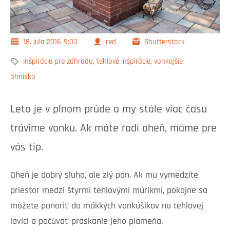
18. júla 2016
9:03
red
Shutterstock
inšpirácie pre záhradu
,
tehlové inšpirácie
,
vonkajšie
ohnisko
Leto je v plnom prúde a my stále viac času
trávime vonku. Ak máte radi oheň, máme pre
vás tip.
Oheň je dobrý sluha, ale zlý pán. Ak mu vymedzíte
priestor medzi štyrmi tehlovými múrikmi, pokojne sa
môžete ponoriť do mäkkých vankúšikov na tehlovej
lavici a počúvať praskanie jeho plameňa.