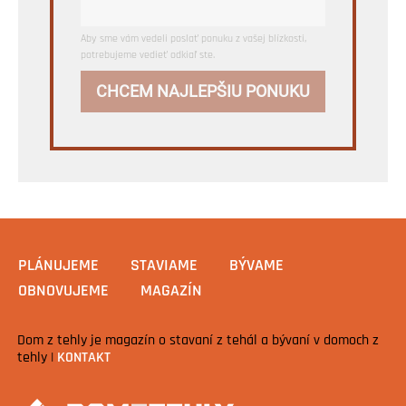
Aby sme vám vedeli poslať ponuku z vašej blízkosti,
potrebujeme vedieť odkiaľ ste.
CHCEM NAJLEPŠIU PONUKU
PLÁNUJEME
STAVIAME
BÝVAME
OBNOVUJEME
MAGAZÍN
Dom z tehly je magazín o stavaní z tehál a bývaní v domoch z
tehly |
KONTAKT