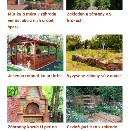
Múriky a múry v záhrade –
Zakladanie záhrady v 9
vieme, ako z nich urobiť
krokoch
šperk
Jesenná romantika pri krbe
Vyvýšené záhony sú v móde
Záhradný kozub či pec na
Osviežujúci tieň v záhrade