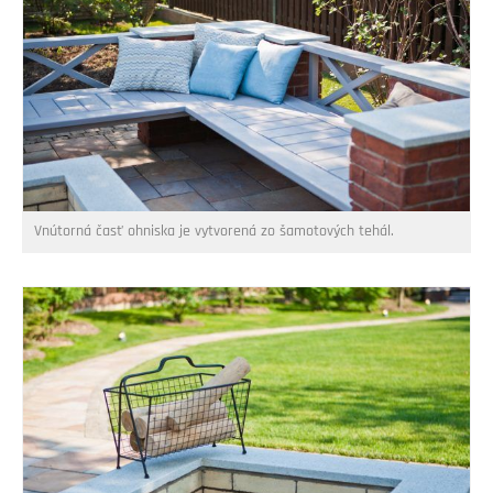
Vnútorná časť ohniska je vytvorená zo šamotových tehál.