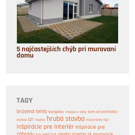
5 najčastejších chýb pri murovaní
domu
TAGY
brúsená tehla
bungalov
dom od architekta
chalupa z tehly
hrubá stavba
DZT
industriálny štýl
dotácie
fasáda
inšpirácie pre interiér
inšpirácie pre
záhradu
modra strecha sk
murovacie
malý byt
kvíz