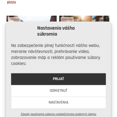
pizzu
Záhrada
Záhrada
Nastavenia vášho
súkromia
Na zabezpečenie plnej funkčnosti nášho webu,
meranie návštevnosti, prehrávanie videa,
Čím pri poľadovici nahradiť
Prvú májovú sobotu
zobrazovanie máp a reklám používame súbory
posypovú soľ?
oslavujeme Svetový deň
cookies:
nahých záhradkárov. Buďte
opatrní, má svoje nástrahy!
PRIJAŤ
Urob si sám
ASB.sk
ODMIETNUŤ
NASTAVENIA
Raz je nezrelé, no onedlho
Ďalšie vydanie magazínu
Zásady používania súborov cookie
Ochrana osobných údajov