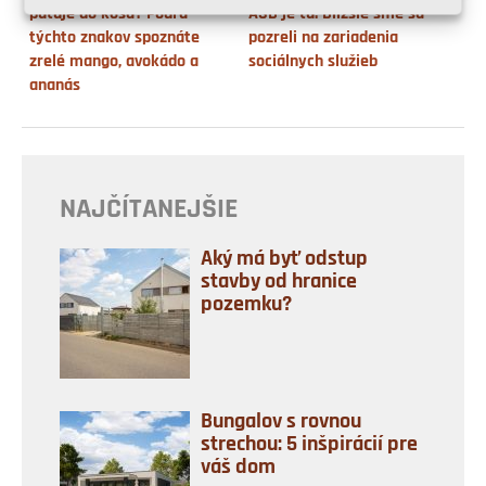
putuje do koša? Podľa
ASB je tu. Bližšie sme sa
týchto znakov spoznáte
pozreli na zariadenia
zrelé mango, avokádo a
sociálnych služieb
ananás
NAJČÍTANEJŠIE
Aký má byť odstup
stavby od hranice
pozemku?
Bungalov s rovnou
strechou: 5 inšpirácií pre
váš dom