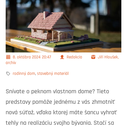
8. októbra 2024
20:47
Redakcia
Jiří Hloušek,
archív
rodinný dom
,
stavebný materiál
Snívate o peknom vlastnom dome? Tieto
predstavy pomôže jednému z vás zhmotniť
nová súťaž, vďaka ktorej máte šancu vyhrať
tehly na realizáciu svojho bývania. Stačí sa