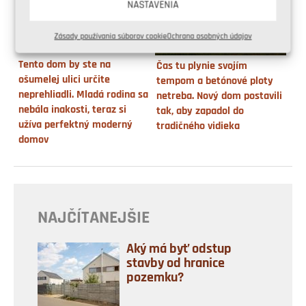
NASTAVENIA
Zásady používania súborov cookie
Ochrana osobných údajov
Tento dom by ste na
Čas tu plynie svojím
ošumelej ulici určite
tempom a betónové ploty
neprehliadli. Mladá rodina sa
netreba. Nový dom postavili
nebála inakosti, teraz si
tak, aby zapadol do
užíva perfektný moderný
tradičného vidieka
domov
NAJČÍTANEJŠIE
Aký má byť odstup
stavby od hranice
pozemku?