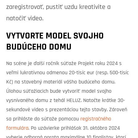
zaregistrovať, pustiť uzdu kreativite a
natočiť video.
VYTVORTE MODEL SVOJHO
BUDÚCEHO DOMU
Na scéne je ďalší ročník súťaže Projekt roku 2024 s
veľmi lukratívnou odmenou 20-tisíc eur (resp. 500-tisíc
Kč) na stavebný materiál vášho budúceho domu.
Úlohou súťažiacich bude vytvoriť model svojho
vysnívaného domu z tehál HELUZ. Natočte krátke 30-
sekundové video s prezentáciou tejto stavby. Zároveň
sa prihláste do súťaže pomocou
registračného
formulára
. Po uzávierke prihlášok 31. októbra 2024
vyberie odborná porota maximálne 10 finalistov, ktorí