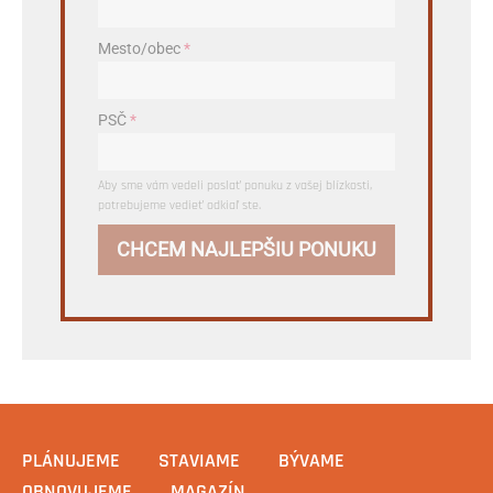
Mesto/obec
*
PSČ
*
Aby sme vám vedeli poslať ponuku z vašej blízkosti,
potrebujeme vedieť odkiaľ ste.
CHCEM NAJLEPŠIU PONUKU
PLÁNUJEME
STAVIAME
BÝVAME
OBNOVUJEME
MAGAZÍN