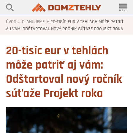
»
»
ÚVOD
PLÁNUJEME
20-TISÍC EUR V TEHLÁCH MÔŽE PATRIŤ
AJ VÁM: ODŠTARTOVAL NOVÝ ROČNÍK SÚŤAŽE PROJEKT ROKA
20-tisíc eur v tehlách
môže patriť aj vám:
Odštartoval nový ročník
súťaže Projekt roka