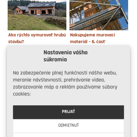
Ako rýchlo vymurovať hrubú
Nakupujeme murovací
stavbu?
materiál – 6. časť
Nastavenia vášho
súkromia
ASB.sk
Môj dom
Na zabezpečenie plnej funkčnosti nášho webu,
meranie návštevnosti, prehrávanie videa,
zobrazovanie máp a reklám používame súbory
cookies:
TOP 10 rodinných domov,
Dom X z betónu – španielska
chalúp a chát, ktoré sa vám
odpoveď na udržateľnosť
PRIJAŤ
v roku 2023 páčili najviac
ODMIETNUŤ
Môj dom
Môj dom