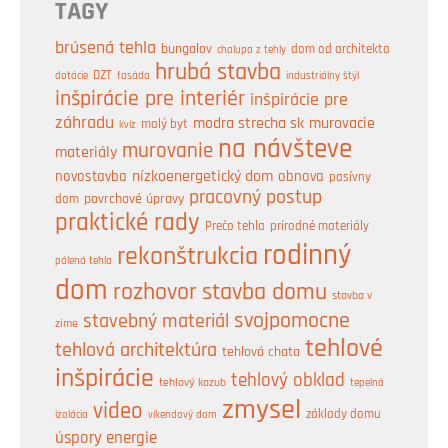
TAGY
brúsená tehla
bungalov
dom od architekta
chalupa z tehly
hrubá stavba
DZT
industriálny štýl
dotácie
fasáda
inšpirácie pre interiér
inšpirácie pre
záhradu
modra strecha sk
murovacie
malý byt
kvíz
na návšteve
murovanie
materiály
nízkoenergetický dom
obnova
novostavba
pasívny
pracovný postup
dom
povrchové úpravy
praktické rady
prírodné materiály
Prečo tehla
rodinný
rekonštrukcia
pálená tehla
dom
rozhovor
stavba domu
stavba v
svojpomocne
stavebný materiál
zime
tehlové
tehlová architektúra
tehlová chata
inšpirácie
tehlový obklad
tehlový kozub
tepelná
zmysel
video
základy domu
izolácia
víkendový dom
úspory energie