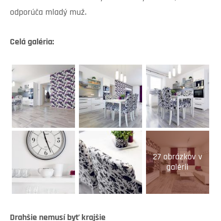
odporúča mladý muž.
Celá galéria:
27 obrázkov v
galérii
Drahšie nemusí byť krajšie