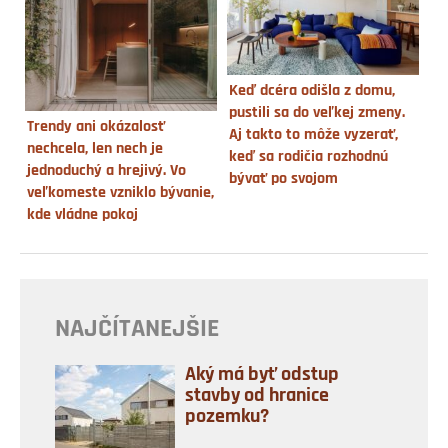
Keď dcéra odišla z domu,
pustili sa do veľkej zmeny.
Trendy ani okázalosť
Aj takto to môže vyzerať,
nechcela, len nech je
keď sa rodičia rozhodnú
jednoduchý a hrejivý. Vo
bývať po svojom
veľkomeste vzniklo bývanie,
kde vládne pokoj
NAJČÍTANEJŠIE
Aký má byť odstup
stavby od hranice
pozemku?