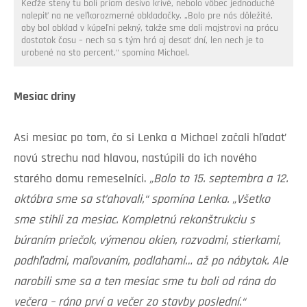
Keďže steny tu boli priam desivo krivé, nebolo vôbec jednoduché
nalepiť na ne veľkorozmerné obkladačky. „Bolo pre nás dôležité,
aby bol obklad v kúpeľni pekný, takže sme dali majstrovi na prácu
dostatok času – nech sa s tým hrá aj desať dní, len nech je to
urobené na sto percent,“ spomína Michael.
Mesiac driny
Asi mesiac po tom, čo si Lenka a Michael začali hľadať
novú strechu nad hlavou, nastúpili do ich nového
starého domu remeselníci.
„Bolo to 15. septembra a 12.
októbra sme sa sťahovali,“ spomína Lenka. „Všetko
sme stihli za mesiac. Kompletnú rekonštrukciu s
búraním priečok, výmenou okien, rozvodmi, stierkami,
podhľadmi, maľovaním, podlahami… až po nábytok. Ale
narobili sme sa a ten mesiac sme tu boli od rána do
večera – ráno prví a večer zo stavby poslední.“