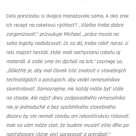
Celú prestavbu si dvojica manažovala sama. A ako znie
ich recept na raketovú rýchlosť?
„Všetko treba dobre
zorganizovať,“ prízvukuje Michael, „práce musia na
seba logicky nadväzovať, čo sa dá, treba robiť naraz. U
nás majstri nestáli, stále mali nachystanú robotu aj
materiál. A stále sme im dýchali na krk,“
zasmeje sa.
„Dôležité je, aby mal človek isté znalosti o stavebných
technológiách a postupoch, aby vedel remeselníkov
skontrolovať. Samozrejme, nie každý môže byť stále
na stavbe. Ale nájsť dnes zodpovedného remeselníka
nie je jednoduché a bez spoľahlivého stavebného
dozoru by ste nemali stavbu ani rekonštrukciu riskovať.
Inak sa vám môže stať, že budete musieť ešte dlho po
nasťahovaní rôzne veci opravovať a prerábať,“