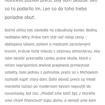
návštevu pozvali preto, aby vám ukázali, ako
sa to podarilo im. Len sa do toho treba
poriadne obuť.
Bočná ulička nás zaviedla na zabudnutý koniec dediny
neďaleko Nitry. Práve tam stál cieľ našej cesty –
obklopený lúkami, poľami a medzami zarastenými
krovím. Krásne tiché miesto s úžasnou atmosférou. Ako
nám neskôr prezradila Lenka, práve okolie, ktoré v
ničom nepripomína dnešné preplnené prímestské
satelity, bolo jednou z pohnútok, prečo sa s Michaelom
rozhodli kúpiť starý dom. Ďalší dôvod, prečo sa mladí
manželia túžiaci po modernom bývaní nepustili do
novostavby, bol čas:
„Predali sme totiž byt, z ktorého
sme chceli financovať kúpu domu, a nemali sme kam