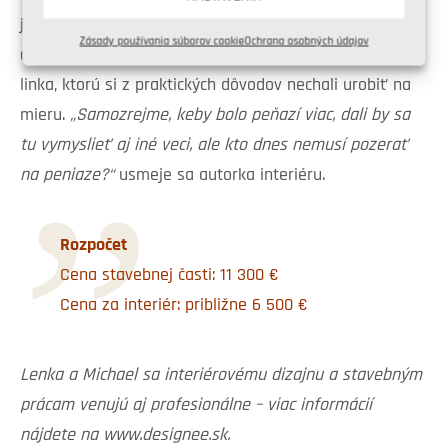
jedného štýlu a pekne zladiť farebnosť, nekupovali do
Zásady používania súborov cookie
Ochrana osobných údajov
domu drahé vybavenie. Výnimkou je len kuchynská
linka, ktorú si z praktických dôvodov nechali urobiť na
mieru.
„Samozrejme, keby bolo peňazí viac, dali by sa
tu vymyslieť aj iné veci, ale kto dnes nemusí pozerať
na peniaze?“
usmeje sa autorka interiéru.
Rozpočet
Cena stavebnej časti: 11 300 €
Cena za interiér: približne 6 500 €
Lenka a Michael sa interiérovému dizajnu a stavebným
prácam venujú aj profesionálne – viac informácií
nájdete na www.designee.sk.