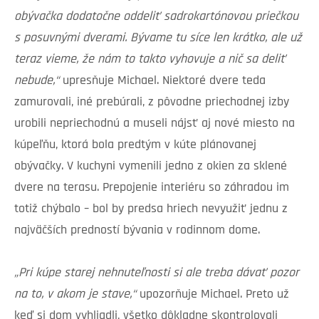
obývačka dodatočne oddeliť sadrokartónovou priečkou
s posuvnými dverami. Bývame tu síce len krátko, ale už
teraz vieme, že nám to takto vyhovuje a nič sa deliť
nebude,“
upresňuje Michael. Niektoré dvere teda
zamurovali, iné prebúrali, z pôvodne priechodnej izby
urobili nepriechodnú a museli nájsť aj nové miesto na
kúpeľňu, ktorá bola predtým v kúte plánovanej
obývačky. V kuchyni vymenili jedno z okien za sklené
dvere na terasu. Prepojenie interiéru so záhradou im
totiž chýbalo – bol by predsa hriech nevyužiť jednu z
najväčších predností bývania v rodinnom dome.
„Pri kúpe starej nehnuteľnosti si ale treba dávať pozor
na to, v akom je stave,“
upozorňuje Michael. Preto už
keď si dom vyhliadli, všetko dôkladne skontrolovali