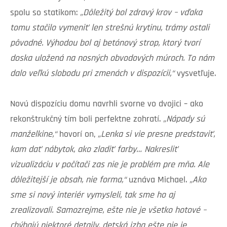
spolu so statikom:
„Dôležitý bol zdravý krov – vďaka
tomu stačilo vymeniť len strešnú krytinu, trámy ostali
pôvodné. Výhodou bol aj betónový strop, ktorý tvorí
doska uložená na nosných obvodových múroch. To nám
dalo veľkú slobodu pri zmenách v dispozícii,“
vysvetľuje.
Novú dispozíciu domu navrhli svorne vo dvojici – ako
rekonštrukčný tím boli perfektne zohratí.
„Nápady sú
manželkine,“
hovorí on,
„Lenka si vie presne predstaviť,
kam dať nábytok, ako zladiť farby… Nakresliť
vizualizáciu v počítači zas nie je problém pre mňa. Ale
dôležitejší je obsah, nie forma,“
uznáva Michael.
„Ako
sme si nový interiér vymysleli, tak sme ho aj
zrealizovali. Samozrejme, ešte nie je všetko hotové –
chýbajú niektoré detaily, detská izba ešte nie je