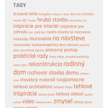
TAGY
brúsená tehla
bungalov
dom od architekta
chalupa z tehly
hrubá stavba
DZT
industriálny štýl
dotácie
fasáda
inšpirácie pre interiér
inšpirácie pre
záhradu
modra strecha sk
murovacie
malý byt
kvíz
na návšteve
murovanie
materiály
nízkoenergetický dom
obnova
novostavba
pasívny
pracovný postup
dom
povrchové úpravy
praktické rady
prírodné materiály
Prečo tehla
rodinný
rekonštrukcia
pálená tehla
dom
rozhovor
stavba domu
stavba v
svojpomocne
stavebný materiál
zime
tehlové
tehlová architektúra
tehlová chata
inšpirácie
tehlový obklad
tehlový kozub
tepelná
zmysel
video
základy domu
izolácia
víkendový dom