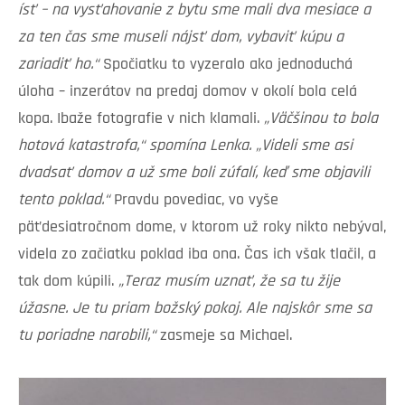
ísť – na vysťahovanie z bytu sme mali dva mesiace a
za ten čas sme museli nájsť dom, vybaviť kúpu a
zariadiť ho.“
Spočiatku to vyzeralo ako jednoduchá
úloha – inzerátov na predaj domov v okolí bola celá
kopa. Ibaže fotografie v nich klamali.
„Väčšinou to bola
hotová katastrofa,“ spomína Lenka. „Videli sme asi
dvadsať domov a už sme boli zúfalí, keď sme objavili
tento poklad.“
Pravdu povediac, vo vyše
päťdesiatročnom dome, v ktorom už roky nikto nebýval,
videla zo začiatku poklad iba ona. Čas ich však tlačil, a
tak dom kúpili.
„Teraz musím uznať, že sa tu žije
úžasne. Je tu priam božský pokoj. Ale najskôr sme sa
tu poriadne narobili,“
zasmeje sa Michael.