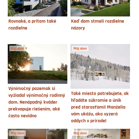
Rovnaké, a pritom také
Keď dom stmelí rozdielne
rozdielne
názory
Môj dom
Môj dom
Výnimočný pozemok si
Také miesto potrebujete, ak
vyžiadal výnimočný rodinný
hľadáte súkromie a únik
dom. Nenápadný kváder
pred starosťami! Manželia
prekvapuje riešením, aké
vám ukážu, ako vyzerá
často nevidno
oddych v prírode!
Môj dom
Môj dom