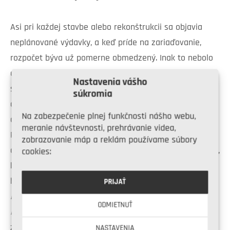
Asi pri každej stavbe alebo rekonštrukcii sa objavia
neplánované výdavky, a keď príde na zariaďovanie,
rozpočet býva už pomerne obmedzený. Inak to nebolo
ani u Lenky a Michaela. „Stavba bola prvoradá. Na tej
Nastavenia vášho
sa okrem vlastnej práce veľa ušetriť nedalo, ak sme
súkromia
chceli mať veci urobené poriadne. A pri interiéri sme sa
Na zabezpečenie plnej funkčnosti nášho webu,
držali toho, aby vyzeral dobre, ale nevyšiel draho.
meranie návštevnosti, prehrávanie videa,
Pretože pravda je, že sa dá zariadiť aj za pár eur a
zobrazovanie máp a reklám používame súbory
drahšie nemusí byť vždy krajšie,“ je presvedčená Lenka,
cookies:
ktorú zariaďovanie veľmi baví.
„Je to taký môj relax,“
hovorí.
„Rekonštruovali sme už viacero nehnuteľností,
PRIJAŤ
ktoré sa potom predali aj s navrhnutým a zariadeným
ODMIETNUŤ
interiérom,“
dodáva. Keďže Lenka zastáva názor, že pri
zariaďovaní nie je najdôležitejšia cena, ale držať sa
NASTAVENIA