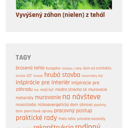
Vyvýšený záhon (nielen) z tehál
TAGY
brúsená tehla
bungalov
dom od architekta
chalupa z tehly
hrubá stavba
DZT
industriálny štýl
dotácie
fasáda
inšpirácie pre interiér
inšpirácie pre
záhradu
modra strecha sk
murovacie
malý byt
kvíz
na návšteve
murovanie
materiály
nízkoenergetický dom
obnova
novostavba
pasívny
pracovný postup
dom
povrchové úpravy
praktické rady
prírodné materiály
Prečo tehla
rodinný
rekonštrukcia