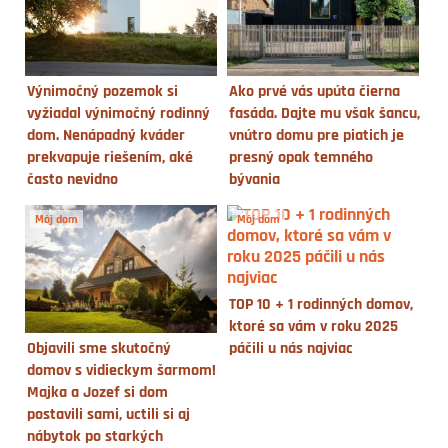
Výnimočný pozemok si
Ako prvé vás upúta čierna
vyžiadal výnimočný rodinný
fasáda. Dajte mu však šancu,
dom. Nenápadný kváder
vnútro domu pre piatich je
prekvapuje riešením, aké
presný opak temného
často nevidno
bývania
Môj dom
Môj dom
TOP 10 + 1 rodinných domov,
ktoré sa vám v roku 2025
Objavili sme skutočný
páčili u nás najviac
domov s vidieckym šarmom!
Majka a Jozef si dom
postavili sami, uctili si aj
nábytok po starkých