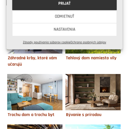
PODOBNÉ ČLÁNKY
PRIJAŤ
ODMIETNUŤ
NASTAVENIA
Zásady používania súborov cookie
Ochrana osobných údajov
Záhradné krby, ktoré vám
Tehlový dom namiesto vily
učarujú
Trochu dom a trochu byt
Bývanie s prírodou