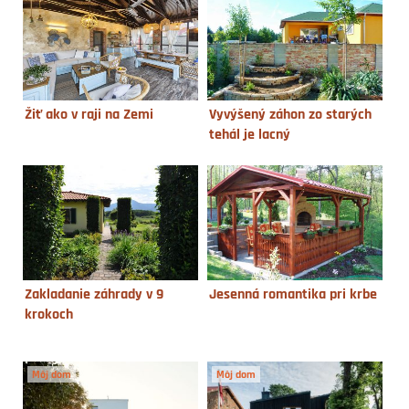
Žiť ako v raji na Zemi
Vyvýšený záhon zo starých
tehál je lacný
Zakladanie záhrady v 9
Jesenná romantika pri krbe
krokoch
Môj dom
Môj dom