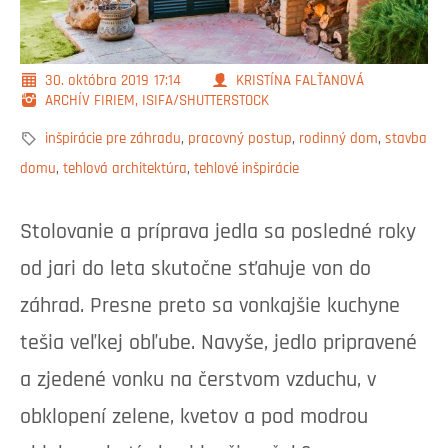
30. októbra 2019
17:14
KRISTÍNA FALŤANOVÁ
ARCHÍV FIRIEM, ISIFA/SHUTTERSTOCK
inšpirácie pre záhradu
,
pracovný postup
,
rodinný dom
,
stavba
domu
,
tehlová architektúra
,
tehlové inšpirácie
Stolovanie a príprava jedla sa posledné roky
od jari do leta skutočne sťahuje von do
záhrad. Presne preto sa vonkajšie kuchyne
tešia veľkej obľube. Navyše, jedlo pripravené
a zjedené vonku na čerstvom vzduchu, v
obklopení zelene, kvetov a pod modrou