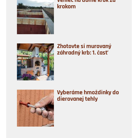
Veniec na dome krok za
krokom
Zhotovte si murovaný
záhradný krb: 1. časť
Vyberáme hmoždinky do
dierovanej tehly