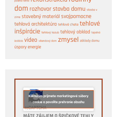
pálená tehla
dom
rozhovor
stavba domu
stavba v
svojpomocne
stavebný materiál
zime
tehlové
tehlová architektúra
tehlová chata
inšpirácie
tehlový obklad
tehlový kozub
tepelná
zmysel
video
základy domu
izolácia
víkendový dom
úspory energie
Kliknutím prijmete marketingové súbory
cookie a povolíte prehranie obsahu
MÁTE ZÁUJEM O ŠPIČKOVÉ TEHLY