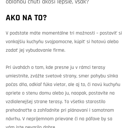
oblohou chutí akosi lepšie, však?
AKO NA TO?
V podstate máte momentálne tri možnosti – postaviť si
vonkajšiu kuchyňu svojpomocne, kúpiť si hotovú alebo
zadať jej vybudovanie firme.
Pri úvahách o tom, kde presne ju v rámci terasy
umiestnite, zvážte svetové strany, smer pohybu slnka
počas dňa, odkiaľ fúka vietor, ale aj to, či novú kuchyňu
opriete o stenu domu alebo ju, naopak, postavíte na
vzdialenejšej strane terasy. To všetko starostilo
prehodnoťte a zohľadnite pri plánovaní i samotnom
návrhu. V nepríjemnom prievane či na páľave by sa
vám iste nevarilo dobre.