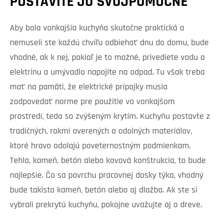
POSTAVÍTE JU SVOJPOMOCNE
Aby bola vonkajšia kuchyňa skutočne praktická a
nemuseli ste každú chvíľu odbiehať dnu do domu, bude
vhodné, ak k nej, pokiaľ je to možné, privediete vodu a
elektrinu a umývadlo napojíte na odpad. Tu však treba
mať na pamäti, že elektrické prípojky musia
zodpovedať norme pre použitie vo vonkajšom
prostredí, teda so zvýšeným krytím. Kuchyňu postavte z
tradičných, rokmi overených a odolných materiálov,
ktoré hravo odolajú poveternostným podmienkam.
Tehla, kameň, betón alebo kovová konštrukcia, to bude
najlepšie. Čo sa povrchu pracovnej dosky týka, vhodný
bude takisto kameň, betón alebo aj dlažba. Ak ste si
vybrali prekrytú kuchyňu, pokojne uvažujte aj o dreve.