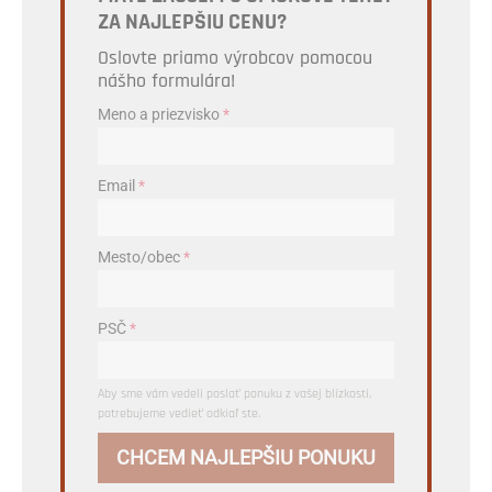
ZA NAJLEPŠIU CENU?
Oslovte priamo výrobcov pomocou
nášho formulára!
Meno a priezvisko
*
Email
*
Mesto/obec
*
PSČ
*
Aby sme vám vedeli poslať ponuku z vašej blízkosti,
potrebujeme vedieť odkiaľ ste.
CHCEM NAJLEPŠIU PONUKU