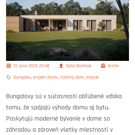
21. júna 2023
23:48
Daša Barková
Archív
bungalov
,
projekt domu
,
rodinný dom
,
zmysel
Bungalovy sú v súčasnosti obľúbené vďaka
tomu, že spájajú výhody domu aj bytu.
Poskytujú moderné bývanie v dome so
záhradou a zároveň všetky miestnosti v