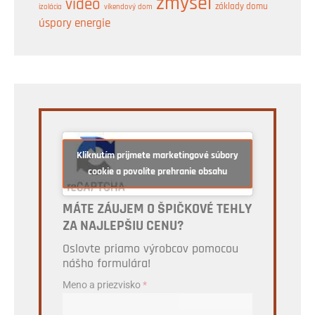
zmysel
video
základy domu
izolácia
víkendový dom
úspory energie
Kliknutím prijmete marketingové súbory
cookie a povolíte prehranie obsahu
MÁTE ZÁUJEM O ŠPIČKOVÉ TEHLY
ZA NAJLEPŠIU CENU?
Oslovte priamo výrobcov pomocou
nášho formulára!
Meno a priezvisko
*