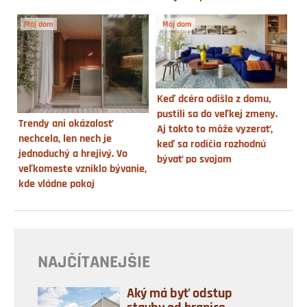
Môj dom
Môj dom
Keď dcéra odišla z domu,
pustili sa do veľkej zmeny.
Trendy ani okázalosť
Aj takto to môže vyzerať,
nechcela, len nech je
keď sa rodičia rozhodnú
jednoduchý a hrejivý. Vo
bývať po svojom
veľkomeste vzniklo bývanie,
kde vládne pokoj
NAJČÍTANEJŠIE
Aký má byť odstup