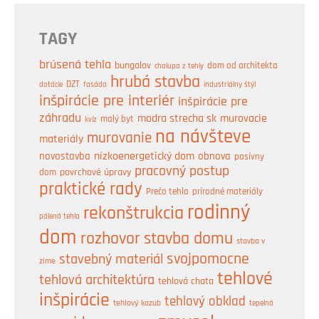
TAGY
brúsená tehla
bungalov
dom od architekta
chalupa z tehly
hrubá stavba
DZT
industriálny štýl
dotácie
fasáda
inšpirácie pre interiér
inšpirácie pre
záhradu
modra strecha sk
murovacie
malý byt
kvíz
na návšteve
murovanie
materiály
nízkoenergetický dom
obnova
novostavba
pasívny
pracovný postup
dom
povrchové úpravy
praktické rady
prírodné materiály
Prečo tehla
rodinný
rekonštrukcia
pálená tehla
dom
rozhovor
stavba domu
stavba v
svojpomocne
stavebný materiál
zime
tehlové
tehlová architektúra
tehlová chata
inšpirácie
tehlový obklad
tehlový kozub
tepelná