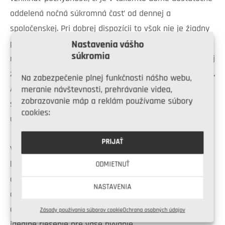
oddelená nočná súkromná časť od dennej a
spoločenskej. Pri dobrej dispozícii to však nie je žiadny
problém. Riešením môže byť umiestnenie dennej zóny
Nastavenia vášho
súkromia
na jednej strane domu – väčšinou bližšie k ulici a nočnej
zóny na opačnú stranu, do tichšieho prostredia záhrady.
Na zabezpečenie plnej funkčnosti nášho webu,
Ak však mienite prepojiť spoločenskú zónu domu práve
meranie návštevnosti, prehrávanie videa,
zobrazovanie máp a reklám používame súbory
so záhradou a zároveň chrániť spálne pred ruchom
cookies:
ulice, je vhodnejšie vymyslieť iné riešenie.
PRIJAŤ
V tomto prípade si môžete vyhľadať katalógový dom,
ktorý bude najviac vyhovovať nielen vašim potrebám,
ODMIETNUŤ
ale tiež možnostiam pozemku. Svoje predstavy a plány
NASTAVENIA
o stavbe bungalovu je však ideálne konzultovať s
odborníkmi. Skúsení architekti vám poradia a navrhnú
Zásady používania súborov cookie
Ochrana osobných údajov
ideálne riešenie pre vaše bývanie.