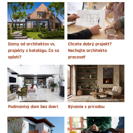
Domy od architektov vs.
Chcete dobrý projekt?
projekty z katalógu. Čo sa
Nechajte architekta
oplatí?
pracovať
Podmanivý dom bez dverí
Bývanie s prírodou