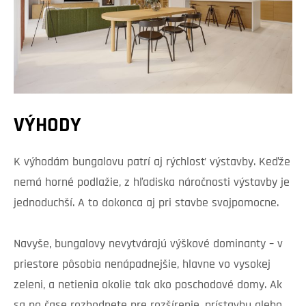
VÝHODY
K výhodám bungalovu patrí aj rýchlosť výstavby. Keďže
nemá horné podlažie, z hľadiska náročnosti výstavby je
jednoduchší. A to dokonca aj pri stavbe svojpomocne.
Navyše, bungalovy nevytvárajú výškové dominanty – v
priestore pôsobia nenápadnejšie, hlavne vo vysokej
zeleni, a netienia okolie tak ako poschodové domy. Ak
sa po čase rozhodnete pre rozšírenie, prístavbu alebo