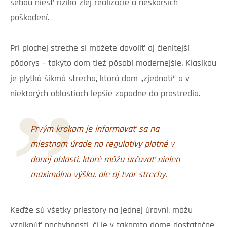
sebou niesť riziko zlej realizácie a neskorších
poškodení.
Pri plochej streche si môžete dovoliť aj členitejší
pôdorys – takýto dom tiež pôsobí modernejšie. Klasikou
je plytká šikmá strecha, ktorá dom „zjednotí“ a v
niektorých oblastiach lepšie zapadne do prostredia.
Prvým krokom je informovať sa na
miestnom úrade na regulatívy platné v
danej oblasti, ktoré môžu určovať nielen
maximálnu výšku, ale aj tvar strechy.
Keďže sú všetky priestory na jednej úrovni, môžu
vzniknúť pochybnosti, či je v takomto dome dostatočne