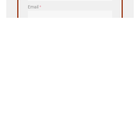
Email
*
Mesto/obec
*
PSČ
*
Aby sme vám vedeli poslať ponuku z vašej blízkosti,
potrebujeme vedieť odkiaľ ste.
CHCEM NAJLEPŠIU PONUKU