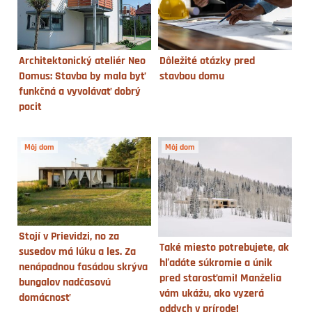
Architektonický ateliér Neo
Dôležité otázky pred
Domus: Stavba by mala byť
stavbou domu
funkčná a vyvolávať dobrý
pocit
Môj dom
Môj dom
Stojí v Prievidzi, no za
Také miesto potrebujete, ak
susedov má lúku a les. Za
hľadáte súkromie a únik
nenápadnou fasádou skrýva
pred starosťami! Manželia
bungalov nadčasovú
vám ukážu, ako vyzerá
domácnosť
oddych v prírode!