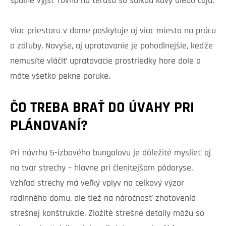
spálne vyjsť rovno na terasu so šálkou kávy alebo čaju.
Viac priestoru v dome poskytuje aj viac miesta na prácu
a záľuby. Navyše, aj upratovanie je pohodlnejšie, keďže
nemusíte vláčiť upratovacie prostriedky hore dole a
máte všetko pekne poruke.
ČO TREBA BRAŤ DO ÚVAHY PRI
PLÁNOVANÍ?
Pri návrhu 5-izbového bungalovu je dôležité myslieť aj
na tvar strechy – hlavne pri členitejšom pôdoryse.
Vzhľad strechy má veľký vplyv na celkový výzor
rodinného domu, ale tiež na náročnosť zhotovenia
strešnej konštrukcie. Zložité strešné detaily môžu so