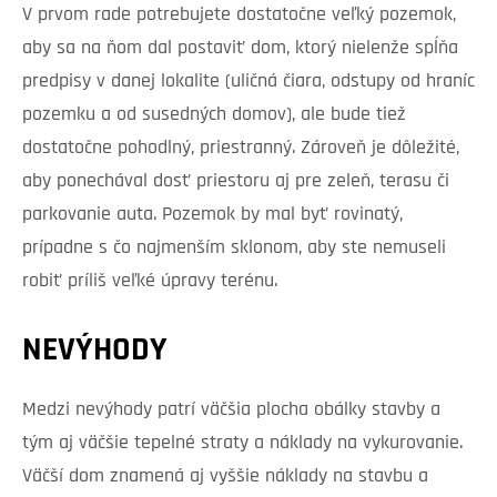
V prvom rade potrebujete dostatočne veľký pozemok,
aby sa na ňom dal postaviť dom, ktorý nielenže spĺňa
predpisy v danej lokalite (uličná čiara, odstupy od hraníc
pozemku a od susedných domov), ale bude tiež
dostatočne pohodlný, priestranný. Zároveň je dôležité,
aby ponechával dosť priestoru aj pre zeleň, terasu či
parkovanie auta. Pozemok by mal byť rovinatý,
prípadne s čo najmenším sklonom, aby ste nemuseli
robiť príliš veľké úpravy terénu.
NEVÝHODY
Medzi nevýhody patrí väčšia plocha obálky stavby a
tým aj väčšie tepelné straty a náklady na vykurovanie.
Väčší dom znamená aj vyššie náklady na stavbu a