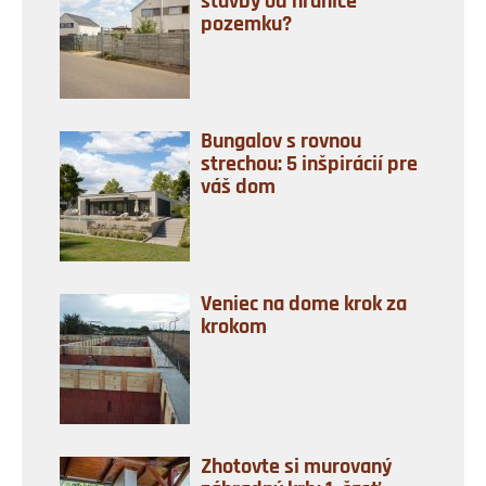
stavby od hranice
pozemku?
Bungalov s rovnou
strechou: 5 inšpirácií pre
váš dom
Veniec na dome krok za
krokom
Zhotovte si murovaný