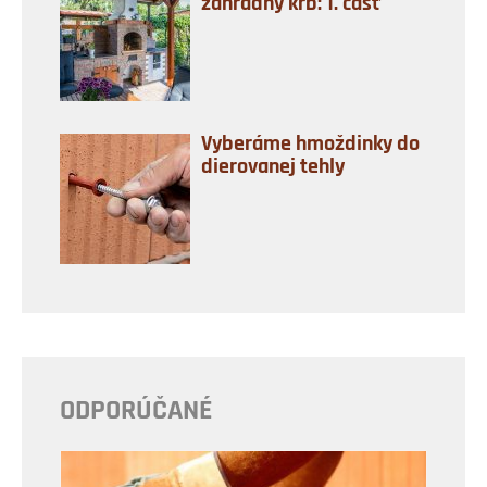
záhradný krb: 1. časť
Vyberáme hmoždinky do
dierovanej tehly
ODPORÚČANÉ