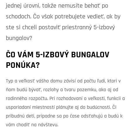
jednej úrovni, takže nemusíte behať po
schodoch. Čo však potrebujete vedieť, ak by
ste si chceli postaviť priestranný 5-izbový
bungalov?
ČO VÁM 5-IZBOVÝ BUNGALOV
PONÚKA?
Typ a veľkosť vášho domu závisí od počtu ľudí, ktorí v
ňom budú bývať, rozlohy a tvaru pozemku, ako aj od
rodinného rozpočtu. Pri rozhodovaní o veľkosti, funkcii a
usporiadaní miestností plánujte aj do budúcnosti. Či
pribudnú deti, prípadne sa po čase odsťahujú a budú k
vám chodiť na návštevu.