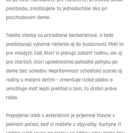
prestavbu, zrealizujete to jednoduchšie ako pri
poschodovom dome.
Takéto stavby sú prirodzene bezbariérové, a teda
predstavujú výborné riešenie aj do budúcnosti. Platí to
pre mladých ľudí, ktorí si plánujú založiť rodinu, ale aj
pre starších, ktorí uprednostnia pohodlie pohybu po
dome bez schodov. Neprítomnosť schodiska ocenia aj
rodiny s malými deťmi – zmenšuje riziká pádov a
umožňuje mať lepší prehľad o tom, čo drobci práve
robia.
Prepojenie izieb s exteriérom je príjemné hlavne v
peknom počasí, keď si môžete z obývačky, kuchyne či