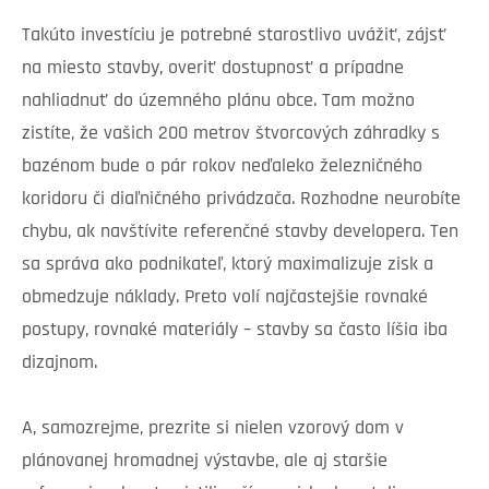
Takúto investíciu je potrebné starostlivo uvážiť, zájsť
na miesto stavby, overiť dostupnosť a prípadne
nahliadnuť do územného plánu obce. Tam možno
zistíte, že vašich 200 metrov štvorcových záhradky s
bazénom bude o pár rokov neďaleko železničného
koridoru či diaľničného privádzača. Rozhodne neurobíte
chybu, ak navštívite referenčné stavby developera. Ten
sa správa ako podnikateľ, ktorý maximalizuje zisk a
obmedzuje náklady. Preto volí najčastejšie rovnaké
postupy, rovnaké materiály – stavby sa často líšia iba
dizajnom.
A, samozrejme, prezrite si nielen vzorový dom v
plánovanej hromadnej výstavbe, ale aj staršie