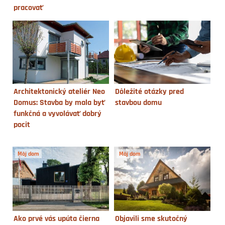
pracovať
Architektonický ateliér Neo
Dôležité otázky pred
Domus: Stavba by mala byť
stavbou domu
funkčná a vyvolávať dobrý
pocit
Môj dom
Môj dom
Ako prvé vás upúta čierna
Objavili sme skutočný