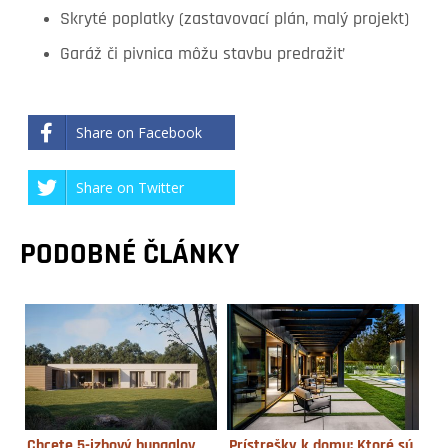
Skryté poplatky (zastavovací plán, malý projekt)
Garáž či pivnica môžu stavbu predražiť
Share on Facebook
Share on Twitter
PODOBNÉ ČLÁNKY
Chcete 5-izbový bungalov
Prístrešky k domu: Ktoré sú