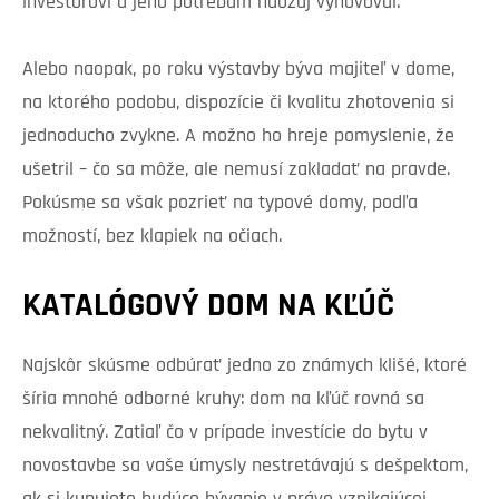
investorovi a jeho potrebám naozaj vyhovoval.
Alebo naopak, po roku výstavby býva majiteľ v dome,
na ktorého podobu, dispozície či kvalitu zhotovenia si
jednoducho zvykne. A možno ho hreje pomyslenie, že
ušetril – čo sa môže, ale nemusí zakladať na pravde.
Pokúsme sa však pozrieť na typové domy, podľa
možností, bez klapiek na očiach.
KATALÓGOVÝ DOM NA KĽÚČ
Najskôr skúsme odbúrať jedno zo známych klišé, ktoré
šíria mnohé odborné kruhy: dom na kľúč rovná sa
nekvalitný. Zatiaľ čo v prípade investície do bytu v
novostavbe sa vaše úmysly nestretávajú s dešpektom,