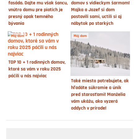
fasáda. Dajte mu však šancu,
domov s vidieckym šarmom!
vnútro domu pre piatich je
Majka a Jozef si dom
presný opak temného
postavili sami, uctili si aj
bývania
nábytok po starkých
Môj dom
Môj dom
TOP 10 + 1 rodinných domov,
ktoré sa vám v roku 2025
páčili u nás najviac
Také miesto potrebujete, ak
hľadáte súkromie a únik
pred starosťami! Manželia
vám ukážu, ako vyzerá
oddych v prírode!