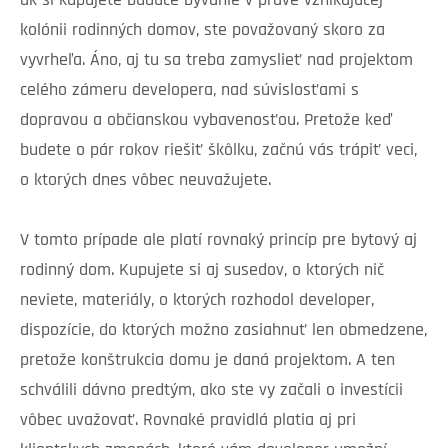
ak si kupujete budúce bývanie v práve vznikajúcej
kolónii rodinných domov, ste považovaný skoro za
vyvrheľa. Áno, aj tu sa treba zamyslieť nad projektom
celého zámeru developera, nad súvislosťami s
dopravou a občianskou vybavenosťou. Pretože keď
budete o pár rokov riešiť škôlku, začnú vás trápiť veci,
o ktorých dnes vôbec neuvažujete.
V tomto prípade ale platí rovnaký princíp pre bytový aj
rodinný dom. Kupujete si aj susedov, o ktorých nič
neviete, materiály, o ktorých rozhodol developer,
dispozície, do ktorých možno zasiahnuť len obmedzene,
pretože konštrukcia domu je daná projektom. A ten
schválili dávno predtým, ako ste vy začali o investícii
vôbec uvažovať. Rovnaké pravidlá platia aj pri