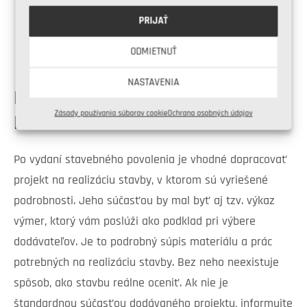
účtujú poplatok. Ten vám väčšinou v prípade
PRIJAŤ
realizácie vrátia alebo odčítajú od výslednej
sumy za projekt.
ODMIETNUŤ
NASTAVENIA
KTORÉ DOKUMENTY MÔŽU VYJSŤ
Zásady používania súborov cookie
Ochrana osobných údajov
DRAHŠIE?
Po vydaní stavebného povolenia je vhodné dopracovať
projekt na realizáciu stavby, v ktorom sú vyriešené
podrobnosti. Jeho súčasťou by mal byť aj tzv. výkaz
výmer, ktorý vám poslúži ako podklad pri výbere
dodávateľov. Je to podrobný súpis materiálu a prác
potrebných na realizáciu stavby. Bez neho neexistuje
spôsob, ako stavbu reálne oceniť. Ak nie je
štandardnou súčasťou dodávaného projektu, informujte