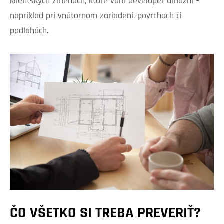
klientskych zmenách, ktoré vám developer umožní –
napríklad pri vnútornom zariadení, povrchoch či
podlahách.
ČO VŠETKO SI TREBA PREVERIŤ?