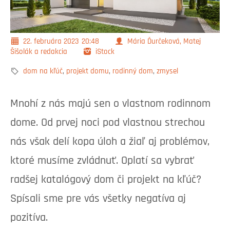
22. februára 2023
20:48
Mária Ďurčeková, Matej
Šišolák a redakcia
iStock
dom na kľúč
,
projekt domu
,
rodinný dom
,
zmysel
Mnohí z nás majú sen o vlastnom rodinnom
dome. Od prvej noci pod vlastnou strechou
nás však delí kopa úloh a žiaľ aj problémov,
ktoré musíme zvládnuť. Oplatí sa vybrať
radšej katalógový dom či projekt na kľúč?
Spísali sme pre vás všetky negatíva aj
pozitíva.