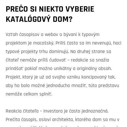
PREČO SI NIEKTO VYBERIE
KATALÓGOVÝ DOM?
Vzťah časopisov a webov o bývaní k typovým
projektom je macošský. Príliš často sa im nevenujú, hoci
typové projekty trhu dominujú. Na druhej strane sa
čitateľ nemôže príliš čudovať – redakcie sa snažia
prinášať pokiaľ možno unikátny a originálny obsah.
Projekt, ktorý je už od svojho vzniku koncipovaný tak,
aby ho bolo možné jednoducho množiť, túto predstavu
nemôže celkom splniť.
Reakcia čitateľa – investora je často jednoznačná.
Prečíta časopis, osloví architekta, ktorého dom sa mu v