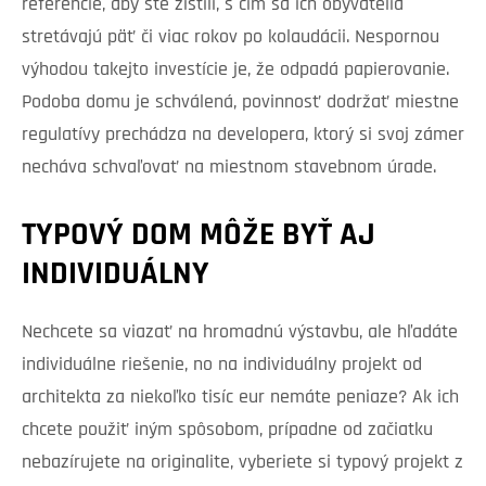
referencie, aby ste zistili, s čím sa ich obyvatelia
stretávajú päť či viac rokov po kolaudácii. Nespornou
výhodou takejto investície je, že odpadá papierovanie.
Podoba domu je schválená, povinnosť dodržať miestne
regulatívy prechádza na developera, ktorý si svoj zámer
necháva schvaľovať na miestnom stavebnom úrade.
TYPOVÝ DOM MÔŽE BYŤ AJ
INDIVIDUÁLNY
Nechcete sa viazať na hromadnú výstavbu, ale hľadáte
individuálne riešenie, no na individuálny projekt od
architekta za niekoľko tisíc eur nemáte peniaze? Ak ich
chcete použiť iným spôsobom, prípadne od začiatku
nebazírujete na originalite, vyberiete si typový projekt z