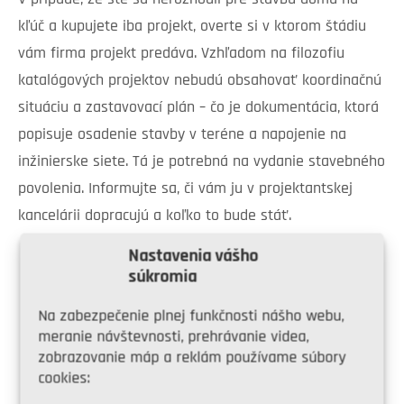
kľúč a kupujete iba projekt, overte si v ktorom štádiu
vám firma projekt predáva. Vzhľadom na filozofiu
katalógových projektov nebudú obsahovať koordinačnú
situáciu a zastavovací plán – čo je dokumentácia, ktorá
popisuje osadenie stavby v teréne a napojenie na
inžinierske siete. Tá je potrebná na vydanie stavebného
povolenia. Informujte sa, či vám ju v projektantskej
kancelárii dopracujú a koľko to bude stáť.
Nastavenia vášho
súkromia
Na konzultáciu so stavebným úradom v
súvislosti s územným plánom aj na
Na zabezpečenie plnej funkčnosti nášho webu,
rokovanie s bankou kvôli hypotéke vám
meranie návštevnosti, prehrávanie videa,
zobrazovanie máp a reklám používame súbory
bude stačiť štúdia domu. Niektoré firmy ju
cookies:
ponúkajú zdarma, iné si za tzv. malý projekt