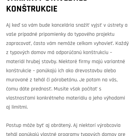
KONŠTRUKCIE
Aj keď sa vám bude kancelária snažiť vyjsť v ústrety a
vaše prípadné pripomienky do typového projektu
zapracovať, často vám nemôže celkom vyhovieť. Každý
z typových domov má odporúčanú konštrukciu –
materiál hrubej stavby. Niektoré firmy majú variantné
konštrukcie – ponúkajú ich ako drevostavbu alebo
murované z tehál či pórobetónu. Je potom na vás,
čomu dáte prednosť. Musíte však počítať s
vlastnosťami konkrétneho materiálu a jeho výhodami
aj limitmi.
Postup môže byť aj obrátený. Aj niektorí výrobcovia
tehál ponúkajú vlastné programy typových domov pre