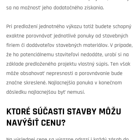
sa na možnosť jeho dodatočného získania.
Pri predložení jednotného výkazu totiž budete schopný
exaktne porovnávať jednotlivé ponuky od stavebných
firiem či dodávateľov stavebných materiálov. V prípade,
že ho potenciálnemu staviteľovi nedodáte, urobí si na
základe predloženého projektu vlastný súpis. Ten však
môže obsahovať nepresnosti a porovnávanie bude
značne skreslené. Najlacnejšia ponuka v konečnom
dôsledku najlacnejšou byť nemusí.
KTORÉ SÚČASTI STAVBY MÔŽU
NAVÝŠIŤ CENU?
Na výslednej cene sa výrazne odrazí i každý zásah do