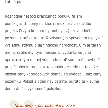
katalógu.
Rozhodne nestačí preskúmať ponuku firiem
ponúkajúcich domy na kľúč či možnosť získať iba
projekt. Prvým krokom by mal byť výber vhodného
pozemku, práve ten totiž zásadným spôsobom ovplyvní
výslednú stavbu a jej finančnú náročnosť. Čím je terén
menej svahovitý, tým menšie sú výdavky na jeho
úpravu, a tým menej vás bude stať samotná stavba či
prispôsobenie projektu. Nezabúdajte teda na fakt, že
lákavé ceny katalógových domov sa uvádzajú bez ceny
pozemku. Pokiaľ žiaden nevlastníte, prirátajte k sume
domu ďalšiu významnú položku.
Nesprávny výber pozemku môže v