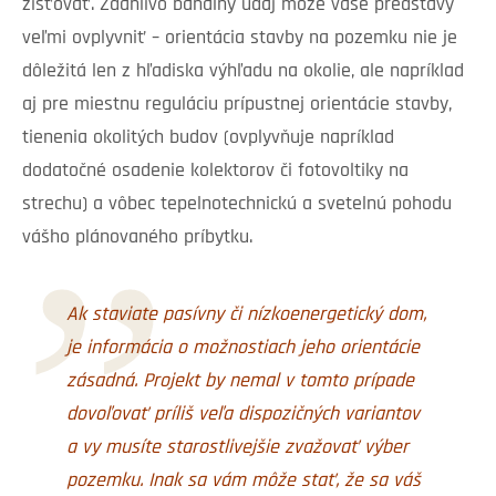
zisťovať. Zdanlivo banálny údaj môže vaše predstavy
veľmi ovplyvniť – orientácia stavby na pozemku nie je
dôležitá len z hľadiska výhľadu na okolie, ale napríklad
aj pre miestnu reguláciu prípustnej orientácie stavby,
tienenia okolitých budov (ovplyvňuje napríklad
dodatočné osadenie kolektorov či fotovoltiky na
strechu) a vôbec tepelnotechnickú a svetelnú pohodu
vášho plánovaného príbytku.
Ak staviate pasívny či nízkoenergetický dom,
je informácia o možnostiach jeho orientácie
zásadná. Projekt by nemal v tomto prípade
dovoľovať príliš veľa dispozičných variantov
a vy musíte starostlivejšie zvažovať výber
pozemku. Inak sa vám môže stať, že sa váš