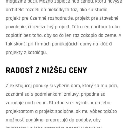
magazíne páčil. Možno zaplače nad cenou, ktorú navyše
architekt rozdelí do niekoľkých fáz, ako sú štúdia,
projekt pre územné rozhodnutie, projekt pre stavebné
povolenie, či realizačný projekt. Túto cenu pritom treba
zaplatiť bez toho, aby sa čo len raz zakoplo do zeme. A
tak skončí pri firmách ponúkajúcich domy na kľúč či
projekty z katalógu.
RADOSŤ Z NIŽŠEJ CENY
Z existujúcej ponuky si vyberie dom, ktorý sa mu páči,
zoznámi sa s podmienkami zmluvy, prípadne sa
zaraduje nad cenou. Stretne sa s výrobcom a jeho
projektantom a projekt spoločne, ak mu vôbec takúto
možnosť ponúknu, prepracujú do podoby, aby