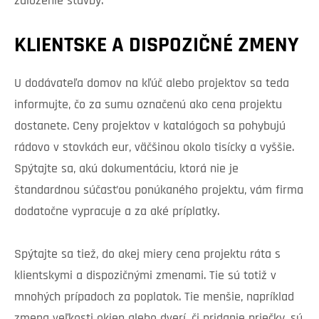
založenie stavby.
KLIENTSKE A DISPOZIČNÉ ZMENY
U dodávateľa domov na kľúč alebo projektov sa teda
informujte, čo za sumu označenú ako cena projektu
dostanete. Ceny projektov v katalógoch sa pohybujú
rádovo v stovkách eur, väčšinou okolo tisícky a vyššie.
Spýtajte sa, akú dokumentáciu, ktorá nie je
štandardnou súčasťou ponúkaného projektu, vám firma
dodatočne vypracuje a za aké príplatky.
Spýtajte sa tiež, do akej miery cena projektu ráta s
klientskymi a dispozičnými zmenami. Tie sú totiž v
mnohých prípadoch za poplatok. Tie menšie, napríklad
zmena veľkosti okien alebo dverí, či pridanie priečky, sú