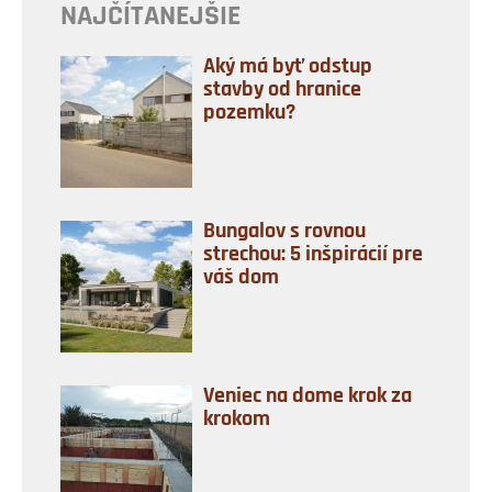
NAJČÍTANEJŠIE
Aký má byť odstup
stavby od hranice
pozemku?
Bungalov s rovnou
strechou: 5 inšpirácií pre
váš dom
Veniec na dome krok za
krokom