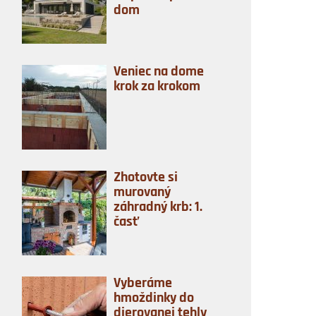
dom
Veniec na dome
krok za krokom
Zhotovte si
murovaný
záhradný krb: 1.
časť
Vyberáme
hmoždinky do
dierovanej tehly