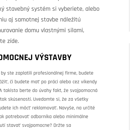
ký stavebný systém si vyberiete, alebo
iu aj samotnej stavbe náležitú
urovanie domu vlastnými silami,
te zíde.
OMOCNEJ VÝSTAVBY
y ste zaplatili profesionálnej firme, budete
žiť, či budete mať po práci alebo cez víkendy
A takisto berte do úvahy fakt, že svojpomocná
tok skúseností. Uvedomte si, že za všetky
dete ich môcť reklamovať. Navyše, na určité
ztak potrebovať odborníka alebo minimálne
nutí stavať svojpomocne? Držte sa