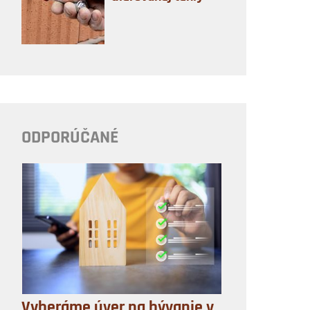
ODPORÚČANÉ
Vyberáme úver na bývanie v