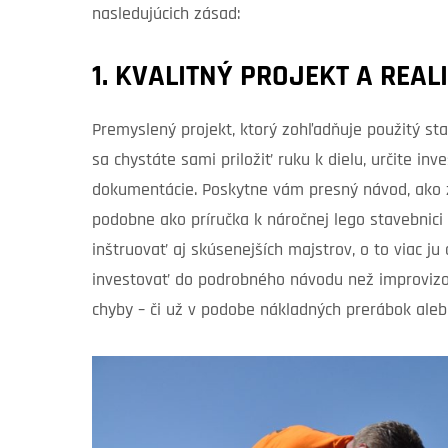
nasledujúcich zásad:
1. KVALITNÝ PROJEKT A REA
Premyslený projekt, ktorý zohľadňuje použitý st
sa chystáte sami priložiť ruku k dielu, určite inv
dokumentácie. Poskytne vám presný návod, ako z
podobne ako príručka k náročnej lego stavebnici
inštruovať aj skúsenejších majstrov, o to viac ju
investovať do podrobného návodu než improvizo
chyby – či už v podobe nákladných prerábok aleb