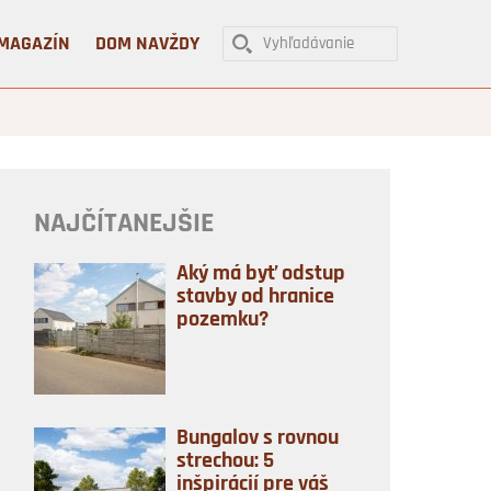
MAGAZÍN
DOM NAVŽDY
NAJČÍTANEJŠIE
Aký má byť odstup
stavby od hranice
pozemku?
Bungalov s rovnou
strechou: 5
inšpirácií pre váš