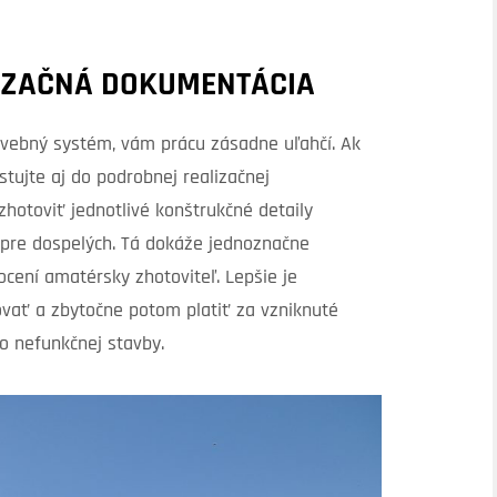
LIZAČNÁ DOKUMENTÁCIA
avebný systém, vám prácu zásadne uľahčí. Ak
estujte aj do podrobnej realizačnej
hotoviť jednotlivé konštrukčné detaily
 pre dospelých. Tá dokáže jednoznačne
 ocení amatérsky zhotoviteľ. Lepšie je
vať a zbytočne potom platiť za vzniknuté
o nefunkčnej stavby.