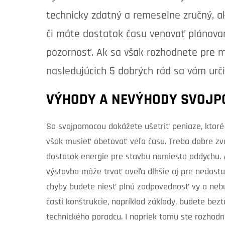
technicky zdatný a remeselne zručný, a
či máte dostatok času venovať plánovan
pozornosť. Ak sa však rozhodnete pre m
nasledujúcich 5 dobrých rád sa vám urči
VÝHODY A NEVÝHODY SVOJP
So svojpomocou dokážete ušetriť peniaze, ktoré b
však musieť obetovať veľa času. Treba dobre zvá
dostatok energie pre stavbu namiesto oddychu. 
výstavba môže trvať oveľa dlhšie aj pre nedosta
chyby budete niesť plnú zodpovednosť vy a nebu
časti konštrukcie, napríklad základy, budete be
technického poradcu. I napriek tomu ste rozhod