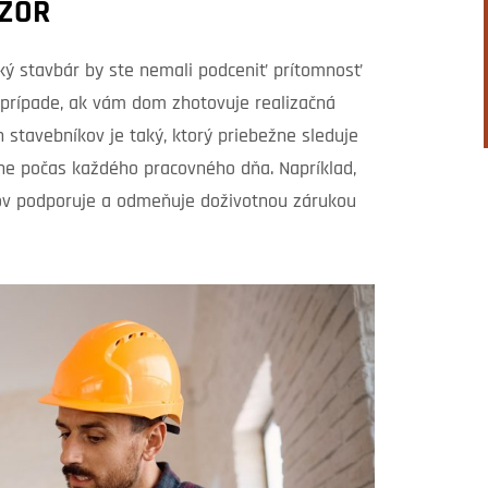
OZOR
cký stavbár by ste nemali podceniť prítomnosť
v prípade, ak vám dom zhotovuje realizačná
 stavebníkov je taký, ktorý priebežne sleduje
álne počas každého pracovného dňa. Napríklad,
ov podporuje a odmeňuje doživotnou zárukou