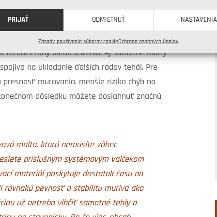
jednodušiť prácnosť aj technickú náročnosť
PRIJAŤ
ODMIETNUŤ
NASTAVENI
y zapadajú a ich brúsené ložné plochy
aka doplnkovým tehlám a ďalším systémovým
Zásady používania súborov cookie
Ochrana osobných údajov
li trebárs rohy alebo ostenia. Aj samotné malty
 spojiva na ukladanie ďalších radov tehál. Pre
iu presnosť murovania, menšie riziko chýb na
 v konečnom dôsledku môžete dosiahnuť značnú
vová malta
, ktorú nemusíte vôbec
nesiete príslušným systémovým valčekom
vací materiál poskytuje dostatok času na
í rovnakú pevnosť a stabilitu muriva ako
áciou už netreba vlhčiť samotné tehly a