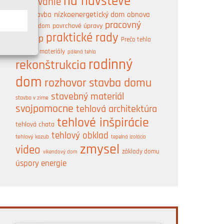
na návšteve
murovanie
nízkoenergetický dom
obnova
novostavba
A
pracovný
pasívny dom
povrchové úpravy
praktické rady
postup
Prečo tehla
prírodné materiály
pálená tehla
rodinný
rekonštrukcia
dom
rozhovor
stavba domu
stavebný materiál
stavba v zime
svojpomocne
tehlová architektúra
tehlové inšpirácie
tehlová chata
tehlový obklad
tehlový kozub
tepelná izolácia
zmysel
video
základy domu
víkendový dom
úspory energie