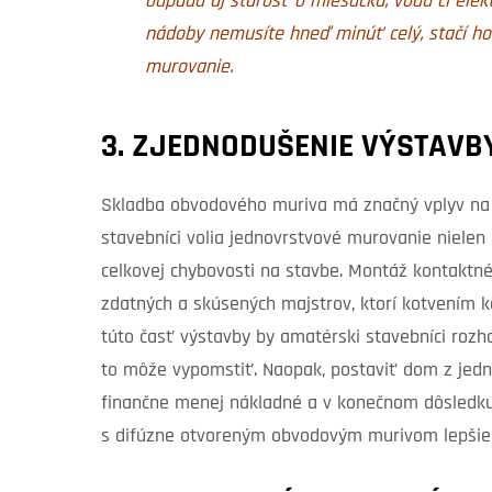
odpadá aj starosť o miešačku, vodu či elekt
nádoby nemusíte hneď minúť celý, stačí ho 
murovanie.
3. ZJEDNODUŠENIE VÝSTAVB
Skladba obvodového muriva má značný vplyv na 
stavebníci volia jednovrstvové murovanie nielen k
celkovej chybovosti na stavbe. Montáž kontaktné
zdatných a skúsených majstrov, ktorí kotvením
túto časť výstavby by amatérski stavebníci rozhod
to môže vypomstiť. Naopak, postaviť dom z jedno
finančne menej nákladné a v konečnom dôsledku 
s difúzne otvoreným obvodovým murivom lepšie 