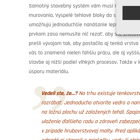
Samotný stavebný systém vám musí maximálne z
murovania. Vyspelé tehlové bloky do seba logick
umožňujú jednoduchšie nanášanie lepidiel. Vď
prvkom zasa nemusíte nič rezať, aby ste zhotovi
prešli vývojom tak, aby postačila aj tenká vrstva
vás to znamená nielen ľahšiu prácu, ale aj vyšš
stavbe aj nižší podiel vlhkých procesov. Takže
úsporu materiálu.
Vedeli ste, že…?
Na trhu existuje
tenkovrst
rozrábať. Jednoducho otvoríte vedro a na
na ložnú plochu už založených tehál. Spojo
uloženie ďalšieho radu a zároveň zabezpeč
v prípade hrubovrstvovej malty. Pred aplik