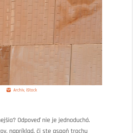
Archív, iStock
ejšia? Odpoveď nie je jednoduchá.
ov, napríklad, či ste aspoň trochu