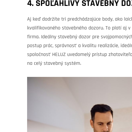
4. SPOĽAHLIVÝ STAVEBNÝ D
Aj keď dodržíte tri predchádzajúce body, ako lai
kvalifikovaného stavebného dozoru. To platí aj 
firma. Ideálny stavebný dozor pre svojpomocných
postup prác, správnosť a kvalitu realizácie, ide
spoločnosť HELUZ uvedomelý prístup zhotoviteľ
na celý stavebný systém.