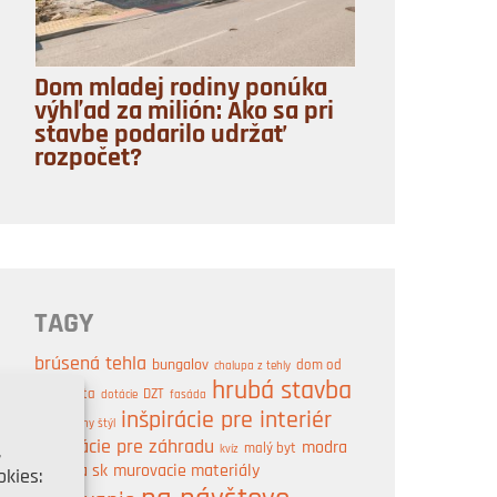
Dom mladej rodiny ponúka
výhľad za milión: Ako sa pri
stavbe podarilo udržať
rozpočet?
TAGY
brúsená tehla
bungalov
dom od
chalupa z tehly
hrubá stavba
architekta
DZT
dotácie
fasáda
inšpirácie pre interiér
industriálny štýl
inšpirácie pre záhradu
modra
,
malý byt
kvíz
strecha sk
murovacie materiály
kies: