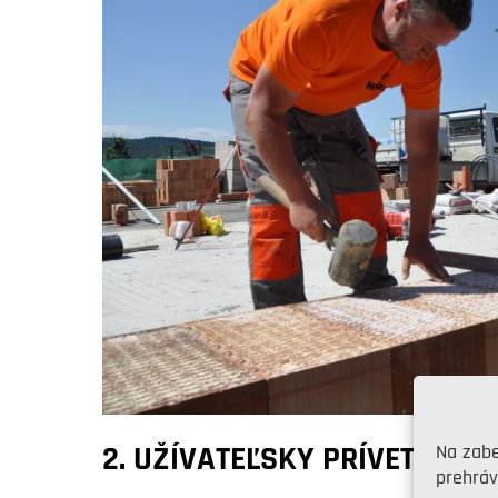
Na zabe
2. UŽÍVATEĽSKY PRÍVETIVÝ 
prehráv