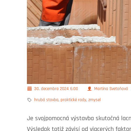
30. decembra 2024
6:00
Martina Svetoňová
hrubá stavba
,
praktické rady
,
zmysel
Je svojpomocná výstavba skutočná lacn
Výsledok totiž závisí od viacerých faktor