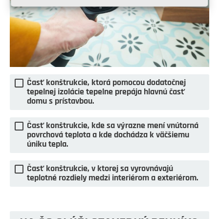
Časť konštrukcie, ktorá pomocou dodatočnej
tepelnej izolácie tepelne prepája hlavnú časť
domu s prístavbou.
Časť konštrukcie, kde sa výrazne mení vnútorná
povrchová teplota a kde dochádza k väčšiemu
úniku tepla.
Časť konštrukcie, v ktorej sa vyrovnávajú
teplotné rozdiely medzi interiérom a exteriérom.