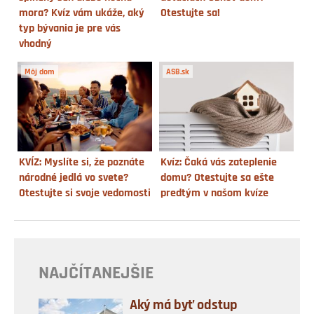
mora? Kvíz vám ukáže, aký
Otestujte sa!
typ bývania je pre vás
vhodný
Môj dom
ASB.sk
KVÍZ: Myslíte si, že poznáte
Kvíz: Čaká vás zateplenie
národné jedlá vo svete?
domu? Otestujte sa ešte
Otestujte si svoje vedomosti
predtým v našom kvíze
NAJČÍTANEJŠIE
Aký má byť odstup