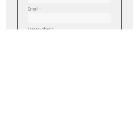
Email
*
Mesto/obec
*
PSČ
*
Aby sme vám vedeli poslať ponuku z vašej blízkosti,
potrebujeme vedieť odkiaľ ste.
CHCEM NAJLEPŠIU PONUKU