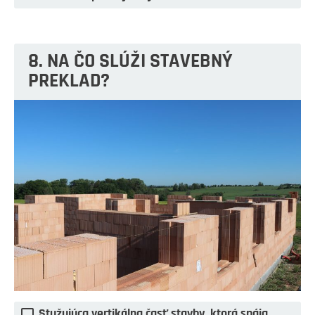
8. NA ČO SLÚŽI STAVEBNÝ
PREKLAD?
Stužujúca vertikálna časť stavby, ktorá spája