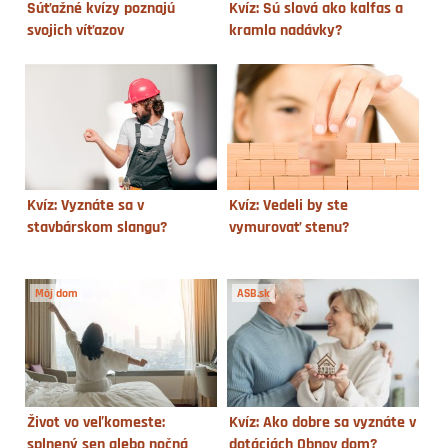
Súťažné kvízy poznajú
Kvíz: Sú slová ako kalfas a
svojich víťazov
kramla nadávky?
Kvíz: Vyznáte sa v
Kvíz: Vedeli by ste
stavbárskom slangu?
vymurovať stenu?
Môj dom
ASB.sk
Život vo veľkomeste:
Kvíz: Ako dobre sa vyznáte v
splnený sen alebo nočná
dotáciách Obnov dom?