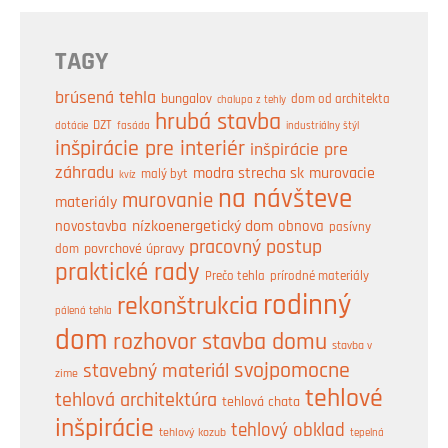
TAGY
brúsená tehla
bungalov
dom od architekta
chalupa z tehly
hrubá stavba
DZT
industriálny štýl
dotácie
fasáda
inšpirácie pre interiér
inšpirácie pre
záhradu
modra strecha sk
murovacie
malý byt
kvíz
na návšteve
murovanie
materiály
nízkoenergetický dom
obnova
novostavba
pasívny
pracovný postup
dom
povrchové úpravy
praktické rady
prírodné materiály
Prečo tehla
rodinný
rekonštrukcia
pálená tehla
dom
rozhovor
stavba domu
stavba v
svojpomocne
stavebný materiál
zime
tehlové
tehlová architektúra
tehlová chata
inšpirácie
tehlový obklad
tehlový kozub
tepelná