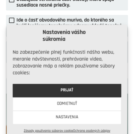
susediace nosné priečky.
Ide o časť obvodového muriva, do ktorého sa
kvôli lepšiemu tepelnému odporu vkladá tepelná
izolácia.
Nastavenia vášho
súkromia
Tvorí horizontálnu časť nosného alebo nenosného
muriva, ktorá sa nachádza nad stavebnými
Na zabezpečenie plnej funkčnosti nášho webu,
otvormi.
meranie návštevnosti, prehrávanie videa,
zobrazovanie máp a reklám používame súbory
cookies:
9. TUŠÍTE, ČO JE TEPELNÝ MOST?
PRIJAŤ
ODMIETNUŤ
NASTAVENIA
Zásady používania súborov cookie
Ochrana osobných údajov