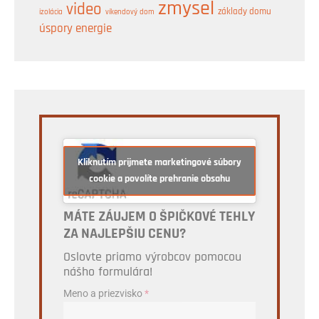
zmysel
video
základy domu
izolácia
víkendový dom
úspory energie
Kliknutím prijmete marketingové súbory
cookie a povolíte prehranie obsahu
MÁTE ZÁUJEM O ŠPIČKOVÉ TEHLY
ZA NAJLEPŠIU CENU?
Oslovte priamo výrobcov pomocou
nášho formulára!
Meno a priezvisko
*