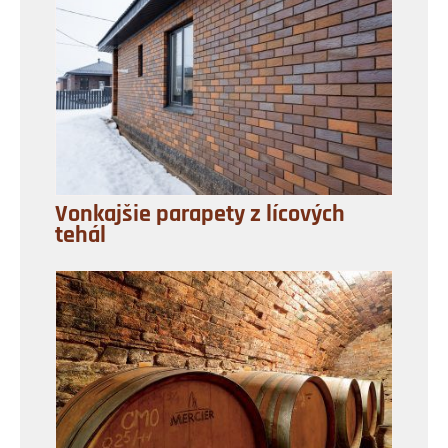
Vonkajšie parapety z lícových
tehál