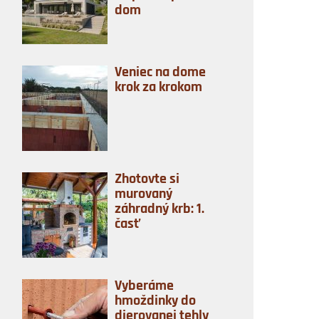
dom
Veniec na dome
krok za krokom
Zhotovte si
murovaný
záhradný krb: 1.
časť
Vyberáme
hmoždinky do
dierovanej tehly