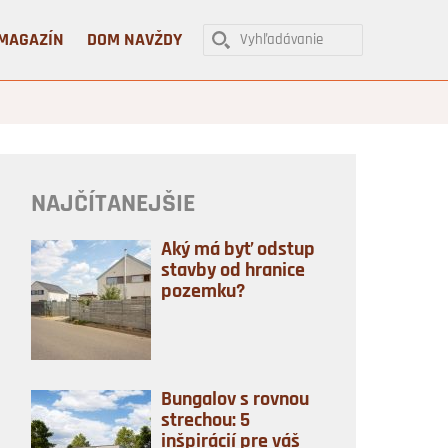
MAGAZÍN
DOM NAVŽDY
NAJČÍTANEJŠIE
Aký má byť odstup
stavby od hranice
pozemku?
Bungalov s rovnou
strechou: 5
inšpirácií pre váš