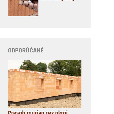
ODPORÚČANÉ
Presah muriva cez okraj