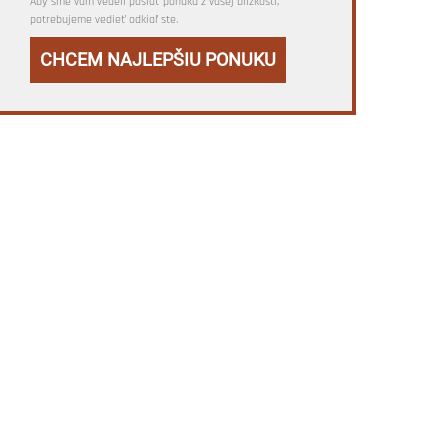
Aby sme vám vedeli poslať ponuku z vašej blízkosti,
potrebujeme vedieť odkiaľ ste.
CHCEM NAJLEPŠIU PONUKU