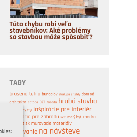
Túto chybu robí veľa
stavebníkov: Aké problémy
so stavbou môže spôsobiť?
TAGY
brúsená tehla
bungalov
dom od
chalupa z tehly
hrubá stavba
architekta
DZT
dotácie
fasáda
inšpirácie pre interiér
industriálny štýl
inšpirácie pre záhradu
modra
malý byt
kvíz
strecha sk
murovacie materiály
,
na návšteve
kies:
murovanie