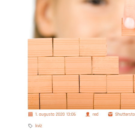
1. augusta 2020
13:06
red
Shuttersto
kvíz