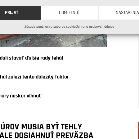
PRIJAŤ
ODMIETNUŤ
NASTAVENI
Zásady používania súborov cookie
Ochrana osobných údajov
dali stavať ďalšie rady tehál
hál záleží tento dôležitý faktor
múry neskôr vlhnúť
 MÚROV MUSIA BYŤ TEHLY
Á ALE DOSIAHNUŤ PREVÄZBA