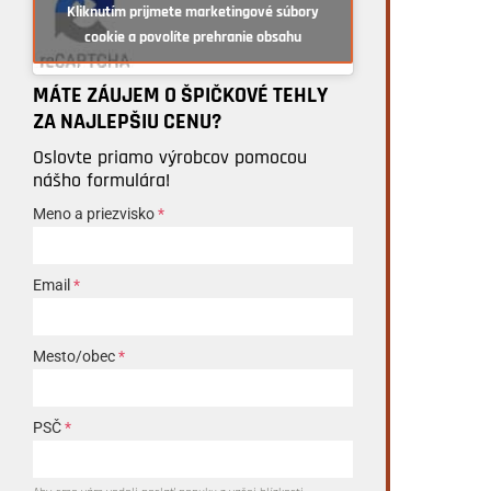
Kliknutím prijmete marketingové súbory
cookie a povolíte prehranie obsahu
MÁTE ZÁUJEM O ŠPIČKOVÉ TEHLY
ZA NAJLEPŠIU CENU?
Oslovte priamo výrobcov pomocou
nášho formulára!
Meno a priezvisko
*
Email
*
Mesto/obec
*
PSČ
*