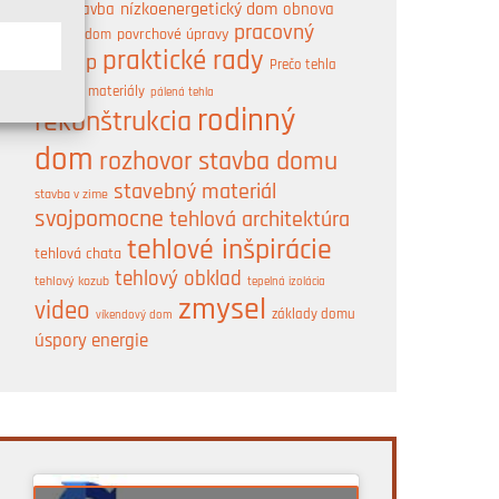
nízkoenergetický dom
obnova
novostavba
pracovný
pasívny dom
povrchové úpravy
A
praktické rady
postup
Prečo tehla
prírodné materiály
pálená tehla
rodinný
rekonštrukcia
dom
rozhovor
stavba domu
stavebný materiál
stavba v zime
svojpomocne
tehlová architektúra
tehlové inšpirácie
tehlová chata
tehlový obklad
tehlový kozub
tepelná izolácia
zmysel
video
základy domu
víkendový dom
úspory energie