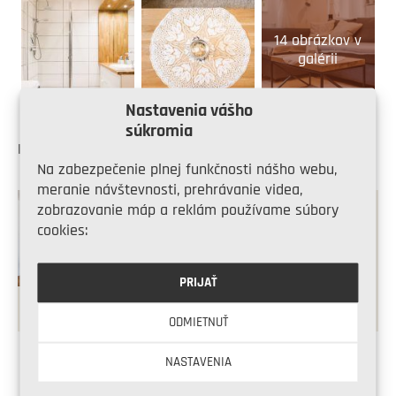
14 obrázkov v
galérii
Nastavenia vášho
súkromia
Mohlo by vás tiež zaujímať
Na zabezpečenie plnej funkčnosti nášho webu,
meranie návštevnosti, prehrávanie videa,
zobrazovanie máp a reklám používame súbory
Mezonetový byt,
cookies:
ktorý sa (na druhý
raz) skutočne
PRIJAŤ
vydaril
ODMIETNUŤ
NASTAVENIA
Share on Facebook