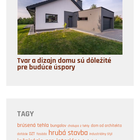
Tvar a dizajn domu sú dôležité
pre budúce úspory
TAGY
brúsená tehla
bungalov
dom od architekta
chalupa z tehly
hrubá stavba
DZT
industriálny štýl
dotácie
fasáda