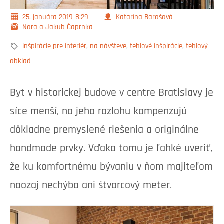
25. januára 2019
8:29
Katarína Barošová
Nora a Jakub Čaprnka
inšpirácie pre interiér
,
na návšteve
,
tehlové inšpirácie
,
tehlový
obklad
Byt v historickej budove v centre Bratislavy je
síce menší, no jeho rozlohu kompenzujú
dôkladne premyslené riešenia a originálne
handmade prvky. Vďaka tomu je ľahké uveriť,
že ku komfortnému bývaniu v ňom majiteľom
naozaj nechýba ani štvorcový meter.