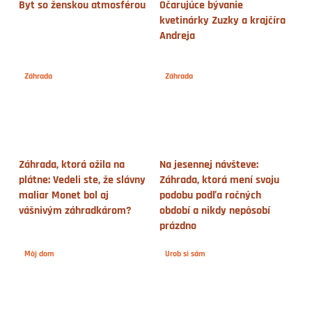
Byt so ženskou atmosférou
Očarujúce bývanie
kvetinárky Zuzky a krajčíra
Andreja
Záhrada
Záhrada
Záhrada, ktorá ožila na
Na jesennej návšteve:
plátne: Vedeli ste, že slávny
Záhrada, ktorá mení svoju
maliar Monet bol aj
podobu podľa ročných
vášnivým záhradkárom?
období a nikdy nepôsobí
prázdno
Môj dom
Urob si sám