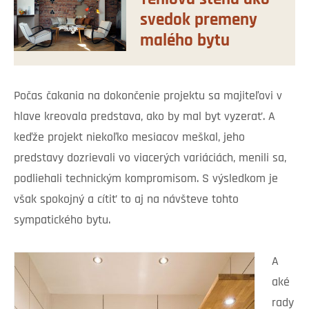
svedok premeny
malého bytu
Počas čakania na dokončenie projektu sa majiteľovi v
hlave kreovala predstava, ako by mal byt vyzerať. A
keďže projekt niekoľko mesiacov meškal, jeho
predstavy dozrievali vo viacerých variáciách, menili sa,
podliehali technickým kompromisom. S výsledkom je
však spokojný a cítiť to aj na návšteve tohto
sympatického bytu.
A
aké
rady