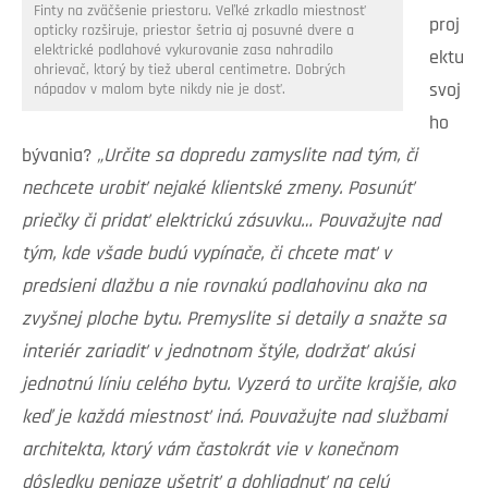
Finty na zväčšenie priestoru. Veľké zrkadlo miestnosť
proj
opticky rozširuje, priestor šetria aj posuvné dvere a
elektrické podlahové vykurovanie zasa nahradilo
ektu
ohrievač, ktorý by tiež uberal centimetre. Dobrých
svoj
nápadov v malom byte nikdy nie je dosť.
ho
bývania?
„Určite sa dopredu zamyslite nad tým, či
nechcete urobiť nejaké klientské zmeny. Posunúť
priečky či pridať elektrickú zásuvku… Pouvažujte nad
tým, kde všade budú vypínače, či chcete mať v
predsieni dlažbu a nie rovnakú podlahovinu ako na
zvyšnej ploche bytu. Premyslite si detaily a snažte sa
interiér zariadiť v jednotnom štýle, dodržať akúsi
jednotnú líniu celého bytu. Vyzerá to určite krajšie, ako
keď je každá miestnosť iná. Pouvažujte nad službami
architekta, ktorý vám častokrát vie v konečnom
dôsledku peniaze ušetriť a dohliadnuť na celú