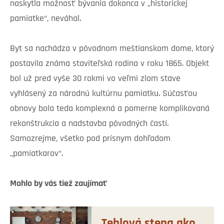
naskytla možnosť bývania dokonca v „historickej
pamiatke“, neváhal.
Byt sa nachádza v pôvodnom meštianskom dome, ktorý
postavila známa staviteľská rodina v roku 1865. Objekt
bol už pred vyše 30 rokmi vo veľmi zlom stave
vyhlásený za národnú kultúrnu pamiatku. Súčasťou
obnovy bola teda komplexná a pomerne komplikovaná
rekonštrukcia a nadstavba pôvodných častí.
Samozrejme, všetko pod prísnym dohľadom
„pamiatkarov“.
Mohlo by vás tiež zaujímať
Tehlová stena ako