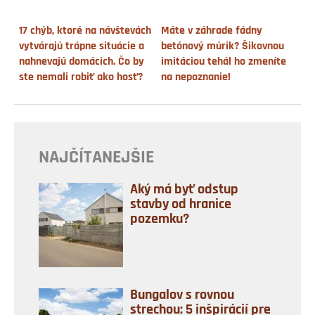
17 chýb, ktoré na návštevách
Máte v záhrade fádny
vytvárajú trápne situácie a
betónový múrik? Šikovnou
nahnevajú domácich. Čo by
imitáciou tehál ho zmeníte
ste nemali robiť ako hosť?
na nepoznanie!
NAJČÍTANEJŠIE
Aký má byť odstup
stavby od hranice
pozemku?
Bungalov s rovnou
strechou: 5 inšpirácií pre