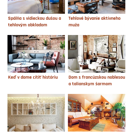
Spálňa s vidieckou dušou a
Tehlové bývanie aktívneho
tehlovým obkladom
muža
Keď v dome cítiť históriu
Dom s francúzskou noblesou
a talianskym šarmom