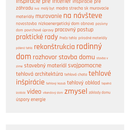
inšpirácie pre interiér
inšpirácie pre
záhradu
modra strecha sk
murovacie
malý byt
kvíz
na návšteve
murovanie
materiály
nízkoenergetický dom
obnova
novostavba
pasívny
pracovný postup
dom
povrchové úpravy
praktické rady
prírodné materiály
Prečo tehla
rodinný
rekonštrukcia
pálená tehla
dom
rozhovor
stavba domu
stavba v
svojpomocne
stavebný materiál
zime
tehlové
tehlová architektúra
tehlová chata
inšpirácie
tehlový obklad
tehlový kozub
tepelná
zmysel
video
základy domu
izolácia
víkendový dom
úspory energie