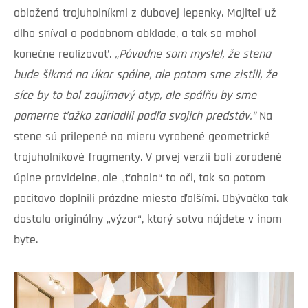
obložená trojuholníkmi z dubovej lepenky. Majiteľ už
dlho sníval o podobnom obklade, a tak sa mohol
konečne realizovať.
„Pôvodne som myslel, že stena
bude šikmá na úkor spálne, ale potom sme zistili, že
síce by to bol zaujímavý atyp, ale spálňu by sme
pomerne ťažko zariadili podľa svojich predstáv.“
Na
stene sú prilepené na mieru vyrobené geometrické
trojuholníkové fragmenty. V prvej verzii boli zoradené
úplne pravidelne, ale „ťahalo“ to oči, tak sa potom
pocitovo doplnili prázdne miesta ďalšími. Obývačka tak
dostala originálny „výzor“, ktorý sotva nájdete v inom
byte.