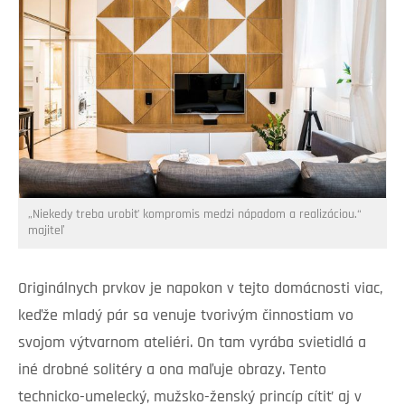
„Niekedy treba urobiť kompromis medzi nápadom a realizáciou.“
majiteľ
Originálnych prvkov je napokon v tejto domácnosti viac,
keďže mladý pár sa venuje tvorivým činnostiam vo
svojom výtvarnom ateliéri. On tam vyrába svietidlá a
iné drobné solitéry a ona maľuje obrazy. Tento
technicko-umelecký, mužsko-ženský princíp cítiť aj v