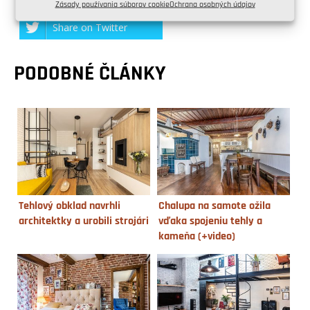
Zásady používania súborov cookie
Ochrana osobných údajov
Share on Twitter
PODOBNÉ ČLÁNKY
Tehlový obklad navrhli
Chalupa na samote ožila
architektky a urobili strojári
vďaka spojeniu tehly a
kameňa (+video)