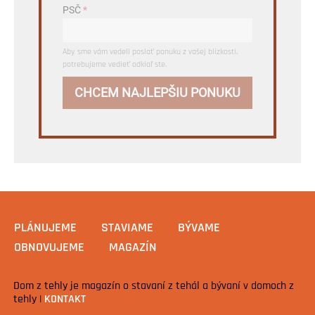
PSČ
*
Aby sme vám vedeli poslať ponuku z vašej blízkosti,
potrebujeme vedieť odkiaľ ste.
CHCEM NAJLEPŠIU PONUKU
PLÁNUJEME
STAVIAME
BÝVAME
OBNOVUJEME
MAGAZÍN
Dom z tehly je magazín o stavaní z tehál a bývaní v domoch z
tehly |
KONTAKT