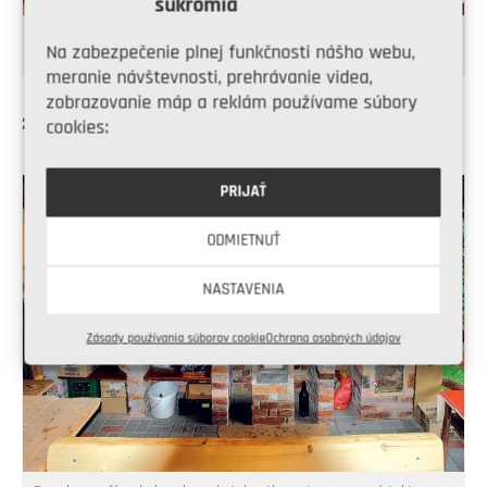
súkromia
Starú priemyselnú lampu sme pomaľovali symbolmi a vytvorili tým
Na zabezpečenie plnej funkčnosti nášho webu,
jedinečné umelecké dielo, ktoré osvetľuje altánok v noci.
meranie návštevnosti, prehrávanie videa,
zobrazovanie máp a reklám používame súbory
27. Hotovo
cookies:
PRIJAŤ
ODMIETNUŤ
NASTAVENIA
Zásady používania súborov cookie
Ochrana osobných údajov