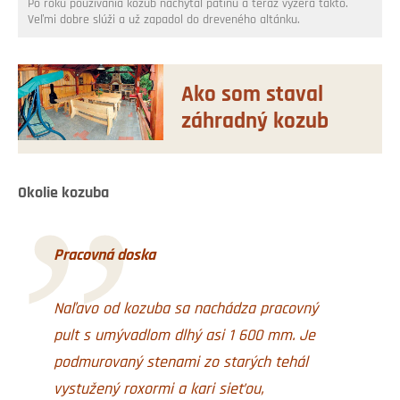
Po roku používania kozub nachytal patinu a teraz vyzerá takto.
Veľmi dobre slúži a už zapadol do dreveného altánku.
Ako som staval
záhradný kozub
Okolie kozuba
Pracovná doska
Naľavo od kozuba sa nachádza pracovný
pult s umývadlom dlhý asi 1 600 mm. Je
podmurovaný stenami zo starých tehál
vystužený roxormi a kari sieťou,