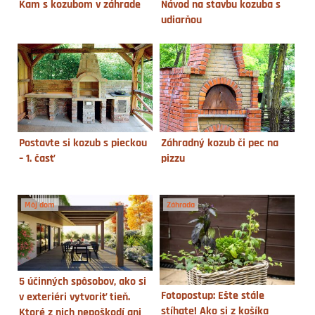
Kam s kozubom v záhrade
Návod na stavbu kozuba s
udiarňou
Postavte si kozub s pieckou
Záhradný kozub či pec na
– 1. časť
pizzu
Môj dom
Záhrada
5 účinných spôsobov, ako si
Fotopostup: Ešte stále
v exteriéri vytvoriť tieň.
stíhate! Ako si z košíka
Ktoré z nich nepoškodí ani