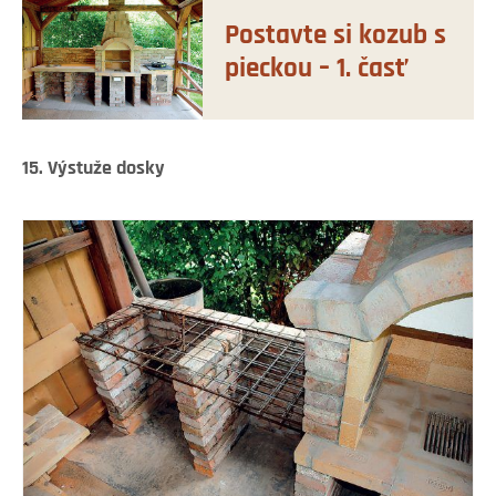
Postavte si kozub s
pieckou – 1. časť
15. Výstuže dosky