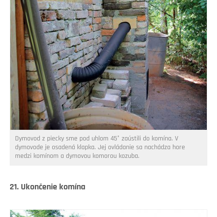
Dymovod z piecky sme pod uhlom 45° zaústili do komína. V
dymovode je osadená klapka. Jej ovládanie sa nachádza hore
medzi komínom a dymovou komorou kozuba.
21. Ukončenie komína