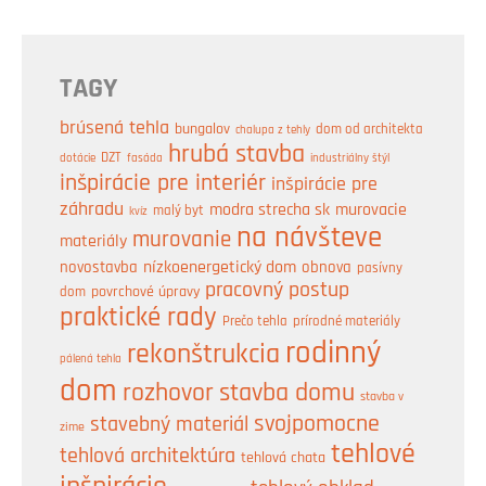
TAGY
brúsená tehla
bungalov
dom od architekta
chalupa z tehly
hrubá stavba
DZT
industriálny štýl
dotácie
fasáda
inšpirácie pre interiér
inšpirácie pre
záhradu
modra strecha sk
murovacie
malý byt
kvíz
na návšteve
murovanie
materiály
nízkoenergetický dom
obnova
novostavba
pasívny
pracovný postup
dom
povrchové úpravy
praktické rady
prírodné materiály
Prečo tehla
rodinný
rekonštrukcia
pálená tehla
dom
rozhovor
stavba domu
stavba v
svojpomocne
stavebný materiál
zime
tehlové
tehlová architektúra
tehlová chata