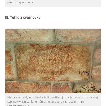
prietokový ohrievač.
19. Tehla z cvernovky
Historické tehly na stienke boli použité aj na výstavbu bratislavskej
cvernovky. Na tehle je nápis: heklergyorgy & rossler imre