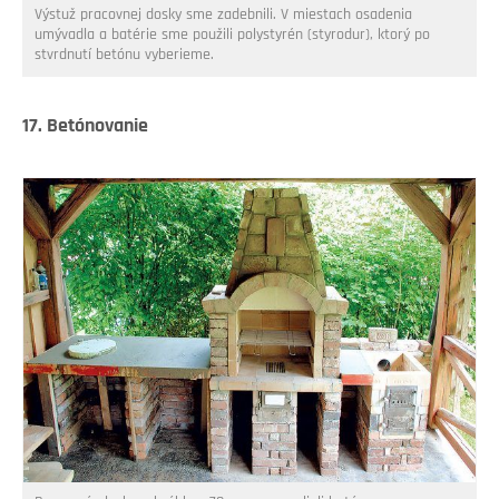
Výstuž pracovnej dosky sme zadebnili. V miestach osadenia
umývadla a batérie sme použili polystyrén (styrodur), ktorý po
stvrdnutí betónu vyberieme.
17. Betónovanie