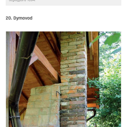
téglagyára 1894.
20. Dymovod