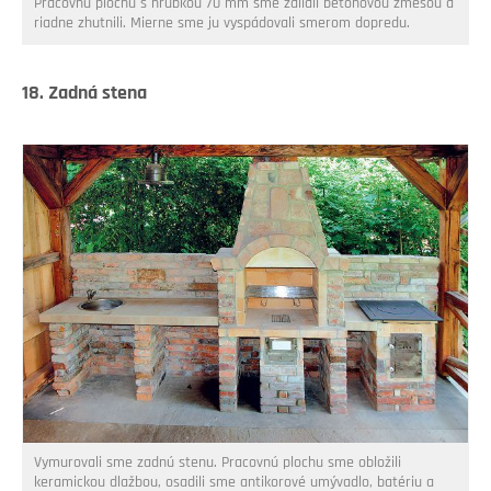
Pracovnú plochu s hrúbkou 70 mm sme zaliali betónovou zmesou a
riadne zhutnili. Mierne sme ju vyspádovali smerom dopredu.
18. Zadná stena
Vymurovali sme zadnú stenu. Pracovnú plochu sme obložili
keramickou dlažbou, osadili sme antikorové umývadlo, batériu a