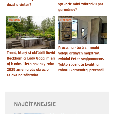
vytvoriť mini záhradku pre
dážď a vietor?
gurmánov?
Môj dom
Môj dom
Prácu, na ktorú si mnohí
Trend, ktorý si obľúbili David
volajú drahých majstrov,
Beckham či Lady Gaga, mieri
zvládol Peter svojpomocne.
aj k nám. Tieto novinky roka
Takto spoznáte kvalitnú
2025 zmenia váš obraz o
robotu kamenára, prezradil
relaxe na záhrade!
NAJČÍTANEJŠIE