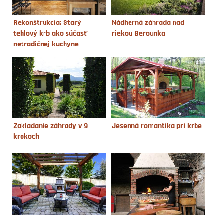
Rekonštrukcia: Starý
Nádherná záhrada nad
tehlový krb ako súčasť
riekou Berounka
netradičnej kuchyne
Zakladanie záhrady v 9
Jesenná romantika pri krbe
krokoch