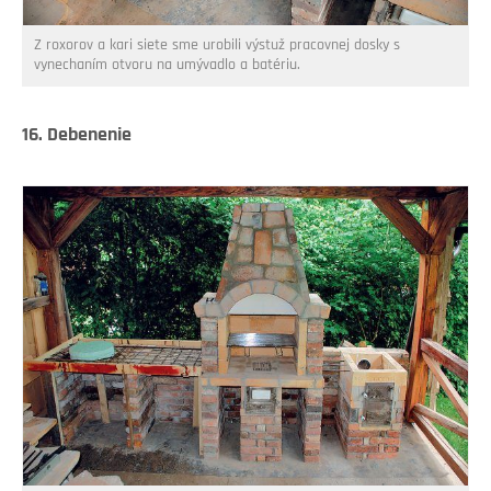
Z roxorov a kari siete sme urobili výstuž pracovnej dosky s
vynechaním otvoru na umývadlo a batériu.
16. Debenenie