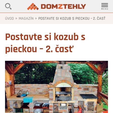
»
»
ÚVOD
MAGAZÍN
POSTAVTE SI KOZUB S PIECKOU – 2. ČASŤ
Postavte si kozub s
pieckou – 2. časť