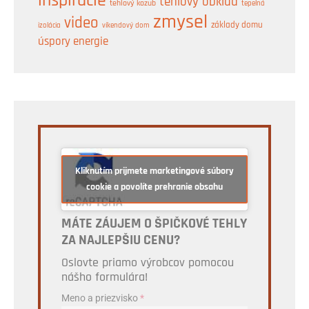
inšpirácie
tehlový obklad
tehlový kozub
tepelná
zmysel
video
základy domu
izolácia
víkendový dom
úspory energie
Kliknutím prijmete marketingové súbory
cookie a povolíte prehranie obsahu
MÁTE ZÁUJEM O ŠPIČKOVÉ TEHLY
ZA NAJLEPŠIU CENU?
Oslovte priamo výrobcov pomocou
nášho formulára!
Meno a priezvisko
*