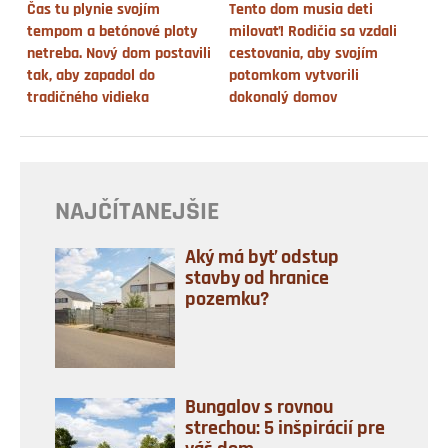
Čas tu plynie svojím
Tento dom musia deti
tempom a betónové ploty
milovať! Rodičia sa vzdali
netreba. Nový dom postavili
cestovania, aby svojím
tak, aby zapadol do
potomkom vytvorili
tradičného vidieka
dokonalý domov
NAJČÍTANEJŠIE
Aký má byť odstup
stavby od hranice
pozemku?
Bungalov s rovnou
strechou: 5 inšpirácií pre