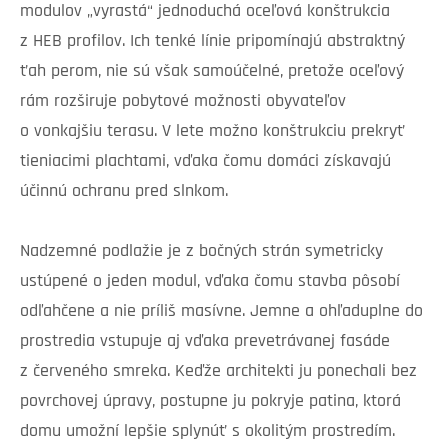
modulov „vyrastá“ jednoduchá oceľová konštrukcia
z HEB profilov. Ich tenké línie pripomínajú abstraktný
ťah perom, nie sú však samoúčelné, pretože oceľový
rám rozširuje pobytové možnosti obyvateľov
o vonkajšiu terasu. V lete možno konštrukciu prekryť
tieniacimi plachtami, vďaka čomu domáci získavajú
účinnú ochranu pred slnkom.
Nadzemné podlažie je z bočných strán symetricky
ustúpené o jeden modul, vďaka čomu stavba pôsobí
odľahčene a nie príliš masívne. Jemne a ohľaduplne do
prostredia vstupuje aj vďaka prevetrávanej fasáde
z červeného smreka. Keďže architekti ju ponechali bez
povrchovej úpravy, postupne ju pokryje patina, ktorá
domu umožní lepšie splynúť s okolitým prostredím.