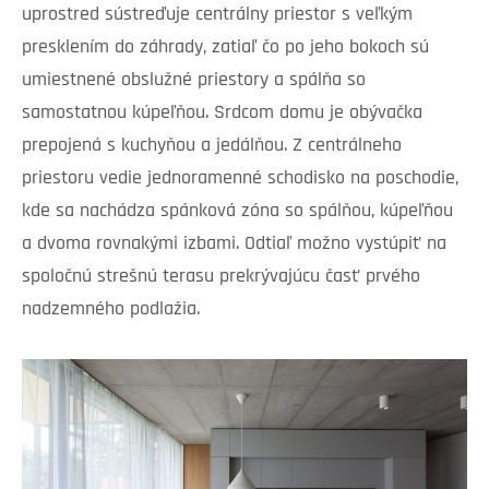
uprostred sústreďuje centrálny priestor s veľkým
presklením do záhrady, zatiaľ čo po jeho bokoch sú
umiestnené obslužné priestory a spálňa so
samostatnou kúpeľňou. Srdcom domu je obývačka
prepojená s kuchyňou a jedálňou. Z centrálneho
priestoru vedie jednoramenné schodisko na poschodie,
kde sa nachádza spánková zóna so spálňou, kúpeľňou
a dvoma rovnakými izbami. Odtiaľ možno vystúpiť na
spoločnú strešnú terasu prekrývajúcu časť prvého
nadzemného podlažia.