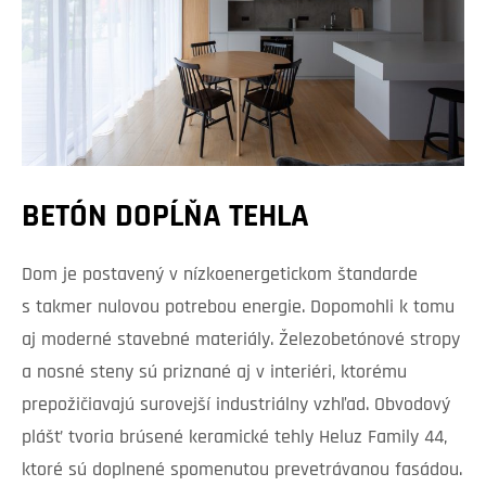
BETÓN DOPĹŇA TEHLA
Dom je postavený v nízkoenergetickom štandarde
s takmer nulovou potrebou energie. Dopomohli k tomu
aj moderné stavebné materiály. Železobetónové stropy
a nosné steny sú priznané aj v interiéri, ktorému
prepožičiavajú surovejší industriálny vzhľad. Obvodový
plášť tvoria brúsené keramické tehly Heluz Family 44,
ktoré sú doplnené spomenutou prevetrávanou fasádou.