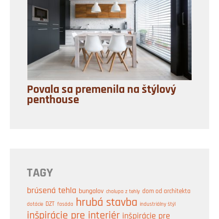
Povala sa premenila na štýlový
penthouse
TAGY
brúsená tehla
bungalov
dom od architekta
chalupa z tehly
hrubá stavba
DZT
industriálny štýl
dotácie
fasáda
inšpirácie pre interiér
inšpirácie pre