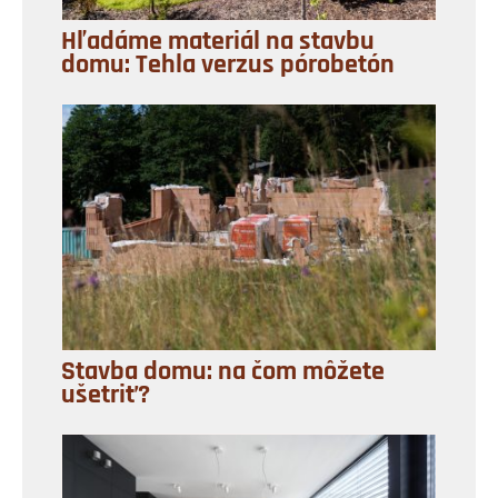
Hľadáme materiál na stavbu
domu: Tehla verzus pórobetón
Stavba domu: na čom môžete
ušetriť?