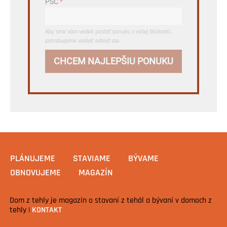
PSČ
*
Aby sme vám vedeli poslať ponuku z vašej blízkosti,
potrebujeme vedieť odkiaľ ste.
CHCEM NAJLEPŠIU PONUKU
PLÁNUJEME
STAVIAME
BÝVAME
OBNOVUJEME
MAGAZÍN
Dom z tehly je magazín o stavaní z tehál a bývaní v domoch z
tehly |
KONTAKT