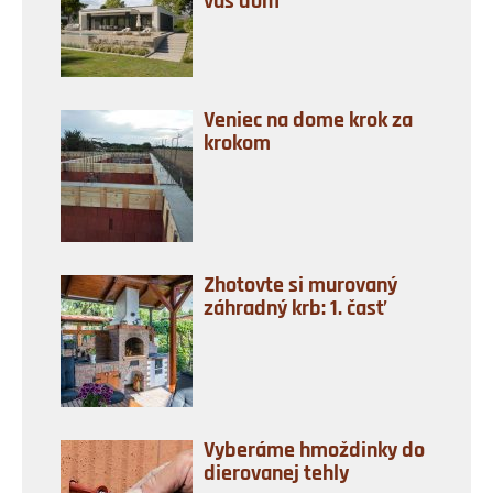
váš dom
Veniec na dome krok za
krokom
Zhotovte si murovaný
záhradný krb: 1. časť
Vyberáme hmoždinky do
dierovanej tehly