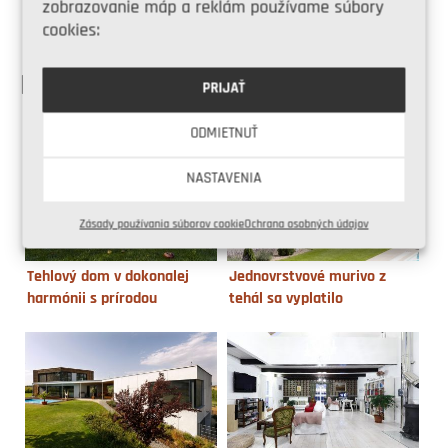
zobrazovanie máp a reklám používame súbory
Share on Twitter
cookies:
PODOBNÉ ČLÁNKY
PRIJAŤ
ODMIETNUŤ
NASTAVENIA
Zásady používania súborov cookie
Ochrana osobných údajov
Tehlový dom v dokonalej
Jednovrstvové murivo z
harmónii s prírodou
tehál sa vyplatilo