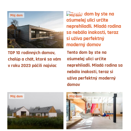
Môj dom
Môj dom
Tento dom by ste na
TOP 10 rodinných domov,
ošumelej ulici určite
chalúp a chát, ktoré sa vám
neprehliadli. Mladá rodina sa
v roku 2023 páčili najviac
nebála inakosti, teraz si
užíva perfektný moderný
domov
Môj dom
Môj dom