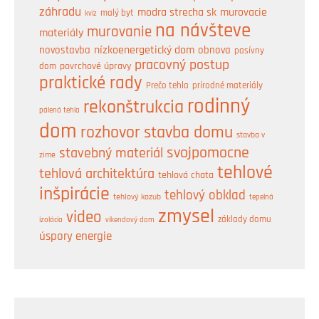
záhradu
modra strecha sk
murovacie
malý byt
kvíz
na návšteve
murovanie
materiály
nízkoenergetický dom
obnova
novostavba
pasívny
pracovný postup
dom
povrchové úpravy
praktické rady
prírodné materiály
Prečo tehla
rodinný
rekonštrukcia
pálená tehla
dom
rozhovor
stavba domu
stavba v
svojpomocne
stavebný materiál
zime
tehlové
tehlová architektúra
tehlová chata
inšpirácie
tehlový obklad
tehlový kozub
tepelná
zmysel
video
základy domu
izolácia
víkendový dom
úspory energie