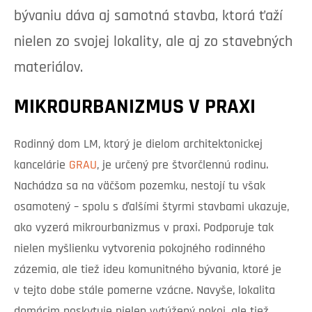
bývaniu dáva aj samotná stavba, ktorá ťaží
nielen zo svojej lokality, ale aj zo stavebných
materiálov.
MIKROURBANIZMUS V PRAXI
Rodinný dom LM, ktorý je dielom architektonickej
kancelárie
GRAU
, je určený pre štvorčlennú rodinu.
Nachádza sa na väčšom pozemku, nestojí tu však
osamotený – spolu s ďalšími štyrmi stavbami ukazuje,
ako vyzerá mikrourbanizmus v praxi. Podporuje tak
nielen myšlienku vytvorenia pokojného rodinného
zázemia, ale tiež ideu komunitného bývania, ktoré je
v tejto dobe stále pomerne vzácne. Navyše, lokalita
domácim poskytuje nielen vytúžený pokoj, ale tiež