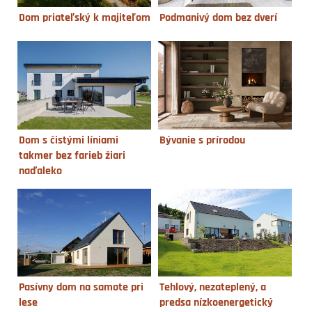
Dom priateľský k majiteľom
Podmanivý dom bez dverí
Dom s čistými líniami
Bývanie s prírodou
takmer bez farieb žiari
naďaleko
Pasívny dom na samote pri
Tehlový, nezateplený, a
lese
predsa nízkoenergetický