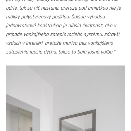
udrie, tak sa nič nestane, pretože pod omietkou nie je
mäkký polystyrénový podklad. Ďalšou výhodou
jednovrstvové konštrukcie je dlhšia životnosť, ako v
prípade vonkajšieho zatepľovacieho systému, zdravší
vzduch v interiéri, pretože murivo bez vonkajšieho
zateplenia lepšie dýcha, takže to bola jasná voľba.“