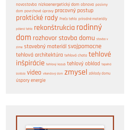
nízkoenergetický dom
obnova
novostavba
pasívny
pracovný postup
dom
povrchové úpravy
praktické rady
prírodné materiály
Prečo tehla
rodinný
rekonštrukcia
pálená tehla
dom
rozhovor
stavba domu
stavba v
svojpomocne
stavebný materiál
zime
tehlové
tehlová architektúra
tehlová chata
inšpirácie
tehlový obklad
tehlový kozub
tepelná
zmysel
video
základy domu
izolácia
víkendový dom
úspory energie