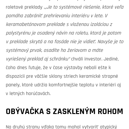
roletové preklady .
„Je to systémové riešenie, ktoré veľa
pomáha zabrániť prehrievaniu interiéru v lete. V
keramobetónovom preklade s vloženou izoláciou z
polystyrénu je osadený návin na roletu, ktorá je potom
v preklade skrytá a na fasáde nie je vidieť. Navyše je to
systémový prvok, osadíte ho žeriavom a máte
vyriešený preklad aj schránku“
chváli investor. Jediné,
čoho dnes ľutuje, že v čase výstavby neboli ešte k
dispozícii pre väčšie sklony striech keramické stropné
panely, ktoré udržia komfortnejšie teplotu v interiéri aj
v letných horúčavách.
OBÝVAČKA S ZASKLENÝM ROHOM
Na druhú stranu vďaka tomu mohol vytvoriť atypický