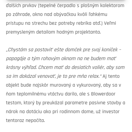
ďalších prvkov (tepelné čerpadlo s plošným kolektorom
po záhrade, okno nad obývačkou kvôli ľahkému
prístupu na strechu bez potreby rebríka atď.) Veľmi
premysleným detailom hodným projektanta.
„
Chystám sa postaviť ešte domček pre svoj koníček –
papagáje a tým rohovým oknom na ne budem mať
krásny výhľad. Chcem mať do desiatich voliér, aby som
sa im dokázal venovať, je to pre mňa relax.“
Aj tento
objekt bude najskôr murovaný a vykurovaný, aby sa v
ňom teplomilnému vtáctvu darilo, ale s Blowerdoor
testom, ktorý by preukázal parametre pasívne stavby a
nárok na dotáciu ako pri rodinnom dome, už investor
tentoraz nepočíta.