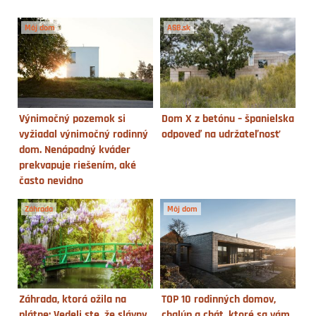
Môj dom
ASB.sk
Výnimočný pozemok si
Dom X z betónu – španielska
vyžiadal výnimočný rodinný
odpoveď na udržateľnosť
dom. Nenápadný kváder
prekvapuje riešením, aké
často nevidno
Záhrada
Môj dom
Záhrada, ktorá ožila na
TOP 10 rodinných domov,
plátne: Vedeli ste, že slávny
chalúp a chát, ktoré sa vám