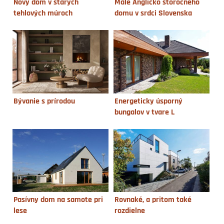
Nový dom v starých
Malé Anglicko storočného
tehlových múroch
domu v srdci Slovenska
Bývanie s prírodou
Energeticky úsporný
bungalov v tvare L
Pasívny dom na samote pri
Rovnaké, a pritom také
lese
rozdielne