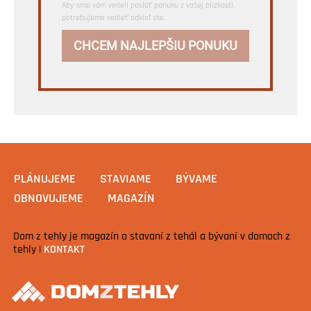
Aby sme vám vedeli poslať ponuku z vašej blízkosti,
potrebujeme vedieť odkiaľ ste.
CHCEM NAJLEPŠIU PONUKU
PLÁNUJEME
STAVIAME
BÝVAME
OBNOVUJEME
MAGAZÍN
Dom z tehly je magazín o stavaní z tehál a bývaní v domoch z
tehly |
KONTAKT