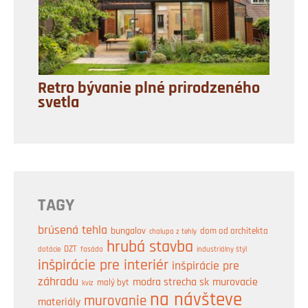
Retro bývanie plné prirodzeného
svetla
TAGY
brúsená tehla
bungalov
dom od architekta
chalupa z tehly
hrubá stavba
DZT
industriálny štýl
dotácie
fasáda
inšpirácie pre interiér
inšpirácie pre
záhradu
modra strecha sk
murovacie
malý byt
kvíz
na návšteve
murovanie
materiály