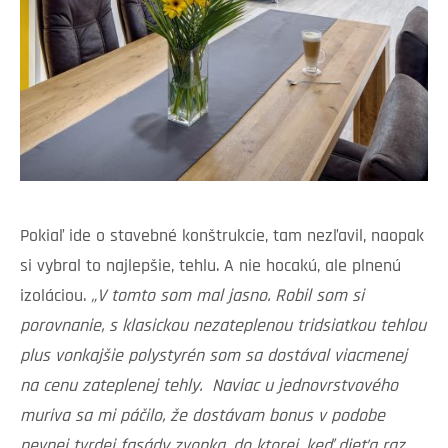
Pokiaľ ide o stavebné konštrukcie, tam nezľavil, naopak
si vybral to najlepšie, tehlu. A nie hocakú, ale plnenú
izoláciou.
„V tomto som mal jasno. Robil som si
porovnanie, s klasickou nezateplenou tridsiatkou tehlou
plus vonkajšie polystyrén som sa dostával viacmenej
na cenu zateplenej tehly. Naviac u jednovrstvového
muriva sa mi páčilo, že dostávam bonus v podobe
pevnej tvrdej fasády zvonka, do ktorej, keď dieťa raz