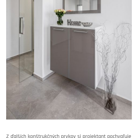
Z ďalších konštrukčných prvkov si projektant pochvaľuje