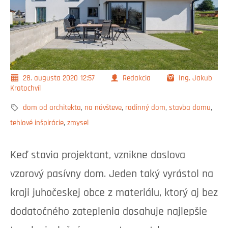
28. augusta 2020
12:57
Redakcia
Ing. Jakub
Kratochvíl
dom od architekta
,
na návšteve
,
rodinný dom
,
stavba domu
,
tehlové inšpirácie
,
zmysel
Keď stavia projektant, vznikne doslova
vzorový pasívny dom. Jeden taký vyrástol na
kraji juhočeskej obce z materiálu, ktorý aj bez
dodatočného zateplenia dosahuje najlepšie