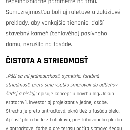
tepelnoizolačné parametre na trhu.
Samozrejmosťou boli aj roletové a žalúziové
preklady, aby vonkajšie tienenie, ďalší
stavebný kameň (tehlového) pasívneho
domu, nerušilo na fasáde.
ČISTOTA A STRIEDMOSŤ
„Páči sa mi jednoduchosť, symetria, farebná
striedmosť, preto sme všetko smerovali do odtieňov
šedej a bielej,“
opisuje koncepciu návrhu Ing. Jakub
Kratochvíl, investor aj projektant v jednej osobe.
Strecha je preto antracitová, okná tiež a fasáda biela.
Aj časť plotu bude z ťahokovu, prestrihávaného plechu
v antracitovej farbe a pre terasu počíta s tmavo šedou