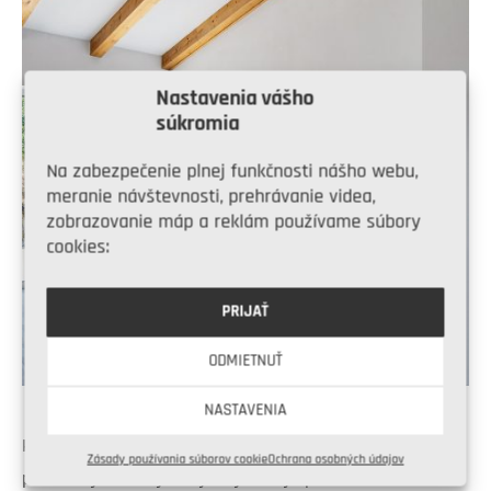
Nastavenia vášho
súkromia
Na zabezpečenie plnej funkčnosti nášho webu,
meranie návštevnosti, prehrávanie videa,
zobrazovanie máp a reklám používame súbory
cookies:
PRIJAŤ
ODMIETNUŤ
NASTAVENIA
K vzdušnosti a hlavne presvetlenie prispieva aj
Zásady používania súborov cookie
Ochrana osobných údajov
presklený roh obývacej izby. Ten je podobne ako veľa