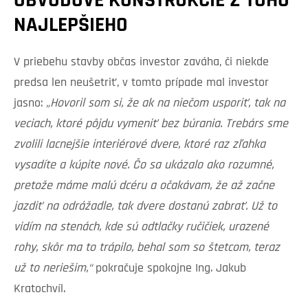
OBVODOVÉ KONŠTRUKCIE Z TOHO
NAJLEPŠIEHO
V priebehu stavby občas investor zaváha, či niekde
predsa len neušetriť, v tomto prípade mal investor
jasno:
„Hovoril som si, že ak na niečom usporiť, tak na
veciach, ktoré pôjdu vymeniť bez búrania. Trebárs sme
zvolili lacnejšie interiérové ​​dvere, ktoré raz zľahka
vysadíte a kúpite nové. Čo sa ukázalo ako rozumné,
pretože máme malú dcéru a očakávam, že až začne
jazdiť na odrážadle, tak dvere dostanú zabrať. Už to
vidím na stenách, kde sú odtlačky ručičiek, urazené
rohy, skôr ma to trápilo, behal som so štetcom, teraz
už to neriešim,“
pokračuje spokojne Ing. Jakub
Kratochvíl.