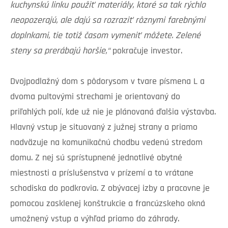
kuchynskú linku použiť materiály, ktoré sa tak rýchlo
neopozerajú, ale dajú sa rozraziť rôznymi farebnými
doplnkami, tie totiž časom vymeniť môžete. Zelené
steny sa prerábajú horšie,“
pokračuje investor.
Dvojpodlažný dom s pôdorysom v tvare písmena L a
dvoma pultovými strechami je orientovaný do
priľahlých polí, kde už nie je plánovaná ďalšia výstavba.
Hlavný vstup je situovaný z južnej strany a priamo
nadväzuje na komunikačnú chodbu vedenú stredom
domu. Z nej sú sprístupnené jednotlivé obytné
miestnosti a príslušenstva v prízemí a to vrátane
schodiska do podkrovia. Z obývacej izby a pracovne je
pomocou zasklenej konštrukcie a francúzskeho okná
umožnený vstup a výhľad priamo do záhrady.