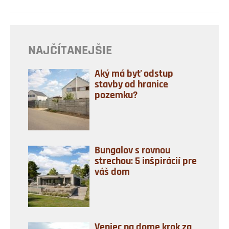
NAJČÍTANEJŠIE
Aký má byť odstup
stavby od hranice
pozemku?
Bungalov s rovnou
strechou: 5 inšpirácií pre
váš dom
Veniec na dome krok za