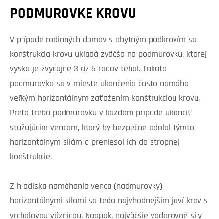
PODMUROVKE KROVU
V prípade rodinných domov s obytným podkrovím sa
konštrukcia krovu ukladá zväčša na podmurovku, ktorej
výška je zvyčajne 3 až 5 radov tehál. Takáto
podmurovka sa v mieste ukončenia často namáha
veľkým horizontálnym zaťažením konštrukciou krovu.
Preto treba podmurovku v každom prípade ukončiť
stužujúcim vencom, ktorý by bezpečne odolal týmto
horizontálnym silám a preniesol ich do stropnej
konštrukcie.
Z hľadiska namáhania venca (nadmurovky)
horizontálnymi silami sa teda najvhodnejším javí krov s
vrcholovou väznicou. Naopak, najväčšie vodorovné sily