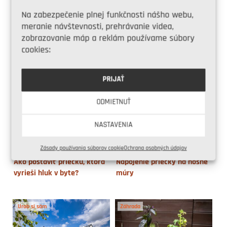
Na zabezpečenie plnej funkčnosti nášho webu,
meranie návštevnosti, prehrávanie videa,
zobrazovanie máp a reklám používame súbory
cookies:
Ako postaviť stenu z
Zakladanie prvého radu
keramických tvárnic
tehál – postup v 9 krokoch
PRIJAŤ
ODMIETNUŤ
NASTAVENIA
Zásady používania súborov cookie
Ochrana osobných údajov
Ako postaviť priečku, ktorá
Napojenie priečky na nosné
vyrieši hluk v byte?
múry
Urob si sám
Záhrada