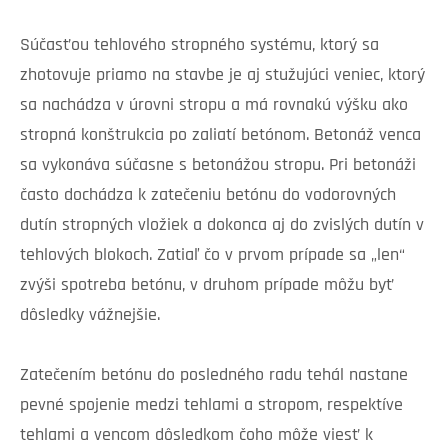
Súčasťou tehlového stropného systému, ktorý sa
zhotovuje priamo na stavbe je aj stužujúci veniec, ktorý
sa nachádza v úrovni stropu a má rovnakú výšku ako
stropná konštrukcia po zaliatí betónom. Betonáž venca
sa vykonáva súčasne s betonážou stropu. Pri betonáži
často dochádza k zatečeniu betónu do vodorovných
dutín stropných vložiek a dokonca aj do zvislých dutín v
tehlových blokoch. Zatiaľ čo v prvom prípade sa „len“
zvýši spotreba betónu, v druhom prípade môžu byť
dôsledky vážnejšie.
Zatečením betónu do posledného radu tehál nastane
pevné spojenie medzi tehlami a stropom, respektíve
tehlami a vencom dôsledkom čoho môže viesť k