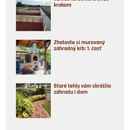
krokom
Zhotovte si murovaný
záhradný krb: 1. časť
Staré tehly vám skrášlia
záhradu i dom