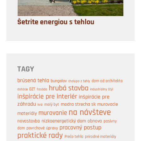
Šetrite energiou s tehlou
TAGY
brúsená tehla
bungalov
dom od architekta
chalupa z tehly
hrubá stavba
DZT
industriálny štýl
dotácie
fasáda
inšpirácie pre interiér
inšpirácie pre
záhradu
modra strecha sk
murovacie
malý byt
kvíz
na návšteve
murovanie
materiály
nízkoenergetický dom
obnova
novostavba
pasívny
pracovný postup
dom
povrchové úpravy
praktické rady
prírodné materiály
Prečo tehla