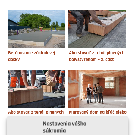
Betónovanie základovej
Ako stavať z tehál plnených
dosky
polystyrénom – 2. časť
Ako stavať z tehál plnených
Murovaný dom na kľúč alebo
polystyrénom – 1. časť
svojpomocne?
Nastavenia vášho
súkromia