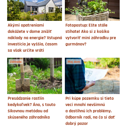
Akými opatreniami
Fotopostup: Ešte stále
dokážete v dome znížiť
stíhate! Ako si z košíka
náklady na energie? Vstupná
vytvoriť mini záhradku pre
investícia je vyššia, časom
gurmánov?
sa však určite vráti
Záhrada
Môj dom
Presádzanie rastlín
Pri kúpe pozemku si tieto
kedykoľvek? Áno, s touto
veci mnohí nevšimnú
šikovnou metódou od
a dostihnú ich problémy.
skúseného záhradníka
Odborník radí, na čo si dať
dobrý pozor