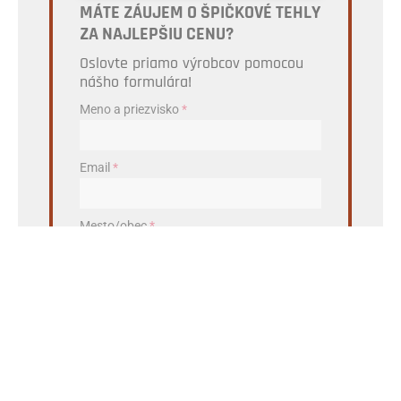
MÁTE ZÁUJEM O ŠPIČKOVÉ TEHLY
ZA NAJLEPŠIU CENU?
Oslovte priamo výrobcov pomocou
nášho formulára!
Meno a priezvisko
*
Email
*
Mesto/obec
*
PSČ
*
Aby sme vám vedeli poslať ponuku z vašej blízkosti,
potrebujeme vedieť odkiaľ ste.
CHCEM NAJLEPŠIU PONUKU