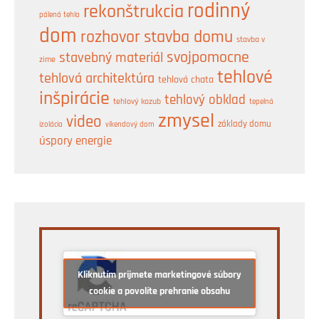
rodinný
rekonštrukcia
pálená tehla
dom
rozhovor
stavba domu
stavba v
svojpomocne
stavebný materiál
zime
tehlové
tehlová architektúra
tehlová chata
inšpirácie
tehlový obklad
tehlový kozub
tepelná
zmysel
video
základy domu
izolácia
víkendový dom
úspory energie
Kliknutím prijmete marketingové súbory
cookie a povolíte prehranie obsahu