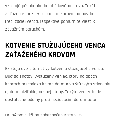
vznikajú pôsobením hambálkového krovu. Takéto
zaťaženie môže v prípade nesprávneho návrhu
(realizácie) venca, respektíve pomúrnice viesť k
závažným poruchám.
KOTVENIE STUŽUJÚCEHO VENCA
ZAŤAŽENÉHO KROVOM
Existujú dve alternatívy kotvenia stužujúceho venca.
Buď sa zhotoví vystužený veniec, ktorý na oboch
koncoch prechádza kolmo do muriva štítových stien, ale
aj do medziľahlej nosnej steny. Takýto veniec bude
dostatočne odolný proti nežiaducim deformáciám.
Druhý typ slúži na zabezpečenie stability