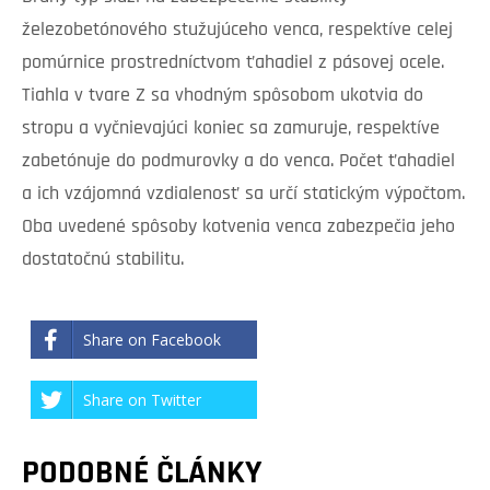
železobetónového stužujúceho venca, respektíve celej
pomúrnice prostredníctvom ťahadiel z pásovej ocele.
Tiahla v tvare Z sa vhodným spôsobom ukotvia do
stropu a vyčnievajúci koniec sa zamuruje, respektíve
zabetónuje do podmurovky a do venca. Počet ťahadiel
a ich vzájomná vzdialenosť sa určí statickým výpočtom.
Oba uvedené spôsoby kotvenia venca zabezpečia jeho
dostatočnú stabilitu.
Share on Facebook
Share on Twitter
PODOBNÉ ČLÁNKY