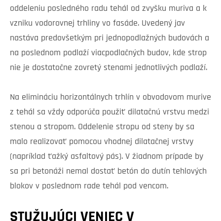
oddeleniu posledného radu tehál od zvyšku muriva a k
vzniku vodorovnej trhliny vo fasáde. Uvedený jav
nastáva predovšetkým pri jednopodlažných budovách a
na poslednom podlaží viacpodlačných budov, kde strop
nie je dostatočne zovretý stenami jednotlivých podlaží.
Na elimináciu horizontálnych trhlín v obvodovom murive
z tehál sa vždy odporúča použiť dilatačnú vrstvu medzi
stenou a stropom. Oddelenie stropu od steny by sa
malo realizovať pomocou vhodnej dilatačnej vrstvy
(napríklad ťažký asfaltový pás). V žiadnom prípade by
sa pri betonáži nemal dostať betón do dutín tehlových
blokov v poslednom rade tehál pod vencom.
STUŽUJÚCI VENIEC V