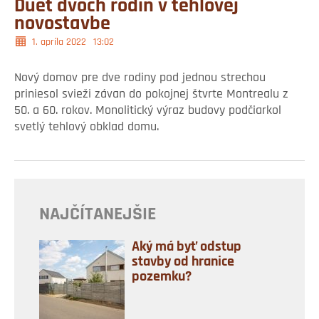
Duet dvoch rodín v tehlovej
novostavbe
1. apríla 2022
13:02
Nový domov pre dve rodiny pod jednou strechou
priniesol svieži závan do pokojnej štvrte Montrealu z
50. a 60. rokov. Monolitický výraz budovy podčiarkol
svetlý tehlový obklad domu.
NAJČÍTANEJŠIE
Aký má byť odstup
stavby od hranice
pozemku?