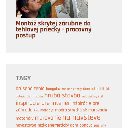
Montáž skrytej zárubne do
tehlovej priečky – pracovný
postup
TAGY
brúsená tehla
bungalov
dom od architekta
chalupa z tehly
hrubá stavba
DZT
industriálny štýl
dotácie
fasáda
inšpirácie pre interiér
inšpirácie pre
záhradu
modra strecha sk
murovacie
malý byt
kvíz
na návšteve
murovanie
materiály
nízkoenergetický dom
obnova
novostavba
pasívny