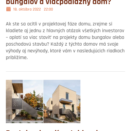
bungalov a viacpodlažný dom?
18. októbra 2022
22:00
Ak ste sa ocitli v projektovej fáze domu, zrejme si
kladiete aj jednu z hlavných otázok všetkých investorov
– oplatí sa viac staviť na projekty domu bungalov alebo
poschodovú stavbu? Každý z týchto domov má svoje
výhody aj nevýhody, ktoré vám v nasledujúcich riadkoch
priblížime.