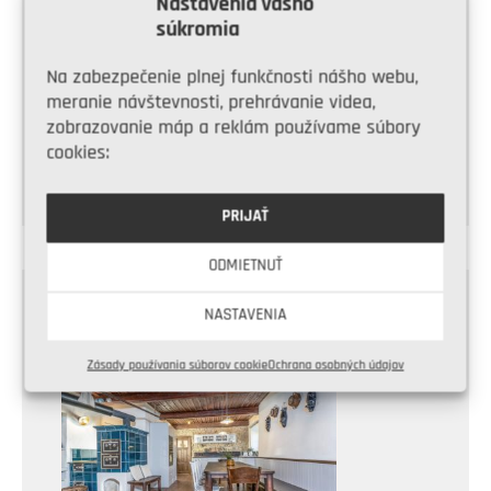
Nastavenia vášho
súkromia
Vyberáme hmoždinky do
Na zabezpečenie plnej funkčnosti nášho webu,
dierovanej tehly
meranie návštevnosti, prehrávanie videa,
zobrazovanie máp a reklám používame súbory
cookies:
PRIJAŤ
ODMIETNUŤ
NASTAVENIA
ODPORÚČANÉ
Zásady používania súborov cookie
Ochrana osobných údajov