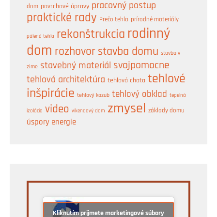
pracovný postup
dom
povrchové úpravy
praktické rady
prírodné materiály
Prečo tehla
rodinný
rekonštrukcia
pálená tehla
dom
rozhovor
stavba domu
stavba v
svojpomocne
stavebný materiál
zime
tehlové
tehlová architektúra
tehlová chata
inšpirácie
tehlový obklad
tehlový kozub
tepelná
zmysel
video
základy domu
izolácia
víkendový dom
úspory energie
Kliknutím prijmete marketingové súbory