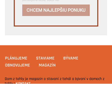
potrebujeme vedieť odkiaľ ste.
CHCEM NAJLEPŠIU PONUKU
PLÁNUJEME
STAVIAME
BÝVAME
OBNOVUJEME
MAGAZÍN
Dom z tehly je magazín o stavaní z tehál a bývaní v domoch z
tehly |
KONTAKT