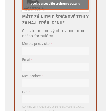
cookie a povolíte prehranie obsahu
MÁTE ZÁUJEM O ŠPIČKOVÉ TEHLY
ZA NAJLEPŠIU CENU?
Oslovte priamo výrobcov pomocou
nášho formulára!
Meno a priezvisko
*
Email
*
Mesto/obec
*
PSČ
*
Aby sme vám vedeli poslať ponuku z vašej blízkosti,