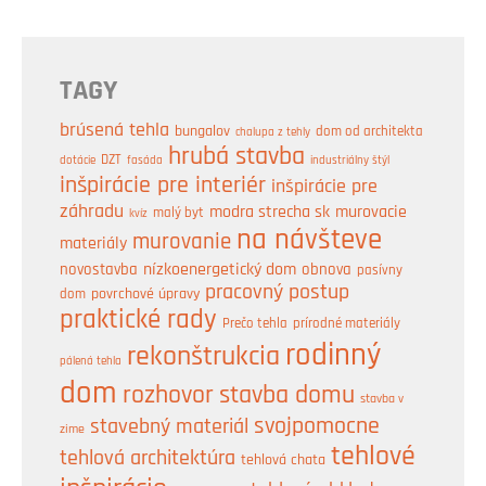
TAGY
brúsená tehla
bungalov
dom od architekta
chalupa z tehly
hrubá stavba
DZT
industriálny štýl
dotácie
fasáda
inšpirácie pre interiér
inšpirácie pre
záhradu
modra strecha sk
murovacie
malý byt
kvíz
na návšteve
murovanie
materiály
nízkoenergetický dom
obnova
novostavba
pasívny
pracovný postup
dom
povrchové úpravy
praktické rady
prírodné materiály
Prečo tehla
rodinný
rekonštrukcia
pálená tehla
dom
rozhovor
stavba domu
stavba v
svojpomocne
stavebný materiál
zime
tehlové
tehlová architektúra
tehlová chata