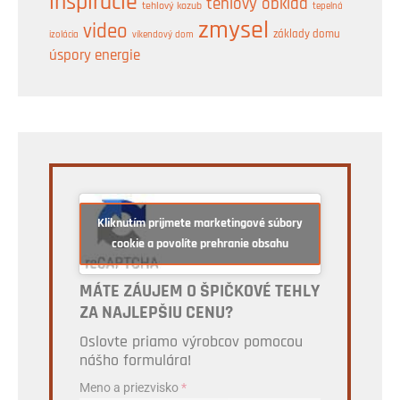
inšpirácie
tehlový obklad
tehlový kozub
tepelná
zmysel
video
základy domu
izolácia
víkendový dom
úspory energie
Kliknutím prijmete marketingové súbory
cookie a povolíte prehranie obsahu
MÁTE ZÁUJEM O ŠPIČKOVÉ TEHLY
ZA NAJLEPŠIU CENU?
Oslovte priamo výrobcov pomocou
nášho formulára!
Meno a priezvisko
*