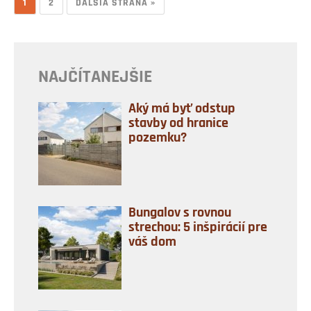
1
2
ĎALŠIA STRANA »
NAJČÍTANEJŠIE
Aký má byť odstup
stavby od hranice
pozemku?
Bungalov s rovnou
strechou: 5 inšpirácií pre
váš dom