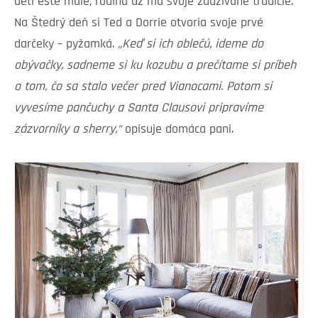
deti ešte malé, rodina už má svoje zaužívané tradície.
Na Štedrý deň si Ted a Dorrie otvoria svoje prvé
darčeky – pyžamká.
„Keď si ich oblečú, ideme do
obývačky, sadneme si ku kozubu a prečítame si príbeh
o tom, čo sa stalo večer pred Vianocami. Potom si
vyvesíme pančuchy a Santa Clausovi pripravíme
zázvorníky a sherry,“
opisuje domáca pani.