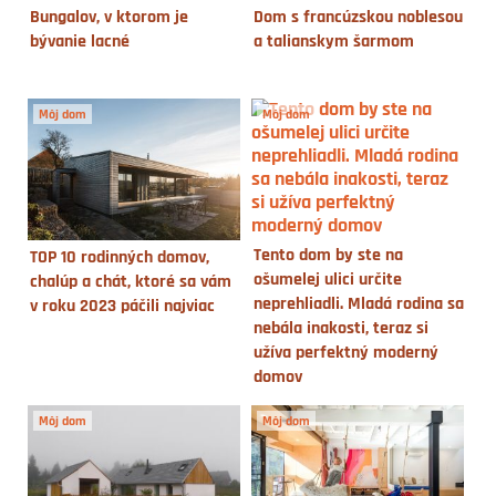
Bungalov, v ktorom je
Dom s francúzskou noblesou
bývanie lacné
a talianskym šarmom
Môj dom
Môj dom
Tento dom by ste na
TOP 10 rodinných domov,
ošumelej ulici určite
chalúp a chát, ktoré sa vám
neprehliadli. Mladá rodina sa
v roku 2023 páčili najviac
nebála inakosti, teraz si
užíva perfektný moderný
domov
Môj dom
Môj dom