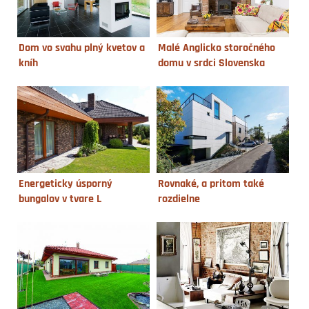
Dom vo svahu plný kvetov a
Malé Anglicko storočného
kníh
domu v srdci Slovenska
Energeticky úsporný
Rovnaké, a pritom také
bungalov v tvare L
rozdielne