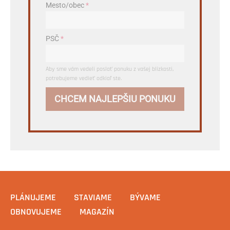
Mesto/obec
*
PSČ
*
Aby sme vám vedeli poslať ponuku z vašej blízkosti,
potrebujeme vedieť odkiaľ ste.
CHCEM NAJLEPŠIU PONUKU
PLÁNUJEME
STAVIAME
BÝVAME
OBNOVUJEME
MAGAZÍN