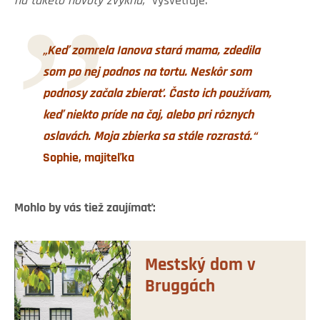
na takéto novoty zvyknú,“
vysvetľuje.
„Keď zomrela Ianova stará mama, zdedila
som po nej podnos na tortu. Neskôr som
podnosy začala zbierať. Často ich používam,
keď niekto príde na čaj, alebo pri rôznych
oslavách. Moja zbierka sa stále rozrastá.“
Sophie, majiteľka
Mohlo by vás tiež zaujímať:
Mestský dom v
Bruggách