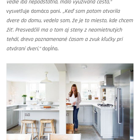
vedie iba nepodstatná, málo využívaná cesta,“
vysvetľuje domáca pani.
„Keď som potom otvorila
dvere do domu, vedela som, že je to miesto, kde chcem
žiť. Presvedčili ma o tom aj steny z neomietnutých
tehál, drevo poznamenané časom a zvuk kľučky pri
otváraní dverí,“
dopĺňa.