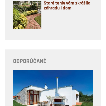
Staré tehly vám skrášlia
záhradu i dom
ODPORÚČANÉ