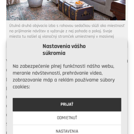
Útulná druhá obývacia izba s rohovou sedačkou slúži ako miestnosť
na prijímanie návštev a vyžaruje z nej pohoda a pokoj. Svoje
miesto tu našiel aj vianočný stromček umiestnený v masívnej
zinkovej nádobe.
Nastavenia vášho
súkromia
Vianoce sa potom začínajú už ráno okolo šiestej, keď sa
Na zabezpečenie plnej funkčnosti nášho webu,
deti prikradnú dolu, zvedavé, čo nájdu vo svojich
meranie návštevnosti, prehrávanie videa,
pančuchách. Potom sa všetci zídu pri raňajkách a
zobrazovanie máp a reklám používame súbory
cookies:
pochutnávajú si na praženici a údenom lososovi a
rodičia popíjajú šampanské. Deti sa oblečú do nového
PRIJAŤ
oblečenia, ktoré dostali, a čakajú, kým prídu ďalší
členovia rodiny.
„Minulé Vianoce sa nás zišlo štrnásť,“
ODMIETNUŤ
spomína si Sophie. Po obede potom zájdu na dlhú
NASTAVENIA
prechádzku a po návrate si v útulnej obývacej izbe