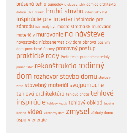
brúsená tehla
bungalov
dom od architekta
chalupa z tehly
hrubá stavba
DZT
industriálny štýl
dotácie
fasáda
inšpirácie pre interiér
inšpirácie pre
záhradu
modra strecha sk
murovacie
malý byt
kvíz
na návšteve
murovanie
materiály
nízkoenergetický dom
obnova
novostavba
pasívny
pracovný postup
dom
povrchové úpravy
praktické rady
prírodné materiály
Prečo tehla
rodinný
rekonštrukcia
pálená tehla
dom
rozhovor
stavba domu
stavba v
svojpomocne
stavebný materiál
zime
tehlové
tehlová architektúra
tehlová chata
inšpirácie
tehlový obklad
tehlový kozub
tepelná
zmysel
video
základy domu
izolácia
víkendový dom
úspory energie