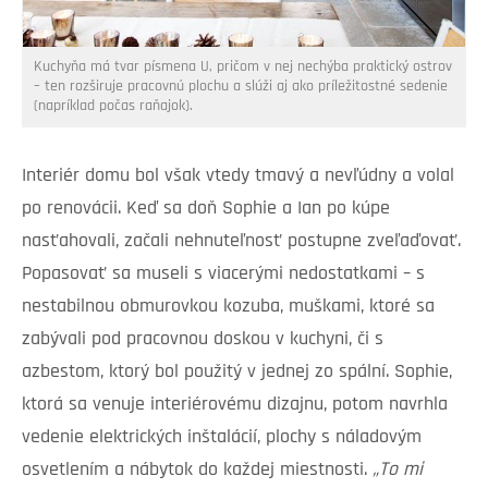
Kuchyňa má tvar písmena U, pričom v nej nechýba praktický ostrov
– ten rozširuje pracovnú plochu a slúži aj ako príležitostné sedenie
(napríklad počas raňajok).
Interiér domu bol však vtedy tmavý a nevľúdny a volal
po renovácii. Keď sa doň Sophie a Ian po kúpe
nasťahovali, začali nehnuteľnosť postupne zveľaďovať.
Popasovať sa museli s viacerými nedostatkami – s
nestabilnou obmurovkou kozuba, muškami, ktoré sa
zabývali pod pracovnou doskou v kuchyni, či s
azbestom, ktorý bol použitý v jednej zo spální. Sophie,
ktorá sa venuje interiérovému dizajnu, potom navrhla
vedenie elektrických inštalácií, plochy s náladovým
osvetlením a nábytok do každej miestnosti.
„To mi