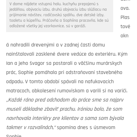
V dome nájdete vstupnú halu, kuchyňu prepojenú s
ova.
jedálňou, obývaciu izbu, druhú obývaciu izbu slúžiacu na
prijímanie návštev, rodičovskú spálňu, dve detské izby,
Plas
toaletu a kúpeľňu. Práčovňa a Sophiina pracovňa, kde sú
tové
odložené všetky jej vzorkovnice, sú v garáži.
okn
á nahradili drevenými a v zadnej časti domu
nainštalovali zasklené dvere vedúce do exteriéru. Kým
Ian a jeho švagor sa postarali o väčšinu murárskych
prác, Sophie pomáhala pri odstraňovaní stavebného
odpadu. V tomto období spávali na nafukovacích
matracoch, obkolesení rumoviskom a varili si na variči.
„Každé ráno pred odchodom do práce sme sa najprv
museli dôkladne zbaviť prachu. Iróniou bolo, že som
navrhovala interiéry pre klientov a sama som bývala
takmer v rozvalinách,“
spomína dnes s úsmevom
Sophie.