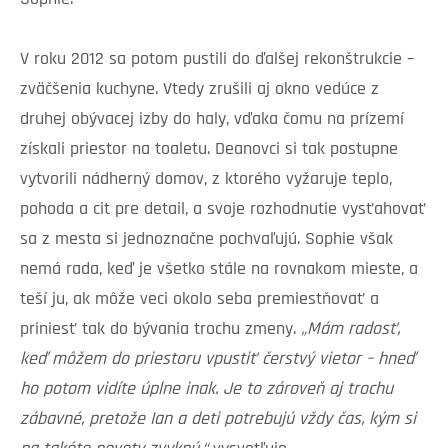
V roku 2012 sa potom pustili do ďalšej rekonštrukcie –
zväčšenia kuchyne. Vtedy zrušili aj okno vedúce z
druhej obývacej izby do haly, vďaka čomu na prízemí
získali priestor na toaletu. Deanovci si tak postupne
vytvorili nádherný domov, z ktorého vyžaruje teplo,
pohoda a cit pre detail, a svoje rozhodnutie vysťahovať
sa z mesta si jednoznačne pochvaľujú. Sophie však
nemá rada, keď je všetko stále na rovnakom mieste, a
teší ju, ak môže veci okolo seba premiestňovať a
priniesť tak do bývania trochu zmeny.
„Mám radosť,
keď môžem do priestoru vpustiť čerstvý vietor – hneď
ho potom vidíte úplne inak. Je to zároveň aj trochu
zábavné, pretože Ian a deti potrebujú vždy čas, kým si