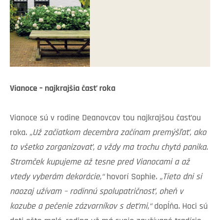
Vianoce – najkrajšia časť roka
Vianoce sú v rodine Deanovcov tou najkrajšou časťou
roka.
„Už začiatkom decembra začínam premýšľať, ako
to všetko zorganizovať, a vždy ma trochu chytá panika.
Stromček kupujeme až tesne pred Vianocami a až
vtedy vyberám dekorácie,“
hovorí Sophie.
„Tieto dni si
naozaj užívam – rodinnú spolupatričnosť, oheň v
kozube a pečenie zázvorníkov s deťmi,“
dopĺňa. Hoci sú