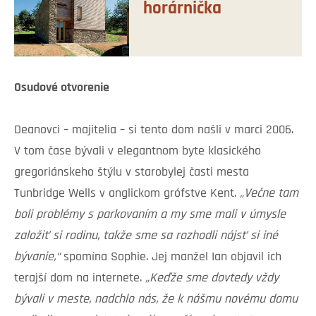
horárnička
Osudové otvorenie
Deanovci – majitelia – si tento dom našli v marci 2006.
V tom čase bývali v elegantnom byte klasického
gregoriánskeho štýlu v starobylej časti mesta
Tunbridge Wells v anglickom grófstve Kent.
„Večne tam
boli problémy s parkovaním a my sme mali v úmysle
založiť si rodinu, takže sme sa rozhodli nájsť si iné
bývanie,“
spomína Sophie. Jej manžel Ian objavil ich
terajší dom na internete.
„Keďže sme dovtedy vždy
bývali v meste, nadchlo nás, že k nášmu novému domu