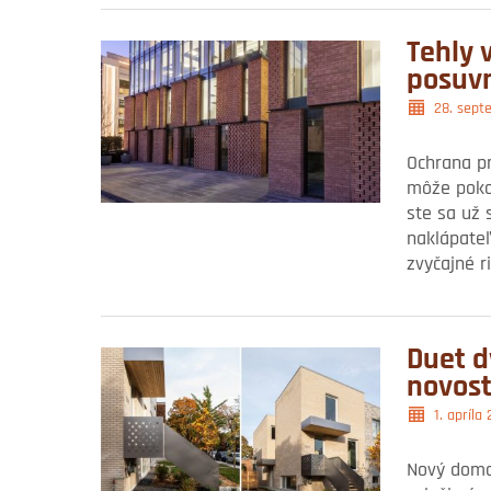
Tehly 
posuv
28. sept
Ochrana pr
môže pokoj
ste sa už 
naklápate
zvyčajné r
Duet d
novos
1. apríla
Nový domov