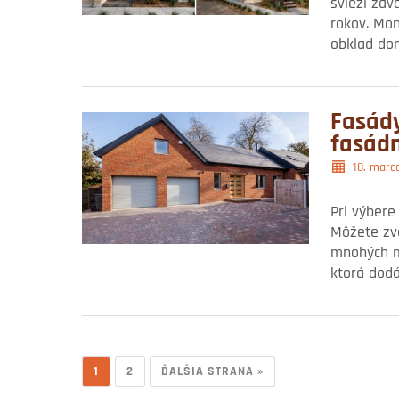
svieži záv
rokov. Mon
obklad do
Fasády
fasádn
18. marc
Pri výbere
Môžete zvo
mnohých ma
ktorá dod
1
2
ĎALŠIA STRANA »