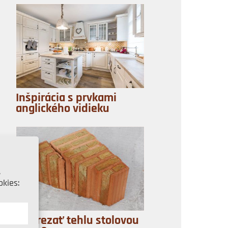
Inšpirácia s prvkami
anglického vidieku
,
kies:
A
Ako rezať tehlu stolovou