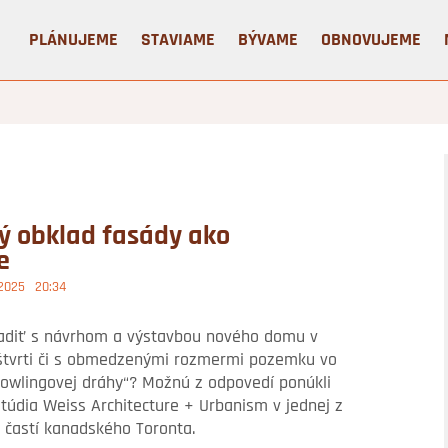
PLÁNUJEME
STAVIAME
BÝVAME
OBNOVUJEME
ý obklad fasády ako
e
 2025
20:34
radiť s návrhom a výstavbou nového domu v
 štvrti či s obmedzenými rozmermi pozemku vo
bowlingovej dráhy“? Možnú z odpovedí ponúkli
štúdia Weiss Architecture + Urbanism v jednej z
 častí kanadského Toronta.