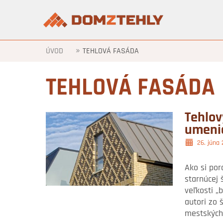
»
ÚVOD
TEHLOVÁ FASÁDA
TEHLOVÁ FASÁDA
Tehlov
umeni
26. júna
Ako si po
starnúcej
veľkosti „
autori zo 
mestských