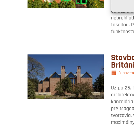
víťaza cen
odniesla k
neprehlia
fasádou. P
funkčnosťo
Stavbo
Britán
8. novem
Už po 26. k
architekto
kancelária
pre Magda
tvorcovia,
maximálny