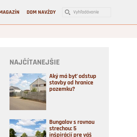
MAGAZÍN
DOM NAVŽDY
NAJČÍTANEJŠIE
Aký má byť odstup
stavby od hranice
pozemku?
Bungalov s rovnou
strechou: 5
inšpirácií pre váš