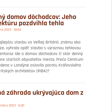
ný domov dôchodcov: Jeho
ektúru pozdvihla tehla
bra 2023
18:59
jlepšiu stavbu vo Veľkej Británii, známu ako
rize, vyhrala opäť stavba s výraznou tehlovou
entoraz ide o domov dôchodcov či skôr denný
pre starších obyvateľov mesta. Prečo Centrum
dena v Londýne oslovilo porotu Kráľovského
britských architektov (RIBA)?
ná záhrada ukrývajúca dom z
embra 2023
6:00