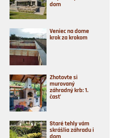
dom
Veniec na dome
krok za krokom
Zhotovte si
murovaný
záhradný krb: 1.
časť
Staré tehly vám
skrášlia záhradu i
dom