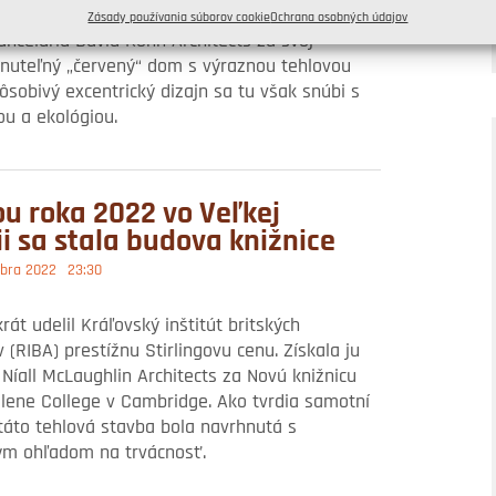
y Dom roka 2022. Prestížne ocenenie si
Zásady používania súborov cookie
Ochrana osobných údajov
ancelária David Kohn Architects za svoj
dnuteľný „červený“ dom s výraznou tehlovou
ôsobivý excentrický dizajn sa tu však snúbi s
u a ekológiou.
u roka 2022 vo Veľkej
ii sa stala budova knižnice
bra 2022
23:30
rát udelil Kráľovský inštitút britských
v (RIBA) prestížnu Stirlingovu cenu. Získala ju
 Níall McLaughlin Architects za Novú knižnicu
lene College v Cambridge. Ako tvrdia samotní
 táto tehlová stavba bola navrhnutá s
m ohľadom na trvácnosť.