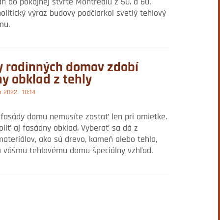
an do pokojnej štvrte Montrealu z 50. a 60.
olitický výraz budovy podčiarkol svetlý tehlový
mu.
 rodinných domov zdobí
y obklad z tehly
a 2022
10:14
 fasády domu nemusíte zostať len pri omietke.
liť aj fasádny obklad. Vyberať sa dá z
teriálov, ako sú drevo, kameň alebo tehla,
á vášmu tehlovému domu špeciálny vzhľad.