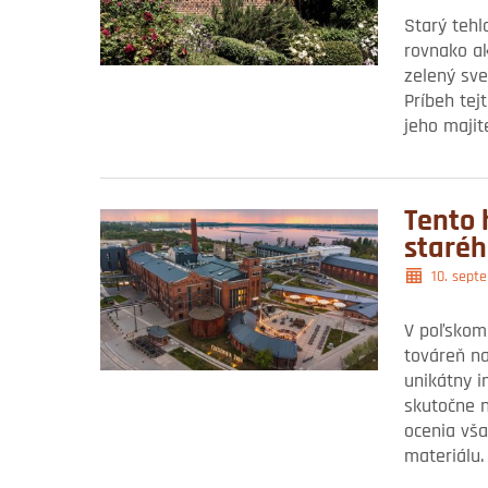
Starý tehl
rovnako a
zelený sve
Príbeh tej
jeho majit
Tento 
staréh
10. sept
V poľskom
továreň na
unikátny i
skutočne n
ocenia vš
materiálu.