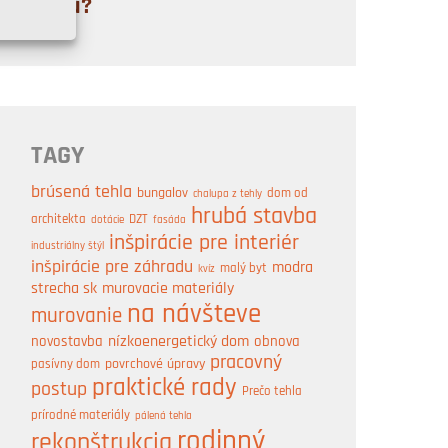
pílou?
TAGY
brúsená tehla
bungalov
dom od
chalupa z tehly
hrubá stavba
architekta
DZT
dotácie
fasáda
inšpirácie pre interiér
industriálny štýl
inšpirácie pre záhradu
modra
malý byt
kvíz
strecha sk
murovacie materiály
na návšteve
murovanie
nízkoenergetický dom
obnova
novostavba
pracovný
pasívny dom
povrchové úpravy
praktické rady
postup
Prečo tehla
prírodné materiály
pálená tehla
rodinný
rekonštrukcia