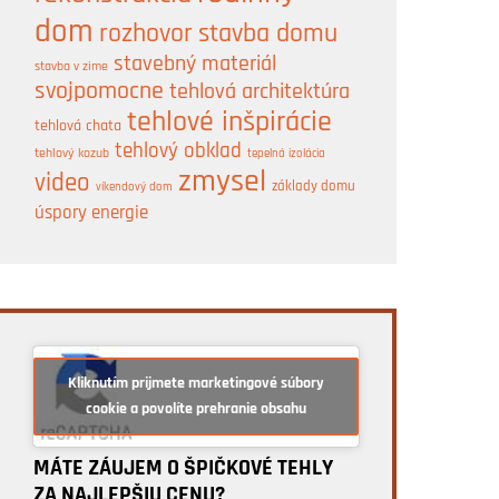
dom
rozhovor
stavba domu
stavebný materiál
stavba v zime
svojpomocne
tehlová architektúra
tehlové inšpirácie
tehlová chata
tehlový obklad
tehlový kozub
tepelná izolácia
zmysel
video
základy domu
víkendový dom
úspory energie
Kliknutím prijmete marketingové súbory
cookie a povolíte prehranie obsahu
MÁTE ZÁUJEM O ŠPIČKOVÉ TEHLY
ZA NAJLEPŠIU CENU?