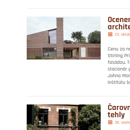
Ocene
archit
23. októ
Cenu za na
Stirling P
fasádou. T
stacionár 
Johna Mor
inštitútu 
Čarov
tehly
30. sept