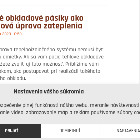
é obkladové pásiky ako
ová úprava zateplenia
a 2023
6:50
prava tepelnoizolačného systému nemusí byť
u omietky. Ak sa vám páčia tehlové obkladové
žete zvoliť aj túto možnosť. Priblížime vám
okom, ako postupovať pri realizácii takéhoto
ho obkladu.
Nastavenia vášho súkromia
ý dom roka 2022 má hravú
zpečenie plnej funkčnosti nášho webu, meranie návštevnosti
ú fasádu
anie videa, zobrazovanie máp a reklám používame súbory coo
mbra 2022
6:00
PRIJAŤ
ODMIETNUŤ
NASTAVENI
nštitút britských architektov (RIBA) vyhlásil