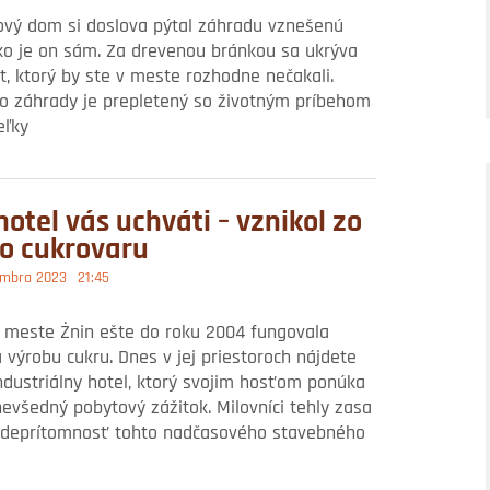
ový dom si doslova pýtal záhradu vznešenú
ko je on sám. Za drevenou bránkou sa ukrýva
t, ktorý by ste v meste rozhodne nečakali.
to záhrady je prepletený so životným príbehom
eľky
hotel vás uchváti – vznikol zo
o cukrovaru
embra 2023
21:45
 meste Żnin ešte do roku 2004 fungovala
 výrobu cukru. Dnes v jej priestoroch nájdete
ndustriálny hotel, ktorý svojim hosťom ponúka
evšedný pobytový zážitok. Milovníci tehly zasa
adeprítomnosť tohto nadčasového stavebného