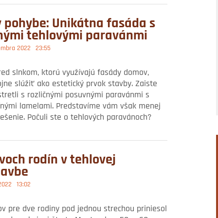
v pohybe: Unikátna fasáda s
nými tehlovými paravánmi
embra 2022
23:55
ed slnkom, ktorú využívajú fasády domov,
ne slúžiť ako estetický prvok stavby. Zaiste
stretli s rozličnými posuvnými paravánmi s
ľnými lamelami. Predstavíme vám však menej
iešenie. Počuli ste o tehlových paravánoch?
voch rodín v tehlovej
tavbe
 2022
13:02
 pre dve rodiny pod jednou strechou priniesol