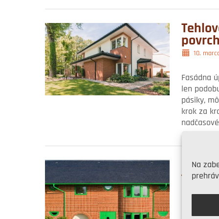
Tehlov
povrch
10. marc
Fasádna ú
len podob
pásiky, mô
krok za kr
nadčasové
Britsk
Na zabe
tehlov
prehráv
16. dece
Kráľovský i