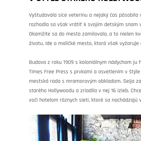
Vyštudovala síce veterinu a nejaký čas pôsobila 
rozhodla sa však vrátiť k svojím detským snom vy
Okamžite sa do mesta zamilovala, a to nielen kv
životu. Ide o maličké mesto, ktorá však vyžaruje
Budova z roku 1909 s koloniálnym nádychom ju hne
Times Free Press s prvkami a osvetlením v štýle 
mestská rada s mramorovým obkladom. Seija za
starého Hollywoodu a zriadila v nej 16 izieb. Chc
voči hotelom rôznych sietí, ktoré sa nachádzajú v 