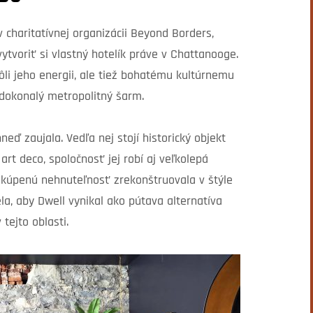
v charitatívnej organizácii Beyond Borders,
tvoriť si vlastný hotelík práve v Chattanooge.
ôli jeho energii, ale tiež bohatému kultúrnemu
 dokonalý metropolitný šarm.
ď zaujala. Vedľa nej stojí historický objekt
art deco, spoločnosť jej robí aj veľkolepá
kúpenú nehnuteľnosť zrekonštruovala v štýle
ela, aby Dwell vynikal ako pútava alternatíva
tejto oblasti.