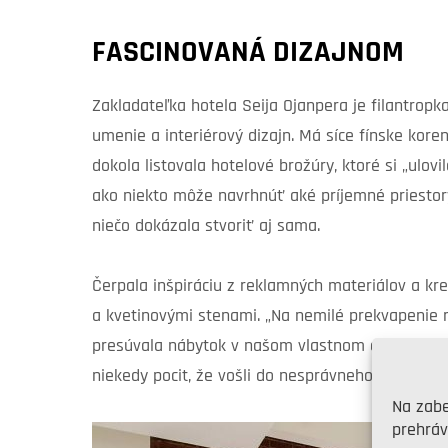
FASCINOVANÁ DIZAJNOM
Zakladateľka hotela Seija Ojanpera je filantrop
umenie a interiérový dizajn. Má síce fínske kore
dokola listovala hotelové brožúry, ktoré si „ulovi
ako niekto môže navrhnúť aké príjemné priestory
niečo dokázala stvoriť aj sama.
Čerpala inšpiráciu z reklamných materiálov a kre
a kvetinovými stenami. „Na nemilé prekvapenie 
presúvala nábytok v našom vlastnom dome. Prem
niekedy pocit, že vošli do nesprávneho domu,“ sm
Na zabe
prehráv