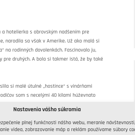
ka a hotelierka s obrovským nadšením pre
ne, narodila sa však v Amerike. Už ako malá si
la“ na rodinných dovolenkách. Fascinovalo ju,
 pre druhých. A bola si takmer istá, že by také
slila si malé útulné „hostince“ s vinárňami
rodičov som s necelými 40 kilami húževnato
iestňovala som doplnky a obrazy, takže mali
Nastavenia vášho súkromia
eje sa Seija.
zpečenie plnej funkčnosti nášho webu, meranie návštevnosti
anie videa, zobrazovanie máp a reklám používame súbory coo