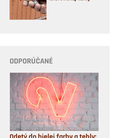
ODPORÚČANÉ
Odetý do bielej farby a tehly: