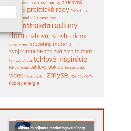
pracovný
pasívny dom
povrchové úpravy
praktické rady
postup
Prečo tehla
A
prírodné materiály
pálená tehla
rodinný
rekonštrukcia
dom
rozhovor
stavba domu
stavebný materiál
stavba v zime
svojpomocne
tehlová architektúra
tehlové inšpirácie
tehlová chata
tehlový obklad
tehlový kozub
tepelná izolácia
zmysel
video
základy domu
víkendový dom
úspory energie
Kliknutím prijmete marketingové súbory