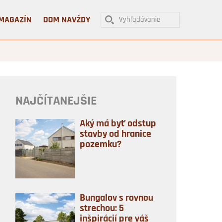
MAGAZÍN
DOM NAVŽDY
NAJČÍTANEJŠIE
Aký má byť odstup
stavby od hranice
pozemku?
Bungalov s rovnou
strechou: 5
inšpirácií pre váš