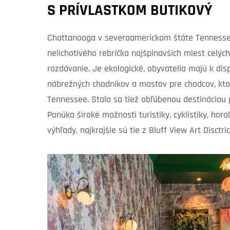
S PRÍVLASTKOM BUTIKOVÝ
Chattanooga v severoamerickom štáte Tennessee
nelichotivého rebríčka najšpinavších miest celý
rozdávanie. Je ekologické, obyvatelia majú k disp
nábrežných chodníkov a mostov pre chodcov, kto
Tennessee. Stalo sa tiež obľúbenou destináciou 
Ponúka široké možnosti turistiky, cyklistiky, hor
výhľady, najkrajšie sú tie z Bluff View Art Disctric