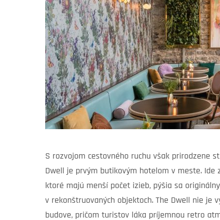
S rozvojom cestovného ruchu však prirodzene st
Dwell je prvým butikovým hotelom v meste. Ide z
ktoré majú menší počet izieb, pýšia sa origináln
v rekonštruovaných objektoch. The Dwell nie je vý
budove, pričom turistov láka príjemnou retro at