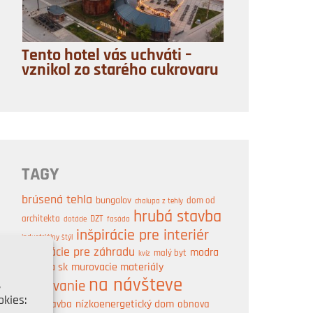
Tento hotel vás uchváti –
vznikol zo starého cukrovaru
TAGY
brúsená tehla
bungalov
dom od
chalupa z tehly
hrubá stavba
architekta
DZT
dotácie
fasáda
inšpirácie pre interiér
industriálny štýl
inšpirácie pre záhradu
modra
malý byt
kvíz
strecha sk
murovacie materiály
na návšteve
,
murovanie
kies:
nízkoenergetický dom
obnova
novostavba