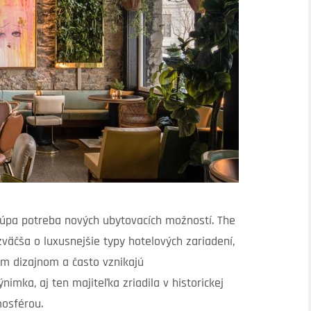
úpa potreba nových ubytovacích možností. The
väčša o luxusnejšie typy hotelových zariadení,
ym dizajnom a často vznikajú
nimka, aj ten majiteľka zriadila v historickej
mosférou.