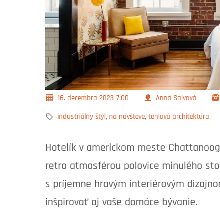
16. decembra 2023
7:00
Anna Salvová
industriálny štýl
,
na návšteve
,
tehlová architektúra
Hotelík v americkom meste Chattanooga 
retro atmosférou polovice minulého stor
s príjemne hravým interiérovým dizajno
inšpirovať aj vaše domáce bývanie.