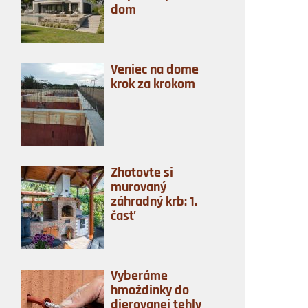
dom
Veniec na dome
krok za krokom
Zhotovte si
murovaný
záhradný krb: 1.
časť
Vyberáme
hmoždinky do
dierovanej tehly