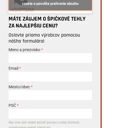
cookie a povolíte prehranie obsahu
MÁTE ZÁUJEM O ŠPIČKOVÉ TEHLY
ZA NAJLEPŠIU CENU?
Oslovte priamo výrobcov pomocou
nášho formulára!
Meno a priezvisko
*
Email
*
Mesto/obec
*
PSČ
*
Aby sme vám vedeli poslať ponuku z vašej blízkosti,
potrebujeme vedieť odkiaľ ste.