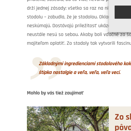
drží jednej zásady: všetko sa raz na niečo zíde
stodolu – zabudla, že je stodolou. Oklamali aj veci
neskúmajú. Dostávajú príležitosť ukázať sa v úp
neustále nesú so sebou. Akoby boli vďačné za šan
majiteľom oplatiť. Zo stodoly tak vytvorili fascinu
Základnými ingredienciami stodolového kokte
štipka nostalgie a veľa, veľa, veľa vecí.
Mohlo by vás tiež zaujímať
Zo s
pôv