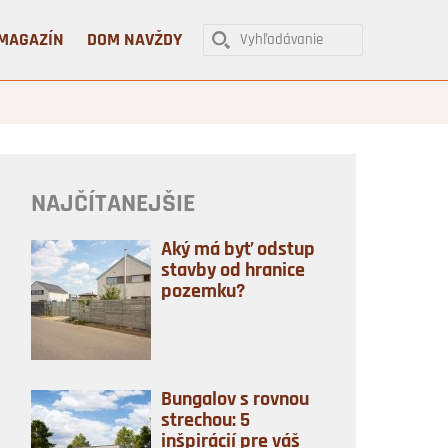
MAGAZÍN
DOM NAVŽDY
NAJČÍTANEJŠIE
Aký má byť odstup
stavby od hranice
pozemku?
Bungalov s rovnou
strechou: 5
inšpirácií pre váš