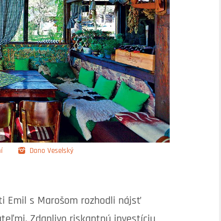
í
Dano Veselský
i Emil s Marošom rozhodli nájsť
teľmi. Zdanlivo riskantnú investíciu