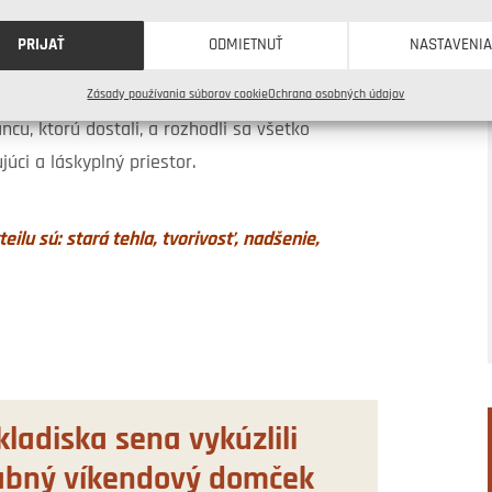
. Spoločne s Emilom oklamali dokonca samotnú
PRIJAŤ
ODMIETNUŤ
NASTAVENI
 v nej, ich tajný život a históriu spätne
lne inom – novom svetle, i keď tajomno si
Zásady používania súborov cookie
Ochrana osobných údajov
cu, ktorú dostali, a rozhodli sa všetko
júci a láskyplný priestor.
ilu sú: stará tehla, tvorivosť, nadšenie,
kladiska sena vykúzlili
abný víkendový domček