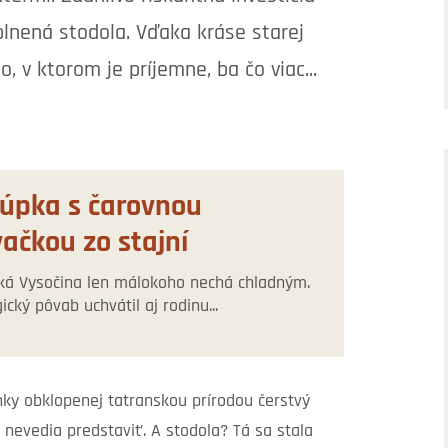
plnená stodola. Vďaka kráse starej
o, v ktorom je príjemne, ba čo viac...
úpka s čarovnou
ačkou zo stajní
á Vysočina len málokoho nechá chladným.
ický pôvab uchvátil aj rodinu...
inky obklopenej tatranskou prírodou čerstvý
i nevedia predstaviť. A stodola? Tá sa stala