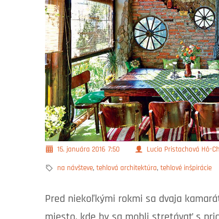
15. januára 2016
7:50
Lucia Pristachová Hô-Ch
na návšteve
,
tehlová architektúra
,
tehlové inšpirácie
Pred niekoľkými rokmi sa dvaja kamarát
miesto, kde by sa mohli stretávať s pria