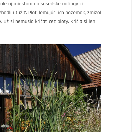
 ale aj miestom na susedské mítingy či
odli utužiť. Plot, lemujúci ich pozemok, zmizol
 Už si nemusia kričať cez ploty. Kričia si len