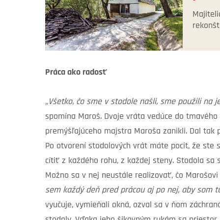
Majitel
rekonštr
Práca ako radosť
„Všetko, čo sme v stodole našli, sme použili na j
spomína Maroš. Dvoje vráta vedúce do tmavého 
premýšľajúceho majstra Maroša zanikli. Dal tak p
Po otvorení stodolových vrát máte pocit, že ste 
cítiť z každého rohu, z každej steny. Stodola sa
Možno sa v nej neustále realizovať, čo Marošov
sem každý deň pred prácou aj po nej, aby som tu 
vyučuje, vymieňali okná, ozval sa v ňom záchraná
stodoly. Vďaka jeho šikovným rukám sa priestor p