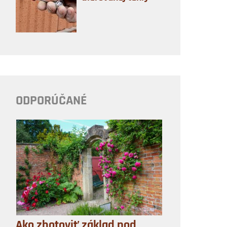
ODPORÚČANÉ
Ako zhotoviť základ pod