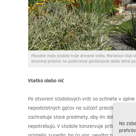
Pôvodne mala stodola troje drevené vráta. Mariánovi však st
otvorený priestor na podstrešné garážovanie alebo letné po
Všetko alebo nič
Po otvorení stodolových vrát sa ocitnete v úpln
nepodstatných gýčov na súčasť priestoru, v ktor
zachraňuje staré predmety, aby im dal šancu na no
Na zabe
nepotrebujú. V stodole konzervuje príbehy obsia
prehráv
priatelia, susedia, ba čo viac, neváha pre ne ce