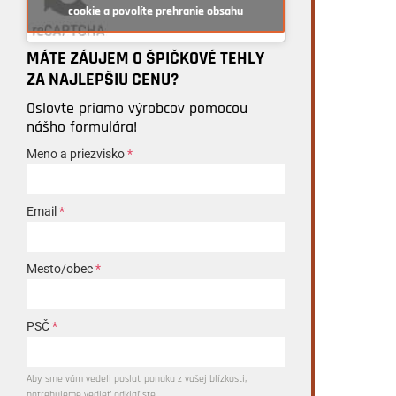
cookie a povolíte prehranie obsahu
MÁTE ZÁUJEM O ŠPIČKOVÉ TEHLY
ZA NAJLEPŠIU CENU?
Oslovte priamo výrobcov pomocou
nášho formulára!
Meno a priezvisko
*
Email
*
Mesto/obec
*
PSČ
*
Aby sme vám vedeli poslať ponuku z vašej blízkosti,
potrebujeme vedieť odkiaľ ste.