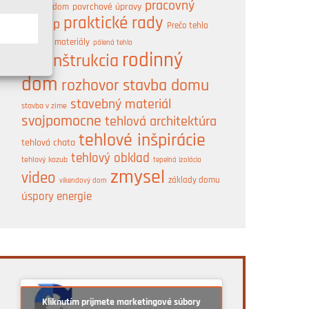
pracovný
pasívny dom
povrchové úpravy
praktické rady
postup
Prečo tehla
A
prírodné materiály
pálená tehla
rodinný
rekonštrukcia
dom
rozhovor
stavba domu
stavebný materiál
stavba v zime
svojpomocne
tehlová architektúra
tehlové inšpirácie
tehlová chata
tehlový obklad
tehlový kozub
tepelná izolácia
zmysel
video
základy domu
víkendový dom
úspory energie
Kliknutím prijmete marketingové súbory