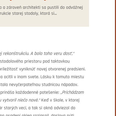
ia a zároveň architekti sa pustili do odvážnej
ukcie starej stodoly, ktorá si...
ej rekonštrukciu. A bolo toho veru dosť,“
stodolového priestoru pod taktovkou
ríležitosť vyniknúť novej otvorenej predsieni.
sa ocitli v inom svete. Lásku k tomuto miestu
 stala nevyčerpateľnou studnicou nápadov.
i prináša každodenné potešenie:
„Prichádzam
vytvoril niečo nové.“
Keď v škole, v ktorej
r starých vecí, a tak si okná odviezol do
o osadení okien rozjasnil, doslova núti