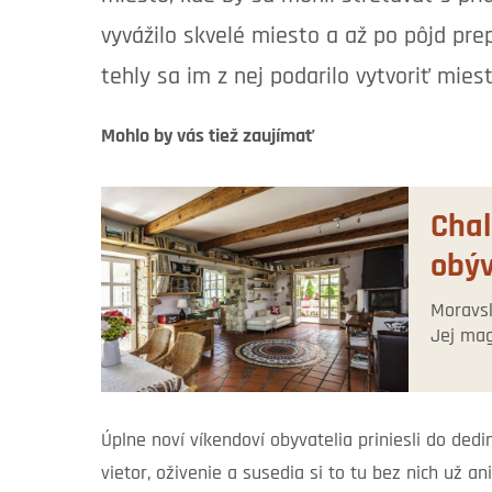
vyvážilo skvelé miesto a až po pôjd pre
tehly sa im z nej podarilo vytvoriť miest
Mohlo by vás tiež zaujímať
Chal
obýv
Moravsk
Jej mag
Úplne noví víkendoví obyvatelia priniesli do ded
vietor, oživenie a susedia si to tu bez nich už an