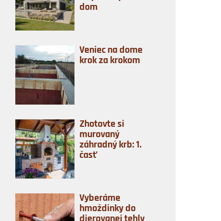
dom
Veniec na dome
krok za krokom
Zhotovte si
murovaný
záhradný krb: 1.
časť
Vyberáme
hmoždinky do
dierovanej tehly