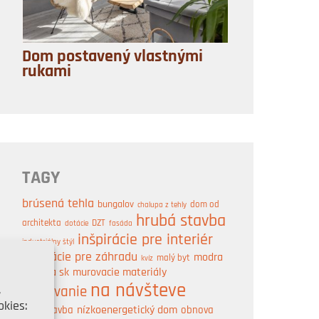
Dom postavený vlastnými
rukami
TAGY
brúsená tehla
bungalov
dom od
chalupa z tehly
hrubá stavba
architekta
DZT
dotácie
fasáda
inšpirácie pre interiér
industriálny štýl
inšpirácie pre záhradu
modra
malý byt
kvíz
strecha sk
murovacie materiály
na návšteve
,
murovanie
kies:
nízkoenergetický dom
obnova
novostavba