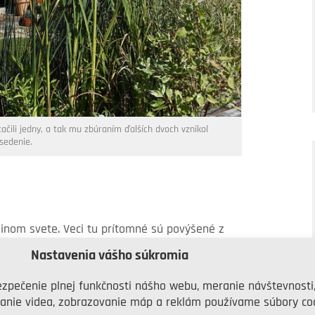
ačili jedny, a tak mu zbúraním ďalších dvoch vznikol
sedenie.
e inom svete. Veci tu prítomné sú povýšené z
om sa takto stretávajú rôzne generácie. Maroš
Nastavenia vášho súkromia
vý život. Špecializuje sa na všetko, čo už iní
zpečenie plnej funkčnosti nášho webu, meranie návštevnosti
hnuté vo veciach, ktoré mu sem nosia známi,
anie videa, zobrazovanie máp a reklám používame súbory coo
stovať niekoľko desiatok kilometrov. Maroš sa